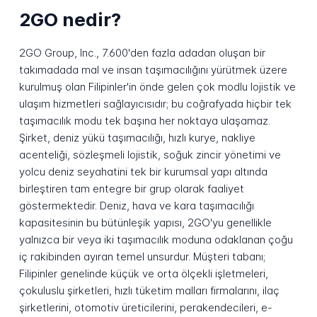
2GO nedir?
2GO Group, Inc., 7.600'den fazla adadan oluşan bir
takımadada mal ve insan taşımacılığını yürütmek üzere
kurulmuş olan Filipinler'in önde gelen çok modlu lojistik ve
ulaşım hizmetleri sağlayıcısıdır; bu coğrafyada hiçbir tek
taşımacılık modu tek başına her noktaya ulaşamaz.
Şirket, deniz yükü taşımacılığı, hızlı kurye, nakliye
acenteliği, sözleşmeli lojistik, soğuk zincir yönetimi ve
yolcu deniz seyahatini tek bir kurumsal yapı altında
birleştiren tam entegre bir grup olarak faaliyet
göstermektedir. Deniz, hava ve kara taşımacılığı
kapasitesinin bu bütünleşik yapısı, 2GO'yu genellikle
yalnızca bir veya iki taşımacılık moduna odaklanan çoğu
iç rakibinden ayıran temel unsurdur. Müşteri tabanı;
Filipinler genelinde küçük ve orta ölçekli işletmeleri,
çokuluslu şirketleri, hızlı tüketim malları firmalarını, ilaç
şirketlerini, otomotiv üreticilerini, perakendecileri, e-