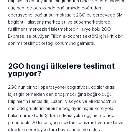
Filipinler'in en büyük holdinglerinden biridir ve hem finansal
güç hem de perakende dağıtımında doğrudan
operasyonel bağlar sunmaktadır; 2GO bu çerçevede SM
bağlantılı alışveriş merkezleri ve süpermarketlerde
fulfillment merkezleri işletmektedir. Kurye kolu 2GO
Express ise büyüyen Filipin e-ticaret sektörü için kritik bir
son mil teslimat ortağı konumuna gelmiştir.
2GO hangi ülkelere teslimat
yapıyor?
2GO'nun birincil operasyonel coğrafyası, adalar arası
lojistiğin temelden deniz taşımacılığına bağlı olduğu
Filipinler'in kendisidir; Luzon, Visayas ve Mindanao'nun
ana ada gruplarını birbirine bağlayan hiçbir kara yolu
bulunmamaktadır. Şirketin deniz yükü ağı, her üç ada
grubundaki 20 liman çağrı noktasına hizmet vermekte ve
ülkedeki neredeyse tüm büyük ticari ve nüfus