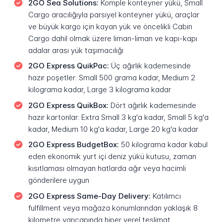
2GO Sea Solutions:
Komple konteyner yükü, Small
Cargo aracılığıyla parsiyel konteyner yükü, araçlar
ve büyük kargo için kayan yük ve öncelikli Cabin
Cargo dahil olmak üzere liman-liman ve kapı-kapı
adalar arası yük taşımacılığı
2GO Express QuikPac:
Üç ağırlık kademesinde
hazır poşetler: Small 500 grama kadar, Medium 2
kilograma kadar, Large 3 kilograma kadar
2GO Express QuikBox:
Dört ağırlık kademesinde
hazır kartonlar: Extra Small 3 kg'a kadar, Small 5 kg'a
kadar, Medium 10 kg'a kadar, Large 20 kg'a kadar
2GO Express BudgetBox:
50 kilograma kadar kabul
eden ekonomik yurt içi deniz yükü kutusu, zaman
kısıtlaması olmayan hatlarda ağır veya hacimli
gönderilere uygun
2GO Express Same-Day Delivery:
Katılımcı
fulfillment veya mağaza konumlarından yaklaşık 8
kilometre yarıçapında hiper yerel teslimat