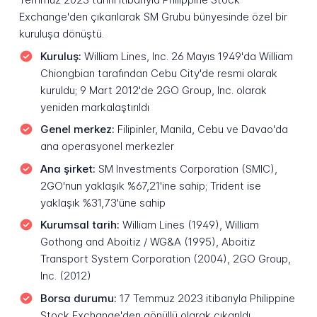
Exchange'den çıkarılarak SM Grubu bünyesinde özel bir
kuruluşa dönüştü.
Kuruluş:
William Lines, Inc. 26 Mayıs 1949'da William
Chiongbian tarafından Cebu City'de resmi olarak
kuruldu; 9 Mart 2012'de 2GO Group, Inc. olarak
yeniden markalaştırıldı
Genel merkez:
Filipinler, Manila, Cebu ve Davao'da
ana operasyonel merkezler
Ana şirket:
SM Investments Corporation (SMIC),
2GO'nun yaklaşık %67,21'ine sahip; Trident ise
yaklaşık %31,73'üne sahip
Kurumsal tarih:
William Lines (1949), William
Gothong and Aboitiz / WG&A (1995), Aboitiz
Transport System Corporation (2004), 2GO Group,
Inc. (2012)
Borsa durumu:
17 Temmuz 2023 itibarıyla Philippine
Stock Exchange'den gönüllü olarak çıkarıldı