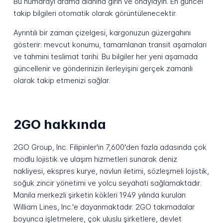
Bu numarayı arama alanına girin ve onaylayın. En güncel
takip bilgileri otomatik olarak görüntülenecektir.
Ayrıntılı bir zaman çizelgesi, kargonuzun güzergahını
gösterir: mevcut konumu, tamamlanan transit aşamaları
ve tahmini teslimat tarihi. Bu bilgiler her yeni aşamada
güncellenir ve gönderinizin ilerleyişini gerçek zamanlı
olarak takip etmenizi sağlar.
2GO hakkında
2GO Group, Inc. Filipinler'in 7,600'den fazla adasında çok
modlu lojistik ve ulaşım hizmetleri sunarak deniz
nakliyesi, ekspres kurye, navlun iletimi, sözleşmeli lojistik,
soğuk zincir yönetimi ve yolcu seyahati sağlamaktadır.
Manila merkezli şirketin kökleri 1949 yılında kurulan
William Lines, Inc.'e dayanmaktadır. 2GO takımadalar
boyunca işletmelere, çok uluslu şirketlere, devlet