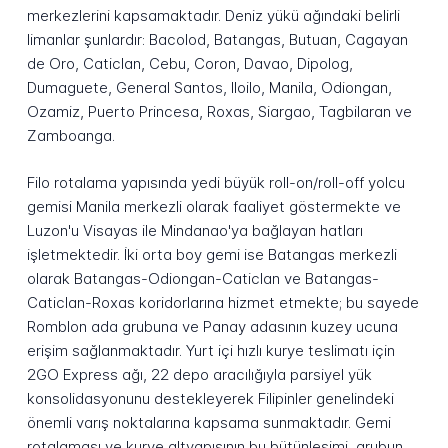
merkezlerini kapsamaktadır. Deniz yükü ağındaki belirli
limanlar şunlardır: Bacolod, Batangas, Butuan, Cagayan
de Oro, Caticlan, Cebu, Coron, Davao, Dipolog,
Dumaguete, General Santos, Iloilo, Manila, Odiongan,
Ozamiz, Puerto Princesa, Roxas, Siargao, Tagbilaran ve
Zamboanga.
Filo rotalama yapısında yedi büyük roll-on/roll-off yolcu
gemisi Manila merkezli olarak faaliyet göstermekte ve
Luzon'u Visayas ile Mindanao'ya bağlayan hatları
işletmektedir. İki orta boy gemi ise Batangas merkezli
olarak Batangas-Odiongan-Caticlan ve Batangas-
Caticlan-Roxas koridorlarına hizmet etmekte; bu sayede
Romblon ada grubuna ve Panay adasının kuzey ucuna
erişim sağlanmaktadır. Yurt içi hızlı kurye teslimatı için
2GO Express ağı, 22 depo aracılığıyla parsiyel yük
konsolidasyonunu destekleyerek Filipinler genelindeki
önemli varış noktalarına kapsama sunmaktadır. Gemi
rotalaması ve kurye altyapısının bu bütünleşimi, grubun