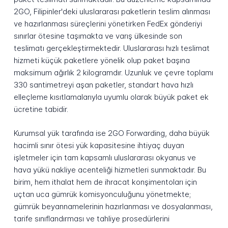
2GO, Filipinler'deki uluslararası paketlerin teslim alınması
ve hazırlanması süreçlerini yönetirken FedEx gönderiyi
sınırlar ötesine taşımakta ve varış ülkesinde son
teslimatı gerçekleştirmektedir. Uluslararası hızlı teslimat
hizmeti küçük paketlere yönelik olup paket başına
maksimum ağırlık 2 kilogramdır. Uzunluk ve çevre toplamı
330 santimetreyi aşan paketler, standart hava hızlı
elleçleme kısıtlamalarıyla uyumlu olarak büyük paket ek
ücretine tabidir.
Kurumsal yük tarafında ise 2GO Forwarding, daha büyük
hacimli sınır ötesi yük kapasitesine ihtiyaç duyan
işletmeler için tam kapsamlı uluslararası okyanus ve
hava yükü nakliye acenteliği hizmetleri sunmaktadır. Bu
birim, hem ithalat hem de ihracat konşimentoları için
uçtan uca gümrük komisyonculuğunu yönetmekte;
gümrük beyannamelerinin hazırlanması ve dosyalanması,
tarife sınıflandırması ve tahliye prosedürlerini