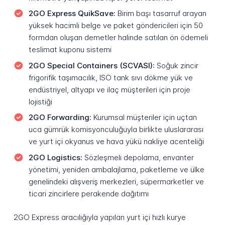
2GO Express QuikSave:
Birim başı tasarruf arayan
yüksek hacimli belge ve paket göndericileri için 50
formdan oluşan demetler halinde satılan ön ödemeli
teslimat kuponu sistemi
2GO Special Containers (SCVASI):
Soğuk zincir
frigorifik taşımacılık, ISO tank sıvı dökme yük ve
endüstriyel, altyapı ve ilaç müşterileri için proje
lojistiği
2GO Forwarding:
Kurumsal müşteriler için uçtan
uca gümrük komisyonculuğuyla birlikte uluslararası
ve yurt içi okyanus ve hava yükü nakliye acenteliği
2GO Logistics:
Sözleşmeli depolama, envanter
yönetimi, yeniden ambalajlama, paketleme ve ülke
genelindeki alışveriş merkezleri, süpermarketler ve
ticari zincirlere perakende dağıtımı
2GO Express aracılığıyla yapılan yurt içi hızlı kurye