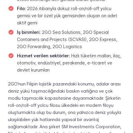
Filo:
2026 itibarıyla dokuz roll-on/roll-off yolcu
gemisi ve bir özel yük gemisinden oluşan on adet
aktif gemi
İş birimleri:
2GO Sea Solutions, 2GO Special
Containers and Projects (SCVASI), 2GO Express,
2GO Forwarding, 2GO Logistics
Hizmet verilen sektörler:
Hızlı tüketim malları, ilaç,
otomotiv, endüstriyel, perakende, e-ticaret ve
devlet kurumları
2GO'nun Filipin lojistik pazarındaki konumu, adalar arası
deniz yükü taşımacılığındaki baskın varlığına ve çok
modlu taşımacılık kapasitesine dayanmaktadır. Şirketin
roll-on/roll-off yolcu filosu ülkedeki en modern filoyu
oluşturmakta olup bu durum, ona yalnızca deniz yoluyla
ulaşılabilen yük hatlarında yapısal bir avantaj
sağlamaktadır. Ana şirket SM Investments Corporation,