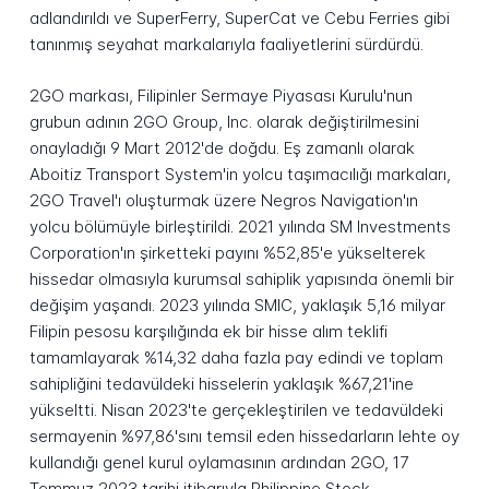
adlandırıldı ve SuperFerry, SuperCat ve Cebu Ferries gibi
tanınmış seyahat markalarıyla faaliyetlerini sürdürdü.
2GO markası, Filipinler Sermaye Piyasası Kurulu'nun
grubun adının 2GO Group, Inc. olarak değiştirilmesini
onayladığı 9 Mart 2012'de doğdu. Eş zamanlı olarak
Aboitiz Transport System'in yolcu taşımacılığı markaları,
2GO Travel'ı oluşturmak üzere Negros Navigation'ın
yolcu bölümüyle birleştirildi. 2021 yılında SM Investments
Corporation'ın şirketteki payını %52,85'e yükselterek
hissedar olmasıyla kurumsal sahiplik yapısında önemli bir
değişim yaşandı. 2023 yılında SMIC, yaklaşık 5,16 milyar
Filipin pesosu karşılığında ek bir hisse alım teklifi
tamamlayarak %14,32 daha fazla pay edindi ve toplam
sahipliğini tedavüldeki hisselerin yaklaşık %67,21'ine
yükseltti. Nisan 2023'te gerçekleştirilen ve tedavüldeki
sermayenin %97,86'sını temsil eden hissedarların lehte oy
kullandığı genel kurul oylamasının ardından 2GO, 17
Temmuz 2023 tarihi itibarıyla Philippine Stock