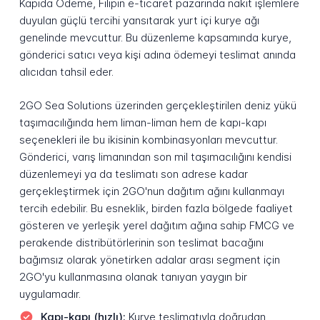
Kapıda Ödeme, Filipin e-ticaret pazarında nakit işlemlere
duyulan güçlü tercihi yansıtarak yurt içi kurye ağı
genelinde mevcuttur. Bu düzenleme kapsamında kurye,
gönderici satıcı veya kişi adına ödemeyi teslimat anında
alıcıdan tahsil eder.
2GO Sea Solutions üzerinden gerçekleştirilen deniz yükü
taşımacılığında hem liman-liman hem de kapı-kapı
seçenekleri ile bu ikisinin kombinasyonları mevcuttur.
Gönderici, varış limanından son mil taşımacılığını kendisi
düzenlemeyi ya da teslimatı son adrese kadar
gerçekleştirmek için 2GO'nun dağıtım ağını kullanmayı
tercih edebilir. Bu esneklik, birden fazla bölgede faaliyet
gösteren ve yerleşik yerel dağıtım ağına sahip FMCG ve
perakende distribütörlerinin son teslimat bacağını
bağımsız olarak yönetirken adalar arası segment için
2GO'yu kullanmasına olanak tanıyan yaygın bir
uygulamadır.
Kapı-kapı (hızlı):
Kurye teslimatıyla doğrudan