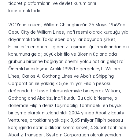
ticaret platformlarını ve devlet kurumlarını
kapsamaktadır.
2GO'nun kökeni, William Chiongbian'ın 26 Mayıs 1949'da
Cebu City'de William Lines, Inc.'i resmi olarak kurduğu yıla
dayanmaktadır. Takip eden on yıllar boyunca şirket,
Filipinler'in en önemli iç deniz taşımacılığı firmalarından biri
konumuna geldi; büyük bir filo ve ülkenin üç ana ada
grubunu birbirine bağlayan önemli yolcu hatları geliştirdi.
Önemli bir birleşme Aralık 1995'te gerçekleşti: William
Lines, Carlos A. Gothong Lines ve Aboitiz Shipping
Corporation ile yaklaşık 5,68 milyar Filipin pesosu
değerinde bir hisse takası işlemiyle birleşerek William,
Gothong and Aboitiz, Inc.'i kurdu. Bu üçlü birleşme, o
dönemde Filipin deniz taşımacılığı tarihindeki en büyük
birleşme olarak nitelendirildi. 2004 yılında Aboitiz Equity
Ventures, ortaklarını yaklaşık 3,65 milyar Filipin pesosu
karşılığında satın aldıktan sonra şirket, 4 Şubat tarihinde
Aboitiz Transport System Corporation olarak yeniden