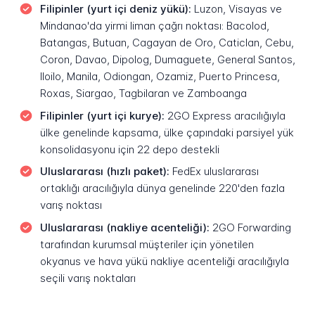
Filipinler (yurt içi deniz yükü):
Luzon, Visayas ve
Mindanao'da yirmi liman çağrı noktası: Bacolod,
Batangas, Butuan, Cagayan de Oro, Caticlan, Cebu,
Coron, Davao, Dipolog, Dumaguete, General Santos,
Iloilo, Manila, Odiongan, Ozamiz, Puerto Princesa,
Roxas, Siargao, Tagbilaran ve Zamboanga
Filipinler (yurt içi kurye):
2GO Express aracılığıyla
ülke genelinde kapsama, ülke çapındaki parsiyel yük
konsolidasyonu için 22 depo destekli
Uluslararası (hızlı paket):
FedEx uluslararası
ortaklığı aracılığıyla dünya genelinde 220'den fazla
varış noktası
Uluslararası (nakliye acenteliği):
2GO Forwarding
tarafından kurumsal müşteriler için yönetilen
okyanus ve hava yükü nakliye acenteliği aracılığıyla
seçili varış noktaları