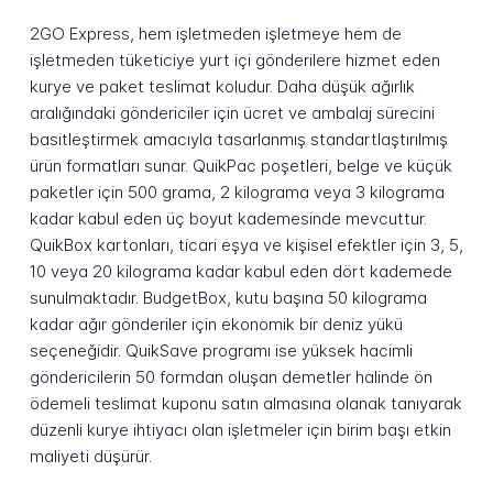
2GO Express, hem işletmeden işletmeye hem de
işletmeden tüketiciye yurt içi gönderilere hizmet eden
kurye ve paket teslimat koludur. Daha düşük ağırlık
aralığındaki göndericiler için ücret ve ambalaj sürecini
basitleştirmek amacıyla tasarlanmış standartlaştırılmış
ürün formatları sunar. QuikPac poşetleri, belge ve küçük
paketler için 500 grama, 2 kilograma veya 3 kilograma
kadar kabul eden üç boyut kademesinde mevcuttur.
QuikBox kartonları, ticari eşya ve kişisel efektler için 3, 5,
10 veya 20 kilograma kadar kabul eden dört kademede
sunulmaktadır. BudgetBox, kutu başına 50 kilograma
kadar ağır gönderiler için ekonomik bir deniz yükü
seçeneğidir. QuikSave programı ise yüksek hacimli
göndericilerin 50 formdan oluşan demetler halinde ön
ödemeli teslimat kuponu satın almasına olanak tanıyarak
düzenli kurye ihtiyacı olan işletmeler için birim başı etkin
maliyeti düşürür.