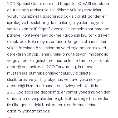
2GO Special Containers and Projects, SCVASI olarak da
anılır ve soğuk zincir ile sıvı dökme yük taşımacılığını
yürütür. Bu hizmet kapsamında çok sıcaklıklı gönderiler
için ilaç ve bozulabilir gıda ürünleri gibi yükleri taşıyan
sıcaklık kontrollü frigorifik vanlar ile komple konteyner ve
parsiyel konteyner sıvı dökme kargo için ISO tankları yer
almaktadır. Bölüm aynı zamanda, kargosu standart kuru
yükün ötesinde özel ekipman ve elleçleme protokolleri
gerektiren altyapı, enerji, telekomünikasyon, madencilik
ve gayrimenkul geliştirme müşterilerine tam proje lojistik
desteği sunmaktadır. 2GO Forwarding, kurumsal
müşterilere gümrük komisyonculuğuyla birlikte
uluslararası ve yurt içi okyanus ve hava yükü nakliye
acenteliği hizmetleri sunarken sözleşmeli lojistik kolu
2GO Logistics ise depolama, envanter yönetimi, yeniden
ambalajlama ve paketleme gibi katma değerli hizmetler
ile ülke genelindeki başlıca perakende zincirlerine
dağıtımı yönetmektedir.