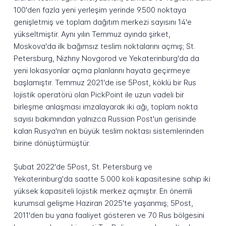
100'den fazla yeni yerleşim yerinde 9.500 noktaya
genişletmiş ve toplam dağıtım merkezi sayısını 14'e
yükseltmiştir. Aynı yılın Temmuz ayında şirket,
Moskova'da ilk bağımsız teslim noktalarını açmış; St.
Petersburg, Nizhny Novgorod ve Yekaterinburg'da da
yeni lokasyonlar açma planlarını hayata geçirmeye
başlamıştır. Temmuz 2021'de ise 5Post, köklü bir Rus
lojistik operatörü olan PickPoint ile uzun vadeli bir
birleşme anlaşması imzalayarak iki ağı, toplam nokta
sayısı bakımından yalnızca Russian Post'un gerisinde
kalan Rusya'nın en büyük teslim noktası sistemlerinden
birine dönüştürmüştür.
Şubat 2022'de 5Post, St. Petersburg ve
Yekaterinburg'da saatte 5.000 koli kapasitesine sahip iki
yüksek kapasiteli lojistik merkez açmıştır. En önemli
kurumsal gelişme Haziran 2025'te yaşanmış; 5Post,
2011'den bu yana faaliyet gösteren ve 70 Rus bölgesini