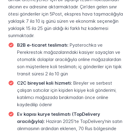
alıcının ev adresine aktarmaktadır. Çin'den gelen sınır
ötesi gönderiler için 5Post, ekspres hava taşımacılığıyla
yaklaşık 7 ila 10 iş günü süren ve ekonomik seçeneğin
yaklaşık 15 ila 25 gün aldığı iki farklı hız kademesi
sunmaktadır.
B2B e-ticaret teslimatı:
Pyaterochka ve
Perekrestok mağazalarındaki kasiyer sayaçları ve
otomatik dolaplar aracılığıyla online mağazalardan
son müşterilere koli teslimatı; iç gönderiler için tipik
transit süresi 2 ila 10 gün
C2C bireysel koli hizmeti:
Bireyler ve serbest
çalışan satıcılar için kişiden kişiye koli gönderimi;
katılımcı mağazada bırakmadan önce online
kaydedilip ödenir
Ev kapısı kurye teslimatı (TopDelivery
aracılığıyla):
Haziran 2025'te TopDelivery'nin satın
alınmasının ardından eklenen, 70 Rus bölgesinde