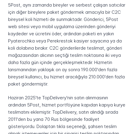
5Post, aynı zamanda bireyler ve serbest çalışan satıcılar
için diğer bireylere paket göndermek amacıyla bir C2C
bireysel koli hizmeti de sunmaktadır. Gönderici, 5Post
web sitesi veya mobil uygulama üzerinden gönderiyi
kaydeder ve ücretini öder, ardından paketi en yakın
Pyaterochka veya Perekrestok kasiyer sayacına ya da
koli dolabına bırakır. C2C gönderilerde teslimat, gönderi
mağazasından alıcının seçtiği teslim noktasına iki veya
daha fazla gün içinde gerçekleşmektedir. Hizmetin
lansmanından yaklaşık on ay sonra 190.000'den fazla
bireysel kullanıcı, bu hizmet aracılığıyla 210.000'den fazla
paket göndermiştir.
Haziran 2025'te TopDelivery'nin satın alınmasının
ardından 5Post, hizmet portföyüne kapıdan kapıya kurye
teslimatını eklemiştir. TopDelivery, satın alındığı sırada
2011'den bu yana 70 Rus bölgesinde faaliyet
gösteriyordu. Dolaptan tıkla seçeneği, şahsen teslim
almak istemeyenler için bir siparişi teslim noktasından