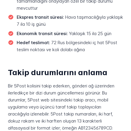
tamamlandığını onaylayan özel bir takip durumu
mevcuttur
Ekspres transit süresi:
Hava taşımacılığıyla yaklaşık
7 ila 10 iş günü
Ekonomik transit süresi:
Yaklaşık 15 ila 25 gün
Hedef teslimat:
72 Rus bölgesindeki iç hat 5Post
teslim noktası ve koli dolabı ağına
Takip durumlarını anlama
Bir 5Post kolisini takip ederken, gönderi ağ üzerinden
ilerledikçe bir dizi durum güncellemesi görünür. Bu
durumlar, 5Post web sitesindeki takip aracı, mobil
uygulama veya üçüncü taraf takip toplayıcıları
aracılığıyla izlenebilir. 5Post takip numaraları, iki harf,
dokuz rakam ve iki harften oluşan 13 karakterli
alfasayısal bir format izler; örneğin AB123456789CD.