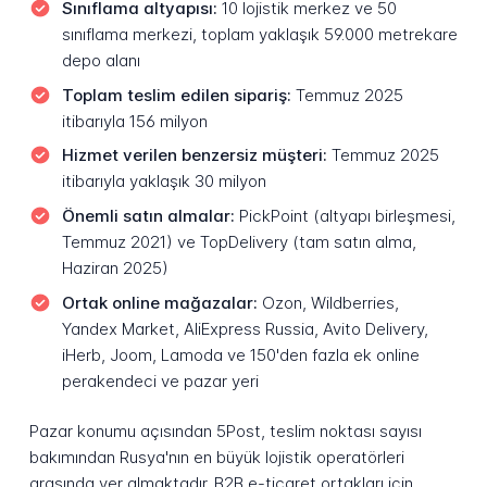
Sınıflama altyapısı:
10 lojistik merkez ve 50
sınıflama merkezi, toplam yaklaşık 59.000 metrekare
depo alanı
Toplam teslim edilen sipariş:
Temmuz 2025
itibarıyla 156 milyon
Hizmet verilen benzersiz müşteri:
Temmuz 2025
itibarıyla yaklaşık 30 milyon
Önemli satın almalar:
PickPoint (altyapı birleşmesi,
Temmuz 2021) ve TopDelivery (tam satın alma,
Haziran 2025)
Ortak online mağazalar:
Ozon, Wildberries,
Yandex Market, AliExpress Russia, Avito Delivery,
iHerb, Joom, Lamoda ve 150'den fazla ek online
perakendeci ve pazar yeri
Pazar konumu açısından 5Post, teslim noktası sayısı
bakımından Rusya'nın en büyük lojistik operatörleri
arasında yer almaktadır. B2B e-ticaret ortakları için