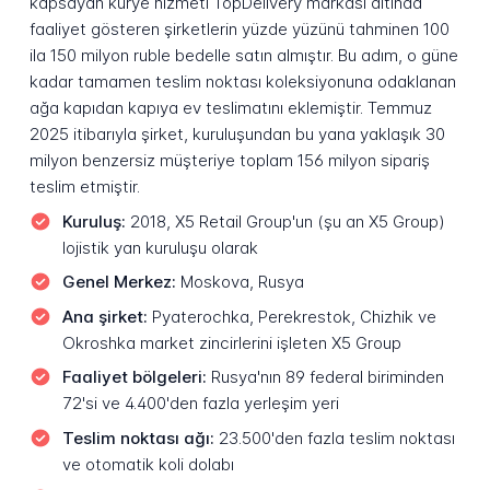
kapsayan kurye hizmeti TopDelivery markası altında
faaliyet gösteren şirketlerin yüzde yüzünü tahminen 100
ila 150 milyon ruble bedelle satın almıştır. Bu adım, o güne
kadar tamamen teslim noktası koleksiyonuna odaklanan
ağa kapıdan kapıya ev teslimatını eklemiştir. Temmuz
2025 itibarıyla şirket, kuruluşundan bu yana yaklaşık 30
milyon benzersiz müşteriye toplam 156 milyon sipariş
teslim etmiştir.
Kuruluş:
2018, X5 Retail Group'un (şu an X5 Group)
lojistik yan kuruluşu olarak
Genel Merkez:
Moskova, Rusya
Ana şirket:
Pyaterochka, Perekrestok, Chizhik ve
Okroshka market zincirlerini işleten X5 Group
Faaliyet bölgeleri:
Rusya'nın 89 federal biriminden
72'si ve 4.400'den fazla yerleşim yeri
Teslim noktası ağı:
23.500'den fazla teslim noktası
ve otomatik koli dolabı