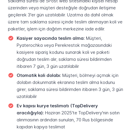
saklama süresi de 5Post web sitesindeki kişisel hesap
üzerinden veya müşteri desteğiyle doğrudan iletişime
geçilerek 3'er gün uzatılabilir. Uzatma da dahil olmak
üzere tam saklama süresi içinde teslim alınmayan koli ve
paketler, işlem için dağıtım merkezine iade edilir.
Kasiyer sayacında teslim alma:
Müşteri,
Pyaterochka veya Perekrestok mağazasındaki
kasiyere sipariş kodunu sunarak koli ve paketi
doğrudan teslim alır; saklama süresi bildirimden
itibaren 7 gün, 3 gün uzatılabilir
Otomatik koli dolabı:
Müşteri, bölmeyi açmak için
dolabın dokunmatik ekranına teslim alma kodunu
girer; saklama süresi bildirimden itibaren 3 gün, 3 gün
uzatılabilir
Ev kapısı kurye teslimatı (TopDelivery
aracılığıyla):
Haziran 2025'te TopDelivery'nin satın
alınmasının ardından sunulan, 70 Rus bölgesinde
kapıdan kapıya teslimat