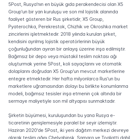
5Post, Rusya'nın en büyük gıda perakendecisi olan X5
Group'un bir yan kuruluşu ve son mil lojistik alanında
faaliyet gösteren bir Rus şirketidir; X5 Group,
Pyaterochka, Perekrestok, Chizhik ve Okroshka market
zincirlerini işletmektedir. 2018 yılında kurulan şirket,
kendisini ayrılmış lojistik operatörlerinin büyük
çoğunluğundan ayıran bir anlayış üzerine inşa edilmiştir.
Bağımsız bir depo veya müstakil teslim noktası ağı
oluşturmak yerine 5Post, koli sayaçlarını ve otomatik
dolaplarını doğrudan X5 Group'un mevcut marketlerine
entegre etmektedir. Her hafta milyonlarca Rus'un bu
marketlere uğramasından dolayı bu birlikte konumlanma
modeli, bağımsız tesisler inşa etmenin çok altında bir
sermaye maliyetiyle son mil altyapısı sunmaktadır.
Şirketin büyümesi, kuruluşundan bu yana Rusya e-
ticaretinin genişlemesiyle paralel bir seyir izlemiştir.
Haziran 2020'de 5Post, iki yeni dağıtım merkezi devreye
alarak teslim ağını Chelyabinsk, Samara ve Togliatti dahil