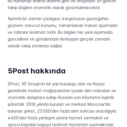
Bu numarayı arama alanına girin ve onaylayın. En güncel
takip bilgileri otomatik olarak görüntülenecektir.
Ayrıntılı bir zaman çizelgesi, kargonuzun güzergahını
gösterir: mevcut konumu, tamamlanan transit aşamaları
ve tahmini teslimat tarihi. Bu bilgiler her yeni aşamada
güncellenir ve gönderinizin ilerleyişini gerçek zamanlı
olarak takip etmenizi sağlar.
5Post hakkında
5Post, X5 Group'un bir yan kuruluşu olan ve Rusya
genelinde market mağazalarının içinde alım noktaları ve
otomatik dolaplara sahip Russian son kilometre lojistik
şirketidir. 2018 yılında kurulan ve merkezi Moscow'da
bulunan şirket, 23.500'den fazla alım noktası aracılığıyla
4.400'den fazla yerleşim yerine hizmet vermekte ve
ayrıca kapıdan kapıya teslimat hizmetleri sunmaktadır.