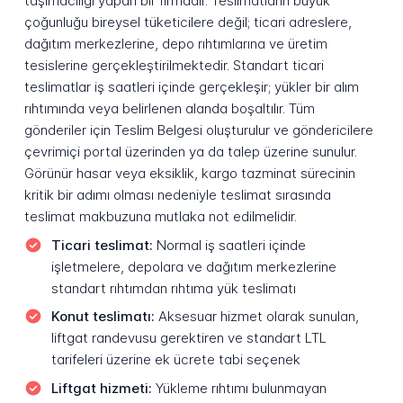
taşımacılığı yapan bir firmadır. Teslimatların büyük
çoğunluğu bireysel tüketicilere değil; ticari adreslere,
dağıtım merkezlerine, depo rıhtımlarına ve üretim
tesislerine gerçekleştirilmektedir. Standart ticari
teslimatlar iş saatleri içinde gerçekleşir; yükler bir alım
rıhtımında veya belirlenen alanda boşaltılır. Tüm
gönderiler için Teslim Belgesi oluşturulur ve göndericilere
çevrimiçi portal üzerinden ya da talep üzerine sunulur.
Görünür hasar veya eksiklik, kargo tazminat sürecinin
kritik bir adımı olması nedeniyle teslimat sırasında
teslimat makbuzuna mutlaka not edilmelidir.
Ticari teslimat:
Normal iş saatleri içinde
işletmelere, depolara ve dağıtım merkezlerine
standart rıhtımdan rıhtıma yük teslimatı
Konut teslimatı:
Aksesuar hizmet olarak sunulan,
liftgat randevusu gerektiren ve standart LTL
tarifeleri üzerine ek ücrete tabi seçenek
Liftgat hizmeti:
Yükleme rıhtımı bulunmayan