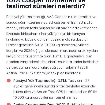
AAA Cooper hizmetleri ve
teslimat süreleri nelerdir?
Parsiyel yük taşımacılığı, AAA Cooper'ın tüm terminal ve
sürücü ağının üzerine inşa edildiği temel hizmettir. LTL
modeli, birden fazla müşteriye ait yükleri ortak treylerler
üzerinde birleştirerek her yük için ayrı bir kamyon
kiralamaya kıyasla gönderi başına maliyeti düşürür.
Hizmet genellikle 50 ile 10.000 kg arasındaki yükleri
karşılar ve 2026 ağ genişlemesinin ardından artık kıyıdan
kıyıya hatlara uzanmaktadır. Tüm LTL gönderileri, alım
anından varış adresindeki nihai teslimata kadar kesintisiz
gerçek zamanlı görünürlük sağlayan şirketin tescilli
Action Trac GPS sistemiyle takip edilmektedir.
Parsiyel Yük Taşımacılığı (LTL):
Taşıyıcının 27
eyalet genelindeki ağında ortak treylerler üzerinde
birleştirilen ve Action Trac GPS ile takip edilen 50 ile
10.000 kg arası yükler için temel hizmet
Action Guaranteed Day (AGD):
Belirli bir hat için