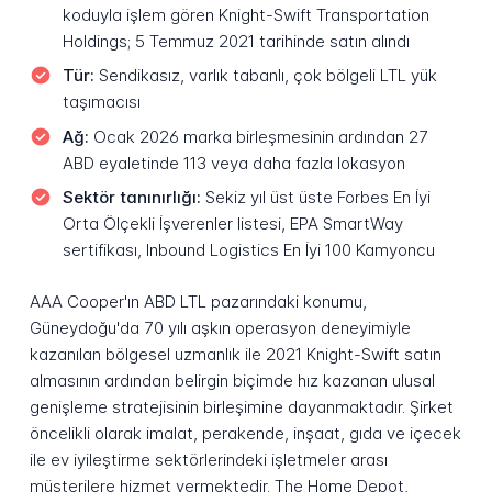
koduyla işlem gören Knight-Swift Transportation
Holdings; 5 Temmuz 2021 tarihinde satın alındı
Tür:
Sendikasız, varlık tabanlı, çok bölgeli LTL yük
taşımacısı
Ağ:
Ocak 2026 marka birleşmesinin ardından 27
ABD eyaletinde 113 veya daha fazla lokasyon
Sektör tanınırlığı:
Sekiz yıl üst üste Forbes En İyi
Orta Ölçekli İşverenler listesi, EPA SmartWay
sertifikası, Inbound Logistics En İyi 100 Kamyoncu
AAA Cooper'ın ABD LTL pazarındaki konumu,
Güneydoğu'da 70 yılı aşkın operasyon deneyimiyle
kazanılan bölgesel uzmanlık ile 2021 Knight-Swift satın
almasının ardından belirgin biçimde hız kazanan ulusal
genişleme stratejisinin birleşimine dayanmaktadır. Şirket
öncelikli olarak imalat, perakende, inşaat, gıda ve içecek
ile ev iyileştirme sektörlerindeki işletmeler arası
müşterilere hizmet vermektedir. The Home Depot,