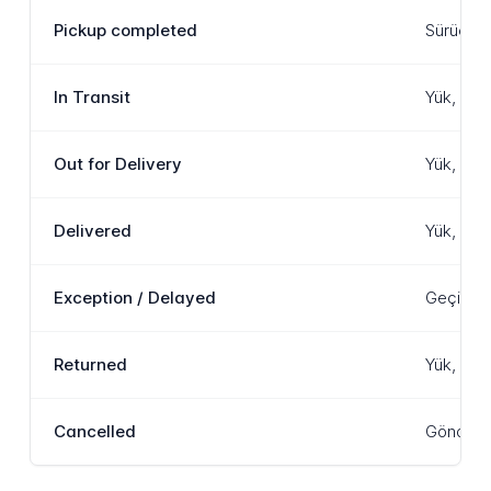
Pickup completed
Sürücü yü
In Transit
Yük, AAA
Out for Delivery
Yük, var
Delivered
Yük, varı
Exception / Delayed
Geçici b
Returned
Yük, orij
Cancelled
Gönderi i