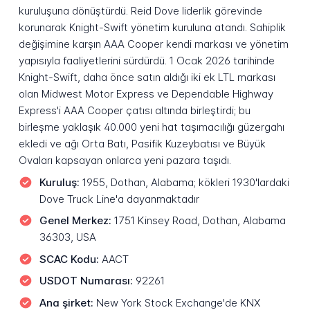
kuruluşuna dönüştürdü. Reid Dove liderlik görevinde
korunarak Knight-Swift yönetim kuruluna atandı. Sahiplik
değişimine karşın AAA Cooper kendi markası ve yönetim
yapısıyla faaliyetlerini sürdürdü. 1 Ocak 2026 tarihinde
Knight-Swift, daha önce satın aldığı iki ek LTL markası
olan Midwest Motor Express ve Dependable Highway
Express'i AAA Cooper çatısı altında birleştirdi; bu
birleşme yaklaşık 40.000 yeni hat taşımacılığı güzergahı
ekledi ve ağı Orta Batı, Pasifik Kuzeybatısı ve Büyük
Ovaları kapsayan onlarca yeni pazara taşıdı.
Kuruluş:
1955, Dothan, Alabama; kökleri 1930'lardaki
Dove Truck Line'a dayanmaktadır
Genel Merkez:
1751 Kinsey Road, Dothan, Alabama
36303, USA
SCAC Kodu:
AACT
USDOT Numarası:
92261
Ana şirket:
New York Stock Exchange'de KNX