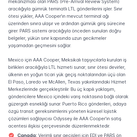
mekanizması olan PARS (Pre-Arrival Review System)
aracılığıyla gümrük teminatlı LTL gönderilerini işler. Sınır
ötesi yükler, AAA Cooper'ın mevcut terminal ağı
üzerinden sınıra ulaşır ve ardından gümrük giriş sürecine
girer. PARS sistemi aracılığıyla önceden sunulan doğru
belgeler, yükün sınır kapısında uzun gecikmeler
yaşamadan geçmesini sağlar.
Mexico için AAA Cooper, Meksikalı taşıyıcılarla kurulan iş
birlikleri aracılığıyla LTL hizmeti sunar; sınır ötesi devirler,
ülkenin en yoğun ticari yük geçiş noktalarından üçü olan
El Paso, Laredo ve McAllen, Texas yakınlarındaki Hizmet
Merkezlerinde gerçekleştirilir. Bu üç kapılı yaklaşım,
göndericilere Mexico içindeki varış noktasına bağlı olarak
güzergah esnekliği sunar. Puerto Rico gönderileri, adaya
özgü transit gereksinimlerini yöneten küresel lojistik
çözümleri sağlayıcısı Odyssey ile AAA Cooper'ın satış
acentesi ilişkisi çerçevesinde düzenlenmektedir.
Canada:
Verimli sınır geçişleri için EDI ve PARS ön