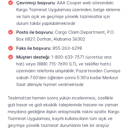
Çevrimiçi başvuru:
AAA Cooper web sitesindeki
Kargo Tazminat Uygulaması üzerinden; belge ekleme
ve tüm açık ve geçmişe yönelik tazminatlar için
durum takibi yapılabilmektedir
Posta ile başvuru:
Cargo Claim Department, P.O.
Box 6827, Dothan, Alabama 36302
Faks ile başvuru:
855-263-6298
Müşteri desteği:
1-800-633-7571 (ücretsiz ana
hat) veya (888) 715-7690 (LTL ve teklifler hattı)
üzerinden telefonla ulaşılabilir; Pazartesiden Cumaya
sabah 7:00'den öğleden sonra 5:30'a kadar Merkezi
Saat dilimiyle hizmet verilmektedir
Teslimattan hemen sonra yükün incelenmesi, özellikle
gizli hasar ve gizli eksiklik taleplerinde hasarın ne zaman
meydana geldiğine ilişkin anlaşmazlık riskini azaltır. Kargo
Tazminat Uygulaması, kayıtlı kullanıcıların tüm açık ve
geçmişe yönelik tazminat durumlarını tek bir arayüz