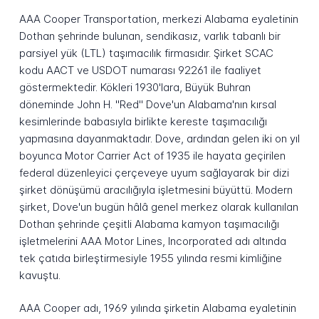
AAA Cooper Transportation, merkezi Alabama eyaletinin
Dothan şehrinde bulunan, sendikasız, varlık tabanlı bir
parsiyel yük (LTL) taşımacılık firmasıdır. Şirket SCAC
kodu AACT ve USDOT numarası 92261 ile faaliyet
göstermektedir. Kökleri 1930'lara, Büyük Buhran
döneminde John H. "Red" Dove'un Alabama'nın kırsal
kesimlerinde babasıyla birlikte kereste taşımacılığı
yapmasına dayanmaktadır. Dove, ardından gelen iki on yıl
boyunca Motor Carrier Act of 1935 ile hayata geçirilen
federal düzenleyici çerçeveye uyum sağlayarak bir dizi
şirket dönüşümü aracılığıyla işletmesini büyüttü. Modern
şirket, Dove'un bugün hâlâ genel merkez olarak kullanılan
Dothan şehrinde çeşitli Alabama kamyon taşımacılığı
işletmelerini AAA Motor Lines, Incorporated adı altında
tek çatıda birleştirmesiyle 1955 yılında resmi kimliğine
kavuştu.
AAA Cooper adı, 1969 yılında şirketin Alabama eyaletinin