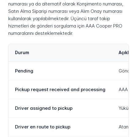
numarası ya da alternatif olarak Konşimento numarası,
Satın Alma Siparişi numarası veya Alım Onay numarası
kullanılarak yapılabilmektedir. Üçüncü taraf takip
hizmetleri de gönderi sorgulama için AAA Cooper PRO
numaralarını desteklemektedir.
Durum
Açıklam
Pending
Gönderi 
Pickup request received and processing
AAA Coop
Driver assigned to pickup
Yükü tesl
Driver en route to pickup
Atanan sü