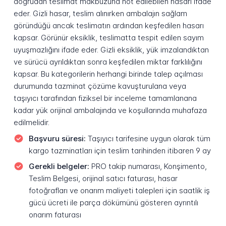
doğrudan teslimat makbuzuna not edilebilen hasarı ifade
eder. Gizli hasar, teslim alınırken ambalajın sağlam
göründüğü ancak teslimatın ardından keşfedilen hasarı
kapsar. Görünür eksiklik, teslimatta tespit edilen sayım
uyuşmazlığını ifade eder. Gizli eksiklik, yük imzalandıktan
ve sürücü ayrıldıktan sonra keşfedilen miktar farklılığını
kapsar. Bu kategorilerin herhangi birinde talep açılması
durumunda tazminat çözüme kavuşturulana veya
taşıyıcı tarafından fiziksel bir inceleme tamamlanana
kadar yük orijinal ambalajında ve koşullarında muhafaza
edilmelidir.
Başvuru süresi:
Taşıyıcı tarifesine uygun olarak tüm
kargo tazminatları için teslim tarihinden itibaren 9 ay
Gerekli belgeler:
PRO takip numarası, Konşimento,
Teslim Belgesi, orijinal satıcı faturası, hasar
fotoğrafları ve onarım maliyeti talepleri için saatlik iş
gücü ücreti ile parça dökümünü gösteren ayrıntılı
onarım faturası