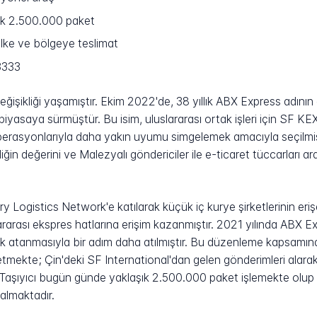
k 2.500.000 paket
lke ve bölgeye teslimat
3333
eğişikliği yaşamıştır. Ekim 2022'de, 38 yıllık ABX Express adının
iyasaya sürmüştür. Bu isim, uluslararası ortak işleri için SF K
erasyonlarıyla daha yakın uyumu simgelemek amacıyla seçilmişt
ğin değerini ve Malezyalı göndericiler ile e-ticaret tüccarları ar
y Logistics Network'e katılarak küçük iç kurye şirketlerinin eri
lararası ekspres hatlarına erişim kazanmıştır. 2021 yılında ABX Ex
ak atanmasıyla bir adım daha atılmıştır. Bu düzenleme kapsamınd
işletmekte; Çin'deki SF International'dan gelen gönderimleri al
. Taşıyıcı bugün günde yaklaşık 2.500.000 paket işlemekte olu
 almaktadır.