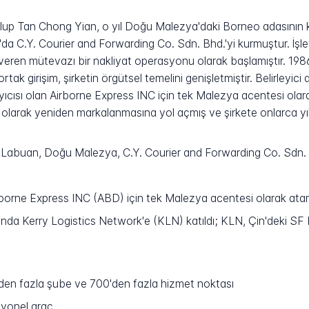
olup Tan Chong Yian, o yıl Doğu Malezya'daki Borneo adasının k
da C.Y. Courier and Forwarding Co. Sdn. Bhd.'yi kurmuştur. İ
t veren mütevazı bir nakliyat operasyonu olarak başlamıştır. 198
tak girişim, şirketin örgütsel temelini genişletmiştir. Belirleyici
yıcısı olan Airborne Express INC için tek Malezya acentesi olar
larak yeniden markalanmasına yol açmış ve şirkete onlarca yıl t
Labuan, Doğu Malezya, C.Y. Courier and Forwarding Co. Sdn. 
rborne Express INC (ABD) için tek Malezya acentesi olarak ata
ında Kerry Logistics Network'e (KLN) katıldı; KLN, Çin'deki SF 
en fazla şube ve 700'den fazla hizmet noktası
yonel araç