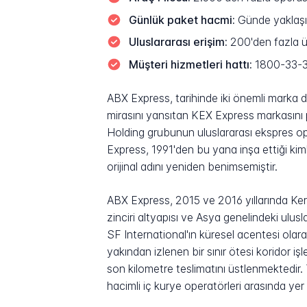
Günlük paket hacmi:
Günde yaklaşı
Uluslararası erişim:
200'den fazla ü
Müşteri hizmetleri hattı:
1800-33-
ABX Express, tarihinde iki önemli marka d
mirasını yansıtan KEX Express markasını p
Holding grubunun uluslararası ekspres op
Express, 1991'den bu yana inşa ettiği kimli
orijinal adını yeniden benimsemiştir.
ABX Express, 2015 ve 2016 yıllarında Kerr
zinciri altyapısı ve Asya genelindeki ulus
SF International'ın küresel acentesi olar
yakından izlenen bir sınır ötesi koridor 
son kilometre teslimatını üstlenmektedir
hacimli iç kurye operatörleri arasında yer