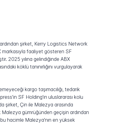
 ardından şirket, Kerry Logistics Network
EX markasıyla faaliyet gösteren SF
ir. 2025 yılına gelindiğinde ABX
asındaki köklü tanınırlığını vurgulayarak
şemeyeceği kargo taşımacılığı, tedarik
press'in SF Holding'in uluslararası kolu
a şirket, Çin ile Malezya arasında
arak Malezya gümrüğünden geçişin ardından
p bu hacimle Malezya'nın en yüksek