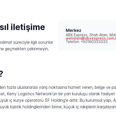
ıl iletişime
Merkez
ABX Express, Shah Alam, Ma
welisten@abxexpress.com.
Telefon: +60180333333
imat süreciyle ilgili sorunlar
işime geçmekten çekinmeyin.
?
n fazla uluslararası varış noktasına hizmet veren, belge ve p
Şirket, Kerry Logistics Network'ün bir yan kuruluşu olarak faaliy
üyük iç kurye operatörü SF Holding'e aittir. Bu kurumsal yapı, 
yük lojistik holdinglerinden birine, küçük iç rakiplerin karşılaya