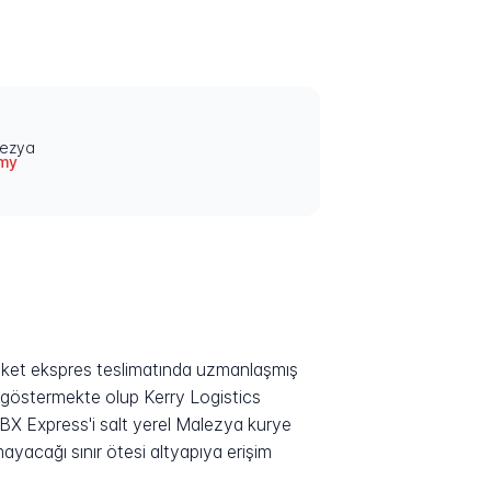
lezya
my
aket ekspres teslimatında uzmanlaşmış
et göstermekte olup Kerry Logistics
ABX Express'i salt yerel Malezya kurye
mayacağı sınır ötesi altyapıya erişim