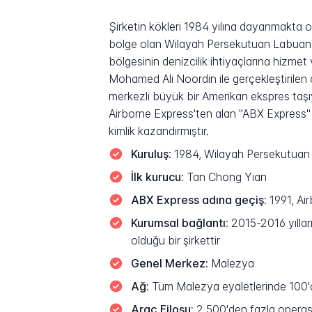
Şirketin kökleri 1984 yılına dayanmakta 
bölge olan Wilayah Persekutuan Labuan'
bölgesinin denizcilik ihtiyaçlarına hizme
Mohamed Ali Noordin ile gerçekleştirilen or
merkezli büyük bir Amerikan ekspres taşı
Airborne Express'ten alan "ABX Express" o
kimlik kazandırmıştır.
Kuruluş:
1984, Wilayah Persekutuan 
İlk kurucu:
Tan Chong Yian
ABX Express adına geçiş:
1991, Ai
Kurumsal bağlantı:
2015-2016 yıllar
olduğu bir şirkettir
Genel Merkez:
Malezya
Ağ:
Tüm Malezya eyaletlerinde 100'd
Araç Filosu:
2.500'den fazla operas