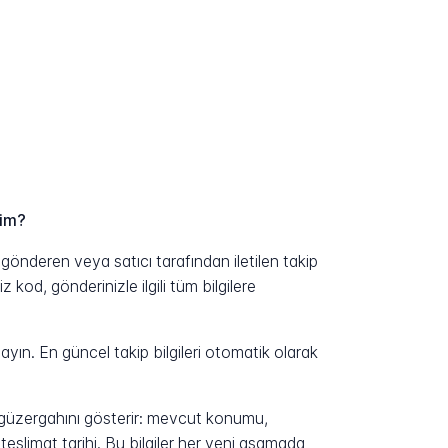
rim?
önderen veya satıcı tarafından iletilen takip
kod, gönderinizle ilgili tüm bilgilere
yın. En güncel takip bilgileri otomatik olarak
n güzergahını gösterir: mevcut konumu,
eslimat tarihi. Bu bilgiler her yeni aşamada