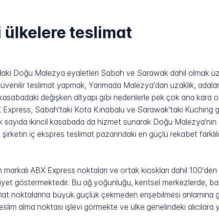
ülkelere teslimat
daki Doğu Malezya eyaletleri Sabah ve Sarawak dahil olmak üz
üvenilir teslimat yapmak, Yarımada Malezya'dan uzaklık, adalar ar
 kasabadaki değişken altyapı gibi nedenlerle pek çok ana kara od
ABX Express, Sabah'taki Kota Kinabalu ve Sarawak'taki Kuching 
 çok sayıda ikincil kasabada da hizmet sunarak Doğu Malezya'nın 
irketin iç ekspres teslimat pazarındaki en güçlü rekabet farklıla
 markalı ABX Express noktaları ve ortak kioskları dahil 100'de
yet göstermektedir. Bu ağ yoğunluğu, kentsel merkezlerde, banli
imat noktalarına büyük güçlük çekmeden erişebilmesi anlamına ge
teslim alma noktası işlevi görmekte ve ülke genelindeki alıcılara