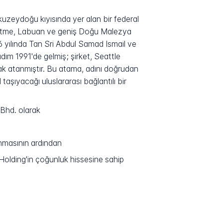
uzeydoğu kıyısında yer alan bir federal
şletme, Labuan ve geniş Doğu Malezya
6 yılında Tan Sri Abdul Samad Ismail ve
 adım 1991'de gelmiş; şirket, Seattle
ak atanmıştır. Bu atama, adını doğrudan
aşıyacağı uluslararası bağlantılı bir
Bhd. olarak
nmasının ardından
Holding'in çoğunluk hissesine sahip