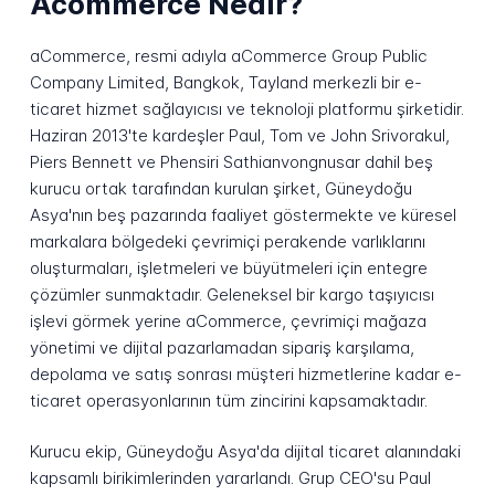
Acommerce Nedir?
aCommerce, resmi adıyla aCommerce Group Public
Company Limited, Bangkok, Tayland merkezli bir e-
ticaret hizmet sağlayıcısı ve teknoloji platformu şirketidir.
Haziran 2013'te kardeşler Paul, Tom ve John Srivorakul,
Piers Bennett ve Phensiri Sathianvongnusar dahil beş
kurucu ortak tarafından kurulan şirket, Güneydoğu
Asya'nın beş pazarında faaliyet göstermekte ve küresel
markalara bölgedeki çevrimiçi perakende varlıklarını
oluşturmaları, işletmeleri ve büyütmeleri için entegre
çözümler sunmaktadır. Geleneksel bir kargo taşıyıcısı
işlevi görmek yerine aCommerce, çevrimiçi mağaza
yönetimi ve dijital pazarlamadan sipariş karşılama,
depolama ve satış sonrası müşteri hizmetlerine kadar e-
ticaret operasyonlarının tüm zincirini kapsamaktadır.
Kurucu ekip, Güneydoğu Asya'da dijital ticaret alanındaki
kapsamlı birikimlerinden yararlandı. Grup CEO'su Paul