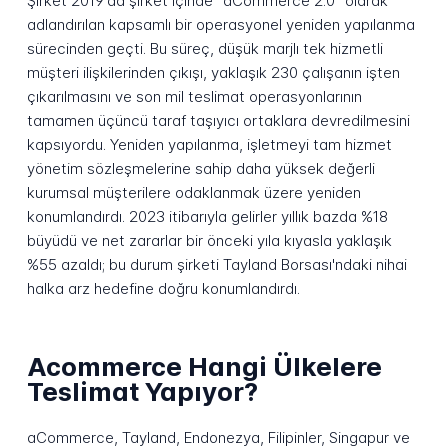
Şirket 2019'da şirket içinde "aCommerce 2.0" olarak
adlandırılan kapsamlı bir operasyonel yeniden yapılanma
sürecinden geçti. Bu süreç, düşük marjlı tek hizmetli
müşteri ilişkilerinden çıkışı, yaklaşık 230 çalışanın işten
çıkarılmasını ve son mil teslimat operasyonlarının
tamamen üçüncü taraf taşıyıcı ortaklara devredilmesini
kapsıyordu. Yeniden yapılanma, işletmeyi tam hizmet
yönetim sözleşmelerine sahip daha yüksek değerli
kurumsal müşterilere odaklanmak üzere yeniden
konumlandırdı. 2023 itibarıyla gelirler yıllık bazda %18
büyüdü ve net zararlar bir önceki yıla kıyasla yaklaşık
%55 azaldı; bu durum şirketi Tayland Borsası'ndaki nihai
halka arz hedefine doğru konumlandırdı.
Acommerce Hangi Ülkelere
Teslimat Yapıyor?
aCommerce, Tayland, Endonezya, Filipinler, Singapur ve