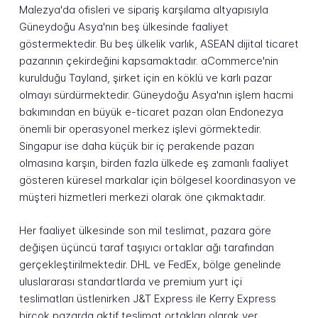
Malezya'da ofisleri ve sipariş karşılama altyapısıyla
Güneydoğu Asya'nın beş ülkesinde faaliyet
göstermektedir. Bu beş ülkelik varlık, ASEAN dijital ticaret
pazarının çekirdeğini kapsamaktadır. aCommerce'nin
kurulduğu Tayland, şirket için en köklü ve karlı pazar
olmayı sürdürmektedir. Güneydoğu Asya'nın işlem hacmi
bakımından en büyük e-ticaret pazarı olan Endonezya
önemli bir operasyonel merkez işlevi görmektedir.
Singapur ise daha küçük bir iç perakende pazarı
olmasına karşın, birden fazla ülkede eş zamanlı faaliyet
gösteren küresel markalar için bölgesel koordinasyon ve
müşteri hizmetleri merkezi olarak öne çıkmaktadır.
Her faaliyet ülkesinde son mil teslimat, pazara göre
değişen üçüncü taraf taşıyıcı ortaklar ağı tarafından
gerçekleştirilmektedir. DHL ve FedEx, bölge genelinde
uluslararası standartlarda ve premium yurt içi
teslimatları üstlenirken J&T Express ile Kerry Express
birçok pazarda aktif teslimat ortakları olarak yer