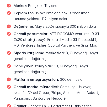
Merkez:
Bangkok, Tayland
Toplam fon:
19 yatırımcıdan dokuz finansman
turunda yaklaşık 119 milyon dolar
Değerleme:
Mayıs 2024 itibarıyla 300 milyon dolar
Önemli yatırımcılar:
NTT DOCOMO Ventures, DKSH
(%20 stratejik pay), Emerald Media (KKR destekli),
MDI Ventures, Indies Capital Partners ve Sinar Mas
Sipariş karşılama merkezleri:
8, Güneydoğu Asya
genelinde dağıtılmış
Canlı yayın stüdyoları:
18, Güneydoğu Asya
genelinde dağıtılmış
Platform entegrasyonları:
300'den fazla
Önemli marka müşterileri:
Samsung, Unilever,
Nestlé, L'Oréal Group, Philips, Adidas, Mars, Abbott,
Panasonic, Suntory ve Nescafé
Ödüller:
Shopee En İyi Performanslı Etkinleştirici