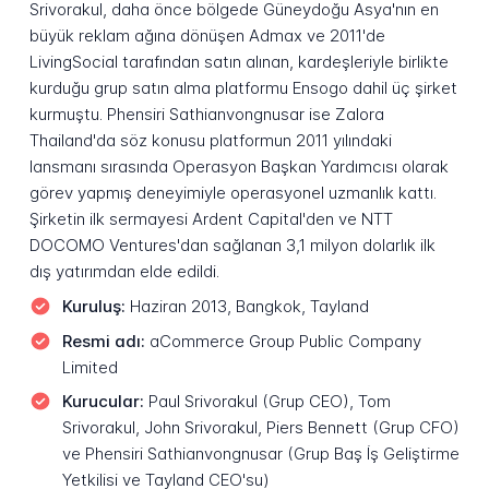
Srivorakul, daha önce bölgede Güneydoğu Asya'nın en
büyük reklam ağına dönüşen Admax ve 2011'de
LivingSocial tarafından satın alınan, kardeşleriyle birlikte
kurduğu grup satın alma platformu Ensogo dahil üç şirket
kurmuştu. Phensiri Sathianvongnusar ise Zalora
Thailand'da söz konusu platformun 2011 yılındaki
lansmanı sırasında Operasyon Başkan Yardımcısı olarak
görev yapmış deneyimiyle operasyonel uzmanlık kattı.
Şirketin ilk sermayesi Ardent Capital'den ve NTT
DOCOMO Ventures'dan sağlanan 3,1 milyon dolarlık ilk
dış yatırımdan elde edildi.
Kuruluş:
Haziran 2013, Bangkok, Tayland
Resmi adı:
aCommerce Group Public Company
Limited
Kurucular:
Paul Srivorakul (Grup CEO), Tom
Srivorakul, John Srivorakul, Piers Bennett (Grup CFO)
ve Phensiri Sathianvongnusar (Grup Baş İş Geliştirme
Yetkilisi ve Tayland CEO'su)