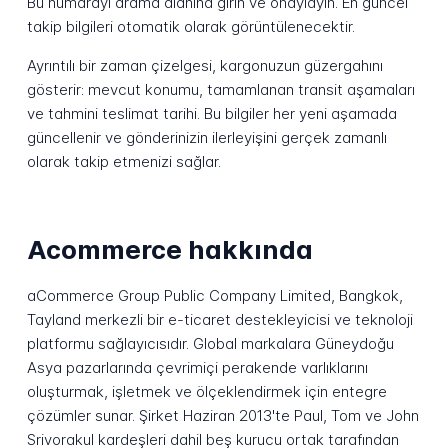
Bu numarayı arama alanına girin ve onaylayın. En güncel
takip bilgileri otomatik olarak görüntülenecektir.
Ayrıntılı bir zaman çizelgesi, kargonuzun güzergahını
gösterir: mevcut konumu, tamamlanan transit aşamaları
ve tahmini teslimat tarihi. Bu bilgiler her yeni aşamada
güncellenir ve gönderinizin ilerleyişini gerçek zamanlı
olarak takip etmenizi sağlar.
Acommerce hakkında
aCommerce Group Public Company Limited, Bangkok,
Tayland merkezli bir e-ticaret destekleyicisi ve teknoloji
platformu sağlayıcısıdır. Global markalara Güneydoğu
Asya pazarlarında çevrimiçi perakende varlıklarını
oluşturmak, işletmek ve ölçeklendirmek için entegre
çözümler sunar. Şirket Haziran 2013'te Paul, Tom ve John
Srivorakul kardeşleri dahil beş kurucu ortak tarafından