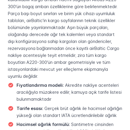
300'ün bagaj ambarı özelliklerine göre belirlenmektedir.
Parça başı boyut sınırları ve birim yük cihazı uyumluluk
tabloları, airBaltic'in kargo sayfalarının teknik özellikler
bölümünde yayınlanmaktadır. Aşırı büyük parçaları,
olağandışı derecede ağır tek kalemleri veya standart
dışı konfigürasyona sahip kargoları olan göndericiler,
rezervasyona bağlanmadan önce kayıtlı airBaltic Cargo
nakliye acentesiyle teyit etmelidir; zira tüm kargo
boyutları A220-300'ün ambar geometrisiyle ve tüm
istasyonlardaki mevcut yer elleçleme ekipmanıyla
uyumlu değildir.
Fiyatlandırma modeli:
Akredite nakliye acenteleri
aracılığıyla müzakere edilir; kamuya açık tarife listesi
bulunmamaktadır
Tarife esası:
Gerçek brüt ağırlık ile hacimsel ağırlığın
yükseği olan standart IATA ücretlendirilebilir ağırlık
Hacimsel ağırlık formülü:
Santimetre cinsinden