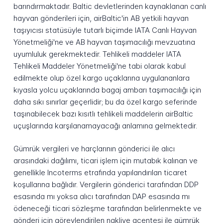
barındırmaktadır. Baltic devletlerinden kaynaklanan canlı
hayvan gönderileri için, airBaltic'in AB yetkili hayvan
taşıyıcısı statüsüyle tutarlı biçimde IATA Canlı Hayvan
Yönetmeliği'ne ve AB hayvan taşımacılığı mevzuatına
uyumluluk gerekmektedir. Tehlikeli maddeler IATA
Tehlikeli Maddeler Yönetmeliği'ne tabi olarak kabul
edilmekte olup özel kargo uçaklarına uygulananlara
kıyasla yolcu uçaklarında bagaj ambarı taşımacılığı için
daha sıkı sınırlar geçerlidir; bu da özel kargo seferinde
taşınabilecek bazı kısıtlı tehlikeli maddelerin airBaltic
uçuşlarında karşılanamayacağı anlamına gelmektedir.
Gümrük vergileri ve harçlarının gönderici ile alıcı
arasındaki dağılımı, ticari işlem için mutabık kalınan ve
genellikle Incoterms etrafında yapılandırılan ticaret
koşullarına bağlıdır. Vergilerin gönderici tarafından DDP
esasında mı yoksa alıcı tarafından DAP esasında mı
ödeneceği ticari sözleşme tarafından belirlenmekte ve
gönderi için görevlendirilen nakliye acentesi ile gümrük