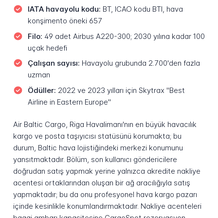
IATA havayolu kodu:
BT, ICAO kodu BTI, hava
konşimento öneki 657
Filo:
49 adet Airbus A220-300; 2030 yılına kadar 100
uçak hedefi
Çalışan sayısı:
Havayolu grubunda 2.700'den fazla
uzman
Ödüller:
2022 ve 2023 yılları için Skytrax "Best
Airline in Eastern Europe"
Air Baltic Cargo, Riga Havalimanı'nın en büyük havacılık
kargo ve posta taşıyıcısı statüsünü korumakta; bu
durum, Baltic hava lojistiğindeki merkezi konumunu
yansıtmaktadır. Bölüm, son kullanıcı göndericilere
doğrudan satış yapmak yerine yalnızca akredite nakliye
acentesi ortaklarından oluşan bir ağ aracılığıyla satış
yapmaktadır; bu da onu profesyonel hava kargo pazarı
içinde kesinlikle konumlandırmaktadır. Nakliye acenteleri
bagaj ambarı kapasitesine CargoSpot rezervasyon