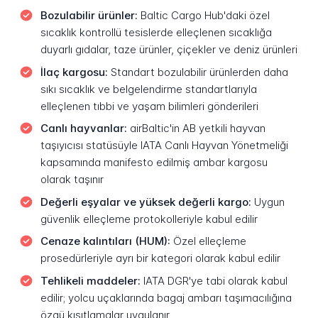
Bozulabilir ürünler:
Baltic Cargo Hub'daki özel
sıcaklık kontrollü tesislerde elleçlenen sıcaklığa
duyarlı gıdalar, taze ürünler, çiçekler ve deniz ürünleri
İlaç kargosu:
Standart bozulabilir ürünlerden daha
sıkı sıcaklık ve belgelendirme standartlarıyla
elleçlenen tıbbi ve yaşam bilimleri gönderileri
Canlı hayvanlar:
airBaltic'in AB yetkili hayvan
taşıyıcısı statüsüyle IATA Canlı Hayvan Yönetmeliği
kapsamında manifesto edilmiş ambar kargosu
olarak taşınır
Değerli eşyalar ve yüksek değerli kargo:
Uygun
güvenlik elleçleme protokolleriyle kabul edilir
Cenaze kalıntıları (HUM):
Özel elleçleme
prosedürleriyle ayrı bir kategori olarak kabul edilir
Tehlikeli maddeler:
IATA DGR'ye tabi olarak kabul
edilir; yolcu uçaklarında bagaj ambarı taşımacılığına
özgü kısıtlamalar uygulanır