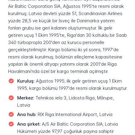
Air Baltic Corporation SIA, Ağustos 1995'te resmi olarak
kurulmuş; Latvia devleti yüzde 51, Scandinavian Airlines
yüzde 28,5 ve küçük bir İsveç ile Danimarka yatırım
fonları grubu ise geri kalanını oluşturmuştur. İlk gelir
getiren uçuş 1 Ekim 1995'te, Riga'dan 30 koltuklu bir Saab
340 türbopropla 200'den az kurucu personelle
gerçekleştirilmiştir. Kargo bölümü iki yıl sonra, 1997'de
resmi olarak kurulmuş; bölümün elleçleme kapasitesine
yapılan ilk önemli altyapı yatırımı olarak 2001'de Riga
Havalimanı'nda özel bir kargo terminali açılmıştır.
Kuruluş:
Ağustos 1995; ilk gelir getiren uçuş 1 Ekim
1995; kargo bölümü 1997'de resmi olarak kurulmuştur
Merkez:
Tehnikas iela 3, Lidosta Riga, Mārupe,
Latvia
Ana hub:
RIX Riga International Airport, Latvia
Ana şirket:
A/S Air Baltic Corporation SIA; Latvia
Hükümeti yüzde 97,97 çoğunluk payına sahiptir