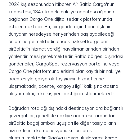
2024 kış sezonundan itibaren Air Baltic Cargo'nun
kapasitesi, 134 ülkedeki nakliye acentesi ağlarına
bağlanan Cargo One dijital tedarik platformunda
listelenmektedir. Bu, bir gönderi için ticari ilişkinin
dünyanın neredeyse her yerinden başlayabileceği
anlamına gelmektedir; ancak fiziksel kargoların
airBaltic'in hizmet verdiği havalimanlarından birinden
yönlendirilmesi gerekmektedir. Baltic bölgesi dışındaki
göndericiler, CargoSpot rezervasyon portalına veya
Cargo One platformuna erişimi olan kayıtlı bir nakliye
acentesiyle çalışarak taşıyıcının hizmetlerine
ulaşmaktadır; acente, kargoyu ilgili kalkış noktasına
ulaştırmak için kalkış yeri lojistiğini üstlenmektedir.
Doğrudan rota ağı dışındaki destinasyonlara bağlantılı
güzergahlar, genellikle nakliye acentesi tarafından
airBaltic bagaj ambarı uçuşları ile diğer taşıyıcıların
hizmetlerinin kombinasyonu kullanılarak
oluşturulmaktadır. Riga'ya ulaşan uluslararası kargo,