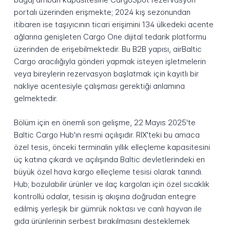
portalı üzerinden erişmekte; 2024 kış sezonundan
itibaren ise taşıyıcının ticari erişimini 134 ülkedeki acente
ağlarına genişleten Cargo One dijital tedarik platformu
üzerinden de erişebilmektedir. Bu B2B yapısı, airBaltic
Cargo aracılığıyla gönderi yapmak isteyen işletmelerin
veya bireylerin rezervasyon başlatmak için kayıtlı bir
nakliye acentesiyle çalışması gerektiği anlamına
gelmektedir.
Bölüm için en önemli son gelişme, 22 Mayıs 2025'te
Baltic Cargo Hub'ın resmi açılışıdır. RIX'teki bu amaca
özel tesis, önceki terminalin yıllık elleçleme kapasitesini
üç katına çıkardı ve açılışında Baltic devletlerindeki en
büyük özel hava kargo elleçleme tesisi olarak tanındı.
Hub; bozulabilir ürünler ve ilaç kargoları için özel sıcaklık
kontrollü odalar, tesisin iş akışına doğrudan entegre
edilmiş yerleşik bir gümrük noktası ve canlı hayvan ile
gıda ürünlerinin serbest bırakılmasını desteklemek