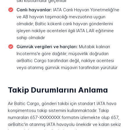
sıkı kısıtlamalar geçerlidir
Canlı hayvanlar:
IATA Canlı Hayvan Yönetmeliği'ne
ve AB hayvan taşımacılığı mevzuatına uygun
olmalıdır; Baltic kökenli canlı hayvan gönderilerini
işleyen nakliye acenteleri ilgili IATA LAR eğitimine
sahip olmalıdır
Gümrük vergileri ve harçları:
Mutabık kalınan
Incoterms'e göre dağıtılır; müşavirlik doğrudan
airBaltic Cargo tarafından değil, nakliye acentesi
veya atanmış gümrük müşaviri tarafından yürütülür
Takip Durumlarını Anlama
Air Baltic Cargo, gönderi takibi için standart IATA hava
konşimentosu takip sistemini kullanmaktadır. Takip
numaraları 657-XXXXXXXX formatını izlemekte olup 657,
airBaltic'in atanmış IATA havayolu önekidir ve kalan sekiz