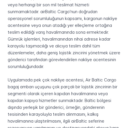
veya herhangi bir son mil teslimat hizmeti
sunmamaktadır. airBaltic Cargo'nun doğrudan
operasyonel sorumluluğunun kapsamı, kargonun nakliye
acentesine veya onun atadığı yer elleçleme ortağına
teslim edildiği varış havalimanında sona ermektedir.
Gümrük işlemleri, havalimanından nihai adrese kadar
karayolu taşımacılığı ve alıcıya teslim dahil tüm
düzenlemeler, daha geniş lojistik zincirini yönetmek üzere
gönderici tarafından görevlendirilen nakliye acentesinin
sorumluluğundadır.
Uygulamada pek çok nakliye acentesi, Air Baltic Cargo
bagaj ambarı uçuşunu çok parçalı bir lojistik zincirinin bir
segmenti olarak içeren kapıdan havalimanına veya
kapıdan kapıya hizmetler sunmaktadır. Baltic bölgesi
dışında yerleşik bir gönderici, örneğin, gönderenin
tesisinden karayoluyla teslim alınmasını, kalkış
havalimanına ulaştırılmasını, ilgili airBaltic seferine
rezervasyon yapılmasını ve destinasyondaki alıcıya kara