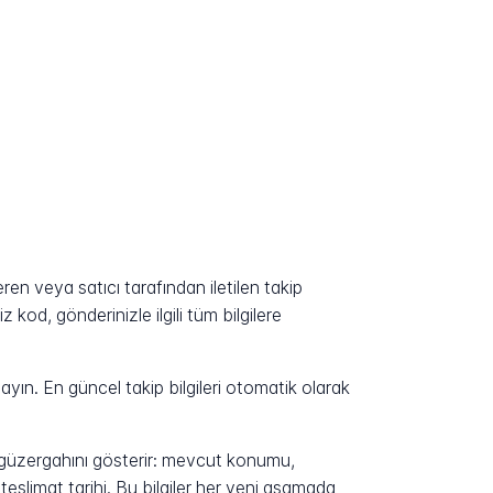
en veya satıcı tarafından iletilen takip
kod, gönderinizle ilgili tüm bilgilere
yın. En güncel takip bilgileri otomatik olarak
n güzergahını gösterir: mevcut konumu,
eslimat tarihi. Bu bilgiler her yeni aşamada