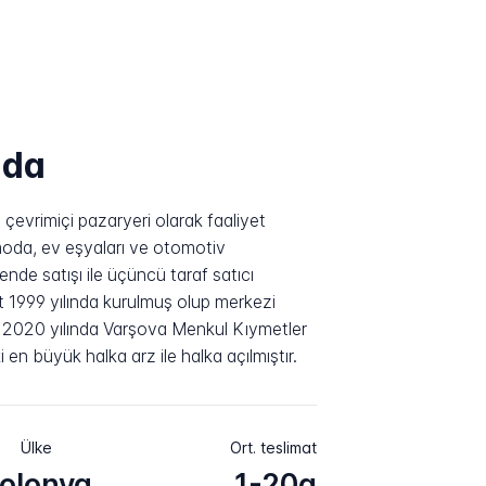
nda
çevrimiçi pazaryeri olarak faaliyet
moda, ev eşyaları ve otomotiv
nde satışı ile üçüncü taraf satıcı
rket 1999 yılında kurulmuş olup merkezi
, 2020 yılında Varşova Menkul Kıymetler
 en büyük halka arz ile halka açılmıştır.
Ülke
Ort. teslimat
olonya
1-20g