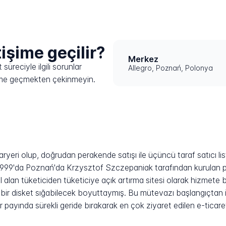
tişime geçilir?
Merkez
süreciyle ilgili sorunlar
Allegro, Poznań, Polonya
işime geçmekten çekinmeyin.
yeri olup, doğrudan perakende satışı ile üçüncü taraf satıcı listel
k 1999'da Poznań'da Krzysztof Szczepaniak tarafından kurulan 
lan tüketiciden tüketiciye açık artırma sitesi olarak hizmete baş
 bir disket sığabilecek boyuttaymış. Bu mütevazı başlangıçtan
zar payında sürekli geride bırakarak en çok ziyaret edilen e-ticar