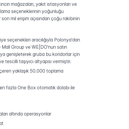
nciri mağazaları, yakıt istasyonları ve
oplama seçeneklerinin yoğunluğu
son mil erişim açısından çoğu rakibinin
kliye seçenekleri aracılığıyla Polonya'dan
2'de Mall Group ve WE|DO'nun satın
ya genişleterek gruba bu koridorlar için
scilli taşıyıcı altyapısı vermiştir.
ı içeren yaklaşık 50.000 toplama
n fazla One Box otomatik dolabı ile
ları altında operasyonlar
at