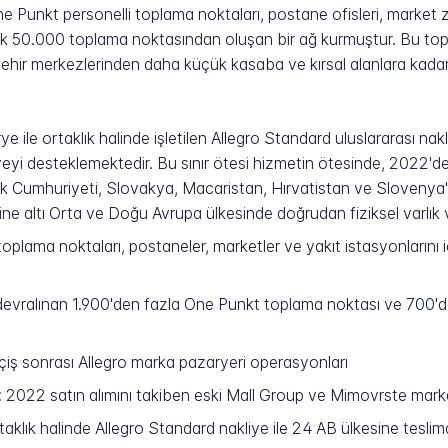
 Punkt personelli toplama noktaları, postane ofisleri, market zi
aşık 50.000 toplama noktasından oluşan bir ağ kurmuştur. Bu t
ehir merkezlerinden daha küçük kasaba ve kırsal alanlara kadar 
ye ile ortaklık halinde işletilen Allegro Standard uluslararası na
kliyeyi desteklemektedir. Bu sınır ötesi hizmetin ötesinde, 202
 Çek Cumhuriyeti, Slovakya, Macaristan, Hırvatistan ve Slovenya'
altı Orta ve Doğu Avrupa ülkesinde doğrudan fiziksel varlık ve te
 toplama noktaları, postaneler, marketler ve yakıt istasyonların
ralınan 1.900'den fazla One Punkt toplama noktası ve 700'de
iş sonrası Allegro marka pazaryeri operasyonları
:
2022 satın alımını takiben eski Mall Group ve Mimovrste marka
aklık halinde Allegro Standard nakliye ile 24 AB ülkesine teslim