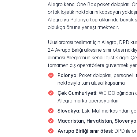
Allegro kendi One Box paket dolapları, One
ortak lojistik noktalarını kapsayan yakl
Allegro'yu Polonya topraklarında büyük ş
oldukça önüne yerleştirmektedir.
Uluslararası teslimat için Allegro, DPD kur
24 Avrupa Birliği ülkesine sınır ötesi na
alınması Allegro'nun kendi lojistik ağını
tamamen dış operatörlere güvenmek yerine 
Polonya:
Paket dolapları, personelli
noktasıyla tam ulusal kapsama
Çek Cumhuriyeti:
WE|DO ağından dev
Allegro marka operasyonları
Slovakya:
Eski Mall markasından geç
Macaristan, Hırvatistan, Slovenya
Avrupa Birliği sınır ötesi:
DPD ile ort