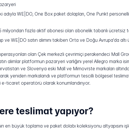
pazaryeri
ki adıyla WE|DO, One Box paket dolapları, One Punkt personelli
5 milyondan fazla aktif abonesi olan abonelik tabanlı ücretsiz 
 ve WE|DO satın alımını takiben Orta ve Doğu Avrupa'da altı 
erasyonları olan Çek merkezli çevrimiçi perakendeci Mall Group'u
ın alımlar platformun pazaryeri varlığını yerel Allegro marka isi
ırvatistan ve Slovenya eski Mall ve Mimovrste markaları altın
larak yeniden markalandı ve platformun tescilli bölgesel teslima
 e-ticaret operatörü olarak konumlandırıyor.
lere teslimat yapıyor?
nin en büyük toplama ve paket dolabı koleksiyonu altyapısını işl