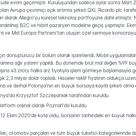
li ölçüde evrim geçirmiştir. Kuruluşundan sadece aylar sonra Mar
an Avrupa çevrimiçi açık artırma şirketi QXL Ricardo plc tarafın
ın alarak Allegro'yu küresel teknoloji portföyüne dahil etmişti
andırılmış B2C ve hibrit pazaryeri modeline geçiş yapmıştır. Ek
mira ve Mid Europa Partners'tan oluşan özel sermaye konsorsi
n dönüştürücü bir bölüm olarak işaretlendi. Mobil uygulamalar, l
ramına ağır yatırım yapıldı. Bu dönemde brüt mal değeri %99 b
ına 43 złoty halka arz fiyatıyla işlem görmeye başlamasıyla geld
ık 2,3 milyar dolar topladı. Hisseler teklif fiyatının oldukça üz
ma ve derhal Polonya'nın en büyük borsaya kayıtlı şirketi olma ö
onya'da Krzysztof Szczepaniak tarafından kuruldu
atform orijinal olarak Poznań'da kuruldu
2 Ekim 2020'de kote oldu, borsanın tarihindeki en büyük halka a
ları, otomotiv parçaları ve tüm büyük tüketici kategorilerinde