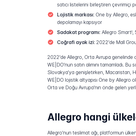
satıcı listelerini birleştiren çevrimiçi 
Lojistik markası:
One by Allegro, es
depolamayı kapsıyor
Sadakat programı:
Allegro Smart!, 
Coğrafi ayak izi:
2022'de Mall Group
2022'de Allegro, Orta Avrupa genelinde op
WE|DO'nun satın alımını tamamladı. Bu sat
Slovakya'ya genişletirken, Macaristan, H
WE|DO lojistik altyapısı One by Allegro o
Orta ve Doğu Avrupa'nın önde gelen yerli
Allegro hangi ülke
Allegro'nun teslimat ağı, platformun ülke