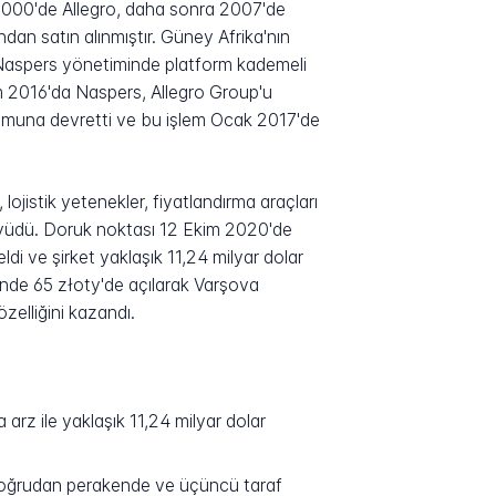
t 2000'de Allegro, daha sonra 2007'de
dan satın alınmıştır. Güney Afrika'nın
r. Naspers yönetiminde platform kademeli
im 2016'da Naspers, Allegro Group'u
yumuna devretti ve bu işlem Ocak 2017'de
ojistik yetenekler, fiyatlandırma araçları
üyüdü. Doruk noktası 12 Ekim 2020'de
i ve şirket yaklaşık 11,24 milyar dolar
erinde 65 złoty'de açılarak Varşova
zelliğini kazandı.
rz ile yaklaşık 11,24 milyar dolar
 doğrudan perakende ve üçüncü taraf