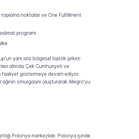
 toplama noktaları ve One Fulfillment
teslimat programı
ülke
n yanı sıra bölgesel lojistik şirketi
mleri altında Çek Cumhuriyeti ve
da faaliyet göstermeye devam ediyor.
t ağının omurgasını oluşturarak Allegro'yu
ettiği Polonya merkezlidir. Polonya içinde