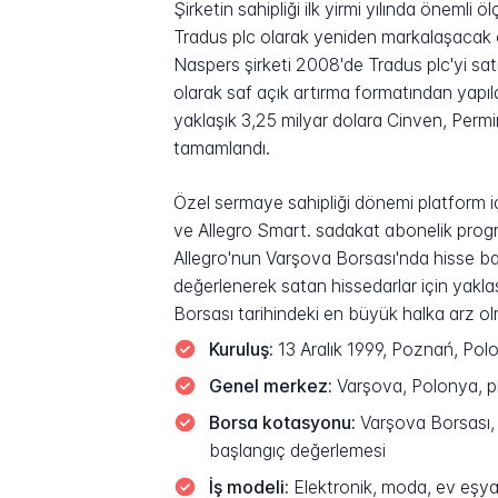
Şirketin sahipliği ilk yirmi yılında önem
Tradus plc olarak yeniden markalaşacak ol
Naspers şirketi 2008'de Tradus plc'yi sat
olarak saf açık artırma formatından yapıl
yaklaşık 3,25 milyar dolara Cinven, Per
tamamlandı.
Özel sermaye sahipliği dönemi platform içi
ve Allegro Smart. sadakat abonelik prog
Allegro'nun Varşova Borsası'nda hisse baş
değerlenerek satan hissedarlar için yaklaş
Borsası tarihindeki en büyük halka arz ol
Kuruluş:
13 Aralık 1999, Poznań, Pol
Genel merkez:
Varşova, Polonya, pl
Borsa kotasyonu:
Varşova Borsası, 1
başlangıç değerlemesi
İş modeli:
Elektronik, moda, ev eşya