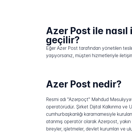
Azer Post ile nasıl 
geçilir?
Eğer Azer Post tarafından yönetilen teslim
yaşıyorsanız, müşteri hizmetleriyle ilet
Azer Post nedir?
Resmi adı "Azərpoçt" Məhdud Məsuliyyət
operatörüdür. Şirket Dijital Kalkınma ve 
cumhurbaşkanlığı kararnamesiyle kurulan d
atanmış operatör olarak Azerpost, yakın 
bireyler, işletmeler, devlet kurumları ve u