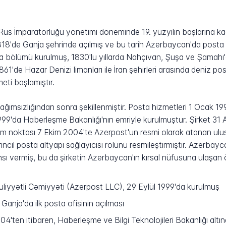
, Rus İmparatorluğu yönetimi döneminde 19. yüzyılın başlarına
1818'de Ganja şehrinde açılmış ve bu tarih Azerbaycan'da posta i
ta bölümü kurulmuş, 1830'lu yıllarda Nahçıvan, Şuşa ve Şamahı'da
861'de Hazar Denizi limanları ile İran şehirleri arasında deniz po
eti başlamıştır.
ğımsızlığından sonra şekillenmiştir. Posta hizmetleri 1 Ocak 
 1999'da Haberleşme Bakanlığı'nın emriyle kurulmuştur. Şirket 31
önüm noktası 7 Ekim 2004'te Azerpost'un resmi olarak atanan ul
incil posta altyapı sağlayıcısı rolünü resmileştirmiştir. Azerb
sı vermiş, bu da şirketin Azerbaycan'ın kırsal nüfusuna ulaşan 
yyətli Cəmiyyəti (Azerpost LLC), 29 Eylül 1999'da kurulmuş
Ganja'da ilk posta ofisinin açılması
4'ten itibaren, Haberleşme ve Bilgi Teknolojileri Bakanlığı altı