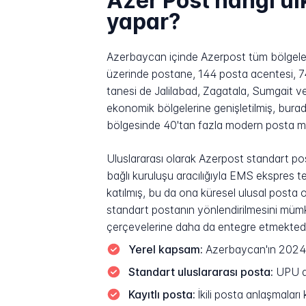
Azer Post hangi ül
yapar?
Azerbaycan içinde Azerpost tüm bölgeleri 
üzerinde postane, 144 posta acentesi, 74
tanesi de Jalilabad, Zagatala, Sumgait
ekonomik bölgelerine genişletilmiş, bura
bölgesinde 40'tan fazla modern posta me
Uluslararası olarak Azerpost standart pos
bağlı kuruluşu aracılığıyla EMS ekspres t
katılmış, bu da ona küresel ulusal posta 
standart postanın yönlendirilmesini mümk
çerçevelerine daha da entegre etmektedi
Yerel kapsam:
Azerbaycan'ın 2024'te
Standart uluslararası posta:
UPU ağ
Kayıtlı posta:
İkili posta anlaşmalar