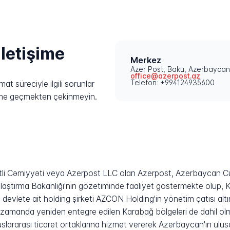
iletişime
Merkez
Azer Post, Baku, Azerbaycan
office@azerpost.az
Telefon: +994124935600
at süreciyle ilgili sorunlar
işime geçmekten çekinmeyin.
li Cəmiyyəti veya Azerpost LLC olan Azerpost, Azerbaycan Cum
Ulaştırma Bakanlığı'nın gözetiminde faaliyet göstermekte olup, 
evlete ait holding şirketi AZCON Holding'in yönetim çatısı altı
zamanda yeniden entegre edilen Karabağ bölgeleri de dahil olma
luslararası ticaret ortaklarına hizmet vererek Azerbaycan'ın ulusa