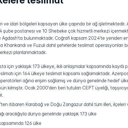
kelere teslimat
ve idari bölgeleri kapsayan ülke çapında bir ağ işletmektedir. A
 şube postanesi ve 10 Shebeke çok hizmetli merkezi içermekte o
 ve Agdash'ta bulunmaktadır. Coğrafi kapsam 2024'te yeniden 
da Khankandi ve Fuzuli dahil şehirlerde teslimat operasyonları 
rkezi planlanmaktadır.
ta için yaklaşık 173 ülkeye, ikili anlaşmalar kapsamında kayıtl
eslimatı için 164 ülkeye teslimat kapsamı sağlamaktadır. Azerpos
operatörleri ağına erişim sağlamış ve dünya genelinde hedef ülkel
ün kılmıştır. Ocak 2000'den beri tutulan CEPT üyeliği, taşıyıc
r.
n itibaren Karabağ ve Doğu Zangazur dahil tüm illeri, ilçeleri v
ı aracılığıyla dünya genelinde yaklaşık 173 ülke
ı kapsamında 126 ülke