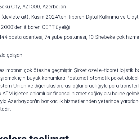
 Baku City, AZ1000, Azerbaijan
evlete ait), Kasım 2024'ten itibaren Dijital Kalkınma ve Ulaştı
 2000'den itibaren CEPT üyeliği
144 posta acentesi, 74 şube postanesi, 10 Shebeke çok hizmet
la çalışan
slimatının çok ötesine geçmiştir. Şirket özel e-ticaret lojistik
karşılamak için büyük konumlara Postamat otomatik paket dolapl
tern Union ve diğer uluslararası ağlar aracılığıyla para transferl
M işleten anlamlı bir finansal hizmet sağlayıcısı haline gelmişti
yla Azerbaycan'ın bankacılık hizmetlerinden yeterince yararl
tadır.