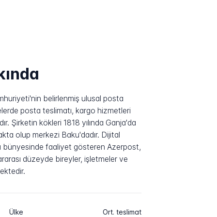
kında
riyeti'nin belirlenmiş ulusal posta
lerde posta teslimatı, kargo hizmetleri
r. Şirketin kökleri 1818 yılında Ganja'da
kta olup merkezi Baku'dadır. Dijital
ı bünyesinde faaliyet gösteren Azerpost,
arası düzeyde bireyler, işletmeler ve
ektedir.
Ülke
Ort. teslimat