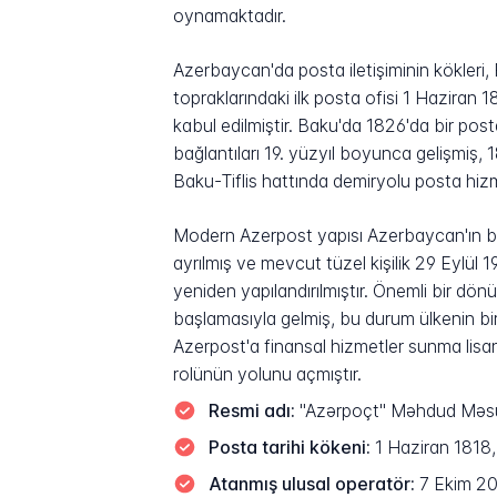
oynamaktadır.
Azerbaycan'da posta iletişiminin kökleri
topraklarındaki ilk posta ofisi 1 Haziran 
kabul edilmiştir. Baku'da 1826'da bir pos
bağlantıları 19. yüzyıl boyunca gelişmiş, 1
Baku-Tiflis hattında demiryolu posta hizm
Modern Azerpost yapısı Azerbaycan'ın ba
ayrılmış ve mevcut tüzel kişilik 29 Eylül
yeniden yapılandırılmıştır. Önemli bir d
başlamasıyla gelmiş, bu durum ülkenin bir
Azerpost'a finansal hizmetler sunma lisan
rolünün yolunu açmıştır.
Resmi adı:
"Azərpoçt" Məhdud Məsuli
Posta tarihi kökeni:
1 Haziran 1818, 
Atanmış ulusal operatör:
7 Ekim 200