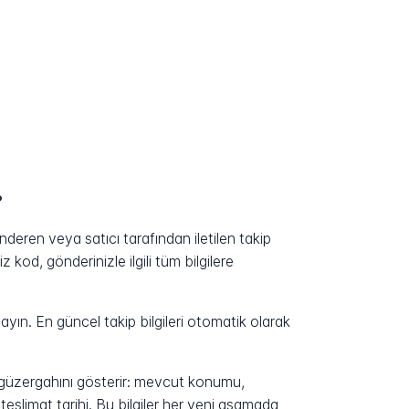
?
eren veya satıcı tarafından iletilen takip
kod, gönderinizle ilgili tüm bilgilere
yın. En güncel takip bilgileri otomatik olarak
n güzergahını gösterir: mevcut konumu,
eslimat tarihi. Bu bilgiler her yeni aşamada