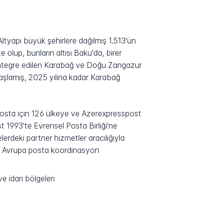
ltyapı büyük şehirlere dağılmış 1.513'ün
lup, bunların altısı Baku'da, birer
entegre edilen Karabağ ve Doğu Zangazur
başlamış, 2025 yılına kadar Karabağ
ı posta için 126 ülkeye ve Azerexpresspost
t 1993'te Evrensel Posta Birliği'ne
erdeki partner hizmetler aracılığıyla
ıyı Avrupa posta koordinasyon
e idari bölgeleri