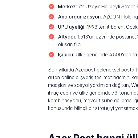
Merkez:
72 Uzeyir Hajibeyli Street
Ana organizasyon:
AZCON Holding (d
UPU üyeliği:
1993'ten itibaren, Ocak
Altyapı:
1.513'ün üzerinde postane, 
oluşan filo
İşgücü:
Ülke genelinde 4.500'den faz
Son yıllarda Azerpost geleneksel posta te
artan online alışveriş teslimat hacmini 
maaşları ve sosyal yardımları dağıtan, Wes
ihraç eden ve ülke genelinde 73 konumda AT
kombinasyonu, mevcut şube ağı aracılığı
konusunda bilinçli bir stratejiyi yansıtmak