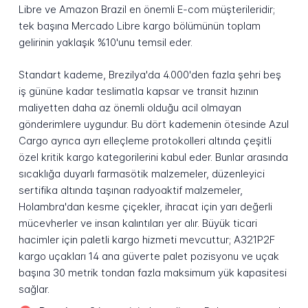
Libre ve Amazon Brazil en önemli E-com müşterileridir;
tek başına Mercado Libre kargo bölümünün toplam
gelirinin yaklaşık %10'unu temsil eder.
Standart kademe, Brezilya'da 4.000'den fazla şehri beş
iş gününe kadar teslimatla kapsar ve transit hızının
maliyetten daha az önemli olduğu acil olmayan
gönderimlere uygundur. Bu dört kademenin ötesinde Azul
Cargo ayrıca ayrı elleçleme protokolleri altında çeşitli
özel kritik kargo kategorilerini kabul eder. Bunlar arasında
sıcaklığa duyarlı farmasötik malzemeler, düzenleyici
sertifika altında taşınan radyoaktif malzemeler,
Holambra'dan kesme çiçekler, ihracat için yarı değerli
mücevherler ve insan kalıntıları yer alır. Büyük ticari
hacimler için paletli kargo hizmeti mevcuttur; A321P2F
kargo uçakları 14 ana güverte palet pozisyonu ve uçak
başına 30 metrik tondan fazla maksimum yük kapasitesi
sağlar.