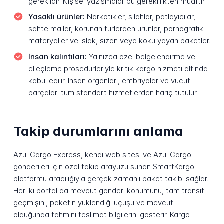
gereklidir. Kişisel yazışmalar bu gereklilikten muaftır.
Yasaklı ürünler:
Narkotikler, silahlar, patlayıcılar,
sahte mallar, korunan türlerden ürünler, pornografik
materyaller ve ıslak, sızan veya koku yayan paketler.
İnsan kalıntıları:
Yalnızca özel belgelendirme ve
elleçleme prosedürleriyle kritik kargo hizmeti altında
kabul edilir. İnsan organları, embriyolar ve vücut
parçaları tüm standart hizmetlerden hariç tutulur.
Takip durumlarını anlama
Azul Cargo Express, kendi web sitesi ve Azul Cargo
gönderileri için özel takip arayüzü sunan SmartKargo
platformu aracılığıyla gerçek zamanlı paket takibi sağlar.
Her iki portal da mevcut gönderi konumunu, tam transit
geçmişini, paketin yüklendiği uçuşu ve mevcut
olduğunda tahmini teslimat bilgilerini gösterir. Kargo