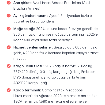
Ana şirket:
Azul Linhas Aéreas Brasileiras (Azul
Brazilian Airlines)
Aylık gönderi hacmi:
Ayda 1,5 milyondan fazla e-
ticaret ve kargo gönderisi
Mağaza ağı:
2024 sonuna kadar Brezilya genelinde
350'den fazla franchise mağaza ve terminal, 2025'e
kadar 400 veya daha fazla hedefiyle
Hizmet verilen şehirler:
Brezilya'da 5.000'den fazla
şehir, 4.200'den fazla konuma kapıdan kapıya hizmet
mevcut
Kargo uçak filosu:
2025 başı itibariyle iki Boeing
737-400 dönüştürülmüş kargo uçağı, beş Embraer
E195 dönüştürülmüş kargo uçağı ve iki Airbus
A321P2F kargo uçağı
Kargo terminali:
Campinas'taki Viracopos
Havalimanı'nda Ağustos 2023'te hizmete açılan özel
TECA terminali, 1.680 metrekare elleçleme ve