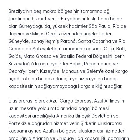
Brezilya'nın beş makro bölgesinin tamamına ağ
tarafından hizmet verilir. En yoğun nüfuslu ticari bölge
olan Güneydoğu'da, yüksek hacimler São Paulo, Rio de
Janeiro ve Minas Gerais üzerinden hareket eder.
Güney'de, sanayileşmiş Paraná, Santa Catarina ve Rio
Grande do Sul eyaletleri tamamen kapsanır. Orta-Batı,
Goiás, Mato Grosso ve Brasília Federal Bölgesini içerir.
Kuzeydoğu'da ana eyaletler Bahia, Pernambuco ve
Ceará'yı içerir. Kuzey'de, Manaus ve Belém'e özel kargo
uçağı rotaları bu pazarlar için yalnızca yolcu bagaj
kapasitesinin sağlayamayacağı kargo sıklığını sağlar.
Uluslararası olarak Azul Cargo Express, Azul Airlines'ın
uzun mesafe yolcu rotalarındaki bagaj bölmesi
kapasitesi aracılığıyla Amerika Birleşik Devletleri ve
Portekiz'e doğrudan hizmet verir. Şirketin uluslararası
kapsamı ayrıca Azul'un bölgesel uluslararası hizmetleri
aracılığıyla Arjantin ve Uruguay'ı da kapsar. Bu pazarların