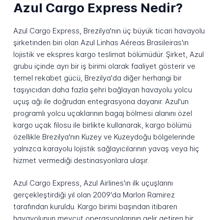
Azul Cargo Express Nedir?
Azul Cargo Express, Brezilya'nın üç büyük ticari havayolu
şirketinden biri olan Azul Linhas Aéreas Brasileiras'ın
lojistik ve ekspres kargo teslimat bölümüdür. Şirket, Azul
grubu içinde ayrı bir iş birimi olarak faaliyet gösterir ve
temel rekabet gücü, Brezilya'da diğer herhangi bir
taşıyıcıdan daha fazla şehri bağlayan havayolu yolcu
uçuş ağı ile doğrudan entegrasyona dayanır. Azul'un
programlı yolcu uçaklarının bagaj bölmesi alanını özel
kargo uçak filosu ile birlikte kullanarak, kargo bölümü
özellikle Brezilya'nın Kuzey ve Kuzeydoğu bölgelerinde
yalnızca karayolu lojistik sağlayıcılarının yavaş veya hiç
hizmet vermediği destinasyonlara ulaşır.
Azul Cargo Express, Azul Airlines'ın ilk uçuşlarını
gerçekleştirdiği yıl olan 2009'da Marlon Ramirez
tarafından kuruldu. Kargo birimi başından itibaren
havayolunun mevcut operasyonlarının gelir getiren bir