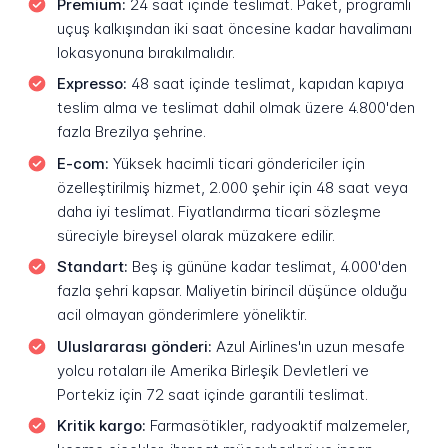
Premium:
24 saat içinde teslimat. Paket, programlı
uçuş kalkışından iki saat öncesine kadar havalimanı
lokasyonuna bırakılmalıdır.
Expresso:
48 saat içinde teslimat, kapıdan kapıya
teslim alma ve teslimat dahil olmak üzere 4.800'den
fazla Brezilya şehrine.
E-com:
Yüksek hacimli ticari göndericiler için
özelleştirilmiş hizmet, 2.000 şehir için 48 saat veya
daha iyi teslimat. Fiyatlandırma ticari sözleşme
süreciyle bireysel olarak müzakere edilir.
Standart:
Beş iş gününe kadar teslimat, 4.000'den
fazla şehri kapsar. Maliyetin birincil düşünce olduğu
acil olmayan gönderimlere yöneliktir.
Uluslararası gönderi:
Azul Airlines'ın uzun mesafe
yolcu rotaları ile Amerika Birleşik Devletleri ve
Portekiz için 72 saat içinde garantili teslimat.
Kritik kargo:
Farmasötikler, radyoaktif malzemeler,