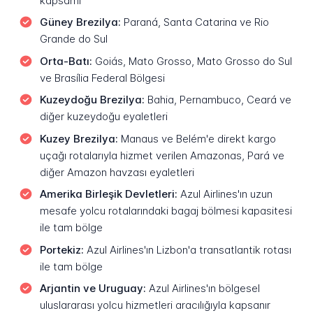
kapsamı
Güney Brezilya:
Paraná, Santa Catarina ve Rio
Grande do Sul
Orta-Batı:
Goiás, Mato Grosso, Mato Grosso do Sul
ve Brasília Federal Bölgesi
Kuzeydoğu Brezilya:
Bahia, Pernambuco, Ceará ve
diğer kuzeydoğu eyaletleri
Kuzey Brezilya:
Manaus ve Belém'e direkt kargo
uçağı rotalarıyla hizmet verilen Amazonas, Pará ve
diğer Amazon havzası eyaletleri
Amerika Birleşik Devletleri:
Azul Airlines'ın uzun
mesafe yolcu rotalarındaki bagaj bölmesi kapasitesi
ile tam bölge
Portekiz:
Azul Airlines'ın Lizbon'a transatlantik rotası
ile tam bölge
Arjantin ve Uruguay:
Azul Airlines'ın bölgesel
uluslararası yolcu hizmetleri aracılığıyla kapsanır