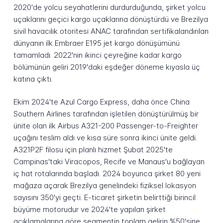
2020'de yolcu seyahatlerini durdurduğunda, şirket yolcu
uçaklarını geçici kargo uçaklarına dönüştürdü ve Brezilya
sivil havacılık otoritesi ANAC tarafından sertifikalandırılan
dünyanın ilk Embraer E195 jet kargo dönüşümünü
tamamladı. 2022'nin ikinci çeyreğine kadar kargo
bölümünün geliri 2019'daki eşdeğer döneme kıyasla üç
katına çıktı.
Ekim 2024'te Azul Cargo Express, daha önce China
Southern Airlines tarafından işletilen dönüştürülmüş bir
ünite olan ilk Airbus A321-200 Passenger-to-Freighter
uçağını teslim aldı ve kısa süre sonra ikinci ünite geldi.
A321P2F filosu için planlı hizmet Şubat 2025'te
Campinas'taki Viracopos, Recife ve Manaus'u bağlayan
iç hat rotalarında başladı. 2024 boyunca şirket 80 yeni
mağaza açarak Brezilya genelindeki fiziksel lokasyon
sayısını 350'yi geçti. E-ticaret şirketin belirttiği birincil
büyüme motorudur ve 2024'te yapılan şirket
açıklamalarına göre segmentin toplam gelirin %50'sine