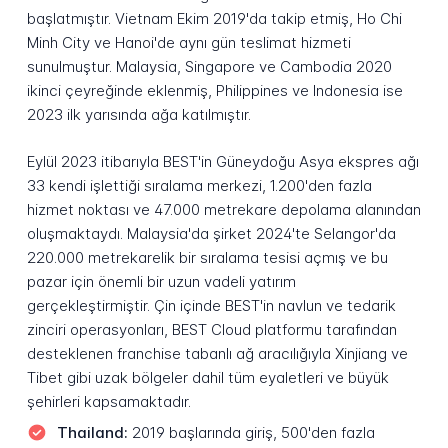
başlatmıştır. Vietnam Ekim 2019'da takip etmiş, Ho Chi
Minh City ve Hanoi'de aynı gün teslimat hizmeti
sunulmuştur. Malaysia, Singapore ve Cambodia 2020
ikinci çeyreğinde eklenmiş, Philippines ve Indonesia ise
2023 ilk yarısında ağa katılmıştır.
Eylül 2023 itibarıyla BEST'in Güneydoğu Asya ekspres ağı
33 kendi işlettiği sıralama merkezi, 1.200'den fazla
hizmet noktası ve 47.000 metrekare depolama alanından
oluşmaktaydı. Malaysia'da şirket 2024'te Selangor'da
220.000 metrekarelik bir sıralama tesisi açmış ve bu
pazar için önemli bir uzun vadeli yatırım
gerçekleştirmiştir. Çin içinde BEST'in navlun ve tedarik
zinciri operasyonları, BEST Cloud platformu tarafından
desteklenen franchise tabanlı ağ aracılığıyla Xinjiang ve
Tibet gibi uzak bölgeler dahil tüm eyaletleri ve büyük
şehirleri kapsamaktadır.
Thailand:
2019 başlarında giriş, 500'den fazla