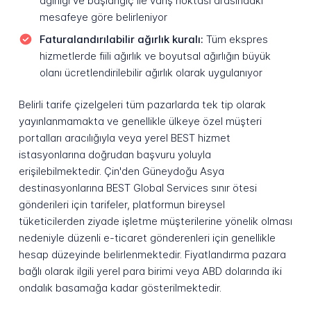
ağırlığı ve başlangıç ile varış noktası arasındaki
mesafeye göre belirleniyor
Faturalandırılabilir ağırlık kuralı:
Tüm ekspres
hizmetlerde fiili ağırlık ve boyutsal ağırlığın büyük
olanı ücretlendirilebilir ağırlık olarak uygulanıyor
Belirli tarife çizelgeleri tüm pazarlarda tek tip olarak
yayınlanmamakta ve genellikle ülkeye özel müşteri
portalları aracılığıyla veya yerel BEST hizmet
istasyonlarına doğrudan başvuru yoluyla
erişilebilmektedir. Çin'den Güneydoğu Asya
destinasyonlarına BEST Global Services sınır ötesi
gönderileri için tarifeler, platformun bireysel
tüketicilerden ziyade işletme müşterilerine yönelik olması
nedeniyle düzenli e-ticaret gönderenleri için genellikle
hesap düzeyinde belirlenmektedir. Fiyatlandırma pazara
bağlı olarak ilgili yerel para birimi veya ABD dolarında iki
ondalık basamağa kadar gösterilmektedir.