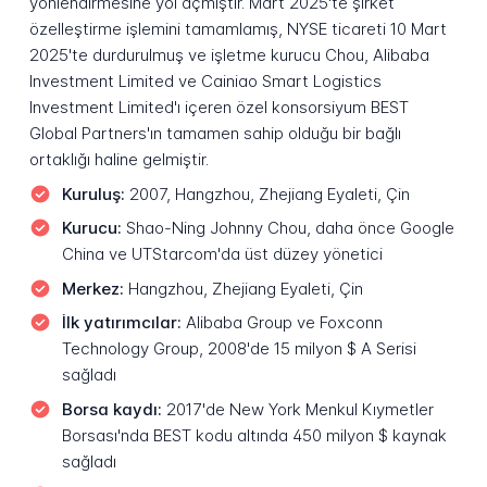
yönlendirmesine yol açmıştır. Mart 2025'te şirket
özelleştirme işlemini tamamlamış, NYSE ticareti 10 Mart
2025'te durdurulmuş ve işletme kurucu Chou, Alibaba
Investment Limited ve Cainiao Smart Logistics
Investment Limited'ı içeren özel konsorsiyum BEST
Global Partners'ın tamamen sahip olduğu bir bağlı
ortaklığı haline gelmiştir.
Kuruluş:
2007, Hangzhou, Zhejiang Eyaleti, Çin
Kurucu:
Shao-Ning Johnny Chou, daha önce Google
China ve UTStarcom'da üst düzey yönetici
Merkez:
Hangzhou, Zhejiang Eyaleti, Çin
İlk yatırımcılar:
Alibaba Group ve Foxconn
Technology Group, 2008'de 15 milyon $ A Serisi
sağladı
Borsa kaydı:
2017'de New York Menkul Kıymetler
Borsası'nda BEST kodu altında 450 milyon $ kaynak
sağladı