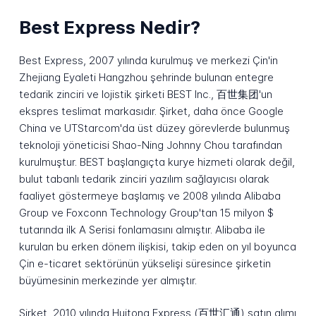
Best Express Nedir?
Best Express, 2007 yılında kurulmuş ve merkezi Çin'in
Zhejiang Eyaleti Hangzhou şehrinde bulunan entegre
tedarik zinciri ve lojistik şirketi BEST Inc., 百世集团'un
ekspres teslimat markasıdır. Şirket, daha önce Google
China ve UTStarcom'da üst düzey görevlerde bulunmuş
teknoloji yöneticisi Shao-Ning Johnny Chou tarafından
kurulmuştur. BEST başlangıçta kurye hizmeti olarak değil,
bulut tabanlı tedarik zinciri yazılım sağlayıcısı olarak
faaliyet göstermeye başlamış ve 2008 yılında Alibaba
Group ve Foxconn Technology Group'tan 15 milyon $
tutarında ilk A Serisi fonlamasını almıştır. Alibaba ile
kurulan bu erken dönem ilişkisi, takip eden on yıl boyunca
Çin e-ticaret sektörünün yükselişi süresince şirketin
büyümesinin merkezinde yer almıştır.
Şirket, 2010 yılında Huitong Express (百世汇通) satın alımı