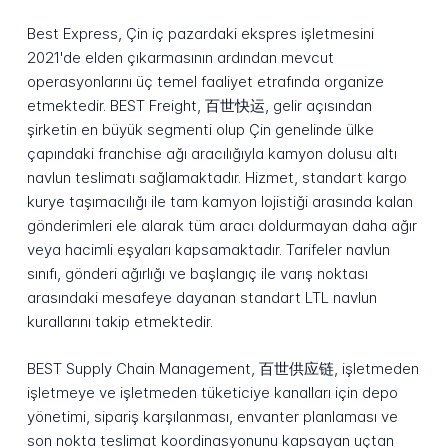
Best Express, Çin iç pazardaki ekspres işletmesini
2021'de elden çıkarmasının ardından mevcut
operasyonlarını üç temel faaliyet etrafında organize
etmektedir. BEST Freight, 百世快运, gelir açısından
şirketin en büyük segmenti olup Çin genelinde ülke
çapındaki franchise ağı aracılığıyla kamyon dolusu altı
navlun teslimatı sağlamaktadır. Hizmet, standart kargo
kurye taşımacılığı ile tam kamyon lojistiği arasında kalan
gönderimleri ele alarak tüm aracı doldurmayan daha ağır
veya hacimli eşyaları kapsamaktadır. Tarifeler navlun
sınıfı, gönderi ağırlığı ve başlangıç ile varış noktası
arasındaki mesafeye dayanan standart LTL navlun
kurallarını takip etmektedir.
BEST Supply Chain Management, 百世供应链, işletmeden
işletmeye ve işletmeden tüketiciye kanalları için depo
yönetimi, sipariş karşılanması, envanter planlaması ve
son nokta teslimat koordinasyonunu kapsayan uçtan