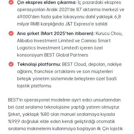
Çin ekspres elden çıkarma:
İç pazardaki ekspres
operasyonları Aralık 2021'de 87 aktarma merkezi ve
49.000'den fazla şube lokasyonu dahil yaklaşık 6,8
milyar RMB karşılığında J&T Express'e satıldı
Ana şirket (Mart 2025'ten itibaren):
Kurucu Chou,
Alibaba Investment Limited ve Cainiao Smart
Logistics Investment Limited'ı içeren özel
konsorsiyum BEST Global Partners
Teknoloji platformu:
BEST Cloud, depoları, nakliye
ağlarını, franchise ortaklarını ve son müşterileri
birleşik yönetim sisteminde birleştiren özel SaaS
lojistik platformu
BEST'in operasyonel modelinin ayırt edici unsurlarından
biri özel sıralama teknolojisine yaptığı yatırım olmuştur.
Şirket, yaklaşık %80 olan manuel sıralamaya kıyasla
%99,9 doğruluk elde eden kendi geliştirdiği otomatik
sıralama makinelerini kullanmaya başlayan ilk Çin lojistik