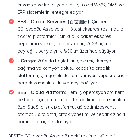
envanter ve kanal yönetimi için özel WMS, OMS ve
ERP sistemlerini entegre ediyor
BEST Global Services (百世国际):
Çin'den
Güneydoğu Asya'ya sınır ötesi ekspres teslimat, e-
ticaret platformları için küçük paket ekspres,
depolama ve karşılanması dahil, 2023 üçüncü
çeyreği itibarıyla yıllık %30'un üzerinde büyüyor
UCargo:
2016'da başlatılan çevrimiçi kamyon
çağırma ve kamyon dolusu kapasite aracılık
platformu, Çin genelinde tam kamyon kapasitesi için
gerçek zamanlı teklif vermeyi sağlıyor
BEST Cloud Platform:
Hem iç operasyonlara hem
de harici üçüncü taraf lojistik katılımcılarına sunulan
özel SaaS lojistik platformu, ağ optimizasyonu,
otomatik sıralama, ortak yönetimi ve tedarik zinciri
görünürlüğü için kullanılıyor
BEST'in Güneydoğu Asya ağındaki teslimat süreleri