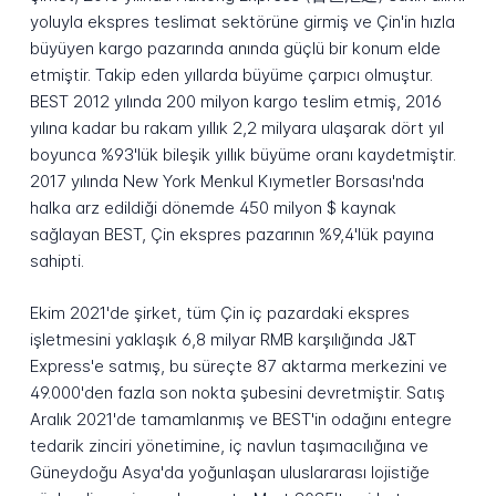
yoluyla ekspres teslimat sektörüne girmiş ve Çin'in hızla
büyüyen kargo pazarında anında güçlü bir konum elde
etmiştir. Takip eden yıllarda büyüme çarpıcı olmuştur.
BEST 2012 yılında 200 milyon kargo teslim etmiş, 2016
yılına kadar bu rakam yıllık 2,2 milyara ulaşarak dört yıl
boyunca %93'lük bileşik yıllık büyüme oranı kaydetmiştir.
2017 yılında New York Menkul Kıymetler Borsası'nda
halka arz edildiği dönemde 450 milyon $ kaynak
sağlayan BEST, Çin ekspres pazarının %9,4'lük payına
sahipti.
Ekim 2021'de şirket, tüm Çin iç pazardaki ekspres
işletmesini yaklaşık 6,8 milyar RMB karşılığında J&T
Express'e satmış, bu süreçte 87 aktarma merkezini ve
49.000'den fazla son nokta şubesini devretmiştir. Satış
Aralık 2021'de tamamlanmış ve BEST'in odağını entegre
tedarik zinciri yönetimine, iç navlun taşımacılığına ve
Güneydoğu Asya'da yoğunlaşan uluslararası lojistiğe