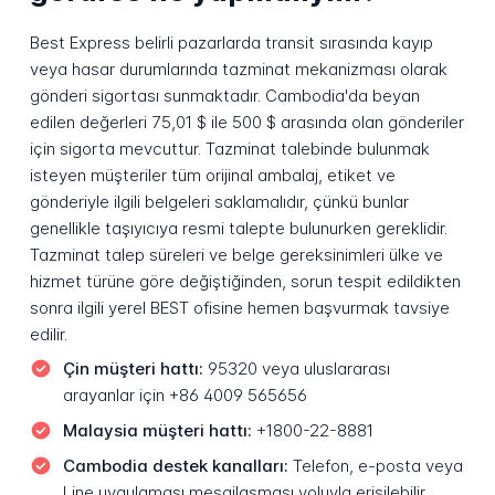
Best Express belirli pazarlarda transit sırasında kayıp
veya hasar durumlarında tazminat mekanizması olarak
gönderi sigortası sunmaktadır. Cambodia'da beyan
edilen değerleri 75,01 $ ile 500 $ arasında olan gönderiler
için sigorta mevcuttur. Tazminat talebinde bulunmak
isteyen müşteriler tüm orijinal ambalaj, etiket ve
gönderiyle ilgili belgeleri saklamalıdır, çünkü bunlar
genellikle taşıyıcıya resmi talepte bulunurken gereklidir.
Tazminat talep süreleri ve belge gereksinimleri ülke ve
hizmet türüne göre değiştiğinden, sorun tespit edildikten
sonra ilgili yerel BEST ofisine hemen başvurmak tavsiye
edilir.
Çin müşteri hattı:
95320 veya uluslararası
arayanlar için +86 4009 565656
Malaysia müşteri hattı:
+1800-22-8881
Cambodia destek kanalları:
Telefon, e-posta veya
Line uygulaması mesajlaşması yoluyla erişilebilir