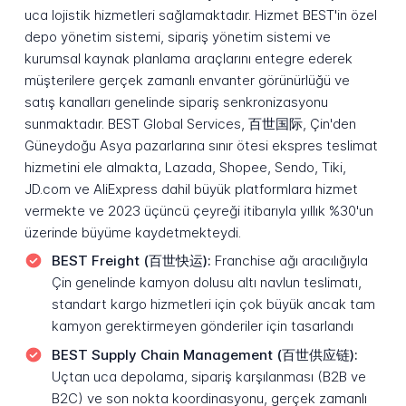
uca lojistik hizmetleri sağlamaktadır. Hizmet BEST'in özel
depo yönetim sistemi, sipariş yönetim sistemi ve
kurumsal kaynak planlama araçlarını entegre ederek
müşterilere gerçek zamanlı envanter görünürlüğü ve
satış kanalları genelinde sipariş senkronizasyonu
sunmaktadır. BEST Global Services, 百世国际, Çin'den
Güneydoğu Asya pazarlarına sınır ötesi ekspres teslimat
hizmetini ele almakta, Lazada, Shopee, Sendo, Tiki,
JD.com ve AliExpress dahil büyük platformlara hizmet
vermekte ve 2023 üçüncü çeyreği itibarıyla yıllık %30'un
üzerinde büyüme kaydetmekteydi.
BEST Freight (百世快运):
Franchise ağı aracılığıyla
Çin genelinde kamyon dolusu altı navlun teslimatı,
standart kargo hizmetleri için çok büyük ancak tam
kamyon gerektirmeyen gönderiler için tasarlandı
BEST Supply Chain Management (百世供应链):
Uçtan uca depolama, sipariş karşılanması (B2B ve
B2C) ve son nokta koordinasyonu, gerçek zamanlı