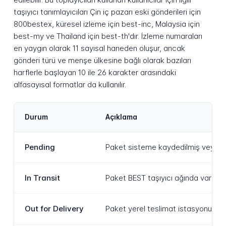
taşıyıcı tanımlayıcıları Çin iç pazarı eski gönderileri için
800bestex, küresel izleme için best-inc, Malaysia için
best-my ve Thailand için best-th'dır. İzleme numaraları
en yaygın olarak 11 sayısal haneden oluşur, ancak
gönderi türü ve menşe ülkesine bağlı olarak bazıları
harflerle başlayan 10 ile 26 karakter arasındaki
alfasayısal formatlar da kullanılır.
Durum
Açıklama
Pending
Paket sisteme kaydedilmiş veya kar
In Transit
Paket BEST taşıyıcı ağında varış n
Out for Delivery
Paket yerel teslimat istasyonuna u