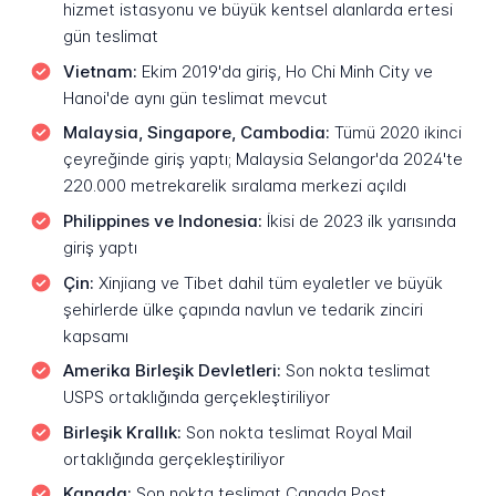
hizmet istasyonu ve büyük kentsel alanlarda ertesi
gün teslimat
Vietnam:
Ekim 2019'da giriş, Ho Chi Minh City ve
Hanoi'de aynı gün teslimat mevcut
Malaysia, Singapore, Cambodia:
Tümü 2020 ikinci
çeyreğinde giriş yaptı; Malaysia Selangor'da 2024'te
220.000 metrekarelik sıralama merkezi açıldı
Philippines ve Indonesia:
İkisi de 2023 ilk yarısında
giriş yaptı
Çin:
Xinjiang ve Tibet dahil tüm eyaletler ve büyük
şehirlerde ülke çapında navlun ve tedarik zinciri
kapsamı
Amerika Birleşik Devletleri:
Son nokta teslimat
USPS ortaklığında gerçekleştiriliyor
Birleşik Krallık:
Son nokta teslimat Royal Mail
ortaklığında gerçekleştiriliyor
Kanada:
Son nokta teslimat Canada Post