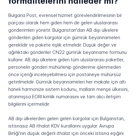
formalitelerini halleder mi?
Bulgaria Post, evrensel hizmet görevlendirilmesinin bir
parçası olarak hem giden hem de gelen uluslararası
gönderimleri yönetir. Bulgaristan'dan AB dışı ülkelere
gönderilen giden kargolar için gümrük beyannameleri
gereklidir ve pakete eşlik etmelidir. Düşük değer ve
ağırlıktaki gönderiler CN22 gümrük beyanname formunu
kullanır. AB dışı ülkelere giden tüm uluslararası paketler,
personelin gönderi mühürlenip gönderime işlenmeden
önce içeriği inceleyebilmesi için postaneye mühürsüz
getirilmelidir. Gümrük beyannameleri her makale için altı
haneli harmonize sistem kodunu, malların menşe ülkesini,
atanmışsa EORI kimlik numarasını ve tam alıcı iletişim
bilgilerini içermelidir.
AB dışı ülkelerden gelen gelen kargolar için Bulgaristan,
istisnasız AB ithalat KDV kurallarını uygular. Avrupa
Birliği'nin düşük değerli ithalat için önceki istisna eşiğini