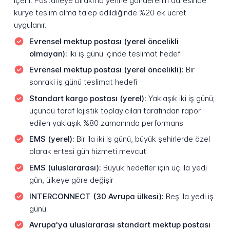
içerir. Postaneye bırakma yerine gönderenin adresinde
kurye teslim alma talep edildiğinde %20 ek ücret
uygulanır.
Evrensel mektup postası (yerel öncelikli
olmayan):
İki iş günü içinde teslimat hedefi
Evrensel mektup postası (yerel öncelikli):
Bir
sonraki iş günü teslimat hedefi
Standart kargo postası (yerel):
Yaklaşık iki iş günü;
üçüncü taraf lojistik toplayıcıları tarafından rapor
edilen yaklaşık %80 zamanında performans
EMS (yerel):
Bir ila iki iş günü, büyük şehirlerde özel
olarak ertesi gün hizmeti mevcut
EMS (uluslararası):
Büyük hedefler için üç ila yedi
gün, ülkeye göre değişir
INTERCONNECT (30 Avrupa ülkesi):
Beş ila yedi iş
günü
Avrupa'ya uluslararası standart mektup postası