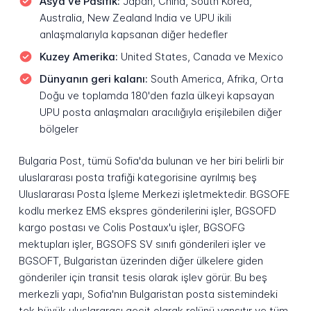
Asya ve Pasifik:
Japan, China, South Korea,
Australia, New Zealand India ve UPU ikili
anlaşmalarıyla kapsanan diğer hedefler
Kuzey Amerika:
United States, Canada ve Mexico
Dünyanın geri kalanı:
South America, Afrika, Orta
Doğu ve toplamda 180'den fazla ülkeyi kapsayan
UPU posta anlaşmaları aracılığıyla erişilebilen diğer
bölgeler
Bulgaria Post, tümü Sofia'da bulunan ve her biri belirli bir
uluslararası posta trafiği kategorisine ayrılmış beş
Uluslararası Posta İşleme Merkezi işletmektedir. BGSOFE
kodlu merkez EMS ekspres gönderilerini işler, BGSOFD
kargo postası ve Colis Postaux'u işler, BGSOFG
mektupları işler, BGSOFS SV sınıfı gönderileri işler ve
BGSOFT, Bulgaristan üzerinden diğer ülkelere giden
gönderiler için transit tesis olarak işlev görür. Bu beş
merkezli yapı, Sofia'nın Bulgaristan posta sistemindeki
tek büyük uluslararası geçit olarak rolünü yansıtır ve tüm