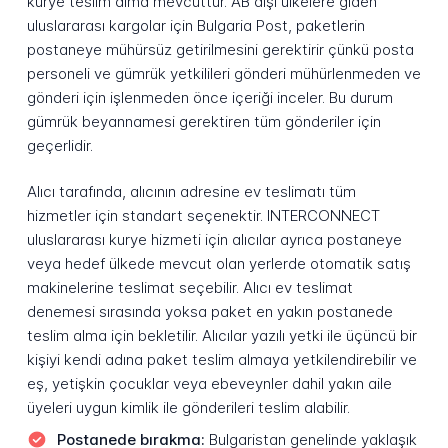
kurye teslim alma mevcuttur. AB dışı ülkelere giden
uluslararası kargolar için Bulgaria Post, paketlerin
postaneye mühürsüz getirilmesini gerektirir çünkü posta
personeli ve gümrük yetkilileri gönderi mühürlenmeden ve
gönderi için işlenmeden önce içeriği inceler. Bu durum
gümrük beyannamesi gerektiren tüm gönderiler için
geçerlidir.
Alıcı tarafında, alıcının adresine ev teslimatı tüm
hizmetler için standart seçenektir. INTERCONNECT
uluslararası kurye hizmeti için alıcılar ayrıca postaneye
veya hedef ülkede mevcut olan yerlerde otomatik satış
makinelerine teslimat seçebilir. Alıcı ev teslimat
denemesi sırasında yoksa paket en yakın postanede
teslim alma için bekletilir. Alıcılar yazılı yetki ile üçüncü bir
kişiyi kendi adına paket teslim almaya yetkilendirebilir ve
eş, yetişkin çocuklar veya ebeveynler dahil yakın aile
üyeleri uygun kimlik ile gönderileri teslim alabilir.
Postanede bırakma:
Bulgaristan genelinde yaklaşık