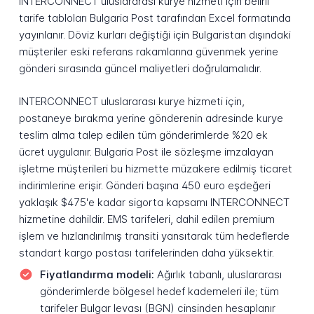
INTERCONNECT uluslararası kurye hizmeti için belirli
tarife tabloları Bulgaria Post tarafından Excel formatında
yayınlanır. Döviz kurları değiştiği için Bulgaristan dışındaki
müşteriler eski referans rakamlarına güvenmek yerine
gönderi sırasında güncel maliyetleri doğrulamalıdır.
INTERCONNECT uluslararası kurye hizmeti için,
postaneye bırakma yerine gönderenin adresinde kurye
teslim alma talep edilen tüm gönderimlerde %20 ek
ücret uygulanır. Bulgaria Post ile sözleşme imzalayan
işletme müşterileri bu hizmette müzakere edilmiş ticaret
indirimlerine erişir. Gönderi başına 450 euro eşdeğeri
yaklaşık $475'e kadar sigorta kapsamı INTERCONNECT
hizmetine dahildir. EMS tarifeleri, dahil edilen premium
işlem ve hızlandırılmış transiti yansıtarak tüm hedeflerde
standart kargo postası tarifelerinden daha yüksektir.
Fiyatlandırma modeli:
Ağırlık tabanlı, uluslararası
gönderimlerde bölgesel hedef kademeleri ile; tüm
tarifeler Bulgar levası (BGN) cinsinden hesaplanır