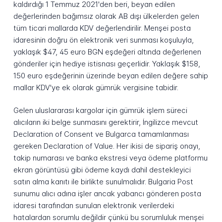
kaldırdığı 1 Temmuz 2021'den beri, beyan edilen
değerlerinden bağımsız olarak AB dışı ülkelerden gelen
tüm ticari mallarda KDV değerlendirilir. Menşei posta
idaresinin doğru ön elektronik veri sunması koşuluyla,
yaklaşık $47, 45 euro BGN eşdeğeri altında değerlenen
gönderiler için hediye istisnası geçerlidir. Yaklaşık $158,
150 euro eşdeğerinin üzerinde beyan edilen değere sahip
mallar KDV'ye ek olarak gümrük vergisine tabidir.
Gelen uluslararası kargolar için gümrük işlem süreci
alıcıların iki belge sunmasını gerektirir, İngilizce mevcut
Declaration of Consent ve Bulgarca tamamlanması
gereken Declaration of Value. Her ikisi de sipariş onayı,
takip numarası ve banka ekstresi veya ödeme platformu
ekran görüntüsü gibi ödeme kaydı dahil destekleyici
satın alma kanıtı ile birlikte sunulmalıdır. Bulgaria Post
sunumu alıcı adına işler ancak yabancı gönderen posta
idaresi tarafından sunulan elektronik verilerdeki
hatalardan sorumlu değildir çünkü bu sorumluluk menşei