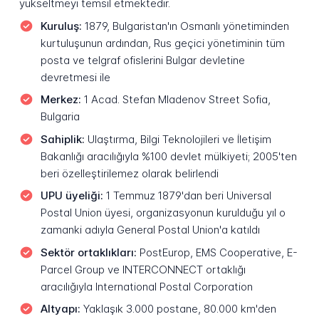
yükseltmeyi temsil etmektedir.
Kuruluş:
1879, Bulgaristan'ın Osmanlı yönetiminden
kurtuluşunun ardından, Rus geçici yönetiminin tüm
posta ve telgraf ofislerini Bulgar devletine
devretmesi ile
Merkez:
1 Acad. Stefan Mladenov Street Sofia,
Bulgaria
Sahiplik:
Ulaştırma, Bilgi Teknolojileri ve İletişim
Bakanlığı aracılığıyla %100 devlet mülkiyeti; 2005'ten
beri özelleştirilemez olarak belirlendi
UPU üyeliği:
1 Temmuz 1879'dan beri Universal
Postal Union üyesi, organizasyonun kurulduğu yıl o
zamanki adıyla General Postal Union'a katıldı
Sektör ortaklıkları:
PostEurop, EMS Cooperative, E-
Parcel Group ve INTERCONNECT ortaklığı
aracılığıyla International Postal Corporation
Altyapı:
Yaklaşık 3.000 postane, 80.000 km'den