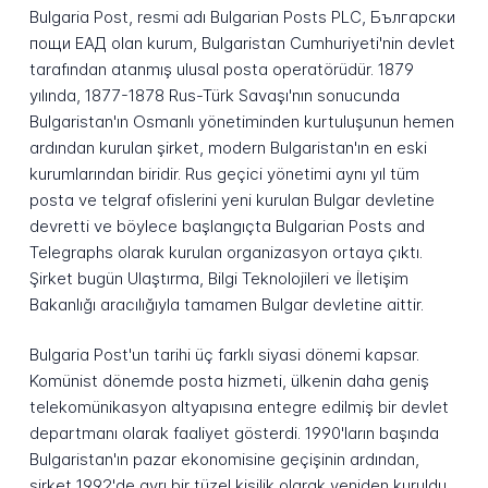
Bulgaria Post, resmi adı Bulgarian Posts PLC, Български
пощи ЕАД olan kurum, Bulgaristan Cumhuriyeti'nin devlet
tarafından atanmış ulusal posta operatörüdür. 1879
yılında, 1877-1878 Rus-Türk Savaşı'nın sonucunda
Bulgaristan'ın Osmanlı yönetiminden kurtuluşunun hemen
ardından kurulan şirket, modern Bulgaristan'ın en eski
kurumlarından biridir. Rus geçici yönetimi aynı yıl tüm
posta ve telgraf ofislerini yeni kurulan Bulgar devletine
devretti ve böylece başlangıçta Bulgarian Posts and
Telegraphs olarak kurulan organizasyon ortaya çıktı.
Şirket bugün Ulaştırma, Bilgi Teknolojileri ve İletişim
Bakanlığı aracılığıyla tamamen Bulgar devletine aittir.
Bulgaria Post'un tarihi üç farklı siyasi dönemi kapsar.
Komünist dönemde posta hizmeti, ülkenin daha geniş
telekomünikasyon altyapısına entegre edilmiş bir devlet
departmanı olarak faaliyet gösterdi. 1990'ların başında
Bulgaristan'ın pazar ekonomisine geçişinin ardından,
şirket 1992'de ayrı bir tüzel kişilik olarak yeniden kuruldu