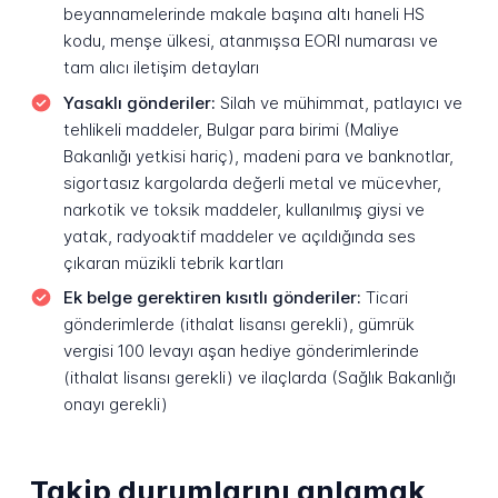
beyannamelerinde makale başına altı haneli HS
kodu, menşe ülkesi, atanmışsa EORI numarası ve
tam alıcı iletişim detayları
Yasaklı gönderiler:
Silah ve mühimmat, patlayıcı ve
tehlikeli maddeler, Bulgar para birimi (Maliye
Bakanlığı yetkisi hariç), madeni para ve banknotlar,
sigortasız kargolarda değerli metal ve mücevher,
narkotik ve toksik maddeler, kullanılmış giysi ve
yatak, radyoaktif maddeler ve açıldığında ses
çıkaran müzikli tebrik kartları
Ek belge gerektiren kısıtlı gönderiler:
Ticari
gönderimlerde (ithalat lisansı gerekli), gümrük
vergisi 100 levayı aşan hediye gönderimlerinde
(ithalat lisansı gerekli) ve ilaçlarda (Sağlık Bakanlığı
onayı gerekli)
Takip durumlarını anlamak