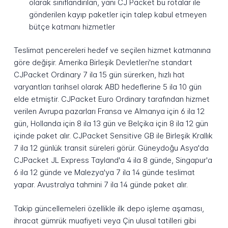
olarak sınıflandırılan, yani CJ Packet bu rotalar ile
gönderilen kayıp paketler için talep kabul etmeyen
bütçe katmanı hizmetler
Teslimat pencereleri hedef ve seçilen hizmet katmanına
göre değişir. Amerika Birleşik Devletleri'ne standart
CJPacket Ordinary 7 ila 15 gün sürerken, hızlı hat
varyantları tarihsel olarak ABD hedeflerine 5 ila 10 gün
elde etmiştir. CJPacket Euro Ordinary tarafından hizmet
verilen Avrupa pazarları Fransa ve Almanya için 6 ila 12
gün, Hollanda için 8 ila 13 gün ve Belçika için 8 ila 12 gün
içinde paket alır. CJPacket Sensitive GB ile Birleşik Krallık
7 ila 12 günlük transit süreleri görür. Güneydoğu Asya'da
CJPacket JL Express Tayland'a 4 ila 8 günde, Singapur'a
6 ila 12 günde ve Malezya'ya 7 ila 14 günde teslimat
yapar. Avustralya tahmini 7 ila 14 günde paket alır.
Takip güncellemeleri özellikle ilk depo işleme aşaması,
ihracat gümrük muafiyeti veya Çin ulusal tatilleri gibi