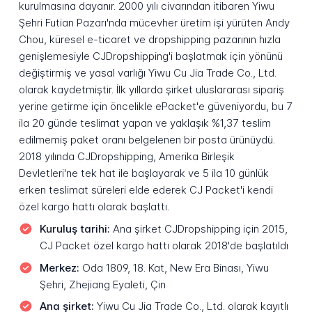
kurulmasına dayanır. 2000 yılı civarından itibaren Yiwu
Şehri Futian Pazarı'nda mücevher üretim işi yürüten Andy
Chou, küresel e-ticaret ve dropshipping pazarının hızla
genişlemesiyle CJDropshipping'i başlatmak için yönünü
değiştirmiş ve yasal varlığı Yiwu Cu Jia Trade Co., Ltd.
olarak kaydetmiştir. İlk yıllarda şirket uluslararası sipariş
yerine getirme için öncelikle ePacket'e güveniyordu, bu 7
ila 20 günde teslimat yapan ve yaklaşık %1,37 teslim
edilmemiş paket oranı belgelenen bir posta ürünüydü.
2018 yılında CJDropshipping, Amerika Birleşik
Devletleri'ne tek hat ile başlayarak ve 5 ila 10 günlük
erken teslimat süreleri elde ederek CJ Packet'i kendi
özel kargo hattı olarak başlattı.
Kuruluş tarihi:
Ana şirket CJDropshipping için 2015,
CJ Packet özel kargo hattı olarak 2018'de başlatıldı
Merkez:
Oda 1809, 18. Kat, New Era Binası, Yiwu
Şehri, Zhejiang Eyaleti, Çin
Ana şirket:
Yiwu Cu Jia Trade Co., Ltd. olarak kayıtlı