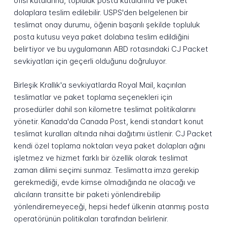
ofisi kutularına, topluluk posta kutularına ve paket
dolaplara teslim edilebilir. USPS'den belgelenen bir
teslimat onay durumu, öğenin başarılı şekilde topluluk
posta kutusu veya paket dolabına teslim edildiğini
belirtiyor ve bu uygulamanın ABD rotasındaki CJ Packet
sevkiyatları için geçerli olduğunu doğruluyor.
Birleşik Krallık'a sevkiyatlarda Royal Mail, kaçırılan
teslimatlar ve paket toplama seçenekleri için
prosedürler dahil son kilometre teslimat politikalarını
yönetir. Kanada'da Canada Post, kendi standart konut
teslimat kuralları altında nihai dağıtımı üstlenir. CJ Packet
kendi özel toplama noktaları veya paket dolapları ağını
işletmez ve hizmet farklı bir özellik olarak teslimat
zaman dilimi seçimi sunmaz. Teslimatta imza gerekip
gerekmediği, evde kimse olmadığında ne olacağı ve
alıcıların transitte bir paketi yönlendirebilip
yönlendiremeyeceği, hepsi hedef ülkenin atanmış posta
operatörünün politikaları tarafından belirlenir.