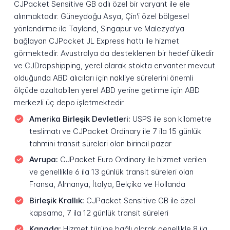
CJPacket Sensitive GB adlı özel bir varyant ile ele
alınmaktadır. Güneydoğu Asya, Çin'i özel bölgesel
yönlendirme ile Tayland, Singapur ve Malezya'ya
bağlayan CJPacket JL Express hattı ile hizmet
görmektedir. Avustralya da desteklenen bir hedef ülkedir
ve CJDropshipping, yerel olarak stokta envanter mevcut
olduğunda ABD alıcıları için nakliye sürelerini önemli
ölçüde azaltabilen yerel ABD yerine getirme için ABD
merkezli üç depo işletmektedir.
Amerika Birleşik Devletleri:
USPS ile son kilometre
teslimatı ve CJPacket Ordinary ile 7 ila 15 günlük
tahmini transit süreleri olan birincil pazar
Avrupa:
CJPacket Euro Ordinary ile hizmet verilen
ve genellikle 6 ila 13 günlük transit süreleri olan
Fransa, Almanya, İtalya, Belçika ve Hollanda
Birleşik Krallık:
CJPacket Sensitive GB ile özel
kapsama, 7 ila 12 günlük transit süreleri
Kanada:
Hizmet türüne bağlı olarak genellikle 8 ila