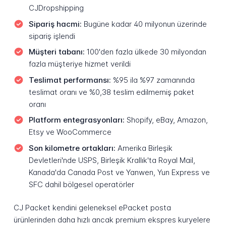
CJDropshipping
Sipariş hacmi:
Bugüne kadar 40 milyonun üzerinde
sipariş işlendi
Müşteri tabanı:
100'den fazla ülkede 30 milyondan
fazla müşteriye hizmet verildi
Teslimat performansı:
%95 ila %97 zamanında
teslimat oranı ve %0,38 teslim edilmemiş paket
oranı
Platform entegrasyonları:
Shopify, eBay, Amazon,
Etsy ve WooCommerce
Son kilometre ortakları:
Amerika Birleşik
Devletleri'nde USPS, Birleşik Krallık'ta Royal Mail,
Kanada'da Canada Post ve Yanwen, Yun Express ve
SFC dahil bölgesel operatörler
CJ Packet kendini geleneksel ePacket posta
ürünlerinden daha hızlı ancak premium ekspres kuryelere