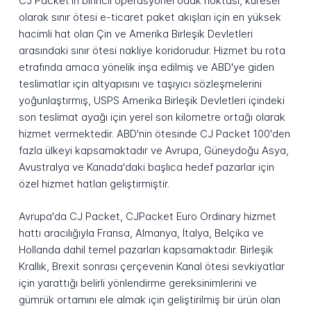
CJ Packet'in birincil operasyonel odak noktası, küresel
olarak sınır ötesi e-ticaret paket akışları için en yüksek
hacimli hat olan Çin ve Amerika Birleşik Devletleri
arasındaki sınır ötesi nakliye koridorudur. Hizmet bu rota
etrafında amaca yönelik inşa edilmiş ve ABD'ye giden
teslimatlar için altyapısını ve taşıyıcı sözleşmelerini
yoğunlaştırmış, USPS Amerika Birleşik Devletleri içindeki
son teslimat ayağı için yerel son kilometre ortağı olarak
hizmet vermektedir. ABD'nin ötesinde CJ Packet 100'den
fazla ülkeyi kapsamaktadır ve Avrupa, Güneydoğu Asya,
Avustralya ve Kanada'daki başlıca hedef pazarlar için
özel hizmet hatları geliştirmiştir.
Avrupa'da CJ Packet, CJPacket Euro Ordinary hizmet
hattı aracılığıyla Fransa, Almanya, İtalya, Belçika ve
Hollanda dahil temel pazarları kapsamaktadır. Birleşik
Krallık, Brexit sonrası çerçevenin Kanal ötesi sevkiyatlar
için yarattığı belirli yönlendirme gereksinimlerini ve
gümrük ortamını ele almak için geliştirilmiş bir ürün olan