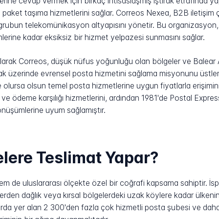
rine cevap vermek için birkaç ihtisaslaşmış iştirak etrafında yapı
e paket taşıma hizmetlerini sağlar. Correos Nexea, B2B iletişim ç
grubun telekomünikasyon altyapısını yönetir. Bu organizasyon
ümlerine kadar eksiksiz bir hizmet yelpazesi sunmasını sağlar.
larak Correos, düşük nüfus yoğunluğu olan bölgeler ve Balear A
prak üzerinde evrensel posta hizmetini sağlama misyonunu üstle
lursa olsun temel posta hizmetlerine uygun fiyatlarla erişimini
 ve ödeme karşılığı hizmetlerini, ardından 1981'de Postal Expre
nüşümlerine uyum sağlamıştır.
lere Teslimat Yapar?
em de uluslararası ölçekte özel bir coğrafi kapsama sahiptir. İs
erden dağlık veya kırsal bölgelerdeki uzak köylere kadar ülkenin
rda yer alan 2 300'den fazla çok hizmetli posta şubesi ve dah