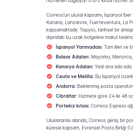
hizmetleri sağlayan 6 670 kırsal hizmet b
Correos'un ulusal kapsamı, İspanyol İber
Kanaria, Lanzarote, Fuerteventura, La Pa
kapsamaktadır. Taşıyıcı, tarihsel bir anl
dışındaki bu uzak bölgelere makul teslimat 
İspanyol Yarımadası:
Tüm illeri ve 
Balear Adaları:
Mayorka, Menorca, İ
Kanarya Adaları:
Yedi ana ada ada k
Ceuta ve Melilla:
Bu İspanyol özerk 
Andorra:
Belirlenmiş posta operatör
Cibraltar:
Hizmete göre 24 ile 48 sa
Portekiz kıtası:
Correos Express ağı
Uluslararası alanda, Correos geniş bir p
küresel kapsam, Evrensel Posta Birliği (UP