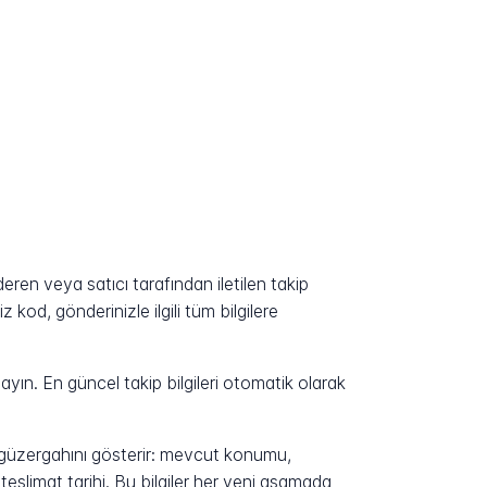
en veya satıcı tarafından iletilen takip
kod, gönderinizle ilgili tüm bilgilere
yın. En güncel takip bilgileri otomatik olarak
n güzergahını gösterir: mevcut konumu,
eslimat tarihi. Bu bilgiler her yeni aşamada