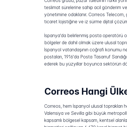
Correos grubu, pazar talebinin farklı yönle
teslimat sürelerine sahip acil gönderim v
yönetimine odaklanır. Correos Telecom, 
ticaret lojistiğine ve iz sürme dijital çöz
İspanya'da belirlenmiş posta operatörü o
bölgeler de dahil olmak üzere ulusal to
İspanyol vatandaşının coğrafi konumu ne o
postaları, 1916'da Posta Tasarruf Sandığı
ederek bu yüzyıllar boyunca sektörün dö
Correos Hangi Ülke
Correos, hem İspanyol ulusal toprakları h
Valensiya ve Sevilla gibi büyük metropoll
kapsamlı bölgesel kapsam, kentsel alanla