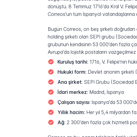
dönüştü. 8 Temmuz 1716'da Kral V. Feli
Correos'un tüm İspanyol vatandaşlarına a
Bugün Correos, on beş şirketi doğrudan ç
holding şirketi olan SEPI grubu (Sociedad 
grubunun kendisinin 53 000'den fazla çal
Avrupa'da lojistik postaların vazgeçilmez 
Kuruluş tarihi:
1716, V. Felipe'nin hü
Hukuki form:
Devlet anonim şirketi
Ana şirket:
SEPI Grubu (Sociedad Est
İdari merkez:
Madrid, İspanya
Çalışan sayısı:
İspanya'da 53 000'de
Yıllık hacim:
Her yıl 5,4 milyardan f
Ağ:
2 300'den fazla çok hizmetli pos