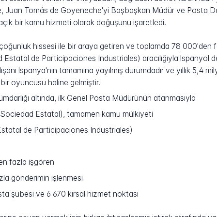
pe, Juan Tomás de Goyeneche'yi Başbaşkan Müdür ve Posta Dai
çık bir kamu hizmeti olarak doğuşunu işaretledi.
oğunluk hissesi ile bir araya getiren ve toplamda 78 000'den fa
Estatal de Participaciones Industriales) aracılığıyla İspanyol d
ışanı İspanya'nın tamamına yayılmış durumdadır ve yıllık 5,4 mi
bir oyuncusu haline gelmiştir.
kümdarlığı altında, ilk Genel Posta Müdürünün atanmasıyla
 (Sociedad Estatal), tamamen kamu mülkiyeti
atal de Participaciones Industriales)
n fazla işgören
azla gönderimin işlenmesi
ta şubesi ve 6 670 kırsal hizmet noktası