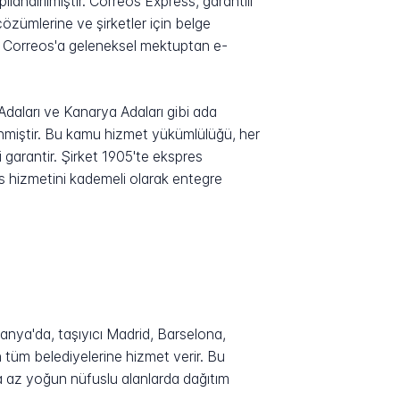
landırılmıştır. Correos Express, garantili
özümlerine ve şirketler için belge
, Correos'a geleneksel mektuptan e-
daları ve Kanarya Adaları gibi ada
nmiştir. Bu kamu hizmet yükümlülüğü, her
 garantir. Şirket 1905'te ekspres
ss hizmetini kademeli olarak entegre
panya'da, taşıyıcı Madrid, Barselona,
 tüm belediyelerine hizmet verir. Bu
a az yoğun nüfuslu alanlarda dağıtım