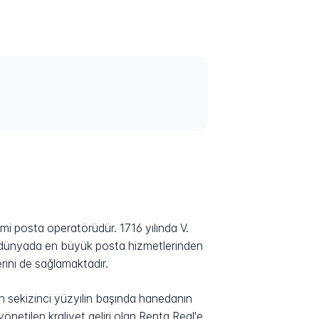
mi posta operatörüdür. 1716 yılında V.
ve dünyada en büyük posta hizmetlerinden
erini de sağlamaktadır.
n sekizinci yüzyılın başında hanedanın
önetilen kraliyet geliri olan Renta Real'e