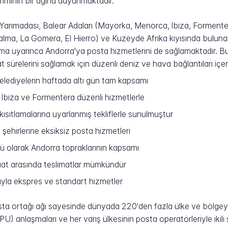
iriminin bir ağına dayanmaktadır.
 Yarımadası, Balear Adaları (Mayorka, Menorca, İbiza, Formente
lma, La Gomera, El Hierro) ve Kuzeyde Afrika kıyısında bulunan 
aşma uyarınca Andorra'ya posta hizmetlerini de sağlamaktadır. B
sürelerini sağlamak için düzenli deniz ve hava bağlantıları içeren 
belediyelerin haftada altı gün tam kapsamı
biza ve Formentera düzenli hizmetlerle
ısıtlamalarına uyarlanmış tekliflerle sunulmuştur
şehirlerine eksiksiz posta hizmetleri
ü olarak Andorra topraklarının kapsamı
at arasında teslimatlar mümkündür
yla ekspres ve standart hizmetler
osta ortağı ağı sayesinde dünyada 220'den fazla ülke ve bölge
U) anlaşmaları ve her varış ülkesinin posta operatörleriyle ikili