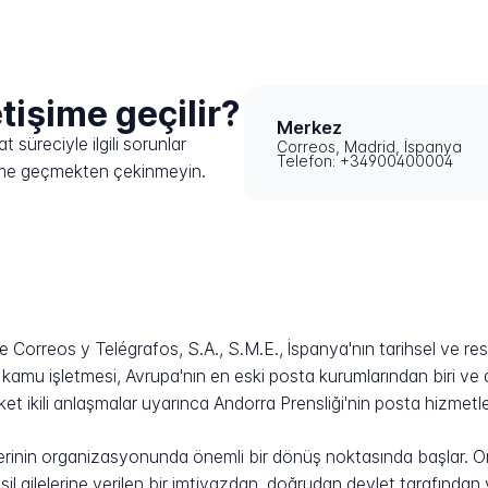
etişime geçilir?
Merkez
 süreciyle ilgili sorunlar
Correos, Madrid, İspanya
Telefon: +34900400004
işime geçmekten çekinmeyin.
 Correos y Telégrafos, S.A., S.M.E., İspanya'nın tarihsel ve res
bu kamu işletmesi, Avrupa'nın en eski posta kurumlarından biri 
rket ikili anlaşmalar uyarınca Andorra Prensliği'nin posta hizmetl
lerinin organizasyonunda önemli bir dönüş noktasında başlar. O
 ailelerine verilen bir imtiyazdan, doğrudan devlet tarafından y