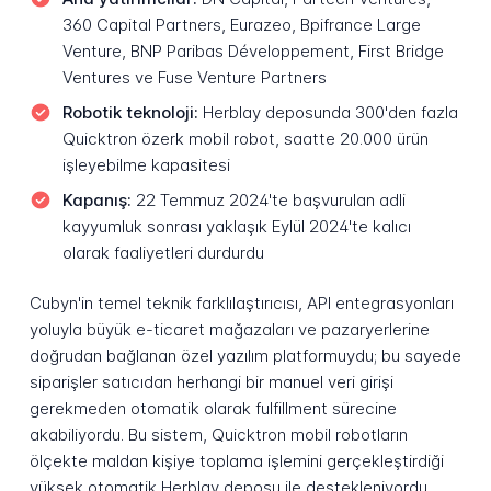
360 Capital Partners, Eurazeo, Bpifrance Large
Venture, BNP Paribas Développement, First Bridge
Ventures ve Fuse Venture Partners
Robotik teknoloji:
Herblay deposunda 300'den fazla
Quicktron özerk mobil robot, saatte 20.000 ürün
işleyebilme kapasitesi
Kapanış:
22 Temmuz 2024'te başvurulan adli
kayyumluk sonrası yaklaşık Eylül 2024'te kalıcı
olarak faaliyetleri durdurdu
Cubyn'in temel teknik farklılaştırıcısı, API entegrasyonları
yoluyla büyük e-ticaret mağazaları ve pazaryerlerine
doğrudan bağlanan özel yazılım platformuydu; bu sayede
siparişler satıcıdan herhangi bir manuel veri girişi
gerekmeden otomatik olarak fulfillment sürecine
akabiliyordu. Bu sistem, Quicktron mobil robotların
ölçekte maldan kişiye toplama işlemini gerçekleştirdiği
yüksek otomatik Herblay deposu ile destekleniyordu.