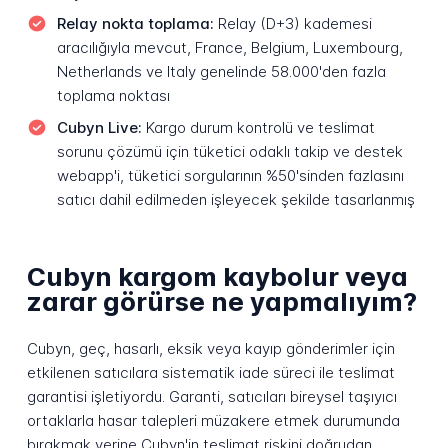
Relay nokta toplama:
Relay (D+3) kademesi
aracılığıyla mevcut, France, Belgium, Luxembourg,
Netherlands ve Italy genelinde 58.000'den fazla
toplama noktası
Cubyn Live:
Kargo durum kontrolü ve teslimat
sorunu çözümü için tüketici odaklı takip ve destek
webapp'i, tüketici sorgularının %50'sinden fazlasını
satıcı dahil edilmeden işleyecek şekilde tasarlanmış
Cubyn kargom kaybolur veya
zarar görürse ne yapmalıyım?
Cubyn, geç, hasarlı, eksik veya kayıp gönderimler için
etkilenen satıcılara sistematik iade süreci ile teslimat
garantisi işletiyordu. Garanti, satıcıları bireysel taşıyıcı
ortaklarla hasar talepleri müzakere etmek durumunda
bırakmak yerine Cubyn'in teslimat riskini doğrudan