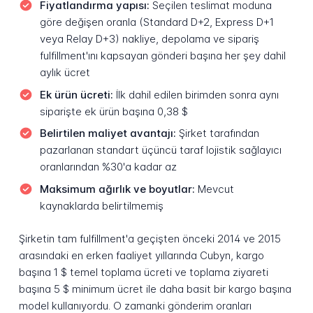
Fiyatlandırma yapısı:
Seçilen teslimat moduna
göre değişen oranla (Standard D+2, Express D+1
veya Relay D+3) nakliye, depolama ve sipariş
fulfillment'ını kapsayan gönderi başına her şey dahil
aylık ücret
Ek ürün ücreti:
İlk dahil edilen birimden sonra aynı
siparişte ek ürün başına 0,38 $
Belirtilen maliyet avantajı:
Şirket tarafından
pazarlanan standart üçüncü taraf lojistik sağlayıcı
oranlarından %30'a kadar az
Maksimum ağırlık ve boyutlar:
Mevcut
kaynaklarda belirtilmemiş
Şirketin tam fulfillment'a geçişten önceki 2014 ve 2015
arasındaki en erken faaliyet yıllarında Cubyn, kargo
başına 1 $ temel toplama ücreti ve toplama ziyareti
başına 5 $ minimum ücret ile daha basit bir kargo başına
model kullanıyordu. O zamanki gönderim oranları