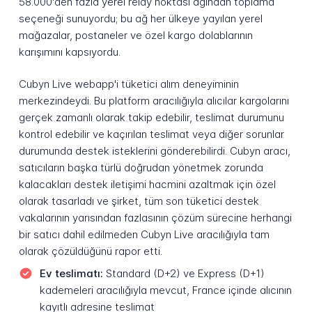
58.000'den fazla yerel relay noktası ağından toplama
seçeneği sunuyordu; bu ağ her ülkeye yayılan yerel
mağazalar, postaneler ve özel kargo dolablarının
karışımını kapsıyordu.
Cubyn Live webapp'i tüketici alım deneyiminin
merkezindeydi. Bu platform aracılığıyla alıcılar kargolarını
gerçek zamanlı olarak takip edebilir, teslimat durumunu
kontrol edebilir ve kaçırılan teslimat veya diğer sorunlar
durumunda destek isteklerini gönderebilirdi. Cubyn aracı,
satıcıların başka türlü doğrudan yönetmek zorunda
kalacakları destek iletişimi hacmini azaltmak için özel
olarak tasarladı ve şirket, tüm son tüketici destek
vakalarının yarısından fazlasının çözüm sürecine herhangi
bir satıcı dahil edilmeden Cubyn Live aracılığıyla tam
olarak çözüldüğünü rapor etti.
Ev teslimatı:
Standard (D+2) ve Express (D+1)
kademeleri aracılığıyla mevcut, France içinde alıcının
kayıtlı adresine teslimat