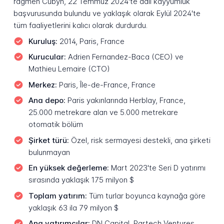
rağmen Cubyn, 22 Temmuz 2024'te adli kayyumluk
başvurusunda bulundu ve yaklaşık olarak Eylül 2024'te
tüm faaliyetlerini kalıcı olarak durdurdu.
Kuruluş:
2014, Paris, France
Kurucular:
Adrien Fernandez-Baca (CEO) ve
Mathieu Lemaire (CTO)
Merkez:
Paris, Île-de-France, France
Ana depo:
Paris yakınlarında Herblay, France,
25.000 metrekare alan ve 5.000 metrekare
otomatik bölüm
Şirket türü:
Özel, risk sermayesi destekli, ana şirketi
bulunmayan
En yüksek değerleme:
Mart 2023'te Seri D yatırımı
sırasında yaklaşık 175 milyon $
Toplam yatırım:
Tüm turlar boyunca kaynağa göre
yaklaşık 63 ila 79 milyon $
Ana yatırımcılar:
DN Capital, Partech Ventures,