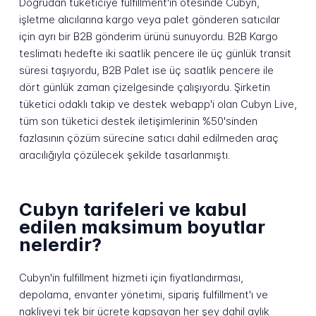
Doğrudan tüketiciye fulfillment'ın ötesinde Cubyn,
işletme alıcılarına kargo veya palet gönderen satıcılar
için ayrı bir B2B gönderim ürünü sunuyordu. B2B Kargo
teslimatı hedefte iki saatlik pencere ile üç günlük transit
süresi taşıyordu, B2B Palet ise üç saatlik pencere ile
dört günlük zaman çizelgesinde çalışıyordu. Şirketin
tüketici odaklı takip ve destek webapp'i olan Cubyn Live,
tüm son tüketici destek iletişimlerinin %50'sinden
fazlasının çözüm sürecine satıcı dahil edilmeden araç
aracılığıyla çözülecek şekilde tasarlanmıştı.
Cubyn tarifeleri ve kabul
edilen maksimum boyutlar
nelerdir?
Cubyn'in fulfillment hizmeti için fiyatlandırması,
depolama, envanter yönetimi, sipariş fulfillment'ı ve
nakliyeyi tek bir ücrete kapsayan her şey dahil aylık