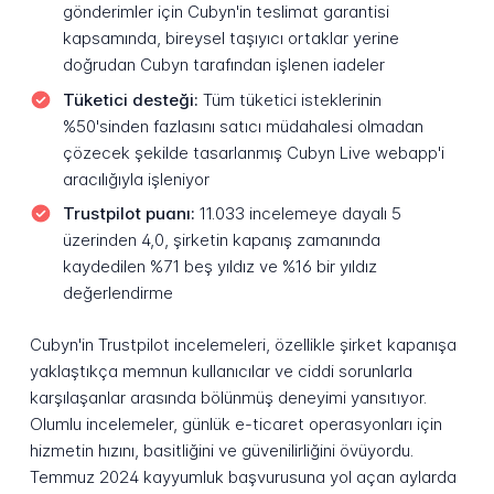
gönderimler için Cubyn'in teslimat garantisi
kapsamında, bireysel taşıyıcı ortaklar yerine
doğrudan Cubyn tarafından işlenen iadeler
Tüketici desteği:
Tüm tüketici isteklerinin
%50'sinden fazlasını satıcı müdahalesi olmadan
çözecek şekilde tasarlanmış Cubyn Live webapp'i
aracılığıyla işleniyor
Trustpilot puanı:
11.033 incelemeye dayalı 5
üzerinden 4,0, şirketin kapanış zamanında
kaydedilen %71 beş yıldız ve %16 bir yıldız
değerlendirme
Cubyn'in Trustpilot incelemeleri, özellikle şirket kapanışa
yaklaştıkça memnun kullanıcılar ve ciddi sorunlarla
karşılaşanlar arasında bölünmüş deneyimi yansıtıyor.
Olumlu incelemeler, günlük e-ticaret operasyonları için
hizmetin hızını, basitliğini ve güvenilirliğini övüyordu.
Temmuz 2024 kayyumluk başvurusuna yol açan aylarda