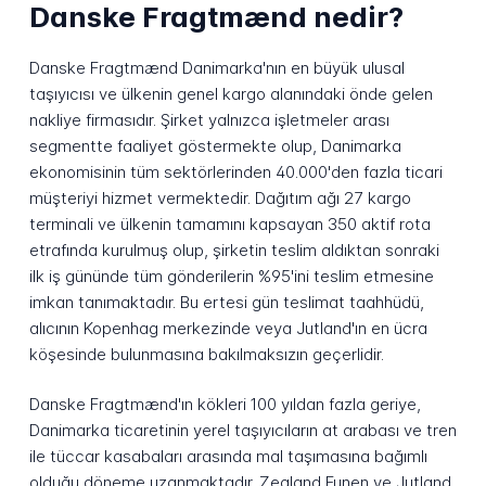
Danske Fragtmænd nedir?
Danske Fragtmænd Danimarka'nın en büyük ulusal
taşıyıcısı ve ülkenin genel kargo alanındaki önde gelen
nakliye firmasıdır. Şirket yalnızca işletmeler arası
segmentte faaliyet göstermekte olup, Danimarka
ekonomisinin tüm sektörlerinden 40.000'den fazla ticari
müşteriyi hizmet vermektedir. Dağıtım ağı 27 kargo
terminali ve ülkenin tamamını kapsayan 350 aktif rota
etrafında kurulmuş olup, şirketin teslim aldıktan sonraki
ilk iş gününde tüm gönderilerin %95'ini teslim etmesine
imkan tanımaktadır. Bu ertesi gün teslimat taahhüdü,
alıcının Kopenhag merkezinde veya Jutland'ın en ücra
köşesinde bulunmasına bakılmaksızın geçerlidir.
Danske Fragtmænd'ın kökleri 100 yıldan fazla geriye,
Danimarka ticaretinin yerel taşıyıcıların at arabası ve tren
ile tüccar kasabaları arasında mal taşımasına bağımlı
olduğu döneme uzanmaktadır. Zealand Funen ve Jutland