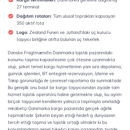
27 terminal
Dağıtım rotaları:
Tüm ulusal toprakları kapsayan
350 aktif rota
Logo:
Zealand Funen ve Jutland'daki üç kurucu
taşıyıcı birliğine atıfta bulunan üç tekerlek
Danske Fragtmænd'ın Danimarka lojistik pazarındaki
konumu taşıma kapasitesinin çok ötesine uzanmakta
olup, şirket temel kargo hizmetlerinin yanı sıra depolama,
gümrük işlemleri, BT entegreli rezervasyon, İzleme ve
Takip görünürlüğü ile çevresel raporlama da sunmaktadır.
Bu genişlik onu basit bir kargo taşıyıcısından ziyade tam
hizmet lojistik operatörü haline getirmekte olup, bu ayrım
birçok taşıyıcının kendilerini yalnızca taşımayla sınırladığı
rekabetçi Danimarka kargo pazarında gerçek ağırlık
taşımaktadır. Şirketin beyan ettiği hedefi iş dünyasının
tercih ettiği taşıma ve lojistik ortağı olmaktır ki bu
konumlandırma genel tüketici kargo pazarından ziyade