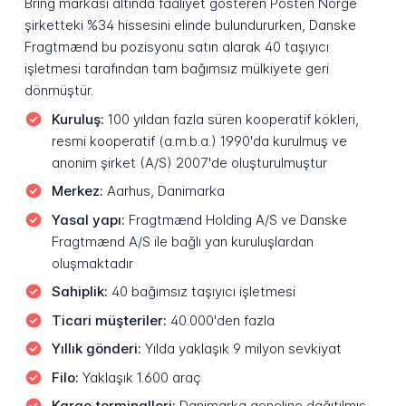
Bring markası altında faaliyet gösteren Posten Norge
şirketteki %34 hissesini elinde bulundururken, Danske
Fragtmænd bu pozisyonu satın alarak 40 taşıyıcı
işletmesi tarafından tam bağımsız mülkiyete geri
dönmüştür.
Kuruluş:
100 yıldan fazla süren kooperatif kökleri,
resmi kooperatif (a.m.b.a.) 1990'da kurulmuş ve
anonim şirket (A/S) 2007'de oluşturulmuştur
Merkez:
Aarhus, Danimarka
Yasal yapı:
Fragtmænd Holding A/S ve Danske
Fragtmænd A/S ile bağlı yan kuruluşlardan
oluşmaktadır
Sahiplik:
40 bağımsız taşıyıcı işletmesi
Ticari müşteriler:
40.000'den fazla
Yıllık gönderi:
Yılda yaklaşık 9 milyon sevkiyat
Filo:
Yaklaşık 1.600 araç
Kargo terminalleri:
Danimarka geneline dağıtılmış