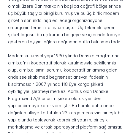
olmak üzere Danimarka'nın başlıca coğrafi bölgelerinde
üç büyük taşıyıcı birliği kurulmuş ve bu üç birlik modern
şirketin sonunda inşa edileceği organizasyonel
omurganın temelini oluşturmuştur. Üç tekerlek içeren
şirket logosu, bu üç kurucu bölgeye ve içlerinde faaliyet
gösteren taşıyıcı ağlara doğrudan atıfta bulunmaktadır.
Modern kurumsal yapı 1990 yılında Danske Fragtmænd
a.m.b.a.'nın kooperatif olarak kurulmasıyla şekillenmiş
olup, a.m.b.a. sınırlı sorumlu kooperatif anlamına gelen
andelsselskab med begrænset ansvar ifadesinin
kısaltmasıdır. 2007 yılında 118 üye kargo şirketi
oybirliğiyle işletmeyi merkezi Aarhus olan Danske
Fragtmænd A/S anonim şirketi olarak yeniden
yapılandırmaya karar vermiştir. Bu hamle daha önce
dağınık mülkiyette tutulan 23 kargo merkezini birleşik bir
yapı altında toplayarak koordineli yatırım, birleşik
markalaşma ve ortak operasyonel platform sağlamıştır.