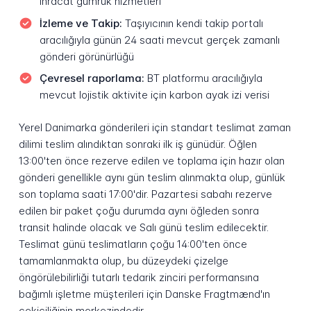
ihracat gümrük hizmetleri
İzleme ve Takip:
Taşıyıcının kendi takip portalı
aracılığıyla günün 24 saati mevcut gerçek zamanlı
gönderi görünürlüğü
Çevresel raporlama:
BT platformu aracılığıyla
mevcut lojistik aktivite için karbon ayak izi verisi
Yerel Danimarka gönderileri için standart teslimat zaman
dilimi teslim alındıktan sonraki ilk iş günüdür. Öğlen
13:00'ten önce rezerve edilen ve toplama için hazır olan
gönderi genellikle aynı gün teslim alınmakta olup, günlük
son toplama saati 17:00'dir. Pazartesi sabahı rezerve
edilen bir paket çoğu durumda aynı öğleden sonra
transit halinde olacak ve Salı günü teslim edilecektir.
Teslimat günü teslimatların çoğu 14:00'ten önce
tamamlanmakta olup, bu düzeydeki çizelge
öngörülebilirliği tutarlı tedarik zinciri performansına
bağımlı işletme müşterileri için Danske Fragtmænd'ın
çekiciliğinin merkezindedir.