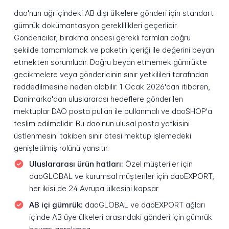
dao'nun ağı içindeki AB dışı ülkelere gönderi için standart
gümrük dokümantasyon gereklilikleri geçerlidir.
Göndericiler, bırakma öncesi gerekli formları doğru
şekilde tamamlamak ve paketin içeriği ile değerini beyan
etmekten sorumludır. Doğru beyan etmemek gümrükte
gecikmelere veya göndericinin sınır yetkilileri tarafından
reddedilmesine neden olabilir. 1 Ocak 2026'dan itibaren,
Danimarka'dan uluslararası hedeflere gönderilen
mektuplar DAO posta pulları ile pullanmalı ve daoSHOP'a
teslim edilmelidir. Bu dao'nun ulusal posta yetkisini
üstlenmesini takiben sınır ötesi mektup işlemedeki
genişletilmiş rolünü yansıtır.
Uluslararası ürün hatları:
Özel müşteriler için
daoGLOBAL ve kurumsal müşteriler için daoEXPORT,
her ikisi de 24 Avrupa ülkesini kapsar
AB içi gümrük:
daoGLOBAL ve daoEXPORT ağları
içinde AB üye ülkeleri arasındaki gönderi için gümrük