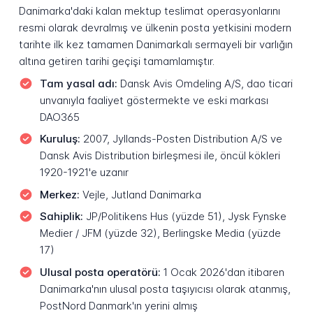
Danimarka'daki kalan mektup teslimat operasyonlarını
resmi olarak devralmış ve ülkenin posta yetkisini modern
tarihte ilk kez tamamen Danimarkalı sermayeli bir varlığın
altına getiren tarihi geçişi tamamlamıştır.
Tam yasal adı:
Dansk Avis Omdeling A/S, dao ticari
unvanıyla faaliyet göstermekte ve eski markası
DAO365
Kuruluş:
2007, Jyllands-Posten Distribution A/S ve
Dansk Avis Distribution birleşmesi ile, öncül kökleri
1920-1921'e uzanır
Merkez:
Vejle, Jutland Danimarka
Sahiplik:
JP/Politikens Hus (yüzde 51), Jysk Fynske
Medier / JFM (yüzde 32), Berlingske Media (yüzde
17)
Ulusal posta operatörü:
1 Ocak 2026'dan itibaren
Danimarka'nın ulusal posta taşıyıcısı olarak atanmış,
PostNord Danmark'ın yerini almış