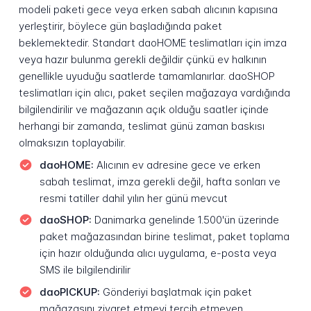
modeli paketi gece veya erken sabah alıcının kapısına
yerleştirir, böylece gün başladığında paket
beklemektedir. Standart daoHOME teslimatları için imza
veya hazır bulunma gerekli değildir çünkü ev halkının
genellikle uyuduğu saatlerde tamamlanırlar. daoSHOP
teslimatları için alıcı, paket seçilen mağazaya vardığında
bilgilendirilir ve mağazanın açık olduğu saatler içinde
herhangi bir zamanda, teslimat günü zaman baskısı
olmaksızın toplayabilir.
daoHOME:
Alıcının ev adresine gece ve erken
sabah teslimat, imza gerekli değil, hafta sonları ve
resmi tatiller dahil yılın her günü mevcut
daoSHOP:
Danimarka genelinde 1.500'ün üzerinde
paket mağazasından birine teslimat, paket toplama
için hazır olduğunda alıcı uygulama, e-posta veya
SMS ile bilgilendirilir
daoPICKUP:
Gönderiyi başlatmak için paket
mağazasını ziyaret etmeyi tercih etmeyen