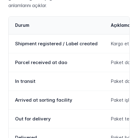
anlamlarını açıklar.
Durum
Açıklama
Shipment registered / Label created
Kargo etiketi
Parcel received at dao
Paket daoSHOP
In transit
Paket dao'nu
Arrived at sorting facility
Paket işlene
Out for delivery
Paket teslim
Delivered
Paket başarıy