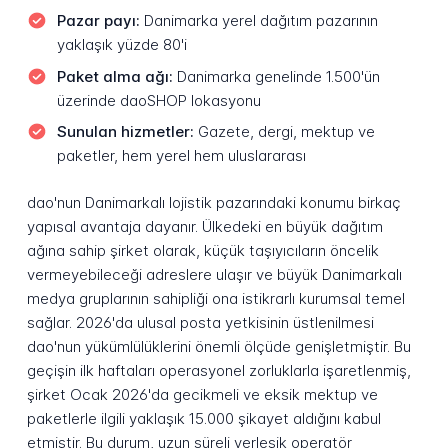
Pazar payı:
Danimarka yerel dağıtım pazarının
yaklaşık yüzde 80'i
Paket alma ağı:
Danimarka genelinde 1.500'ün
üzerinde daoSHOP lokasyonu
Sunulan hizmetler:
Gazete, dergi, mektup ve
paketler, hem yerel hem uluslararası
dao'nun Danimarkalı lojistik pazarındaki konumu birkaç
yapısal avantaja dayanır. Ülkedeki en büyük dağıtım
ağına sahip şirket olarak, küçük taşıyıcıların öncelik
vermeyebileceği adreslere ulaşır ve büyük Danimarkalı
medya gruplarının sahipliği ona istikrarlı kurumsal temel
sağlar. 2026'da ulusal posta yetkisinin üstlenilmesi
dao'nun yükümlülüklerini önemli ölçüde genişletmiştir. Bu
geçişin ilk haftaları operasyonel zorluklarla işaretlenmiş,
şirket Ocak 2026'da gecikmeli ve eksik mektup ve
paketlerle ilgili yaklaşık 15.000 şikayet aldığını kabul
etmiştir. Bu durum, uzun süreli yerleşik operatör