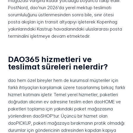
mağazası varışına kadar yolculuğu boyunca takip edilir.
PostNord, dao'nun 2026'da yerel mektup teslimatı
sorumluluğunu üstlenmesinden sonra bile, sınır ötesi
posta akışları için transit altyapıyı işleterek Kopenhag
yakınlarındaki Kastrup havaalanındaki uluslararası posta
terminalini işletmeye devam etmektedir.
DAO365 hizmetleri ve
teslimat süreleri nelerdir?
dao hem özel bireyler hem de kurumsal müşteriler için
farklı ihtiyaçları karşılamak üzere tasarlanmış birkaç farklı
hizmet katmanı işletir. Temel yerel hizmetler, paketleri
doğrudan alıcının ev adresine teslim eden daoHOME ve
paketleri toplama için yakındaki paket mağazasına
yönlendiren daoSHOP'tur. Üçüncü bir hizmet olan
daoPICKUP, paketi mağazaya bırakmanın pratik olmadığı
durumlar için göndericinin adresinden kapıdan kapıya