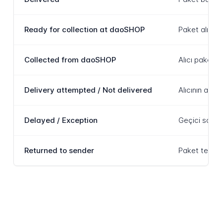
Ready for collection at daoSHOP
Paket alıcın
Collected from daoSHOP
Alıcı paket 
Delivery attempted / Not delivered
Alıcının adre
Delayed / Exception
Geçici sorun 
Returned to sender
Paket teslim