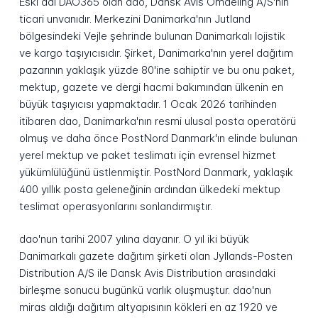
Eski adı DAO365 olan dao, Dansk Avis Omdeling A/S'nin
ticari unvanıdır. Merkezini Danimarka'nın Jutland
bölgesindeki Vejle şehrinde bulunan Danimarkalı lojistik
ve kargo taşıyıcısıdır. Şirket, Danimarka'nın yerel dağıtım
pazarının yaklaşık yüzde 80'ine sahiptir ve bu onu paket,
mektup, gazete ve dergi hacmi bakımından ülkenin en
büyük taşıyıcısı yapmaktadır. 1 Ocak 2026 tarihinden
itibaren dao, Danimarka'nın resmi ulusal posta operatörü
olmuş ve daha önce PostNord Danmark'ın elinde bulunan
yerel mektup ve paket teslimatı için evrensel hizmet
yükümlülüğünü üstlenmiştir. PostNord Danmark, yaklaşık
400 yıllık posta geleneğinin ardından ülkedeki mektup
teslimat operasyonlarını sonlandırmıştır.
dao'nun tarihi 2007 yılına dayanır. O yıl iki büyük
Danimarkalı gazete dağıtım şirketi olan Jyllands-Posten
Distribution A/S ile Dansk Avis Distribution arasındaki
birleşme sonucu bugünkü varlık oluşmuştur. dao'nun
miras aldığı dağıtım altyapısının kökleri en az 1920 ve