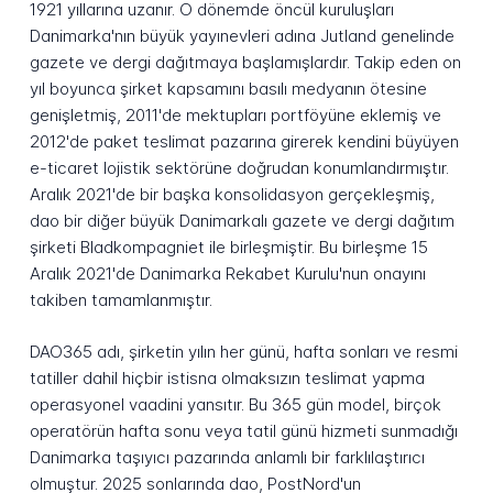
1921 yıllarına uzanır. O dönemde öncül kuruluşları
Danimarka'nın büyük yayınevleri adına Jutland genelinde
gazete ve dergi dağıtmaya başlamışlardır. Takip eden on
yıl boyunca şirket kapsamını basılı medyanın ötesine
genişletmiş, 2011'de mektupları portföyüne eklemiş ve
2012'de paket teslimat pazarına girerek kendini büyüyen
e-ticaret lojistik sektörüne doğrudan konumlandırmıştır.
Aralık 2021'de bir başka konsolidasyon gerçekleşmiş,
dao bir diğer büyük Danimarkalı gazete ve dergi dağıtım
şirketi Bladkompagniet ile birleşmiştir. Bu birleşme 15
Aralık 2021'de Danimarka Rekabet Kurulu'nun onayını
takiben tamamlanmıştır.
DAO365 adı, şirketin yılın her günü, hafta sonları ve resmi
tatiller dahil hiçbir istisna olmaksızın teslimat yapma
operasyonel vaadini yansıtır. Bu 365 gün model, birçok
operatörün hafta sonu veya tatil günü hizmeti sunmadığı
Danimarka taşıyıcı pazarında anlamlı bir farklılaştırıcı
olmuştur. 2025 sonlarında dao, PostNord'un