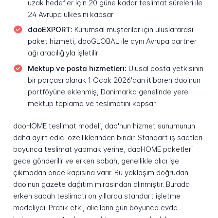
uzak hedefler için 20 güne kadar teslimat süreleri ile
24 Avrupa ülkesini kapsar
daoEXPORT:
Kurumsal müşteriler için uluslararası
paket hizmeti, daoGLOBAL ile aynı Avrupa partner
ağı aracılığıyla işletilir
Mektup ve posta hizmetleri:
Ulusal posta yetkisinin
bir parçası olarak 1 Ocak 2026'dan itibaren dao'nun
portföyüne eklenmiş, Danimarka genelinde yerel
mektup toplama ve teslimatını kapsar
daoHOME teslimat modeli, dao'nun hizmet sunumunun
daha ayırt edici özelliklerinden biridir. Standart iş saatleri
boyunca teslimat yapmak yerine, daoHOME paketleri
gece gönderilir ve erken sabah, genellikle alıcı işe
çıkmadan önce kapısına varır. Bu yaklaşım doğrudan
dao'nun gazete dağıtım mirasından alınmıştır. Burada
erken sabah teslimatı on yıllarca standart işletme
modeliydi. Pratik etki, alıcıların gün boyunca evde