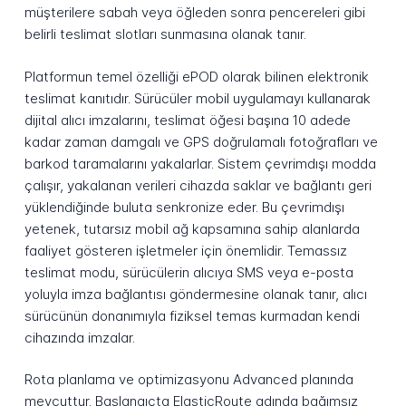
müşterilere sabah veya öğleden sonra pencereleri gibi
belirli teslimat slotları sunmasına olanak tanır.
Platformun temel özelliği ePOD olarak bilinen elektronik
teslimat kanıtıdır. Sürücüler mobil uygulamayı kullanarak
dijital alıcı imzalarını, teslimat öğesi başına 10 adede
kadar zaman damgalı ve GPS doğrulamalı fotoğrafları ve
barkod taramalarını yakalarlar. Sistem çevrimdışı modda
çalışır, yakalanan verileri cihazda saklar ve bağlantı geri
yüklendiğinde buluta senkronize eder. Bu çevrimdışı
yetenek, tutarsız mobil ağ kapsamına sahip alanlarda
faaliyet gösteren işletmeler için önemlidir. Temassız
teslimat modu, sürücülerin alıcıya SMS veya e-posta
yoluyla imza bağlantısı göndermesine olanak tanır, alıcı
sürücünün donanımıyla fiziksel temas kurmadan kendi
cihazında imzalar.
Rota planlama ve optimizasyonu Advanced planında
mevcuttur. Başlangıçta ElasticRoute adında bağımsız