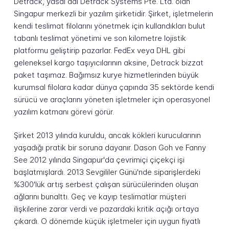
Detrack, yasal adı Detrack Systems Pte. Ltd. olan
Singapur merkezli bir yazılım şirketidir. Şirket, işletmelerin
kendi teslimat filolarını yönetmek için kullandıkları bulut
tabanlı teslimat yönetimi ve son kilometre lojistik
platformu geliştirip pazarlar. FedEx veya DHL gibi
geleneksel kargo taşıyıcılarının aksine, Detrack bizzat
paket taşımaz. Bağımsız kurye hizmetlerinden büyük
kurumsal filolara kadar dünya çapında 35 sektörde kendi
sürücü ve araçlarını yöneten işletmeler için operasyonel
yazılım katmanı görevi görür.
Şirket 2013 yılında kuruldu, ancak kökleri kurucularının
yaşadığı pratik bir soruna dayanır. Dason Goh ve Fanny
See 2012 yılında Singapur'da çevrimiçi çiçekçi işi
başlatmışlardı. 2013 Sevgililer Günü'nde siparişlerdeki
%300'lük artış serbest çalışan sürücülerinden oluşan
ağlarını bunalttı. Geç ve kayıp teslimatlar müşteri
ilişkilerine zarar verdi ve pazardaki kritik açığı ortaya
çıkardı. O dönemde küçük işletmeler için uygun fiyatlı