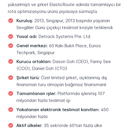
yükselmişti ve şirket ElasticRoute adında tamamlayıcı bir
rota optimizasyonu ürünü piyasaya sürmüştü.
Kuruluş:
2013, Singapur, 2013 başında yaşanan
Sevgililer Günü çiçekçi teslimat kriziyle tetiklendi
Yasal adı:
Detrack Systems Pte. Ltd.
Genel merkezi:
60 Kaki Bukit Place, Eunos
Techpark, Singapur
Kurucu ortakları:
Dason Goh (CEO), Fanny See
(COO), Daniel Goh (CTO)
Şirket türü:
Özel limited şirket, açıklanmış dış
finansman turu olmayan bağımsız finansmanlı
Tamamlanan işler:
Platformda işlenmiş 107
milyondan fazla teslimat işi
Yakalanan elektronik teslimat kanıtları:
450
milyondan fazla
Aktif ülkeler:
35 sektörde 60'tan fazla ülke