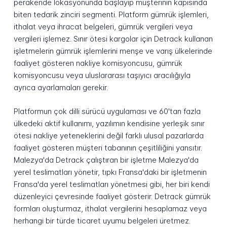
perakende lokasyonunda başlayıp müşterinin kapısında
biten tedarik zinciri segmenti. Platform gümrük işlemleri,
ithalat veya ihracat belgeleri, gümrük vergileri veya
vergileri işlemez. Sınır ötesi kargolar için Detrack kullanan
işletmelerin gümrük işlemlerini menşe ve varış ülkelerinde
faaliyet gösteren nakliye komisyoncusu, gümrük
komisyoncusu veya uluslararası taşıyıcı aracılığıyla
ayrıca ayarlamaları gerekir.
Platformun çok dilli sürücü uygulaması ve 60'tan fazla
ülkedeki aktif kullanımı, yazılımın kendisine yerleşik sınır
ötesi nakliye yeteneklerini değil farklı ulusal pazarlarda
faaliyet gösteren müşteri tabanının çeşitliliğini yansıtır.
Malezya'da Detrack çalıştıran bir işletme Malezya'da
yerel teslimatları yönetir, tıpkı Fransa'daki bir işletmenin
Fransa'da yerel teslimatları yönetmesi gibi, her biri kendi
düzenleyici çevresinde faaliyet gösterir. Detrack gümrük
formları oluşturmaz, ithalat vergilerini hesaplamaz veya
herhangi bir türde ticaret uyumu belgeleri üretmez.