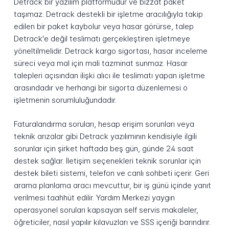
Detrack bir yazılım platformudur ve bizzat paket
taşımaz. Detrack destekli bir işletme aracılığıyla takip
edilen bir paket kaybolur veya hasar görürse, talep
Detrack'e değil teslimatı gerçekleştiren işletmeye
yöneltilmelidir. Detrack kargo sigortası, hasar inceleme
süreci veya mal için mali tazminat sunmaz. Hasar
talepleri açısından ilişki alıcı ile teslimatı yapan işletme
arasındadır ve herhangi bir sigorta düzenlemesi o
işletmenin sorumluluğundadır.
Faturalandırma soruları, hesap erişim sorunları veya
teknik arızalar gibi Detrack yazılımının kendisiyle ilgili
sorunlar için şirket haftada beş gün, günde 24 saat
destek sağlar. İletişim seçenekleri teknik sorunlar için
destek bileti sistemi, telefon ve canlı sohbeti içerir. Geri
arama planlama aracı mevcuttur, bir iş günü içinde yanıt
verilmesi taahhüt edilir. Yardım Merkezi yaygın
operasyonel soruları kapsayan self servis makaleler,
öğreticiler, nasıl yapılır kılavuzları ve SSS içeriği barındırır.