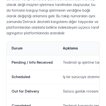
olarak değil müşteri işletmesi tarafından oluşturulur, bu
da formatın kargoyı hangi işletmenin verdiğine bağlı
olarak değiştiği anlamına gelir. Bu takip numaraları aynı
zamanda Detrack destekli kargolarını diğer taşıyıcılar ve
platformlardan olanlarla birlikte indeksleyen üçüncü taraf
agregator platformlarında aranabilir.
Durum
Açıklama
Pending / Info Received
Teslimat işi işletme tarafı
Scheduled
İş bir sürücüye atanmış ve
Out for Delivery
Sürücü günlük rotasını baş
Completed
Teslimat başarıyla gerçekle