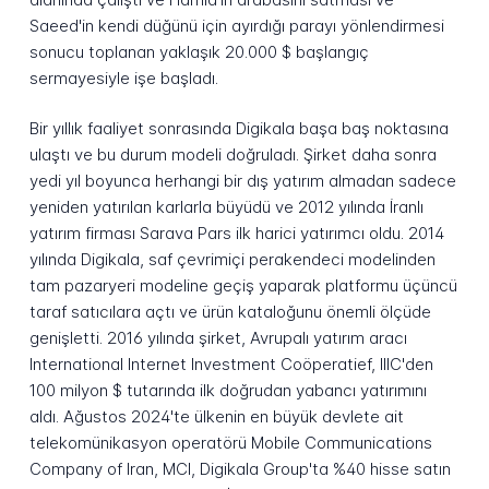
Saeed'in kendi düğünü için ayırdığı parayı yönlendirmesi
sonucu toplanan yaklaşık 20.000 $ başlangıç
sermayesiyle işe başladı.
Bir yıllık faaliyet sonrasında Digikala başa baş noktasına
ulaştı ve bu durum modeli doğruladı. Şirket daha sonra
yedi yıl boyunca herhangi bir dış yatırım almadan sadece
yeniden yatırılan karlarla büyüdü ve 2012 yılında İranlı
yatırım firması Sarava Pars ilk harici yatırımcı oldu. 2014
yılında Digikala, saf çevrimiçi perakendeci modelinden
tam pazaryeri modeline geçiş yaparak platformu üçüncü
taraf satıcılara açtı ve ürün kataloğunu önemli ölçüde
genişletti. 2016 yılında şirket, Avrupalı yatırım aracı
International Internet Investment Coöperatief, IIIC'den
100 milyon $ tutarında ilk doğrudan yabancı yatırımını
aldı. Ağustos 2024'te ülkenin en büyük devlete ait
telekomünikasyon operatörü Mobile Communications
Company of Iran, MCI, Digikala Group'ta %40 hisse satın