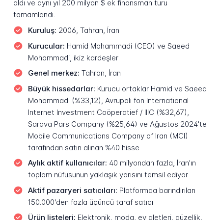
aldı ve aynı yıl 200 milyon $ ek finansman turu
tamamlandı.
Kuruluş:
2006, Tahran, İran
Kurucular:
Hamid Mohammadi (CEO) ve Saeed
Mohammadi, ikiz kardeşler
Genel merkez:
Tahran, İran
Büyük hissedarlar:
Kurucu ortaklar Hamid ve Saeed
Mohammadi (%33,12), Avrupalı fon International
Internet Investment Coöperatief / IIIC (%32,67),
Sarava Pars Company (%25,64) ve Ağustos 2024'te
Mobile Communications Company of Iran (MCI)
tarafından satın alınan %40 hisse
Aylık aktif kullanıcılar:
40 milyondan fazla, İran'ın
toplam nüfusunun yaklaşık yarısını temsil ediyor
Aktif pazaryeri satıcıları:
Platformda barındırılan
150.000'den fazla üçüncü taraf satıcı
Ürün listeleri:
Elektronik, moda, ev aletleri, güzellik,