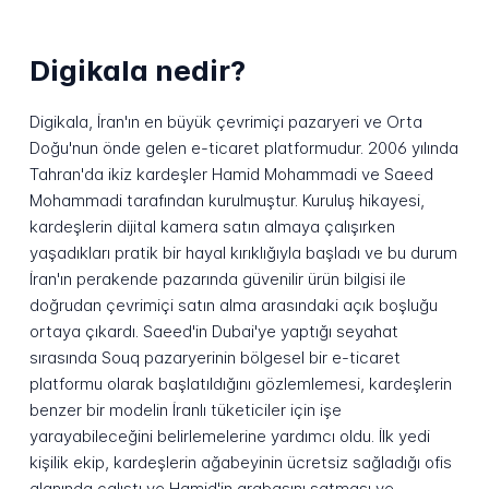
Digikala nedir?
Digikala, İran'ın en büyük çevrimiçi pazaryeri ve Orta
Doğu'nun önde gelen e-ticaret platformudur. 2006 yılında
Tahran'da ikiz kardeşler Hamid Mohammadi ve Saeed
Mohammadi tarafından kurulmuştur. Kuruluş hikayesi,
kardeşlerin dijital kamera satın almaya çalışırken
yaşadıkları pratik bir hayal kırıklığıyla başladı ve bu durum
İran'ın perakende pazarında güvenilir ürün bilgisi ile
doğrudan çevrimiçi satın alma arasındaki açık boşluğu
ortaya çıkardı. Saeed'in Dubai'ye yaptığı seyahat
sırasında Souq pazaryerinin bölgesel bir e-ticaret
platformu olarak başlatıldığını gözlemlemesi, kardeşlerin
benzer bir modelin İranlı tüketiciler için işe
yarayabileceğini belirlemelerine yardımcı oldu. İlk yedi
kişilik ekip, kardeşlerin ağabeyinin ücretsiz sağladığı ofis
alanında çalıştı ve Hamid'in arabasını satması ve