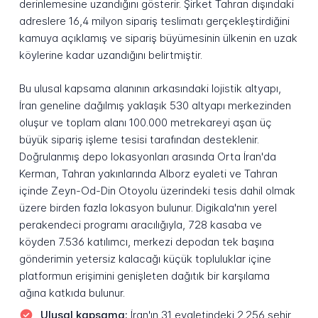
derinlemesine uzandığını gösterir. Şirket Tahran dışındaki
adreslere 16,4 milyon sipariş teslimatı gerçekleştirdiğini
kamuya açıklamış ve sipariş büyümesinin ülkenin en uzak
köylerine kadar uzandığını belirtmiştir.
Bu ulusal kapsama alanının arkasındaki lojistik altyapı,
İran geneline dağılmış yaklaşık 530 altyapı merkezinden
oluşur ve toplam alanı 100.000 metrekareyi aşan üç
büyük sipariş işleme tesisi tarafından desteklenir.
Doğrulanmış depo lokasyonları arasında Orta İran'da
Kerman, Tahran yakınlarında Alborz eyaleti ve Tahran
içinde Zeyn-Od-Din Otoyolu üzerindeki tesis dahil olmak
üzere birden fazla lokasyon bulunur. Digikala'nın yerel
perakendeci programı aracılığıyla, 728 kasaba ve
köyden 7.536 katılımcı, merkezi depodan tek başına
gönderimin yetersiz kalacağı küçük topluluklar içine
platformun erişimini genişleten dağıtık bir karşılama
ağına katkıda bulunur.
Ulusal kapsama:
İran'ın 31 eyaletindeki 2.256 şehir