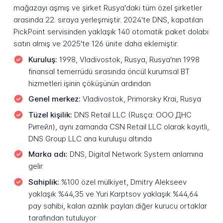
mağazayı aşmış ve şirket Rusya'daki tüm özel şirketler
arasında 22. sıraya yerleşmiştir. 2024'te DNS, kapatılan
PickPoint servisinden yaklaşık 140 otomatik paket dolabı
satın almış ve 2025'te 126 ünite daha eklemiştir.
Kuruluş:
1998, Vladivostok, Rusya, Rusya'nın 1998
finansal temerrüdü sırasında öncül kurumsal BT
hizmetleri işinin çöküşünün ardından
Genel merkez:
Vladivostok, Primorsky Krai, Rusya
Tüzel kişilik:
DNS Retail LLC (Rusça: ООО ДНС
Ритейл), aynı zamanda CSN Retail LLC olarak kayıtlı,
DNS Group LLC ana kuruluşu altında
Marka adı:
DNS, Digital Network System anlamına
gelir
Sahiplik:
%100 özel mülkiyet, Dmitry Alekseev
yaklaşık %44,35 ve Yuri Karptsov yaklaşık %44,64
pay sahibi, kalan azınlık payları diğer kurucu ortaklar
tarafından tutuluyor