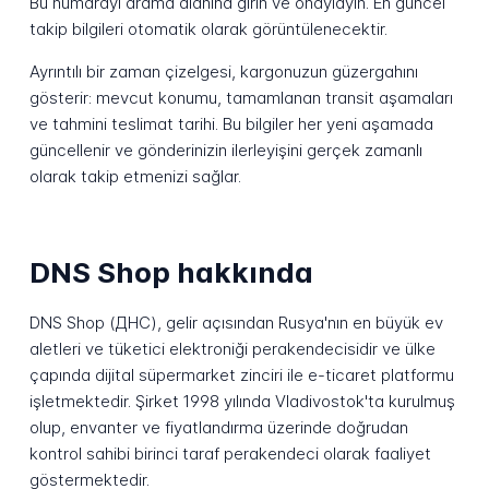
Bu numarayı arama alanına girin ve onaylayın. En güncel
takip bilgileri otomatik olarak görüntülenecektir.
Ayrıntılı bir zaman çizelgesi, kargonuzun güzergahını
gösterir: mevcut konumu, tamamlanan transit aşamaları
ve tahmini teslimat tarihi. Bu bilgiler her yeni aşamada
güncellenir ve gönderinizin ilerleyişini gerçek zamanlı
olarak takip etmenizi sağlar.
DNS Shop hakkında
DNS Shop (ДНС), gelir açısından Rusya'nın en büyük ev
aletleri ve tüketici elektroniği perakendecisidir ve ülke
çapında dijital süpermarket zinciri ile e-ticaret platformu
işletmektedir. Şirket 1998 yılında Vladivostok'ta kurulmuş
olup, envanter ve fiyatlandırma üzerinde doğrudan
kontrol sahibi birinci taraf perakendeci olarak faaliyet
göstermektedir.