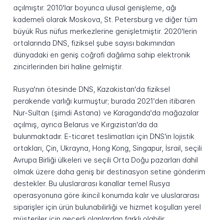
açılmıştır. 2010'lar boyunca ulusal genişleme, ağı
kademeli olarak Moskova, St. Petersburg ve diğer tüm
büyük Rus nüfus merkezlerine genişletmiştir. 2020'lerin
ortalarında DNS, fiziksel şube sayısı bakımından
dünyadaki en geniş coğrafi dağılıma sahip elektronik
zincirlerinden biri haline gelmiştir.
Rusya'nın ötesinde DNS, Kazakistan'da fiziksel
perakende varlığı kurmuştur; burada 2021'den itibaren
Nur-Sultan (şimdi Astana) ve Karaganda'da mağazalar
açılmış, ayrıca Belarus ve Kırgızistan'da da
bulunmaktadır. E-ticaret teslimatları için DNS'in lojistik
ortakları, Çin, Ukrayna, Hong Kong, Singapur, İsrail, seçili
Avrupa Birliği ülkeleri ve seçili Orta Doğu pazarları dahil
olmak üzere daha geniş bir destinasyon setine gönderim
destekler. Bu uluslararası kanallar temel Rusya
operasyonuna göre ikincil konumda kalır ve uluslararası
siparişler için ürün bulunabilirliği ve hizmet koşulları yerel
müşteriler için geçerli olanlardan farklı olabilir.