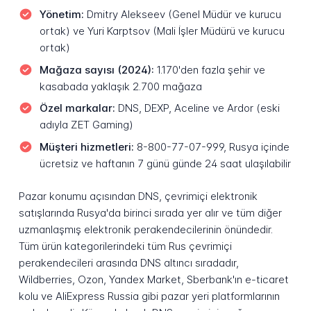
Yönetim:
Dmitry Alekseev (Genel Müdür ve kurucu
ortak) ve Yuri Karptsov (Mali İşler Müdürü ve kurucu
ortak)
Mağaza sayısı (2024):
1.170'den fazla şehir ve
kasabada yaklaşık 2.700 mağaza
Özel markalar:
DNS, DEXP, Aceline ve Ardor (eski
adıyla ZET Gaming)
Müşteri hizmetleri:
8-800-77-07-999, Rusya içinde
ücretsiz ve haftanın 7 günü günde 24 saat ulaşılabilir
Pazar konumu açısından DNS, çevrimiçi elektronik
satışlarında Rusya'da birinci sırada yer alır ve tüm diğer
uzmanlaşmış elektronik perakendecilerinin önündedir.
Tüm ürün kategorilerindeki tüm Rus çevrimiçi
perakendecileri arasında DNS altıncı sıradadır,
Wildberries, Ozon, Yandex Market, Sberbank'ın e-ticaret
kolu ve AliExpress Russia gibi pazar yeri platformlarının