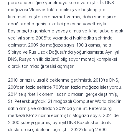
perakendeciliğine yönelmeye karar vermiştir. İlk DNS
mağazası Vladivostok'ta açılmış ve başlangıçta
kurumsal müşterilere hizmet vermiş, daha sonra şirket
odağını daha geniş tüketici pazarına yöneltmiştir.
Başlangıçta genişleme yavaş olmuş ve ikinci şube ancak
yedi yıl sonra 2005'te yakındaki Nakhodka şehrinde
açılmıştır. 2009'da mağaza sayısı 100'ü aşmış, hala
Sibirya ve Rus Uzak Doğusu'nda yoğunlaşmıştır. Aynı yıl
DNS, Rusya'nın ilk dizüstü bilgisayar montaj kompleksi
olarak tanımladığı tesisi açmıştır.
2010'lar hızlı ulusal ölçeklenme getirmiştir. 2013'te DNS,
200'den fazla şehirde 700'den fazla mağaza işletiyordu.
2014'te şirket ilk önemli satın almasını gerçekleştirmiş,
St. Petersburg'daki 21 mağazalı Computer World zincirini
satın almış ve ardından 2019'da yine St. Petersburg
merkezli KEY zincirini edinmiştir. Mağaza sayısı 2021'de
2.000 şubeyi geçmiş, aynı yıl DNS Kazakistan'da ilk
uluslararası şubelerini açmıştır. 2022'de ağ 2.600