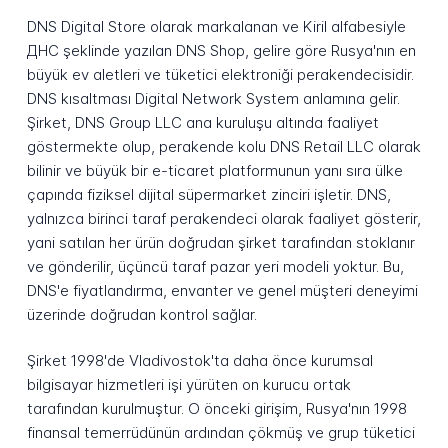
DNS Digital Store olarak markalanan ve Kiril alfabesiyle
ДНС şeklinde yazılan DNS Shop, gelire göre Rusya'nın en
büyük ev aletleri ve tüketici elektroniği perakendecisidir.
DNS kısaltması Digital Network System anlamına gelir.
Şirket, DNS Group LLC ana kuruluşu altında faaliyet
göstermekte olup, perakende kolu DNS Retail LLC olarak
bilinir ve büyük bir e-ticaret platformunun yanı sıra ülke
çapında fiziksel dijital süpermarket zinciri işletir. DNS,
yalnızca birinci taraf perakendeci olarak faaliyet gösterir,
yani satılan her ürün doğrudan şirket tarafından stoklanır
ve gönderilir, üçüncü taraf pazar yeri modeli yoktur. Bu,
DNS'e fiyatlandırma, envanter ve genel müşteri deneyimi
üzerinde doğrudan kontrol sağlar.
Şirket 1998'de Vladivostok'ta daha önce kurumsal
bilgisayar hizmetleri işi yürüten on kurucu ortak
tarafından kurulmuştur. O önceki girişim, Rusya'nın 1998
finansal temerrüdünün ardından çökmüş ve grup tüketici