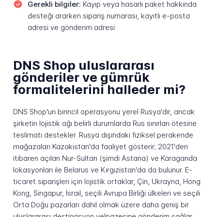
Gerekli bilgiler:
Kayıp veya hasarlı paket hakkında
desteği ararken sipariş numarası, kayıtlı e-posta
adresi ve gönderim adresi
DNS Shop uluslararası
gönderiler ve gümrük
formalitelerini halleder mi?
DNS Shop'un birincil operasyonu yerel Rusya'dır, ancak
şirketin lojistik ağı belirli durumlarda Rus sınırları ötesine
teslimatı destekler. Rusya dışındaki fiziksel perakende
mağazaları Kazakistan'da faaliyet gösterir; 2021'den
itibaren açılan Nur-Sultan (şimdi Astana) ve Karaganda
lokasyonları ile Belarus ve Kırgızistan'da da bulunur. E-
ticaret siparişleri için lojistik ortaklar, Çin, Ukrayna, Hong
Kong, Singapur, İsrail, seçili Avrupa Birliği ülkeleri ve seçili
Orta Doğu pazarları dahil olmak üzere daha geniş bir
uluslararası destinasyon yelpazesine gönderim sağlar,