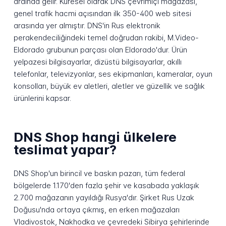
ardında gelir. Küresel olarak DNS çevrimiçi mağazası,
genel trafik hacmi açısından ilk 350-400 web sitesi
arasında yer almıştır. DNS'in Rus elektronik
perakendeciliğindeki temel doğrudan rakibi, M.Video-
Eldorado grubunun parçası olan Eldorado'dur. Ürün
yelpazesi bilgisayarlar, dizüstü bilgisayarlar, akıllı
telefonlar, televizyonlar, ses ekipmanları, kameralar, oyun
konsolları, büyük ev aletleri, aletler ve güzellik ve sağlık
ürünlerini kapsar.
DNS Shop hangi ülkelere
teslimat yapar?
DNS Shop'un birincil ve baskın pazarı, tüm federal
bölgelerde 1.170'den fazla şehir ve kasabada yaklaşık
2.700 mağazanın yayıldığı Rusya'dır. Şirket Rus Uzak
Doğusu'nda ortaya çıkmış, en erken mağazaları
Vladivostok, Nakhodka ve çevredeki Sibirya şehirlerinde