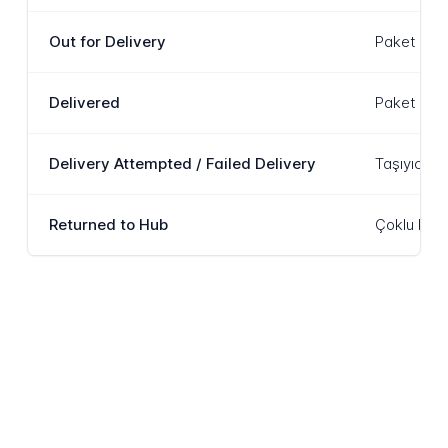
Out for Delivery
Paket hede
Delivered
Paket alıc
Delivery Attempted / Failed Delivery
Taşıyıcı p
Returned to Hub
Çoklu başa