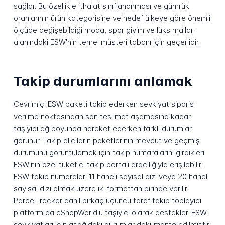
sağlar. Bu özellikle ithalat sınıflandırması ve gümrük
oranlarının ürün kategorisine ve hedef ülkeye göre önemli
ölçüde değişebildiği moda, spor giyim ve lüks mallar
alanındaki ESW'nin temel müşteri tabanı için geçerlidir.
Takip durumlarını anlamak
Çevrimiçi ESW paketi takip ederken sevkiyat sipariş
verilme noktasından son teslimat aşamasına kadar
taşıyıcı ağ boyunca hareket ederken farklı durumlar
görünür. Takip alıcıların paketlerinin mevcut ve geçmiş
durumunu görüntülemek için takip numaralarını girdikleri
ESW'nin özel tüketici takip portalı aracılığıyla erişilebilir.
ESW takip numaraları 11 haneli sayısal dizi veya 20 haneli
sayısal dizi olmak üzere iki formattan birinde verilir.
ParcelTracker dahil birkaç üçüncü taraf takip toplayıcı
platform da eShopWorld'ü taşıyıcı olarak destekler. ESW
sevkiyatları için aşağıdaki durumlar dokümante edilmiştir.