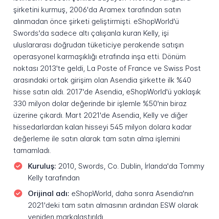
şirketini kurmuş, 2006'da Aramex tarafından satın
alınmadan önce şirketi geliştirmişti. eShopWorld'ü
Swords'da sadece altı çalışanla kuran Kelly, işi
uluslararası doğrudan tüketiciye perakende satışın
operasyonel karmaşıklığı etrafında inşa etti. Dönüm
noktası 2013'te geldi, La Poste of France ve Swiss Post
arasındaki ortak girişim olan Asendia şirkette ilk %40
hisse satın aldı. 2017'de Asendia, eShopWorld'ü yaklaşık
330 milyon dolar değerinde bir işlemle %50'nin biraz
üzerine çıkardı. Mart 2021'de Asendia, Kelly ve diğer
hissedarlardan kalan hisseyi 545 milyon dolara kadar
değerleme ile satın alarak tam satın alma işlemini
tamamladı.
Kuruluş:
2010, Swords, Co. Dublin, İrlanda'da Tommy
Kelly tarafından
Orijinal adı:
eShopWorld, daha sonra Asendia'nın
2021'deki tam satın almasının ardından ESW olarak
yeniden markalaştırıldı