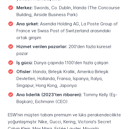
Merkez:
Swords, Co. Dublin, İrlanda (The Concourse
Building, Airside Business Park)
Ana şirket:
Asendia Holding AG, La Poste Group of
France ve Swiss Post of Switzerland arasındaki
ortak girişim
Hizmet verilen pazarlar:
200'den fazla küresel
pazar
İş gücü:
Dünya çapında 1.100'den fazla çalışan
Ofisler:
İrlanda, Birleşik Krallık, Amerika Birleşik
Devletleri, Hollanda, Fransa, İspanya, İtalya,
Singapur, Hong Kong, Japonya
Ana liderlik (2023'ten itibaren):
Tommy Kelly (Eş-
Başkan), Eichmann (CEO)
ESW'nin müşteri tabanı premium ve lüks perakendecilikte
yoğunlaşmıştır. Nike, Gucci, Kering, Victoria's Secret
Calvin Klein, Max Mara, Estée Lauder, Movado,