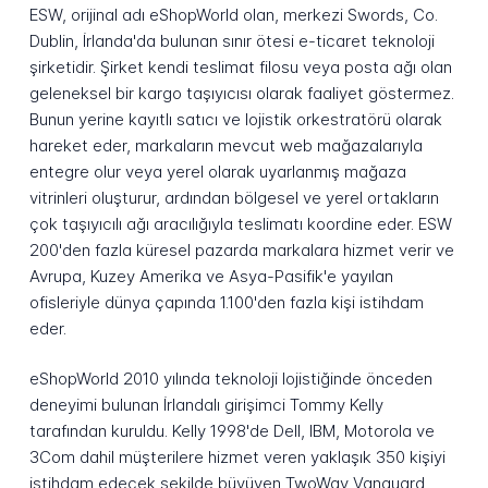
ESW, orijinal adı eShopWorld olan, merkezi Swords, Co.
Dublin, İrlanda'da bulunan sınır ötesi e-ticaret teknoloji
şirketidir. Şirket kendi teslimat filosu veya posta ağı olan
geleneksel bir kargo taşıyıcısı olarak faaliyet göstermez.
Bunun yerine kayıtlı satıcı ve lojistik orkestratörü olarak
hareket eder, markaların mevcut web mağazalarıyla
entegre olur veya yerel olarak uyarlanmış mağaza
vitrinleri oluşturur, ardından bölgesel ve yerel ortakların
çok taşıyıcılı ağı aracılığıyla teslimatı koordine eder. ESW
200'den fazla küresel pazarda markalara hizmet verir ve
Avrupa, Kuzey Amerika ve Asya-Pasifik'e yayılan
ofisleriyle dünya çapında 1.100'den fazla kişi istihdam
eder.
eShopWorld 2010 yılında teknoloji lojistiğinde önceden
deneyimi bulunan İrlandalı girişimci Tommy Kelly
tarafından kuruldu. Kelly 1998'de Dell, IBM, Motorola ve
3Com dahil müşterilere hizmet veren yaklaşık 350 kişiyi
istihdam edecek şekilde büyüyen TwoWay Vanguard