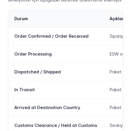
Durum
Açıklama
Order Confirmed / Order Received
Sipariş pe
Order Processing
ESW veya s
Dispatched / Shipped
Paket taşıy
In Transit
Paket akti
Arrived at Destination Country
Paket alıcı
Customs Clearance / Held at Customs
Sevkiyat h