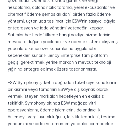
çözümüdür. Ödeme sırasında gümrük ve vergi
hesaplama, dolandırıcılık tarama, yerel e-cüzdanlar ve
alternatif ödeme şemasları dahil birden fazla ödeme
yöntemi, uçtan uca teslimat için ESW'nin taşıyıcı ağıyla
entegrasyon ve iade yönetimi yeteneğini kapsar.
Satıcılar her hedef ülkede hangi nakliye hizmetlerinin
mevcut olduğunu yapılandırır ve ödeme sistemi alışveriş
yapanlara kendi özel konumlarına uygulanabilir
seçenekleri sunar. Fluency Enterprise tam platform
geçişi gerektirmek yerine markanın mevcut teknoloji
yığınına entegre edilmek üzere tasarlanmıştır.
ESW Symphony şirketin doğrudan tüketiciye kanallarının
bir kısmını veya tamamını ESW'ye dış kaynak olarak
vermek isteyen markaları hedefleyen en eksiksiz
teklifidir. Symphony altında ESW mağaza vitri
operasyonlarını, ödeme işlemlerini, dolandırıcılık
önlemeyi, vergi uyumluluğunu, lojistik tedarikini, teslimat
yönetimini ve iadeleri tamamen yönetilen bir modelde