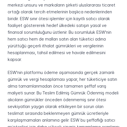
merkezi unsuru ve markaların şirketi uluslararası ticaret
ortağı olarak tercih etmelerinin başlıca nedenlerinden
biridir. ESW sınır ötesi işlemler için kayıtlı satıcı olarak
faaliyet göstererek hedef ülkedeki satışın yasal ve
finansal sorumluluğunu üstlenir. Bu sorumluluk ESW'nin
hem satıcı hem de malları satın alan tüketici adına
yürüttüğü geçerli ithalat gümrükleri ve vergilerinin
hesaplanması, tahsil edilmesi ve havale edilmesini
kapsar.
ESW'nin platformu ödeme aşamasında gerçek zamanlı
gümrük ve vergi hesaplaması yapar, her tüketiciye satın
alma tamamlanmadan önce tamamen şeffaf varış
maliyeti sunar. Bu Teslim Edilmiş Gümrük Ödenmiş modeli
alıcıların gümrükler önceden ödenmemiş sınır ötesi
sevkiyatları yaygın olarak etkileyen bir sorun olan
teslimat sırasında beklenmeyen gümrük ücretleriyle
karşılaşmamaları anlamına gelir. ESW bu şeffaflığı satıcı
müşterileri için daha yüksek sipariş tamamlama oranlarını