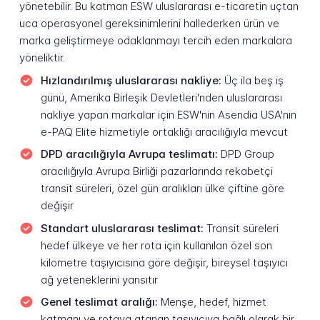
yönetebilir. Bu katman ESW uluslararası e-ticaretin uçtan
uca operasyonel gereksinimlerini hallederken ürün ve
marka geliştirmeye odaklanmayı tercih eden markalara
yöneliktir.
Hızlandırılmış uluslararası nakliye:
Üç ila beş iş
günü, Amerika Birleşik Devletleri'nden uluslararası
nakliye yapan markalar için ESW'nin Asendia USA'nın
e-PAQ Elite hizmetiyle ortaklığı aracılığıyla mevcut
DPD aracılığıyla Avrupa teslimatı:
DPD Group
aracılığıyla Avrupa Birliği pazarlarında rekabetçi
transit süreleri, özel gün aralıkları ülke çiftine göre
değişir
Standart uluslararası teslimat:
Transit süreleri
hedef ülkeye ve her rota için kullanılan özel son
kilometre taşıyıcısına göre değişir, bireysel taşıyıcı
ağ yeteneklerini yansıtır
Genel teslimat aralığı:
Menşe, hedef, hizmet
katmanı ve rotaya atanan taşıyıcıya bağlı olarak bir