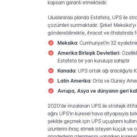
kapsam garanti etmektedir.
Uluslararası planda Estafeta, UPS ile stra
çözümleri sunmaktadır. Şirket Meksika'yı
gönderebilmekte, ihracat ve ithalatında fay
Meksika:
Cumhuriyet'in 32 eyaletinin
Amerika Birleşik Devletleri:
Özellik
Estafeta bir yan kuruluşa sahiptir
Kanada:
UPS ortak ağı aracılığıyla 
Latin Amerika:
Orta ve Güney Amerika
Avrupa, Asya ve dünyanın geri kal
2020'de imzalanan UPS ile stratejik ittifa
ağını UPS'in küresel hava altyapısıyla birl
şekilde geçmek için UPS uçuşlarını kullan
ürünlerini ihraç etmek isteyen küçük ve or
gönderilerin izlenmesini yaparken küresel b