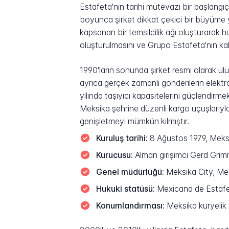
Estafeta'nın tarihi mütevazı bir başlangıçla
boyunca şirket dikkat çekici bir büyüme ya
kapsanan bir temsilcilik ağı oluşturarak h
oluşturulmasını ve Grupo Estafeta'nın kalk
1990'ların sonunda şirket resmi olarak ulu
ayrıca gerçek zamanlı gönderilerin elekt
yılında taşıyıcı kapasitelerini güçlendir
Meksika şehrine düzenli kargo uçuşlarıyla
genişletmeyi mümkün kılmıştır.
Kuruluş tarihi:
8 Ağustos 1979, Meksik
Kurucusu:
Alman girişimci Gerd Grim
Genel müdürlüğü:
Meksika City, Me
Hukuki statüsü:
Mexicana de Estafeta
Konumlandırması:
Meksika kuryelik p