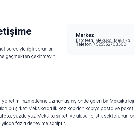
letişime
Merkez
Estafeta, Meksiko, Meksika
Telefon: +525552708300
 süreciyle ilgili sorunlar
işime geçmekten çekinmeyin.
iri yönetimi hizmetlerine uzmanlaşmış önde gelen bir Meksika loj
an bu şirket Meksika'da ilk kez kapıdan kapıya posta ve paket t
afeta, yüzde yüz Meksika şirketi ve ulusal lojistik sektörünün
yıldan fazla deneyime sahiptir.