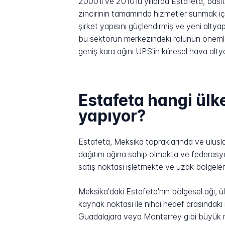
2000'li ve 2010'lu yıllarda Estafeta, basit
zincirinin tamamında hizmetler sunmak iç
şirket yapısını güçlendirmiş ve yeni altyap
bu sektörün merkezindeki rolünün önemli b
geniş kara ağını UPS'in küresel hava alty
Estafeta hangi ülk
yapıyor?
Estafeta, Meksika topraklarında ve ulusla
dağıtım ağına sahip olmakta ve federasyon
satış noktası işletmekte ve uzak bölgelere 
Meksika'daki Estafeta'nın bölgesel ağı, ü
kaynak noktası ile nihai hedef arasındaki
Guadalajara veya Monterrey gibi büyük me