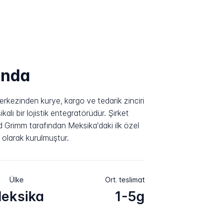
ında
rkezinden kurye, kargo ve tedarik zinciri
alı bir lojistik entegratörüdür. Şirket
rd Grimm tarafından Meksika'daki ilk özel
 olarak kurulmuştur.
Ülke
Ort. teslimat
eksika
1-5g