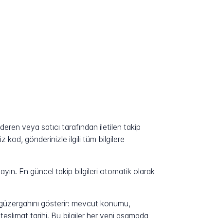
ren veya satıcı tarafından iletilen takip
kod, gönderinizle ilgili tüm bilgilere
yın. En güncel takip bilgileri otomatik olarak
n güzergahını gösterir: mevcut konumu,
eslimat tarihi. Bu bilgiler her yeni aşamada