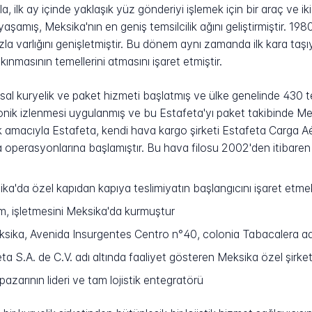
, ilk ay içinde yaklaşık yüz gönderiyi işlemek için bir araç ve iki
şamış, Meksika'nın en geniş temsilcilik ağını geliştirmiştir. 198
ızla varlığını genişletmiştir. Bu dönem aynı zamanda ilk kara taş
ınmasının temellerini atmasını işaret etmiştir.
sal kuryelik ve paket hizmeti başlatmış ve ülke genelinde 430 tem
ronik izlenmesi uygulanmış ve bu Estafeta'yı paket takibinde Me
mek amacıyla Estafeta, kendi hava kargo şirketi Estafeta Carga A
 operasyonlarına başlamıştır. Bu hava filosu 2002'den itibaren u
a'da özel kapıdan kapıya teslimiyatın başlangıcını işaret etme
m, işletmesini Meksika'da kurmuştur
ksika, Avenida Insurgentes Centro n°40, colonia Tabacalera a
 S.A. de C.V. adı altında faaliyet gösteren Meksika özel şirket
azarının lideri ve tam lojistik entegratörü