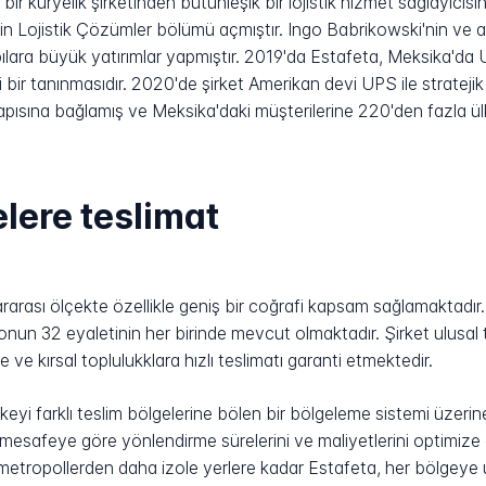
 bir kuryelik şirketinden bütünleşik bir lojistik hizmet sağlayıcıs
in Lojistik Çözümler bölümü açmıştır. Ingo Babrikowski'nin ve 
ılara büyük yatırımlar yapmıştır. 2019'da Estafeta, Meksika'da Ulu
ir tanınmasıdır. 2020'de şirket Amerikan devi UPS ile stratejik 
apısına bağlamış ve Meksika'daki müşterilerine 220'den fazla ülk
elere teslimat
rarası ölçekte özellikle geniş bir coğrafi kapsam sağlamaktadır.
un 32 eyaletinin her birinde mevcut olmaktadır. Şirket ulusal t
ve kırsal toplulukklara hızlı teslimatı garanti etmektedir.
lkeyi farklı teslim bölgelerine bölen bir bölgeleme sistemi üze
 mesafeye göre yönlendirme sürelerini ve maliyetlerini optimize
tropollerden daha izole yerlere kadar Estafeta, her bölgeye uyg