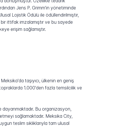
ına dönüşmüştür. Özellikle tedarik
ardından Jens P. Grimm'in yönetiminde
sal Lojistik Ödülü ile ödüllendirilmiştir,
bir ittifak imzalamıştır ve bu sayede
eye erişim sağlamıştır.
 Meksika'da taşıyıcı, ülkenin en geniş
opraklarda 1.000'den fazla temsilcilik ve
rine dayanmaktadır. Bu organizasyon,
 etmeyi sağlamaktadır. Meksika City,
un teslim sıklıklarıyla tam ulusal