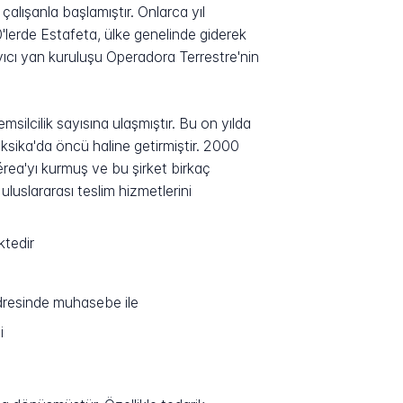
 çalışanla başlamıştır. Onlarca yıl
0'lerde Estafeta, ülke genelinde giderek
ıyıcı yan kuruluşu Operadora Terrestre'nin
silcilik sayısına ulaşmıştır. Bu on yılda
ksika'da öncü haline getirmiştir. 2000
érea'yı kurmuş ve bu şirket birkaç
luslararası teslim hizmetlerini
ktedir
dresinde muhasebe ile
i