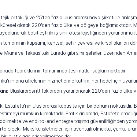
tejik ortaklığı ve 25'ten fazla uluslararası hava şirketi ile anl
 küresel olarak 220'den fazla ülke ve bölgeye bağlamaktadır. Mü
dalanarak basitleştirilmiş sınır ötesi lojistiğinden yararlanmakta
 tamamının kapsamı, kentsel, şehir çevresi ve kırsal alanları dah
le Miami ve Teksas'taki Laredo gibi sınır şehirleri üzerinden Amer
Kanada topraklarının tamamında teslimatlar sağlanmaktadır
'nın ana ülkelerinin hizmetlerine katılım, her hedef için uyarla
anı:
Uluslararası ittifaklardan yararlanarak 220'den fazla ülke
k, Estafeta'nın uluslararası kapasite için bir dönüm noktasıdır. 
eştirmeyi mümkün kılmaktadır. Pratik anlamda, Estafeta aracılığıyla
abilmekte ve end-to-end entegre taşıma güvenilirliğinden yararlan
ta ölçekli Meksika işletmeleri için avantajlı olmakta, çünkü ürünl
ir lojistik ağa erişebilmektedirler.