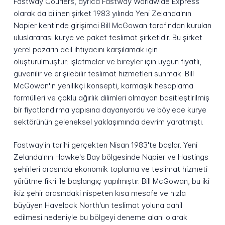
Fastway Couriers, ayrıca Fastway Worldwide Express
olarak da bilinen şirket 1983 yılında Yeni Zelanda'nın
Napier kentinde girişimci Bill McGowan tarafından kurulan
uluslararası kurye ve paket teslimat şirketidir. Bu şirket
yerel pazarın acil ihtiyacını karşılamak için
oluşturulmuştur: işletmeler ve bireyler için uygun fiyatlı,
güvenilir ve erişilebilir teslimat hizmetleri sunmak. Bill
McGowan'ın yenilikçi konsepti, karmaşık hesaplama
formülleri ve çoklu ağırlık dilimleri olmayan basitleştirilmiş
bir fiyatlandırma yapısına dayanıyordu ve böylece kurye
sektörünün geleneksel yaklaşımında devrim yaratmıştı.
Fastway'in tarihi gerçekten Nisan 1983'te başlar. Yeni
Zelanda'nın Hawke's Bay bölgesinde Napier ve Hastings
şehirleri arasında ekonomik toplama ve teslimat hizmeti
yürütme fikri ile başlangıç yapılmıştır. Bill McGowan, bu iki
ikiz şehir arasındaki nispeten kısa mesafe ve hızla
büyüyen Havelock North'un teslimat yoluna dahil
edilmesi nedeniyle bu bölgeyi deneme alanı olarak