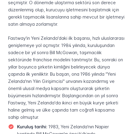
seçmiştir. O dönemde ulaştırma sektörü son derece
düzenlenmiş olup, kurucuyu işletmesini başlatmak için
gerekli taşımacılık lisanslarına sahip mevcut bir işletmeyi
satın almaya zorlamıştır.
Fastway'in Yeni Zelanda'daki ilk başarısı, hızlı uluslararası
genişlemeye yol açmıştır. 1984 yılında, kuruluşundan
sadece bir yıl sonra Bill McGowan, taşımacılık
sektöründe franchise modelini tanıtmıştır. Bu, sonraki on
yıllar boyunca şirketin kimliğini belirleyecek dünya
çapında ilk yeniliktir. Bu başarı, ona 1986 yılında "Yeni
Zelanda'nın Yılın Girişimcisi" unvanını kazandırmış ve
önemli ulusal medya kapsamı oluşturarak şirketin
büyümesini hızlandırmıştır. Başlangıcından on yıl sonra
Fastway, Yeni Zelanda'da ikinci en büyük kurye şirketi
haline gelmiş ve ülke çapında tam coğrafi kapsama
sahip olmuştur.
Kuruluş tarihi:
1983, Yeni Zelanda'nın Napier
kentinde Bill McGowan'ın öncülüğünde