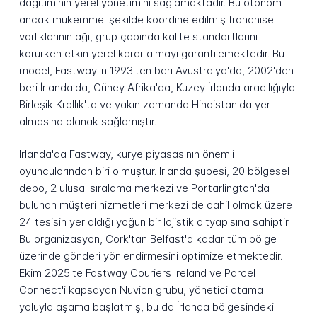
dağıtımının yerel yönetimini sağlamaktadır. Bu otonom
ancak mükemmel şekilde koordine edilmiş franchise
varlıklarının ağı, grup çapında kalite standartlarını
korurken etkin yerel karar almayı garantilemektedir. Bu
model, Fastway'in 1993'ten beri Avustralya'da, 2002'den
beri İrlanda'da, Güney Afrika'da, Kuzey İrlanda aracılığıyla
Birleşik Krallık'ta ve yakın zamanda Hindistan'da yer
almasına olanak sağlamıştır.
İrlanda'da Fastway, kurye piyasasının önemli
oyuncularından biri olmuştur. İrlanda şubesi, 20 bölgesel
depo, 2 ulusal sıralama merkezi ve Portarlington'da
bulunan müşteri hizmetleri merkezi de dahil olmak üzere
24 tesisin yer aldığı yoğun bir lojistik altyapısına sahiptir.
Bu organizasyon, Cork'tan Belfast'a kadar tüm bölge
üzerinde gönderi yönlendirmesini optimize etmektedir.
Ekim 2025'te Fastway Couriers Ireland ve Parcel
Connect'i kapsayan Nuvion grubu, yönetici atama
yoluyla aşama başlatmış, bu da İrlanda bölgesindeki