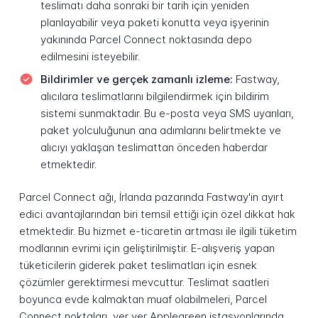
teslimatı daha sonraki bir tarih için yeniden
planlayabilir veya paketi konutta veya işyerinin
yakınında Parcel Connect noktasında depo
edilmesini isteyebilir.
Bildirimler ve gerçek zamanlı izleme:
Fastway,
alıcılara teslimatlarını bilgilendirmek için bildirim
sistemi sunmaktadır. Bu e-posta veya SMS uyarıları,
paket yolculuğunun ana adımlarını belirtmekte ve
alıcıyı yaklaşan teslimattan önceden haberdar
etmektedir.
Parcel Connect ağı, İrlanda pazarında Fastway'in ayırt
edici avantajlarından biri temsil ettiği için özel dikkat hak
etmektedir. Bu hizmet e-ticaretin artması ile ilgili tüketim
modlarının evrimi için geliştirilmiştir. E-alışveriş yapan
tüketicilerin giderek paket teslimatları için esnek
çözümler gerektirmesi mevcuttur. Teslimat saatleri
boyunca evde kalmaktan muaf olabilmeleri, Parcel
Connect noktaları, yer yer Applegreen istasyonlarında,