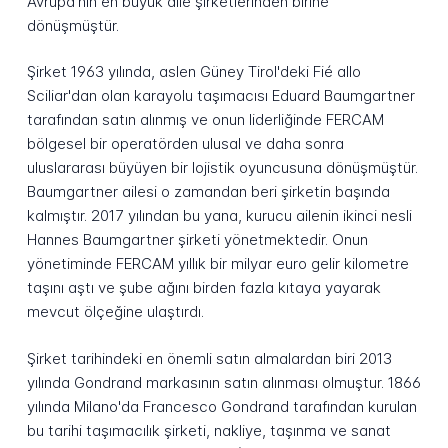
Avrupa'nın en büyük aile şirketlerinden birine
dönüşmüştür.
Şirket 1963 yılında, aslen Güney Tirol'deki Fié allo
Sciliar'dan olan karayolu taşımacısı Eduard Baumgartner
tarafından satın alınmış ve onun liderliğinde FERCAM
bölgesel bir operatörden ulusal ve daha sonra
uluslararası büyüyen bir lojistik oyuncusuna dönüşmüştür.
Baumgartner ailesi o zamandan beri şirketin başında
kalmıştır. 2017 yılından bu yana, kurucu ailenin ikinci nesli
Hannes Baumgartner şirketi yönetmektedir. Onun
yönetiminde FERCAM yıllık bir milyar euro gelir kilometre
taşını aştı ve şube ağını birden fazla kıtaya yayarak
mevcut ölçeğine ulaştırdı.
Şirket tarihindeki en önemli satın almalardan biri 2013
yılında Gondrand markasının satın alınması olmuştur. 1866
yılında Milano'da Francesco Gondrand tarafından kurulan
bu tarihi taşımacılık şirketi, nakliye, taşınma ve sanat