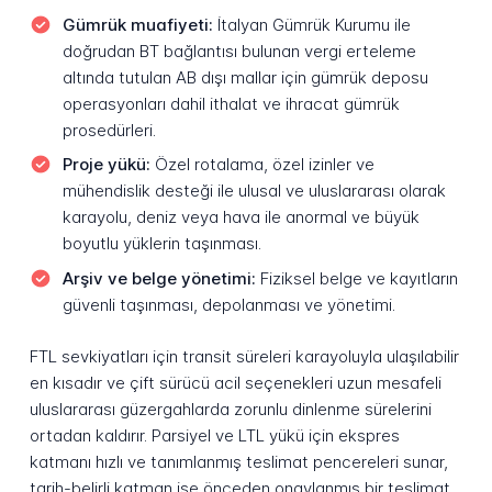
Gümrük muafiyeti:
İtalyan Gümrük Kurumu ile
doğrudan BT bağlantısı bulunan vergi erteleme
altında tutulan AB dışı mallar için gümrük deposu
operasyonları dahil ithalat ve ihracat gümrük
prosedürleri.
Proje yükü:
Özel rotalama, özel izinler ve
mühendislik desteği ile ulusal ve uluslararası olarak
karayolu, deniz veya hava ile anormal ve büyük
boyutlu yüklerin taşınması.
Arşiv ve belge yönetimi:
Fiziksel belge ve kayıtların
güvenli taşınması, depolanması ve yönetimi.
FTL sevkiyatları için transit süreleri karayoluyla ulaşılabilir
en kısadır ve çift sürücü acil seçenekleri uzun mesafeli
uluslararası güzergahlarda zorunlu dinlenme sürelerini
ortadan kaldırır. Parsiyel ve LTL yükü için ekspres
katmanı hızlı ve tanımlanmış teslimat pencereleri sunar,
tarih-belirli katman ise önceden onaylanmış bir teslimat