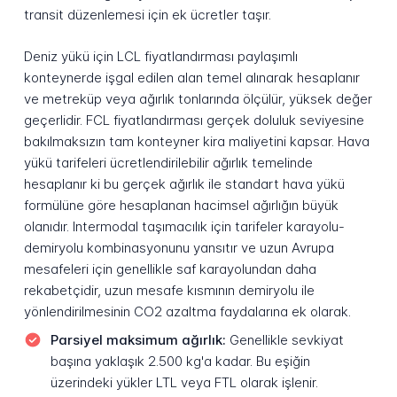
transit düzenlemesi için ek ücretler taşır.
Deniz yükü için LCL fiyatlandırması paylaşımlı
konteynerde işgal edilen alan temel alınarak hesaplanır
ve metreküp veya ağırlık tonlarında ölçülür, yüksek değer
geçerlidir. FCL fiyatlandırması gerçek doluluk seviyesine
bakılmaksızın tam konteyner kira maliyetini kapsar. Hava
yükü tarifeleri ücretlendirilebilir ağırlık temelinde
hesaplanır ki bu gerçek ağırlık ile standart hava yükü
formülüne göre hesaplanan hacimsel ağırlığın büyük
olanıdır. Intermodal taşımacılık için tarifeler karayolu-
demiryolu kombinasyonunu yansıtır ve uzun Avrupa
mesafeleri için genellikle saf karayolundan daha
rekabetçidir, uzun mesafe kısmının demiryolu ile
yönlendirilmesinin CO2 azaltma faydalarına ek olarak.
Parsiyel maksimum ağırlık:
Genellikle sevkiyat
başına yaklaşık 2.500 kg'a kadar. Bu eşiğin
üzerindeki yükler LTL veya FTL olarak işlenir.