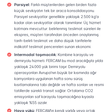
Parsiyel:
Farklı müşterilerden gelen birden fazla
küçük sevkiyatın tek bir araca konsolidasyonu.
Parsiyel sevkiyatlar genellikle yaklaşık 2.500 kg'a
kadar olan sevkiyatlar olarak tanımlanır. Üç hizmet
katmanı mevcuttur: belirlenmiş teslimat süreleri ile
ekspres, müşteri tarafından önceden onaylanmış
tarih-belirli teslimat ve daha düşük tarifelerle
indikatif teslimat pencereleri sunan ekonomi.
Intermodal taşımacılık:
Kombine karayolu ve
demiryolu hizmeti. FERCAM bu mod aracılığıyla yılda
yaklaşık 24.000 yük birimi taşır. Demiryolu
operasyonları Avrupa'nın büyük bir kısmında ağır
kamyonlara uygulanan hafta sonu sürüş
kısıtlamalarına tabi değildir ve hafta sonları ve resmi
tatillerde sürekli transit sağlar. Ortalama CO2
emisyonları saf karayolu taşımacılığına kıyasla
yaklaşık %55 azalır.
Hava yükü:
FERCAM'ın kendi varlığı veya ortak