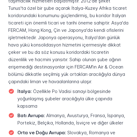
taşımacılık hizmetleri başlatmıştır. 2012'de şirket
Tunus'ta özel bir şube açarak İtalya-Kuzey Afrika ticaret
koridorundaki konumunu güçlendirmiş, bu koridor İtalyan
ticareti için önemli ticari ve tarihi öneme sahiptir. Asya'da
FERCAM, Hong Kong, Çin ve Japonya'da kendi ofislerini
işletmektedir. Japonya operasyonu, İtalya'dan günlük
hava yükü konsolidasyon hizmetini içermesiyle dikkat
çeker ve bu da söz konusu koridordaki ticaretin
düzenlilik ve hacmini yansıtır. Sahip olunan şube ağının
erişemediği destinasyonlar için FERCAM'ın Air & Ocean
bölümü dikkatle seçilmiş yük ortakları aracılığıyla dünya
çapındaki liman ve havaalanlarına ulaşır.
İtalya:
Özellikle Po Vadisi sanayi bölgesinde
yoğunlaşmış şubeler aracılığıyla ülke çapında
kapsama
Batı Avrupa:
Almanya, Avusturya, Fransa, İspanya,
Portekiz, Belçika, Hollanda, İsviçre ve diğer ülkeler
Orta ve Doğu Avrupa:
Slovakya, Romanya ve