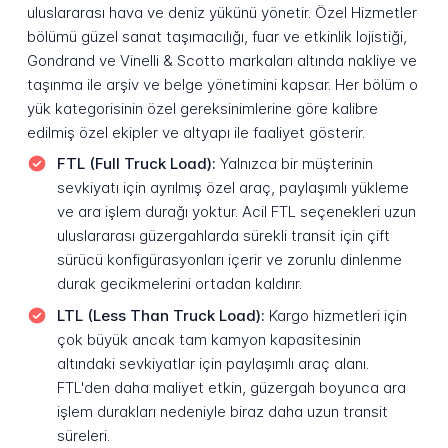
uluslararası hava ve deniz yükünü yönetir. Özel Hizmetler
bölümü güzel sanat taşımacılığı, fuar ve etkinlik lojistiği,
Gondrand ve Vinelli & Scotto markaları altında nakliye ve
taşınma ile arşiv ve belge yönetimini kapsar. Her bölüm o
yük kategorisinin özel gereksinimlerine göre kalibre
edilmiş özel ekipler ve altyapı ile faaliyet gösterir.
FTL (Full Truck Load):
Yalnızca bir müşterinin
sevkiyatı için ayrılmış özel araç, paylaşımlı yükleme
ve ara işlem durağı yoktur. Acil FTL seçenekleri uzun
uluslararası güzergahlarda sürekli transit için çift
sürücü konfigürasyonları içerir ve zorunlu dinlenme
durak gecikmelerini ortadan kaldırır.
LTL (Less Than Truck Load):
Kargo hizmetleri için
çok büyük ancak tam kamyon kapasitesinin
altındaki sevkiyatlar için paylaşımlı araç alanı.
FTL'den daha maliyet etkin, güzergah boyunca ara
işlem durakları nedeniyle biraz daha uzun transit
süreleri.