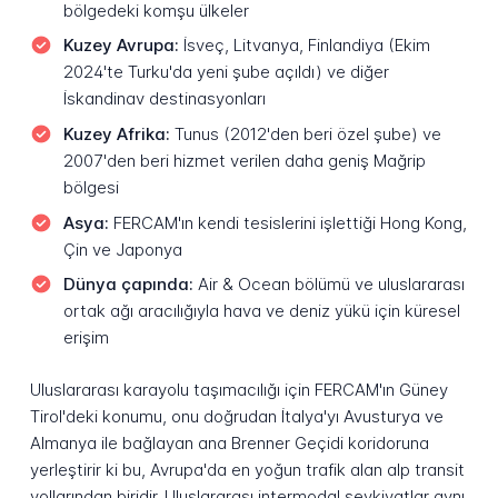
bölgedeki komşu ülkeler
Kuzey Avrupa:
İsveç, Litvanya, Finlandiya (Ekim
2024'te Turku'da yeni şube açıldı) ve diğer
İskandinav destinasyonları
Kuzey Afrika:
Tunus (2012'den beri özel şube) ve
2007'den beri hizmet verilen daha geniş Mağrip
bölgesi
Asya:
FERCAM'ın kendi tesislerini işlettiği Hong Kong,
Çin ve Japonya
Dünya çapında:
Air & Ocean bölümü ve uluslararası
ortak ağı aracılığıyla hava ve deniz yükü için küresel
erişim
Uluslararası karayolu taşımacılığı için FERCAM'ın Güney
Tirol'deki konumu, onu doğrudan İtalya'yı Avusturya ve
Almanya ile bağlayan ana Brenner Geçidi koridoruna
yerleştirir ki bu, Avrupa'da en yoğun trafik alan alp transit
yollarından biridir. Uluslararası intermodal sevkiyatlar aynı