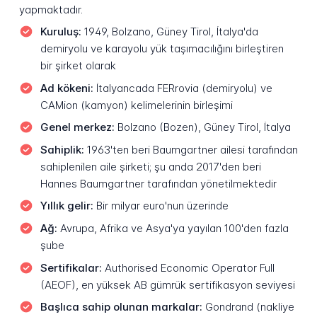
yapmaktadır.
Kuruluş:
1949, Bolzano, Güney Tirol, İtalya'da
demiryolu ve karayolu yük taşımacılığını birleştiren
bir şirket olarak
Ad kökeni:
İtalyancada
FERrovia
(demiryolu) ve
CAMion
(kamyon) kelimelerinin birleşimi
Genel merkez:
Bolzano (Bozen), Güney Tirol, İtalya
Sahiplik:
1963'ten beri Baumgartner ailesi tarafından
sahiplenilen aile şirketi; şu anda 2017'den beri
Hannes Baumgartner tarafından yönetilmektedir
Yıllık gelir:
Bir milyar euro'nun üzerinde
Ağ:
Avrupa, Afrika ve Asya'ya yayılan 100'den fazla
şube
Sertifikalar:
Authorised Economic Operator Full
(AEOF), en yüksek AB gümrük sertifikasyon seviyesi
Başlıca sahip olunan markalar:
Gondrand (nakliye