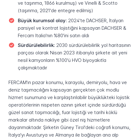
ve taşınma, 1866 kurulmuş) ve Vinelli & Scotto
(taşınma, 2021'de entegre edilmiş)
Büyük kurumsal olay:
2024'te DACHSER, İtalyan
parsiyel ve kontrat lojistiğini kapsayan DACHSER &
Fercam Italia'nın %80'ini satın aldı
Sürdürülebilirlik:
2030 sürdürülebilirlik yol haritasının
parçası olarak Nisan 2023 itibarıyla şirkete ait yeni
nesil kamyonların %100'ü HVO biyoyakıtla
çalışmaktadır
FERCAM'ın pazar konumu, karayolu, demiryolu, hava ve
deniz taşımacılığını kapsayan gerçekten çok modlu
hizmet sunumuna ve karşılaştırılabilir büyüklükteki lojistik
operatörlerinin nispeten azının şirket içinde sürdürdüğü
güzel sanat taşımacılığı, fuar lojistiği ve tarihi köklü
markalar altında nakliye gibi özel niş hizmetlere
dayanmaktadır. Şirketin Güney Tirol'deki coğrafi konumu,
İtalya'yı Avusturya ve Almanya ile bağlayan ana alp