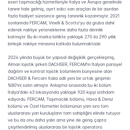
eseri taşımacılığı hizmetleriyle İtalya ve Avrupa genelinde
tanınır hale gelmiş, ayırt edici sarı araçları ile bir asırdan
fazla faaliyet süresince geniş tanınırlık kazanmıştır. 2021
sonlarında FERCAM, Vinelli & Scotto'yu da gruba dahil
ederek nakliye yeteneklerine daha fazla derinlik
katmıştır. Bu iki marka birlikte yaklaşık 270 ila 290 yıllık
birleşik nakliye mirasına katkıda bulunmaktadır.
2024 yılında büyük bir yapısal değişiklik gerçekleşmiş,
Alman lojistik şirketi DACHSER, FERCAM'ın İtalyan parsiyel
dağıtım ve kontrat lojistik bölümlerini bünyesine alan
DACHSER & Fercam Italia adlı yeni bir ortak girişimin
%80'ini satın almıştır. Anlaşma sırasında bu iki bölüm
İtalya'daki 43 lokasyonda yaklaşık 920 kişiyi istihdam
ediyordu. FERCAM, Taşımacılık bölümü, Hava & Deniz
bölümü ve Özel Hizmetler bölümünün yanı sıra tüm
uluslararası yan kuruluşların tam sahipliğini elinde tutuyor
ve bu da onu daha yalın ama yine de geniş çapta
çeşitlendirilmiş uluslararası bir lojistik operatörü