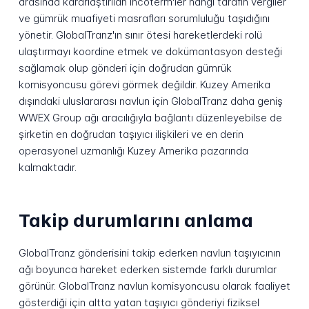
arasında kararlaştırılan incoterm'ler hangi tarafın vergiler
ve gümrük muafiyeti masrafları sorumluluğu taşıdığını
yönetir. GlobalTranz'ın sınır ötesi hareketlerdeki rolü
ulaştırmayı koordine etmek ve dokümantasyon desteği
sağlamak olup gönderi için doğrudan gümrük
komisyoncusu görevi görmek değildir. Kuzey Amerika
dışındaki uluslararası navlun için GlobalTranz daha geniş
WWEX Group ağı aracılığıyla bağlantı düzenleyebilse de
şirketin en doğrudan taşıyıcı ilişkileri ve en derin
operasyonel uzmanlığı Kuzey Amerika pazarında
kalmaktadır.
Takip durumlarını anlama
GlobalTranz gönderisini takip ederken navlun taşıyıcının
ağı boyunca hareket ederken sistemde farklı durumlar
görünür. GlobalTranz navlun komisyoncusu olarak faaliyet
gösterdiği için altta yatan taşıyıcı gönderiyi fiziksel