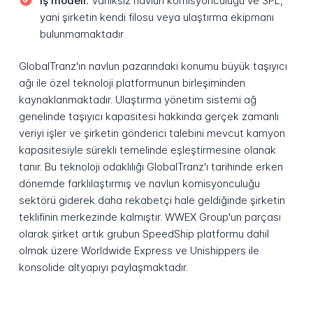
İş modeli:
Varlıksız navlun komisyonculuğu ve 3PL,
yani şirketin kendi filosu veya ulaştırma ekipmanı
bulunmamaktadır
GlobalTranz'ın navlun pazarındaki konumu büyük taşıyıcı
ağı ile özel teknoloji platformunun birleşiminden
kaynaklanmaktadır. Ulaştırma yönetim sistemi ağ
genelinde taşıyıcı kapasitesi hakkında gerçek zamanlı
veriyi işler ve şirketin gönderici talebini mevcut kamyon
kapasitesiyle sürekli temelinde eşleştirmesine olanak
tanır. Bu teknoloji odaklılığı GlobalTranz'ı tarihinde erken
dönemde farklılaştırmış ve navlun komisyonculuğu
sektörü giderek daha rekabetçi hale geldiğinde şirketin
teklifinin merkezinde kalmıştır. WWEX Group'un parçası
olarak şirket artık grubun SpeedShip platformu dahil
olmak üzere Worldwide Express ve Unishippers ile
konsolide altyapıyı paylaşmaktadır.