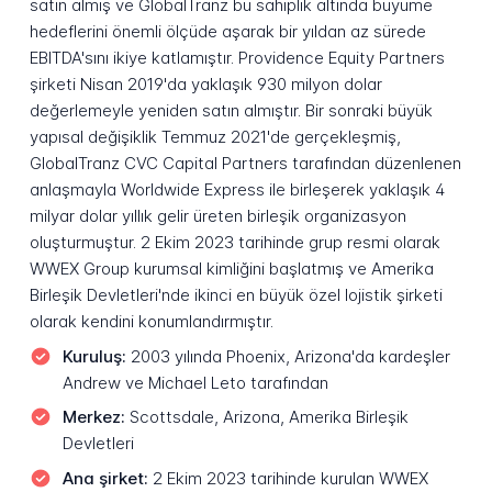
satın almış ve GlobalTranz bu sahiplik altında büyüme
hedeflerini önemli ölçüde aşarak bir yıldan az sürede
EBITDA'sını ikiye katlamıştır. Providence Equity Partners
şirketi Nisan 2019'da yaklaşık 930 milyon dolar
değerlemeyle yeniden satın almıştır. Bir sonraki büyük
yapısal değişiklik Temmuz 2021'de gerçekleşmiş,
GlobalTranz CVC Capital Partners tarafından düzenlenen
anlaşmayla Worldwide Express ile birleşerek yaklaşık 4
milyar dolar yıllık gelir üreten birleşik organizasyon
oluşturmuştur. 2 Ekim 2023 tarihinde grup resmi olarak
WWEX Group kurumsal kimliğini başlatmış ve Amerika
Birleşik Devletleri'nde ikinci en büyük özel lojistik şirketi
olarak kendini konumlandırmıştır.
Kuruluş:
2003 yılında Phoenix, Arizona'da kardeşler
Andrew ve Michael Leto tarafından
Merkez:
Scottsdale, Arizona, Amerika Birleşik
Devletleri
Ana şirket:
2 Ekim 2023 tarihinde kurulan WWEX