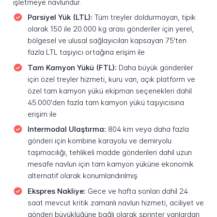
işletmeye navlundur.
Parsiyel Yük (LTL):
Tüm treyler doldurmayan, tipik
olarak 150 ile 20.000 kg arası gönderiler için yerel,
bölgesel ve ulusal sağlayıcıları kapsayan 75'ten
fazla LTL taşıyıcı ortağına erişim ile
Tam Kamyon Yükü (FTL):
Daha büyük gönderiler
için özel treyler hizmeti, kuru van, açık platform ve
özel tam kamyon yükü ekipman seçenekleri dahil
45.000'den fazla tam kamyon yükü taşıyıcısına
erişim ile
Intermodal Ulaştırma:
804 km veya daha fazla
gönderi için kombine karayolu ve demiryolu
taşımacılığı, tehlikeli madde gönderileri dahil uzun
mesafe navlun için tam kamyon yüküne ekonomik
alternatif olarak konumlandırılmış
Ekspres Nakliye:
Gece ve hafta sonları dahil 24
saat mevcut kritik zamanlı navlun hizmeti, aciliyet ve
gönderi büyüklüğüne bağlı olarak sprinter vanlardan