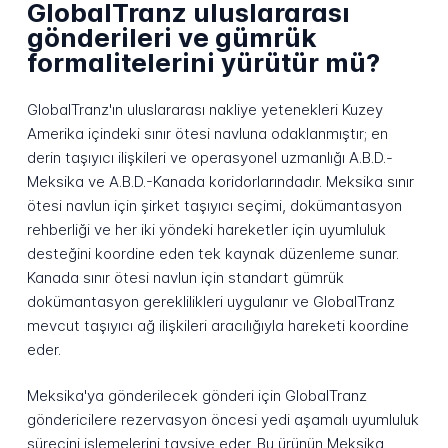
GlobalTranz uluslararası
gönderileri ve gümrük
formalitelerini yürütür mü?
GlobalTranz'ın uluslararası nakliye yetenekleri Kuzey
Amerika içindeki sınır ötesi navluna odaklanmıştır; en
derin taşıyıcı ilişkileri ve operasyonel uzmanlığı A.B.D.-
Meksika ve A.B.D.-Kanada koridorlarındadır. Meksika sınır
ötesi navlun için şirket taşıyıcı seçimi, dokümantasyon
rehberliği ve her iki yöndeki hareketler için uyumluluk
desteğini koordine eden tek kaynak düzenleme sunar.
Kanada sınır ötesi navlun için standart gümrük
dokümantasyon gereklilikleri uygulanır ve GlobalTranz
mevcut taşıyıcı ağ ilişkileri aracılığıyla hareketi koordine
eder.
Meksika'ya gönderilecek gönderi için GlobalTranz
göndericilere rezervasyon öncesi yedi aşamalı uyumluluk
sürecini işlemelerini tavsiye eder. Bu ürünün Meksika