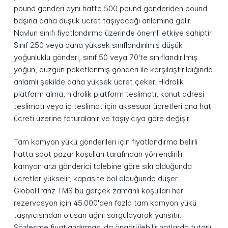
pound gönderi aynı hatta 500 pound gönderiden pound
başına daha düşük ücret taşıyacağı anlamına gelir.
Navlun sınıfı fiyatlandırma üzerinde önemli etkiye sahiptir.
Sınıf 250 veya daha yüksek sınıflandırılmış düşük
yoğunluklu gönderi, sınıf 50 veya 70'te sınıflandırılmış
yoğun, düzgün paketlenmiş gönderi ile karşılaştırıldığında
anlamlı şekilde daha yüksek ücret çeker. Hidrolik
platform alma, hidrolik platform teslimatı, konut adresi
teslimatı veya iç teslimat için aksesuar ücretleri ana hat
ücreti üzerine faturalanır ve taşıyıcıya göre değişir.
Tam kamyon yükü gönderileri için fiyatlandırma belirli
hatta spot pazar koşulları tarafından yönlendirilir;
kamyon arzı gönderici talebine göre sıkı olduğunda
ücretler yükselir, kapasite bol olduğunda düşer.
GlobalTranz TMS bu gerçek zamanlı koşulları her
rezervasyon için 45.000'den fazla tam kamyon yükü
taşıyıcısından oluşan ağını sorgulayarak yansıtır.
Sözleşme fiyatlandırması da öngörülebilir hatlarda tutarlı,