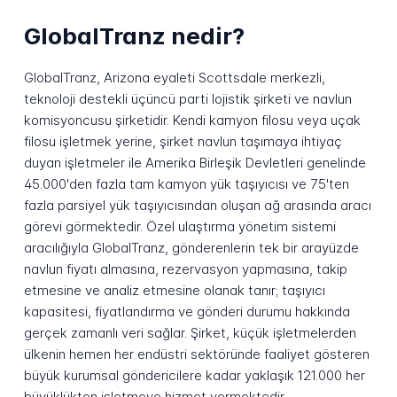
GlobalTranz nedir?
GlobalTranz, Arizona eyaleti Scottsdale merkezli,
teknoloji destekli üçüncü parti lojistik şirketi ve navlun
komisyoncusu şirketidir. Kendi kamyon filosu veya uçak
filosu işletmek yerine, şirket navlun taşımaya ihtiyaç
duyan işletmeler ile Amerika Birleşik Devletleri genelinde
45.000'den fazla tam kamyon yük taşıyıcısı ve 75'ten
fazla parsiyel yük taşıyıcısından oluşan ağ arasında aracı
görevi görmektedir. Özel ulaştırma yönetim sistemi
aracılığıyla GlobalTranz, gönderenlerin tek bir arayüzde
navlun fiyatı almasına, rezervasyon yapmasına, takip
etmesine ve analiz etmesine olanak tanır; taşıyıcı
kapasitesi, fiyatlandırma ve gönderi durumu hakkında
gerçek zamanlı veri sağlar. Şirket, küçük işletmelerden
ülkenin hemen her endüstri sektöründe faaliyet gösteren
büyük kurumsal göndericilere kadar yaklaşık 121.000 her
büyüklükten işletmeye hizmet vermektedir.