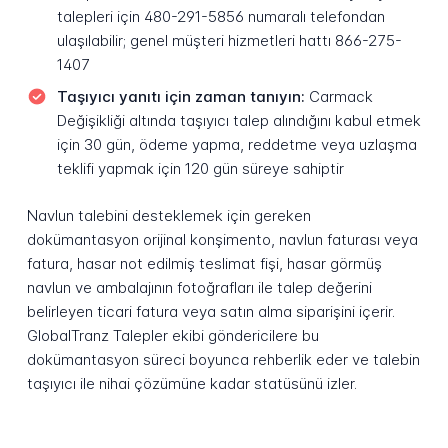
talepleri için 480-291-5856 numaralı telefondan
ulaşılabilir; genel müşteri hizmetleri hattı 866-275-
1407
Taşıyıcı yanıtı için zaman tanıyın:
Carmack
Değişikliği altında taşıyıcı talep alındığını kabul etmek
için 30 gün, ödeme yapma, reddetme veya uzlaşma
teklifi yapmak için 120 gün süreye sahiptir
Navlun talebini desteklemek için gereken
dokümantasyon orijinal konşimento, navlun faturası veya
fatura, hasar not edilmiş teslimat fişi, hasar görmüş
navlun ve ambalajının fotoğrafları ile talep değerini
belirleyen ticari fatura veya satın alma siparişini içerir.
GlobalTranz Talepler ekibi göndericilere bu
dokümantasyon süreci boyunca rehberlik eder ve talebin
taşıyıcı ile nihai çözümüne kadar statüsünü izler.