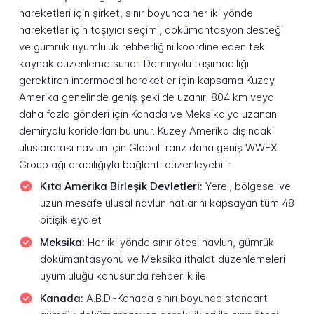
hareketleri için şirket, sınır boyunca her iki yönde
hareketler için taşıyıcı seçimi, dokümantasyon desteği
ve gümrük uyumluluk rehberliğini koordine eden tek
kaynak düzenleme sunar. Demiryolu taşımacılığı
gerektiren intermodal hareketler için kapsama Kuzey
Amerika genelinde geniş şekilde uzanır; 804 km veya
daha fazla gönderi için Kanada ve Meksika'ya uzanan
demiryolu koridorları bulunur. Kuzey Amerika dışındaki
uluslararası navlun için GlobalTranz daha geniş WWEX
Group ağı aracılığıyla bağlantı düzenleyebilir.
Kıta Amerika Birleşik Devletleri:
Yerel, bölgesel ve
uzun mesafe ulusal navlun hatlarını kapsayan tüm 48
bitişik eyalet
Meksika:
Her iki yönde sınır ötesi navlun, gümrük
dokümantasyonu ve Meksika ithalat düzenlemeleri
uyumluluğu konusunda rehberlik ile
Kanada:
A.B.D.-Kanada sınırı boyunca standart