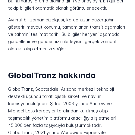
Bu numarayı arama alanına girin ve onaylayın. En güncel
takip bilgileri otomatik olarak görüntülenecektir.
Ayrıntılı bir zaman çizelgesi, kargonuzun güzergahını
gösterir: mevcut konumu, tamamlanan transit aşamaları
ve tahmini teslimat tarihi. Bu bilgiler her yeni aşamada
güncellenir ve gönderinizin ilerleyişini gerçek zamanlı
olarak takip etmenizi sağlar.
GlobalTranz hakkında
GlobalTranz, Scottsdale, Arizona merkezli teknoloji
destekli üçüncü taraf lojistik şirketi ve navlun
komisyonculuğudur. Şirket 2003 yılında Andrew ve
Michael Leto kardeşler tarafından kurulmuş olup
taşımacılık yönetim platformu aracılığıyla işletmeleri
45.000'den fazla taşıyıcıyla buluşturmaktadır.
GlobalTranz, 2021 yılında Worldwide Express ile