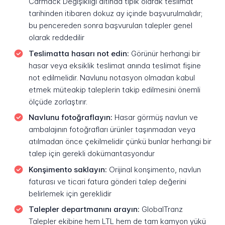
Carmack Değişikliği altında tipik olarak teslimat
tarihinden itibaren dokuz ay içinde başvurulmalıdır;
bu pencereden sonra başvurulan talepler genel
olarak reddedilir
Teslimatta hasarı not edin:
Görünür herhangi bir
hasar veya eksiklik teslimat anında teslimat fişine
not edilmelidir. Navlunu notasyon olmadan kabul
etmek müteakip taleplerin takip edilmesini önemli
ölçüde zorlaştırır.
Navlunu fotoğraflayın:
Hasar görmüş navlun ve
ambalajının fotoğrafları ürünler taşınmadan veya
atılmadan önce çekilmelidir çünkü bunlar herhangi bir
talep için gerekli dokümantasyondur
Konşimento saklayın:
Orijinal konşimento, navlun
faturası ve ticari fatura gönderi talep değerini
belirlemek için gereklidir
Talepler departmanını arayın:
GlobalTranz
Talepler ekibine hem LTL hem de tam kamyon yükü