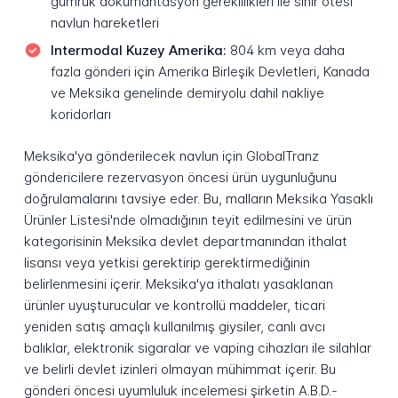
gümrük dokümantasyon gereklilikleri ile sınır ötesi
navlun hareketleri
Intermodal Kuzey Amerika:
804 km veya daha
fazla gönderi için Amerika Birleşik Devletleri, Kanada
ve Meksika genelinde demiryolu dahil nakliye
koridorları
Meksika'ya gönderilecek navlun için GlobalTranz
göndericilere rezervasyon öncesi ürün uygunluğunu
doğrulamalarını tavsiye eder. Bu, malların Meksika Yasaklı
Ürünler Listesi'nde olmadığının teyit edilmesini ve ürün
kategorisinin Meksika devlet departmanından ithalat
lisansı veya yetkisi gerektirip gerektirmediğinin
belirlenmesini içerir. Meksika'ya ithalatı yasaklanan
ürünler uyuşturucular ve kontrollü maddeler, ticari
yeniden satış amaçlı kullanılmış giysiler, canlı avcı
balıklar, elektronik sigaralar ve vaping cihazları ile silahlar
ve belirli devlet izinleri olmayan mühimmat içerir. Bu
gönderi öncesi uyumluluk incelemesi şirketin A.B.D.-