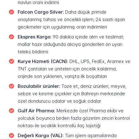
navlun oranı indirimi
Falcon Cargo Silver:
Daha düşük primde
onaylanmış tahsis ve öncelikli işlem; 24 saati aşan
gecikmeler için uygulanmış oran indirimleri
Ekspres Kargo:
90 dakika içinde alım ve teslimat;
mallar hazır olduğunda alıcıya gönderilen ön uyarı
teleks bildirimi
Kurye Hizmeti (CACN):
DHL, UPS, FedEx, Aramex ve
TNT çantaları ve üniteleri için öncelik kaldırma;
orijinde son yüklenen, varışta ilk boşaltılan
Bozulabilir ürünler:
Taze et, deniz ürünleri, meyve,
sebze ve kesme çiçekler için Bahreyn merkezinde
özel dondurucu odalar ve soğuk odalar
Gulf Air Pharma:
Merkezde özel Pharma ekibi ve
yolculuk boyunca birden fazla gözetim zinciri kontrol
noktası ile sıcaklık kontrollü ilaç lojistiği
Değerli Kargo (VAL):
Tüm işlem aşamalarında