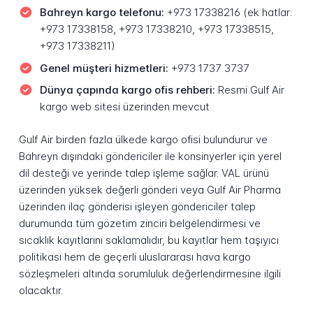
Bahreyn kargo telefonu:
+973 17338216 (ek hatlar:
+973 17338158, +973 17338210, +973 17338515,
+973 17338211)
Genel müşteri hizmetleri:
+973 1737 3737
Dünya çapında kargo ofis rehberi:
Resmi Gulf Air
kargo web sitesi üzerinden mevcut
Gulf Air birden fazla ülkede kargo ofisi bulundurur ve
Bahreyn dışındaki göndericiler ile konsinyerler için yerel
dil desteği ve yerinde talep işleme sağlar. VAL ürünü
üzerinden yüksek değerli gönderi veya Gulf Air Pharma
üzerinden ilaç gönderisi işleyen göndericiler talep
durumunda tüm gözetim zinciri belgelendirmesi ve
sıcaklık kayıtlarını saklamalıdır, bu kayıtlar hem taşıyıcı
politikası hem de geçerli uluslararası hava kargo
sözleşmeleri altında sorumluluk değerlendirmesine ilgili
olacaktır.