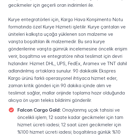
gecikmeler için geçerli oran indirimleri ile.
Kurye entegratörleri için, Kargo Hava Konşimento Notu
formatında özel Kurye Hizmeti işletilir. Kurye çantaları ve
üniteleri kalkışta uçağa yüklenen son malzeme ve
varışta boşaltılan ilk malzemedir. Bu sıra kurye
gönderilerine varışta gümrük incelemesine öncelik erişim
verir, boşaltma ve entegratöre nihai teslimat için devri
hızlandırır. Hizmet DHL, UPS, FedEx, Aramex ve TNT dahil
adlandırılmış ortaklara sunulur. 90 dakikalık Ekspres
Kargo ürünü farklı operasyonel ihtiyaca hizmet eder,
zaman kritik gönderi için 90 dakika içinde alım ve
teslimat sağlar, mallar orijinde toplama hazır olduğunda
alıcıya ön uyarı teleks bildirimi gönderilir.
Falcon Cargo Gold:
Onaylanmış uçak tahsisi ve
öncelikli işlem; 12 saate kadar gecikmeler için tam
hizmet ücreti iadesi; 12 saat üzeri gecikmeler için
%100 hizmet ücreti iadesi; boşaltılırsa günlük %10