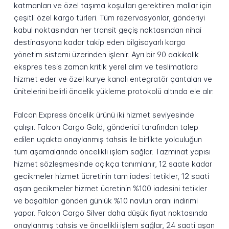
katmanları ve özel taşıma koşulları gerektiren mallar için
çeşitli özel kargo türleri. Tüm rezervasyonlar, gönderiyi
kabul noktasından her transit geçiş noktasından nihai
destinasyona kadar takip eden bilgisayarlı kargo
yönetim sistemi üzerinden işlenir. Ayrı bir 90 dakikalık
ekspres tesis zaman kritik yerel alım ve teslimatlara
hizmet eder ve özel kurye kanalı entegratör çantaları ve
ünitelerini belirli öncelik yükleme protokolü altında ele alır.
Falcon Express öncelik ürünü iki hizmet seviyesinde
çalışır. Falcon Cargo Gold, gönderici tarafından talep
edilen uçakta onaylanmış tahsis ile birlikte yolculuğun
tüm aşamalarında öncelikli işlem sağlar. Tazminat yapısı
hizmet sözleşmesinde açıkça tanımlanır, 12 saate kadar
gecikmeler hizmet ücretinin tam iadesi tetikler, 12 saati
aşan gecikmeler hizmet ücretinin %100 iadesini tetikler
ve boşaltılan gönderi günlük %10 navlun oranı indirimi
yapar. Falcon Cargo Silver daha düşük fiyat noktasında
onaylanmış tahsis ve öncelikli işlem sağlar, 24 saati aşan