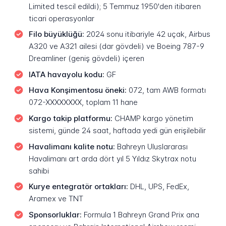
Limited tescil edildi); 5 Temmuz 1950'den itibaren
ticari operasyonlar
Filo büyüklüğü:
2024 sonu itibariyle 42 uçak, Airbus
A320 ve A321 ailesi (dar gövdeli) ve Boeing 787-9
Dreamliner (geniş gövdeli) içeren
IATA havayolu kodu:
GF
Hava Konşimentosu öneki:
072, tam AWB formatı
072-XXXXXXXX, toplam 11 hane
Kargo takip platformu:
CHAMP kargo yönetim
sistemi, günde 24 saat, haftada yedi gün erişilebilir
Havalimanı kalite notu:
Bahreyn Uluslararası
Havalimanı art arda dört yıl 5 Yıldız Skytrax notu
sahibi
Kurye entegratör ortakları:
DHL, UPS, FedEx,
Aramex ve TNT
Sponsorluklar:
Formula 1 Bahreyn Grand Prix ana