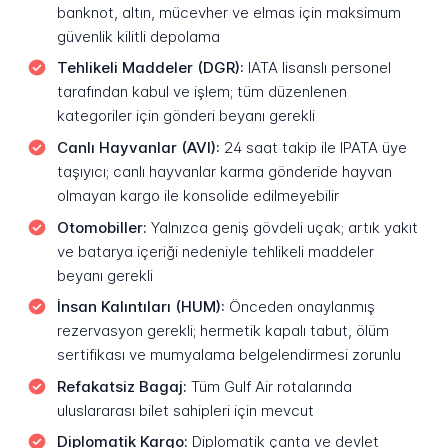
banknot, altın, mücevher ve elmas için maksimum
güvenlik kilitli depolama
Tehlikeli Maddeler (DGR):
IATA lisanslı personel
tarafından kabul ve işlem; tüm düzenlenen
kategoriler için gönderi beyanı gerekli
Canlı Hayvanlar (AVI):
24 saat takip ile IPATA üye
taşıyıcı; canlı hayvanlar karma gönderide hayvan
olmayan kargo ile konsolide edilmeyebilir
Otomobiller:
Yalnızca geniş gövdeli uçak; artık yakıt
ve batarya içeriği nedeniyle tehlikeli maddeler
beyanı gerekli
İnsan Kalıntıları (HUM):
Önceden onaylanmış
rezervasyon gerekli; hermetik kapalı tabut, ölüm
sertifikası ve mumyalama belgelendirmesi zorunlu
Refakatsiz Bagaj:
Tüm Gulf Air rotalarında
uluslararası bilet sahipleri için mevcut
Diplomatik Kargo:
Diplomatik çanta ve devlet