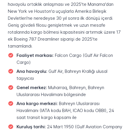
havayolu ortaklık anlaşması ve 2025'te Manama'dan
New York ve Houston'a uçuşlarla Amerika Birleşik
Devletleri'ne neredeyse 30 yıl sonra ilk dönüşü içerdi.
Geniş gövdeli filosu genişletmek ve uzun mesafe
rotalarında kargo bölmesi kapasitesini artırmak üzere 17
ek Boeing 787 Dreamliner siparişi de 2025'te
tamamlandı.
Faaliyet markası:
Falcon Cargo (Gulf Air Falcon
Cargo)
Ana havayolu:
Gulf Air, Bahreyn Krallığı ulusal
taşıyıcısı
Genel merkez:
Muharraq, Bahreyn, Bahreyn
Uluslararası Havalimanı bölgesinde
Ana kargo merkezi:
Bahreyn Uluslararası
Havalimanı (IATA kodu BAH, ICAO kodu OBBI), 24
saat transit kargo kapsamı ile
Kuruluş tarihi:
24 Mart 1950 (Gulf Aviation Company