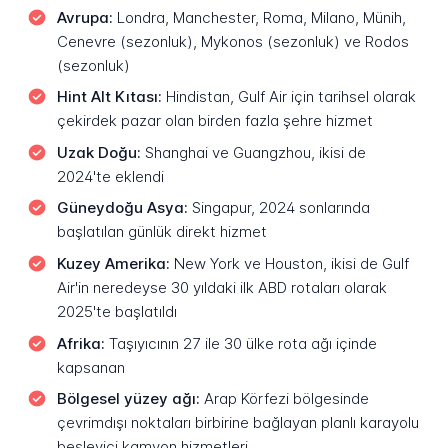
Avrupa:
Londra, Manchester, Roma, Milano, Münih,
Cenevre (sezonluk), Mykonos (sezonluk) ve Rodos
(sezonluk)
Hint Alt Kıtası:
Hindistan, Gulf Air için tarihsel olarak
çekirdek pazar olan birden fazla şehre hizmet
Uzak Doğu:
Shanghai ve Guangzhou, ikisi de
2024'te eklendi
Güneydoğu Asya:
Singapur, 2024 sonlarında
başlatılan günlük direkt hizmet
Kuzey Amerika:
New York ve Houston, ikisi de Gulf
Air'in neredeyse 30 yıldaki ilk ABD rotaları olarak
2025'te başlatıldı
Afrika:
Taşıyıcının 27 ile 30 ülke rota ağı içinde
kapsanan
Bölgesel yüzey ağı:
Arap Körfezi bölgesinde
çevrimdışı noktaları birbirine bağlayan planlı karayolu
besleyici kamyon hizmetleri