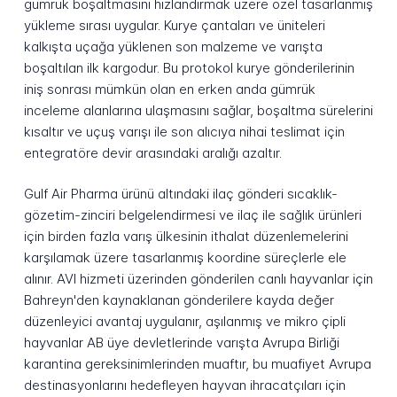
gümrük boşaltmasını hızlandırmak üzere özel tasarlanmış
yükleme sırası uygular. Kurye çantaları ve üniteleri
kalkışta uçağa yüklenen son malzeme ve varışta
boşaltılan ilk kargodur. Bu protokol kurye gönderilerinin
iniş sonrası mümkün olan en erken anda gümrük
inceleme alanlarına ulaşmasını sağlar, boşaltma sürelerini
kısaltır ve uçuş varışı ile son alıcıya nihai teslimat için
entegratöre devir arasındaki aralığı azaltır.
Gulf Air Pharma ürünü altındaki ilaç gönderi sıcaklık-
gözetim-zinciri belgelendirmesi ve ilaç ile sağlık ürünleri
için birden fazla varış ülkesinin ithalat düzenlemelerini
karşılamak üzere tasarlanmış koordine süreçlerle ele
alınır. AVI hizmeti üzerinden gönderilen canlı hayvanlar için
Bahreyn'den kaynaklanan gönderilere kayda değer
düzenleyici avantaj uygulanır, aşılanmış ve mikro çipli
hayvanlar AB üye devletlerinde varışta Avrupa Birliği
karantina gereksinimlerinden muaftır, bu muafiyet Avrupa
destinasyonlarını hedefleyen hayvan ihracatçıları için