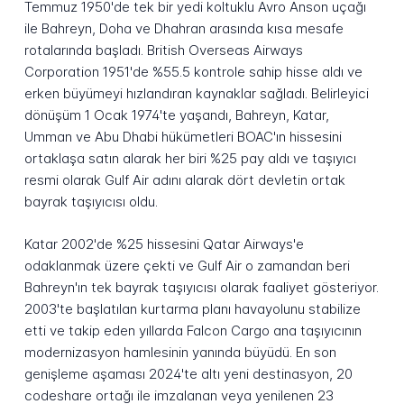
Temmuz 1950'de tek bir yedi koltuklu Avro Anson uçağı
ile Bahreyn, Doha ve Dhahran arasında kısa mesafe
rotalarında başladı. British Overseas Airways
Corporation 1951'de %55.5 kontrole sahip hisse aldı ve
erken büyümeyi hızlandıran kaynaklar sağladı. Belirleyici
dönüşüm 1 Ocak 1974'te yaşandı, Bahreyn, Katar,
Umman ve Abu Dhabi hükümetleri BOAC'ın hissesini
ortaklaşa satın alarak her biri %25 pay aldı ve taşıyıcı
resmi olarak Gulf Air adını alarak dört devletin ortak
bayrak taşıyıcısı oldu.
Katar 2002'de %25 hissesini Qatar Airways'e
odaklanmak üzere çekti ve Gulf Air o zamandan beri
Bahreyn'ın tek bayrak taşıyıcısı olarak faaliyet gösteriyor.
2003'te başlatılan kurtarma planı havayolunu stabilize
etti ve takip eden yıllarda Falcon Cargo ana taşıyıcının
modernizasyon hamlesinin yanında büyüdü. En son
genişleme aşaması 2024'te altı yeni destinasyon, 20
codeshare ortağı ile imzalanan veya yenilenen 23