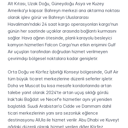
Alt Kıtası, Uzak Doğu, Güneydoğu Asya ve Kuzey
Amerika'yı kapsar. Bahreyn merkezi ana aktarma noktası
olarak işlev görür ve Bahreyn Uluslararası
Havalimanı'ndaki 24 saat kargo operasyonları kargo'nun
günün her saatinde uçaklar arasında bağlantı kurmasını
sağlar. Hava ağının ötesinde, planlı karayolu besleyici
kamyon hizmetleri Falcon Cargo'nun etkin erişimini Gulf
Air uçuşları tarafından doğrudan hizmet verilmeyen
çevrimdışı bölgesel noktalara kadar genişletir.
Orta Doğu ve Körfez İşbirliği Konseyi bölgesinde, Gulf Air
tüm büyük ticaret merkezlerine düzenli seferler işletir.
Doha ve Muscat bu kısa mesafe koridorlarında artan
talebe yanıt olarak 2024'te artan uçuş sıklığı gördü.
Irak'taki Bağdat ve Necef'e hizmetler aynı yıl yeniden
başlatıldı. Suudi Arabistan'a Cidde ve Dammam dahil
ticari merkezlerinin yanı sıra sezonluk eğlence
destinasyonu AlUla ile hizmet verilir. Abu Dhabi ve Kuveyt
ağdaki düzenli olarak hizmet verilen diğer Körfez