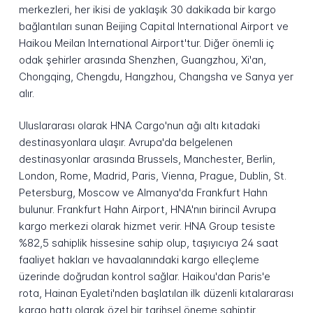
merkezleri, her ikisi de yaklaşık 30 dakikada bir kargo
bağlantıları sunan Beijing Capital International Airport ve
Haikou Meilan International Airport'tur. Diğer önemli iç
odak şehirler arasında Shenzhen, Guangzhou, Xi'an,
Chongqing, Chengdu, Hangzhou, Changsha ve Sanya yer
alır.
Uluslararası olarak HNA Cargo'nun ağı altı kıtadaki
destinasyonlara ulaşır. Avrupa'da belgelenen
destinasyonlar arasında Brussels, Manchester, Berlin,
London, Rome, Madrid, Paris, Vienna, Prague, Dublin, St.
Petersburg, Moscow ve Almanya'da Frankfurt Hahn
bulunur. Frankfurt Hahn Airport, HNA'nın birincil Avrupa
kargo merkezi olarak hizmet verir. HNA Group tesiste
%82,5 sahiplik hissesine sahip olup, taşıyıcıya 24 saat
faaliyet hakları ve havaalanındaki kargo elleçleme
üzerinde doğrudan kontrol sağlar. Haikou'dan Paris'e
rota, Hainan Eyaleti'nden başlatılan ilk düzenli kıtalararası
kargo hattı olarak özel bir tarihsel öneme sahiptir.