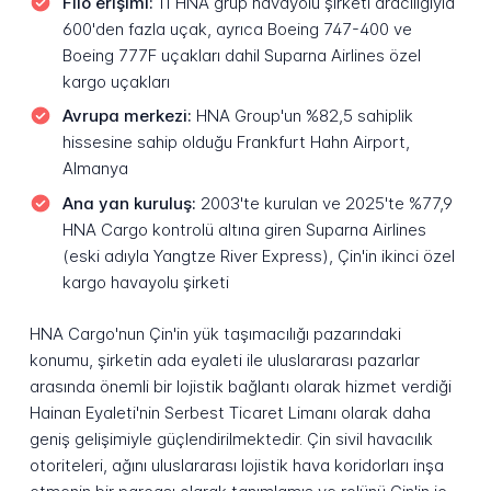
Filo erişimi:
11 HNA grup havayolu şirketi aracılığıyla
600'den fazla uçak, ayrıca Boeing 747-400 ve
Boeing 777F uçakları dahil Suparna Airlines özel
kargo uçakları
Avrupa merkezi:
HNA Group'un %82,5 sahiplik
hissesine sahip olduğu Frankfurt Hahn Airport,
Almanya
Ana yan kuruluş:
2003'te kurulan ve 2025'te %77,9
HNA Cargo kontrolü altına giren Suparna Airlines
(eski adıyla Yangtze River Express), Çin'in ikinci özel
kargo havayolu şirketi
HNA Cargo'nun Çin'in yük taşımacılığı pazarındaki
konumu, şirketin ada eyaleti ile uluslararası pazarlar
arasında önemli bir lojistik bağlantı olarak hizmet verdiği
Hainan Eyaleti'nin Serbest Ticaret Limanı olarak daha
geniş gelişimiyle güçlendirilmektedir. Çin sivil havacılık
otoriteleri, ağını uluslararası lojistik hava koridorları inşa