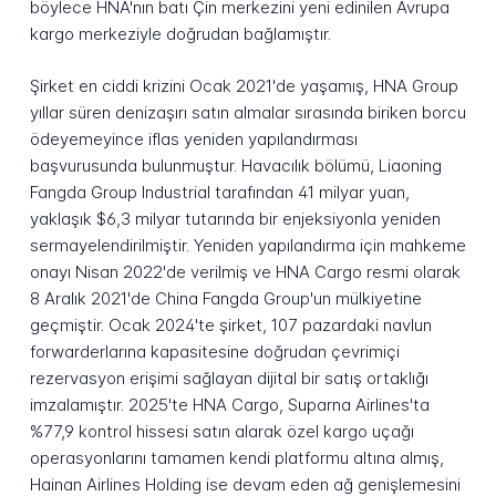
böylece HNA'nın batı Çin merkezini yeni edinilen Avrupa
kargo merkeziyle doğrudan bağlamıştır.
Şirket en ciddi krizini Ocak 2021'de yaşamış, HNA Group
yıllar süren denizaşırı satın almalar sırasında biriken borcu
ödeyemeyince iflas yeniden yapılandırması
başvurusunda bulunmuştur. Havacılık bölümü, Liaoning
Fangda Group Industrial tarafından 41 milyar yuan,
yaklaşık $6,3 milyar tutarında bir enjeksiyonla yeniden
sermayelendirilmiştir. Yeniden yapılandırma için mahkeme
onayı Nisan 2022'de verilmiş ve HNA Cargo resmi olarak
8 Aralık 2021'de China Fangda Group'un mülkiyetine
geçmiştir. Ocak 2024'te şirket, 107 pazardaki navlun
forwarderlarına kapasitesine doğrudan çevrimiçi
rezervasyon erişimi sağlayan dijital bir satış ortaklığı
imzalamıştır. 2025'te HNA Cargo, Suparna Airlines'ta
%77,9 kontrol hissesi satın alarak özel kargo uçağı
operasyonlarını tamamen kendi platformu altına almış,
Hainan Airlines Holding ise devam eden ağ genişlemesini