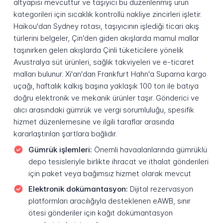
altyapısı mevcuttur ve taşıyıcı bu düzenlenmiş ürün
kategorileri için sıcaklık kontrollü nakliye zincirleri işletir.
Haikou'dan Sydney rotası, taşıyıcının işlediği ticari akış
türlerini belgeler, Çin'den giden akışlarda mamul mallar
taşınırken gelen akışlarda Çinli tüketicilere yönelik
Avustralya süt ürünleri, sağlık takviyeleri ve e-ticaret
malları bulunur. Xi'an'dan Frankfurt Hahn'a Suparna kargo
uçağı, haftalık kalkış başına yaklaşık 100 ton ile batıya
doğru elektronik ve mekanik ürünler taşır. Gönderici ve
alıcı arasındaki gümrük ve vergi sorumluluğu, spesifik
hizmet düzenlemesine ve ilgili taraflar arasında
kararlaştırılan şartlara bağlıdır.
Gümrük işlemleri:
Önemli havaalanlarında gümrüklü
depo tesisleriyle birlikte ihracat ve ithalat gönderileri
için paket veya bağımsız hizmet olarak mevcut
Elektronik dokümantasyon:
Dijital rezervasyon
platformları aracılığıyla desteklenen eAWB, sınır
ötesi gönderiler için kağıt dokümantasyon