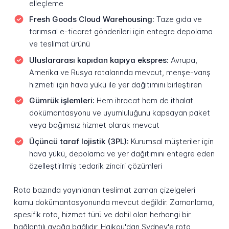
elleçleme
Fresh Goods Cloud Warehousing:
Taze gıda ve
tarımsal e-ticaret gönderileri için entegre depolama
ve teslimat ürünü
Uluslararası kapıdan kapıya ekspres:
Avrupa,
Amerika ve Rusya rotalarında mevcut, menşe-varış
hizmeti için hava yükü ile yer dağıtımını birleştiren
Gümrük işlemleri:
Hem ihracat hem de ithalat
dokümantasyonu ve uyumluluğunu kapsayan paket
veya bağımsız hizmet olarak mevcut
Üçüncü taraf lojistik (3PL):
Kurumsal müşteriler için
hava yükü, depolama ve yer dağıtımını entegre eden
özelleştirilmiş tedarik zinciri çözümleri
Rota bazında yayınlanan teslimat zaman çizelgeleri
kamu dokümantasyonunda mevcut değildir. Zamanlama,
spesifik rota, hizmet türü ve dahil olan herhangi bir
bağlantılı ayağa bağlıdır. Haikou'dan Sydney'e rota,