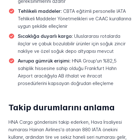
gereksinimlerini azaltır
Tehlikeli maddeler:
CBTA eğitimli personelle IATA
Tehlikeli Maddeler Yönetmelikleri ve CAAC kurallarına
uygun şekilde elleçlenir
Sıcaklığa duyarlı kargo:
Uluslararası rotalarda
ilaçlar ve çabuk bozulabilir ürünler için soğuk zincir
nakliye ve özel soğuk depo altyapısı mevcut
Avrupa gümrük erişimi:
HNA Group'un %82,5
sahiplik hissesine sahip olduğu Frankfurt Hahn
Airport aracılığıyla AB ithalat ve ihracat
prosedürlerini kapsayan doğrudan elleçleme
Takip durumlarını anlama
HNA Cargo gönderisini takip ederken, Hava İrsaliyesi
numarası Hainan Airlines'a atanan 880 IATA önekini
kullanır, ardından tire ve sekiz haneli seri numarası gelir,