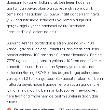
dönüşüm faktörleri kullanılarak belirlenen hacimsel
ağırlığından büyük olanı olan ücretlendirilebilir ağırlık
temelinde hesaplanır. Bu, büyük, hafif gönderilerin hava
yükü endüstrisinde standart uygulama olduğu gibi
gerçek ağırlık yerine hacimsel ağırlık üzerinden
ücretlendirildiği anlamına gelir.
Suparna Airlines tarafından işletilen Boeing 747-400
kargo uçakları Xi'an'dan Frankfurt Hahn rotasında uçuş
başına yaklaşık 100 ton taşır. Suparna filosundaki Boeing
777F uçakları uçuş başına yaklaşık 102 ton ana güverte
kapasitesi sunar. Haikou'dan Sydney yolcu rotasında
kullanılan Boeing 787-9, kalkış başına bagaj bölmesinde
yaklaşık 21,2 ton kargo taşır. Bu kapasite rakamları, belirli
hatlarda büyük hacimli gönderiler planlayan göndericiler
için önemlidir, çünkü belirli bir kalkışta yer mevcudiyeti
hem fiyatlandırmayı hem de teslim sürelerini doğrudan
etkiler.
Fiyatlandırma yöntemi:
IATA standartlarına göre