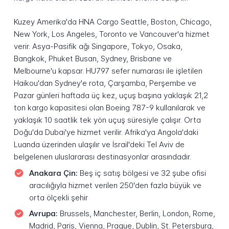
Kuzey Amerika'da HNA Cargo Seattle, Boston, Chicago,
New York, Los Angeles, Toronto ve Vancouver'a hizmet
verir. Asya-Pasifik ağı Singapore, Tokyo, Osaka,
Bangkok, Phuket Busan, Sydney, Brisbane ve
Melbourne'u kapsar. HU797 sefer numarası ile işletilen
Haikou'dan Sydney'e rota, Çarşamba, Perşembe ve
Pazar günleri haftada üç kez, uçuş başına yaklaşık 21,2
ton kargo kapasitesi olan Boeing 787-9 kullanılarak ve
yaklaşık 10 saatlik tek yön uçuş süresiyle çalışır. Orta
Doğu'da Dubai'ye hizmet verilir. Afrika'ya Angola'daki
Luanda üzerinden ulaşılır ve İsrail'deki Tel Aviv de
belgelenen uluslararası destinasyonlar arasındadır.
Anakara Çin:
Beş iç satış bölgesi ve 32 şube ofisi
aracılığıyla hizmet verilen 250'den fazla büyük ve
orta ölçekli şehir
Avrupa:
Brussels, Manchester, Berlin, London, Rome,
Madrid, Paris, Vienna, Prague, Dublin, St. Petersburg,