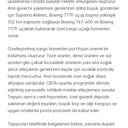
uluslararası rotada sunulan teklifin omurgasını oluşturur.
Ana güverte yüklemesi gerektiren daha büyük gönderiler
için Suparna Airlines, Boeing 777F uçuş başına yaklaşık
102 ton kapasite sağlayan Boeing 747-400 ve Boeing
777F uçakları kullanarak özel kargo uçağı hizmetleri
sunar.
Özelleştirilmiş kargo hizmetleri portföyün önemli bir
bölümünü oluşturur. Taze ürünler, deniz ürünleri ve süt
ürünleri gibi çabuk bozulabilir ürünlerin yanı sıra soğuk
zincir elleçleme gerektiren ilaçlar için sıcaklık kontrollü
lojistik mevcuttur. Ana tesislerde özel soğuk depo
altyapısı sürdürülür. CBTA uyumlu programlar altında
eğitilmiş personelle tehlikeli madde elleçlemesi sunulur.
Taşıyıcı ayrıca canlı hayvanları, özel güvenli depoda
saklanan değerli eşyaları, büyük boy ve ağır kargoyu ve
uygun rotalarda posta postasını da kabul eder.
Taşıyıcının teklifinde belgelenen birkaç zamana duyarlı