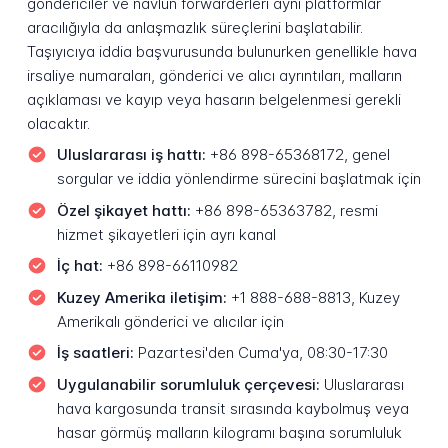
göndericiler ve navlun forwarderleri aynı platformlar
aracılığıyla da anlaşmazlık süreçlerini başlatabilir.
Taşıyıcıya iddia başvurusunda bulunurken genellikle hava
irsaliye numaraları, gönderici ve alıcı ayrıntıları, malların
açıklaması ve kayıp veya hasarın belgelenmesi gerekli
olacaktır.
Uluslararası iş hattı:
+86 898-65368172, genel
sorgular ve iddia yönlendirme sürecini başlatmak için
Özel şikayet hattı:
+86 898-65363782, resmi
hizmet şikayetleri için ayrı kanal
İç hat:
+86 898-66110982
Kuzey Amerika iletişim:
+1 888-688-8813, Kuzey
Amerikalı gönderici ve alıcılar için
İş saatleri:
Pazartesi'den Cuma'ya, 08:30-17:30
Uygulanabilir sorumluluk çerçevesi:
Uluslararası
hava kargosunda transit sırasında kaybolmuş veya
hasar görmüş malların kilogramı başına sorumluluk