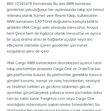
880-12345678 formatında. Bu ana AWB numarası,
gönderinin yolculuğunun her aşamasında takip için birincil
referans olarak hizmet verir. Resmi takip, kullanıcıların
AWB numarasını CAPTCHA doğrulama koduyla birlikte
girdikleri HNA Cargo web sitesinde mevcuttur. Arayüz
hem Çince hem de İngilizce olarak mevcuttur ve ayrıca
bir uçuş arama aracı ile bağlantılı uçuşlar veya ara
elleçleme noktaları içeren gönderiler için transit
sorgulama işlevi de içerir.
HNA Cargo AWB numaralarını destekleyen üçüncü taraf
takip platformları arasında Cargo One ve OrderTracker
gibi platformlar bulunur. Bu platformlar genellikle mevcut
gönderi konumu, menşe ve varış havaalanları, sevkiyat
ve teslimat tarihleri ve gecikme bildirimleri gibi ek
ayrıntıları görüntüleyerek yalnızca resmi portaldan daha
tam bir tablo sunar. Freightos.com veya Cargo One
aracılığıyla rezervasyon yapan navlun forwarderleri, bu
platformlardaki rezervasyon kayıtları içinde gönderi için