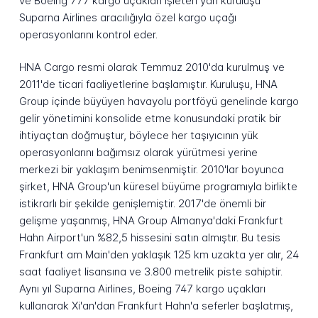
ve Boeing 777 kargo uçakları işleten yan kuruluşu
Suparna Airlines aracılığıyla özel kargo uçağı
operasyonlarını kontrol eder.
HNA Cargo resmi olarak Temmuz 2010'da kurulmuş ve
2011'de ticari faaliyetlerine başlamıştır. Kuruluşu, HNA
Group içinde büyüyen havayolu portföyü genelinde kargo
gelir yönetimini konsolide etme konusundaki pratik bir
ihtiyaçtan doğmuştur, böylece her taşıyıcının yük
operasyonlarını bağımsız olarak yürütmesi yerine
merkezi bir yaklaşım benimsenmiştir. 2010'lar boyunca
şirket, HNA Group'un küresel büyüme programıyla birlikte
istikrarlı bir şekilde genişlemiştir. 2017'de önemli bir
gelişme yaşanmış, HNA Group Almanya'daki Frankfurt
Hahn Airport'un %82,5 hissesini satın almıştır. Bu tesis
Frankfurt am Main'den yaklaşık 125 km uzakta yer alır, 24
saat faaliyet lisansına ve 3.800 metrelik piste sahiptir.
Aynı yıl Suparna Airlines, Boeing 747 kargo uçakları
kullanarak Xi'an'dan Frankfurt Hahn'a seferler başlatmış,