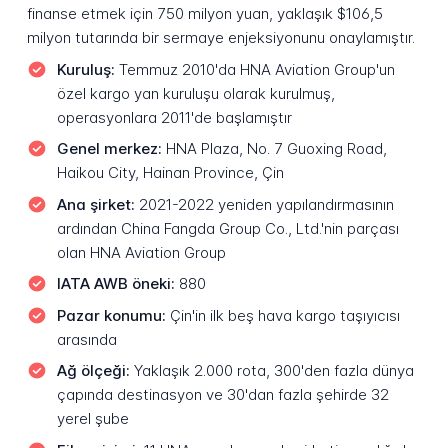
finanse etmek için 750 milyon yuan, yaklaşık $106,5
milyon tutarında bir sermaye enjeksiyonunu onaylamıştır.
Kuruluş:
Temmuz 2010'da HNA Aviation Group'un
özel kargo yan kuruluşu olarak kurulmuş,
operasyonlara 2011'de başlamıştır
Genel merkez:
HNA Plaza, No. 7 Guoxing Road,
Haikou City, Hainan Province, Çin
Ana şirket:
2021-2022 yeniden yapılandırmasının
ardından China Fangda Group Co., Ltd.'nin parçası
olan HNA Aviation Group
IATA AWB öneki:
880
Pazar konumu:
Çin'in ilk beş hava kargo taşıyıcısı
arasında
Ağ ölçeği:
Yaklaşık 2.000 rota, 300'den fazla dünya
çapında destinasyon ve 30'dan fazla şehirde 32
yerel şube