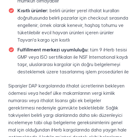
mümkün olmayabilir
Kısıtlı ürünler:
belirli ürünler yerel ithalat kuralları
doğrultusunda belirli pazarlar için checkout sırasında
engellenir; örnek olarak kenevir, haşhaş tohumu ve
tüketilebilir evcil hayvan ürünleri içeren ürünler
Tayvan'a kargo için kısıtlı
Fulfillment merkezi uyumluluğu:
tüm 9 iHerb tesisi
GMP veya ISO sertifikaları ile NSF International kaydı
taşır, uluslararası kargolar için doğru belgelemeyi
desteklemek üzere tasarlanmış işlem prosedürleri ile
Siparişler DAP kargolarında ithalat ücretlerinin bekleyen
ödemesi veya hedef ülke makamlarının vergi kimlik
numarası veya ithalat lisansı gibi ek belgeler
gerektirmesi nedeniyle gümrükte bekletilebilir. Sağlık
takviyeleri belirli yargı alanlarında daha sıkı düzenleyici
incelemeye tabi olup belgeleme gereksinimlerini genel
mal için olduğundan iHerb kargolarında daha yaygın hale