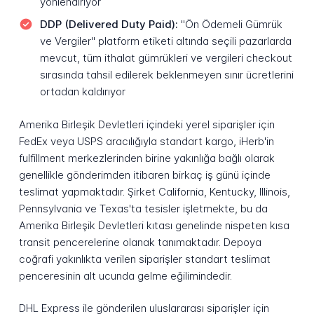
yönlendiriyor
DDP (Delivered Duty Paid):
"Ön Ödemeli Gümrük
ve Vergiler" platform etiketi altında seçili pazarlarda
mevcut, tüm ithalat gümrükleri ve vergileri checkout
sırasında tahsil edilerek beklenmeyen sınır ücretlerini
ortadan kaldırıyor
Amerika Birleşik Devletleri içindeki yerel siparişler için
FedEx veya USPS aracılığıyla standart kargo, iHerb'in
fulfillment merkezlerinden birine yakınlığa bağlı olarak
genellikle gönderimden itibaren birkaç iş günü içinde
teslimat yapmaktadır. Şirket California, Kentucky, Illinois,
Pennsylvania ve Texas'ta tesisler işletmekte, bu da
Amerika Birleşik Devletleri kıtası genelinde nispeten kısa
transit pencerelerine olanak tanımaktadır. Depoya
coğrafi yakınlıkta verilen siparişler standart teslimat
penceresinin alt ucunda gelme eğilimindedir.
DHL Express ile gönderilen uluslararası siparişler için