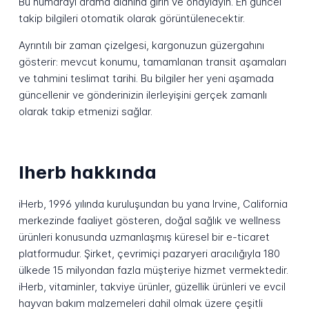
Bu numarayı arama alanına girin ve onaylayın. En güncel
takip bilgileri otomatik olarak görüntülenecektir.
Ayrıntılı bir zaman çizelgesi, kargonuzun güzergahını
gösterir: mevcut konumu, tamamlanan transit aşamaları
ve tahmini teslimat tarihi. Bu bilgiler her yeni aşamada
güncellenir ve gönderinizin ilerleyişini gerçek zamanlı
olarak takip etmenizi sağlar.
Iherb hakkında
iHerb, 1996 yılında kuruluşundan bu yana Irvine, California
merkezinde faaliyet gösteren, doğal sağlık ve wellness
ürünleri konusunda uzmanlaşmış küresel bir e-ticaret
platformudur. Şirket, çevrimiçi pazaryeri aracılığıyla 180
ülkede 15 milyondan fazla müşteriye hizmet vermektedir.
iHerb, vitaminler, takviye ürünler, güzellik ürünleri ve evcil
hayvan bakım malzemeleri dahil olmak üzere çeşitli