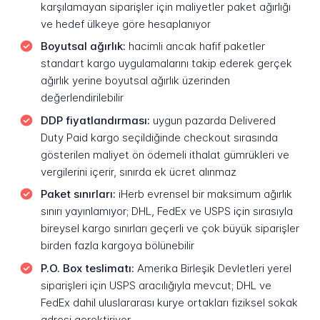
karşılamayan siparişler için maliyetler paket ağırlığı
ve hedef ülkeye göre hesaplanıyor
Boyutsal ağırlık:
hacimli ancak hafif paketler
standart kargo uygulamalarını takip ederek gerçek
ağırlık yerine boyutsal ağırlık üzerinden
değerlendirilebilir
DDP fiyatlandırması:
uygun pazarda Delivered
Duty Paid kargo seçildiğinde checkout sırasında
gösterilen maliyet ön ödemeli ithalat gümrükleri ve
vergilerini içerir, sınırda ek ücret alınmaz
Paket sınırları:
iHerb evrensel bir maksimum ağırlık
sınırı yayınlamıyor; DHL, FedEx ve USPS için sırasıyla
bireysel kargo sınırları geçerli ve çok büyük siparişler
birden fazla kargoya bölünebilir
P.O. Box teslimatı:
Amerika Birleşik Devletleri yerel
siparişleri için USPS aracılığıyla mevcut; DHL ve
FedEx dahil uluslararası kurye ortakları fiziksel sokak
adresi gerektiriyor