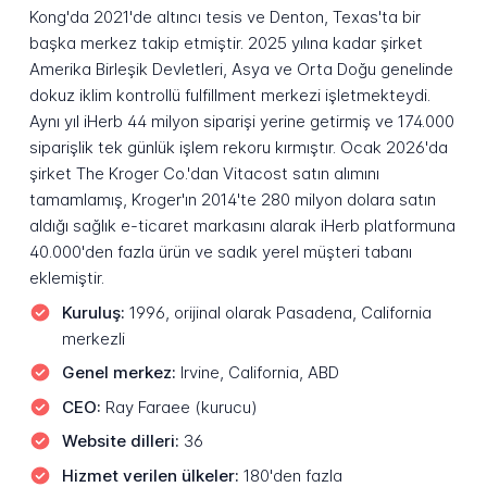
Kong'da 2021'de altıncı tesis ve Denton, Texas'ta bir
başka merkez takip etmiştir. 2025 yılına kadar şirket
Amerika Birleşik Devletleri, Asya ve Orta Doğu genelinde
dokuz iklim kontrollü fulfillment merkezi işletmekteydi.
Aynı yıl iHerb 44 milyon siparişi yerine getirmiş ve 174.000
siparişlik tek günlük işlem rekoru kırmıştır. Ocak 2026'da
şirket The Kroger Co.'dan Vitacost satın alımını
tamamlamış, Kroger'ın 2014'te 280 milyon dolara satın
aldığı sağlık e-ticaret markasını alarak iHerb platformuna
40.000'den fazla ürün ve sadık yerel müşteri tabanı
eklemiştir.
Kuruluş:
1996, orijinal olarak Pasadena, California
merkezli
Genel merkez:
Irvine, California, ABD
CEO:
Ray Faraee (kurucu)
Website dilleri:
36
Hizmet verilen ülkeler:
180'den fazla