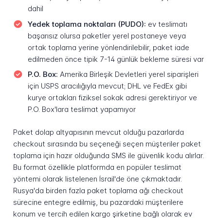
dahil
Yedek toplama noktaları (PUDO):
ev teslimatı
başarısız olursa paketler yerel postaneye veya
ortak toplama yerine yönlendirilebilir, paket iade
edilmeden önce tipik 7-14 günlük bekleme süresi var
P.O. Box:
Amerika Birleşik Devletleri yerel siparişleri
için USPS aracılığıyla mevcut; DHL ve FedEx gibi
kurye ortakları fiziksel sokak adresi gerektiriyor ve
P.O. Box'lara teslimat yapamıyor
Paket dolap altyapısının mevcut olduğu pazarlarda
checkout sırasında bu seçeneği seçen müşteriler paket
toplama için hazır olduğunda SMS ile güvenlik kodu alırlar.
Bu format özellikle platformda en popüler teslimat
yöntemi olarak listelenen İsrail'de öne çıkmaktadır.
Rusya'da birden fazla paket toplama ağı checkout
sürecine entegre edilmiş, bu pazardaki müşterilere
konum ve tercih edilen kargo şirketine bağlı olarak ev