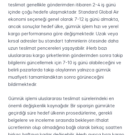
teslimat genellikle gönderimden itibaren 2-4 iş günü
içinde çoğu hedefe ulaşmaktadır. Standard Global Air
ekonomi seçeneği genel olarak 7-12 iş günü almakta,
ancak sonuçlar hedef ülke, gümrük işlem hızı ve yerel
kargo performansına göre değişmektedir. Uzak veya
kırsal adresler bu standart tahminlerin ötesinde daha
uzun teslimat pencereleri yaşayabilir. iHerb bazı
uluslararası kargo şirketlerinin gönderimden sonra takip
bilgilerini güncellemek için 7-10 iş günü alabileceğini ve
belirli pazarlarda takip olaylarının yalnızca gümrük
muafiyeti tamamlandıktan sonra görüneceğini
bildirmektedir.
Gümrük işlemi uluslararası teslimat sürelerindeki en
önemli değişkenlik kaynağıdır. Bir siparişin gümrükte
geçirdiği süre hedef ülkenin prosedürlerine, gerekli
belgelere ve inceleme sırasında bekleyen ithalat
ücretlerinin olup olmadığına bağlı olarak birkaç saatten
birkaç haftaya kadar değişebilir. iHerb ayrıca bazı kargo