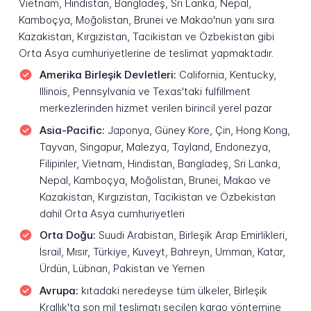
Vietnam, Hindistan, Bangladeş, Sri Lanka, Nepal,
Kamboçya, Moğolistan, Brunei ve Makao'nun yanı sıra
Kazakistan, Kırgızistan, Tacikistan ve Özbekistan gibi
Orta Asya cumhuriyetlerine de teslimat yapmaktadır.
Amerika Birleşik Devletleri:
California, Kentucky,
Illinois, Pennsylvania ve Texas'taki fulfillment
merkezlerinden hizmet verilen birincil yerel pazar
Asia-Pacific:
Japonya, Güney Kore, Çin, Hong Kong,
Tayvan, Singapur, Malezya, Tayland, Endonezya,
Filipinler, Vietnam, Hindistan, Bangladeş, Sri Lanka,
Nepal, Kamboçya, Moğolistan, Brunei, Makao ve
Kazakistan, Kırgızistan, Tacikistan ve Özbekistan
dahil Orta Asya cumhuriyetleri
Orta Doğu:
Suudi Arabistan, Birleşik Arap Emirlikleri,
İsrail, Mısır, Türkiye, Kuveyt, Bahreyn, Umman, Katar,
Ürdün, Lübnan, Pakistan ve Yemen
Avrupa:
kıtadaki neredeyse tüm ülkeler, Birleşik
Krallık'ta son mil teslimatı seçilen kargo yöntemine