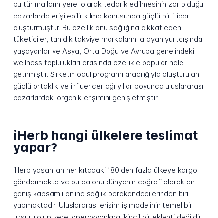
bu tür malların yerel olarak tedarik edilmesinin zor olduğu
pazarlarda erişilebilir kılma konusunda güçlü bir itibar
oluşturmuştur. Bu özellik onu sağlığına dikkat eden
tüketiciler, tanıdık takviye markalarını arayan yurtdışında
yaşayanlar ve Asya, Orta Doğu ve Avrupa genelindeki
wellness toplulukları arasında özellikle popüler hale
getirmiştir. Şirketin ödül programı aracılığıyla oluşturulan
güçlü ortaklık ve influencer ağı yıllar boyunca uluslararası
pazarlardaki organik erişimini genişletmiştir.
iHerb hangi ülkelere teslimat
yapar?
iHerb yaşanılan her kıtadaki 180'den fazla ülkeye kargo
göndermekte ve bu da onu dünyanın coğrafi olarak en
geniş kapsamlı online sağlık perakendecilerinden biri
yapmaktadır. Uluslararası erişim iş modelinin temel bir
unsuru olup yerel operasyonlara ikincil bir eklenti değildir.