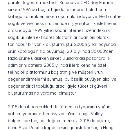
paralellik göstermektedir. Kurucu ve CEO Ray Faraee
şirketi 1996'da başlattığında, e-ticaret hala ticari
kategori olarak en erken aşamalarındaydı ve iHerb online
sağlık ve wellness ürünlerinde niş yaratan ilk işletmeler
arasındaydı. 1999 yılına kadar internet üzerindeki ilk
sağlık ürünleri e-ticaret platformlarından biri olarak
tanınabilir bir varlık oluşturmuştu. 2000'li yıllar boyunca
ürün kataloğu hızla büyümüş, 2010 yılında 30.000'den
fazla ürüne ulaşırken şirket uluslararası pazarlara ilk
adımlarını atmıştı. 2005 yılında iHerb kendine özel
teknoloji platformunu başlatmış ve müşteri ürün
değerlendirmelerini sunmuş, bu özellik büyüyen alıcı ve
değerlendirici topluluğu aracılığıyla tüketici güveni
oluşturulmasına yardımcı olmuştur.
2018'den itibaren iHerb fulfillment altyapısına yoğun
yatırım yapmıştır. Pennsylvania'nın Lehigh Valley
bölgesinde beşinci dağıtım merkezi 2018'de açılmış,
bunu Asia-Pacific kapasitesini genişletmek için Hong