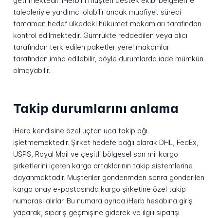
getirmektedir. iHerb'in müşteri destek ekibi belgeleme
talepleriyle yardımcı olabilir ancak muafiyet süreci
tamamen hedef ülkedeki hükümet makamları tarafından
kontrol edilmektedir. Gümrükte reddedilen veya alıcı
tarafından terk edilen paketler yerel makamlar
tarafından imha edilebilir, böyle durumlarda iade mümkün
olmayabilir.
Takip durumlarını anlama
iHerb kendisine özel uçtan uca takip ağı
işletmemektedir. Şirket hedefe bağlı olarak DHL, FedEx,
USPS, Royal Mail ve çeşitli bölgesel son mil kargo
şirketlerini içeren kargo ortaklarının takip sistemlerine
dayanmaktadır. Müşteriler gönderimden sonra gönderilen
kargo onay e-postasında kargo şirketine özel takip
numarası alırlar. Bu numara ayrıca iHerb hesabına giriş
yaparak, sipariş geçmişine giderek ve ilgili siparişi