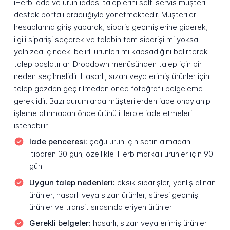
iHerb iade ve ürün iadesi taleplerini self-servis müşteri
destek portalı aracılığıyla yönetmektedir. Müşteriler
hesaplarına giriş yaparak, sipariş geçmişlerine giderek,
ilgili siparişi seçerek ve talebin tam siparişi mi yoksa
yalnızca içindeki belirli ürünleri mi kapsadığını belirterek
talep başlatırlar. Dropdown menüsünden talep için bir
neden seçilmelidir. Hasarlı, sızan veya erimiş ürünler için
talep gözden geçirilmeden önce fotoğraflı belgeleme
gereklidir. Bazı durumlarda müşterilerden iade onaylanıp
işleme alınmadan önce ürünü iHerb'e iade etmeleri
istenebilir.
İade penceresi:
çoğu ürün için satın almadan
itibaren 30 gün; özellikle iHerb markalı ürünler için 90
gün
Uygun talep nedenleri:
eksik siparişler, yanlış alınan
ürünler, hasarlı veya sızan ürünler, süresi geçmiş
ürünler ve transit sırasında eriyen ürünler
Gerekli belgeler:
hasarlı, sızan veya erimiş ürünler