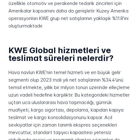
özellikle otomotiv ve perakende tedarik zincirleri için
Amerikalar kapsamını daha da genişletir. Kuzey Amerika
operasyonları KWE grup net satışlarının yaklaşık %11.8'ini
oluşturmaktadır.
KWE Global hizmetleri ve
teslimat süreleri nelerdir?
Hava navlun KWE'nin temel hizmeti ve en büyük gelir
segmenti olup 2023 mali yılı net satışlarının %34.4'ünü
temsil etmekte, yıllık bir milyon tonun üzerinde elleçleme
uzun vadeli hedefine karşılıktır. Bu kategorideki hizmetler
uçtan uca uluslararası hava taşımacılığı, gümrük
muafiyeti, kargo sigortası, depolama, kapıdan kapıya
teslimat ve kargo konsolidasyonunu kapsar. Acil
sevkiyatlar için zaman tanımlı ekspres seçenekleri
mevcuttur, standart taşıyıcı kapasitesi yetersiz
olduğunda geçici ve programlı charter çözümleri de