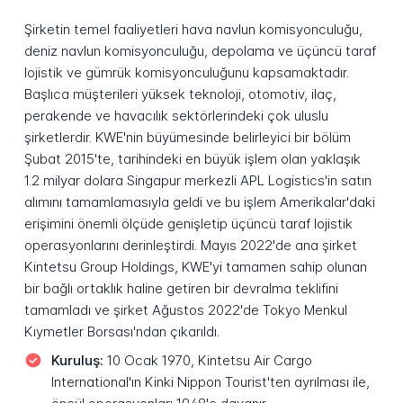
Şirketin temel faaliyetleri hava navlun komisyonculuğu,
deniz navlun komisyonculuğu, depolama ve üçüncü taraf
lojistik ve gümrük komisyonculuğunu kapsamaktadır.
Başlıca müşterileri yüksek teknoloji, otomotiv, ilaç,
perakende ve havacılık sektörlerindeki çok uluslu
şirketlerdir. KWE'nin büyümesinde belirleyici bir bölüm
Şubat 2015'te, tarihindeki en büyük işlem olan yaklaşık
1.2 milyar dolara Singapur merkezli APL Logistics'in satın
alımını tamamlamasıyla geldi ve bu işlem Amerikalar'daki
erişimini önemli ölçüde genişletip üçüncü taraf lojistik
operasyonlarını derinleştirdi. Mayıs 2022'de ana şirket
Kintetsu Group Holdings, KWE'yi tamamen sahip olunan
bir bağlı ortaklık haline getiren bir devralma teklifini
tamamladı ve şirket Ağustos 2022'de Tokyo Menkul
Kıymetler Borsası'ndan çıkarıldı.
Kuruluş:
10 Ocak 1970, Kintetsu Air Cargo
International'ın Kinki Nippon Tourist'ten ayrılması ile,