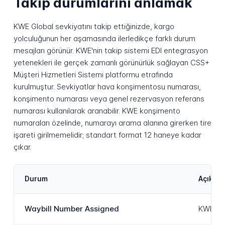
Takip durumlarını anlamak
KWE Global sevkiyatını takip ettiğinizde, kargo
yolculuğunun her aşamasında ilerledikçe farklı durum
mesajları görünür. KWE'nin takip sistemi EDI entegrasyon
yetenekleri ile gerçek zamanlı görünürlük sağlayan CSS+
Müşteri Hizmetleri Sistemi platformu etrafında
kurulmuştur. Sevkiyatlar hava konşimentosu numarası,
konşimento numarası veya genel rezervasyon referans
numarası kullanılarak aranabilir. KWE konşimento
numaraları özelinde, numarayı arama alanına girerken tire
işareti girilmemelidir; standart format 12 haneye kadar
çıkar.
Durum
Açıkla
Waybill Number Assigned
KWE kar