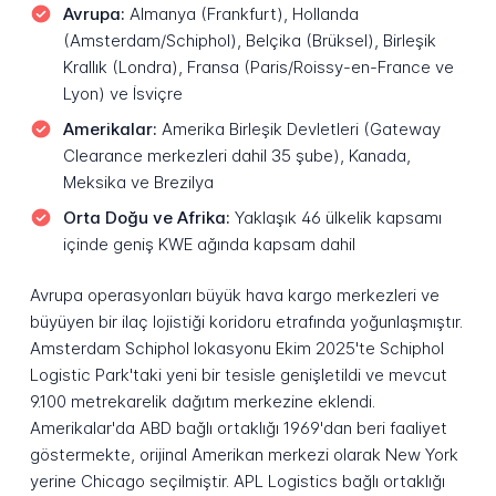
Avrupa:
Almanya (Frankfurt), Hollanda
(Amsterdam/Schiphol), Belçika (Brüksel), Birleşik
Krallık (Londra), Fransa (Paris/Roissy-en-France ve
Lyon) ve İsviçre
Amerikalar:
Amerika Birleşik Devletleri (Gateway
Clearance merkezleri dahil 35 şube), Kanada,
Meksika ve Brezilya
Orta Doğu ve Afrika:
Yaklaşık 46 ülkelik kapsamı
içinde geniş KWE ağında kapsam dahil
Avrupa operasyonları büyük hava kargo merkezleri ve
büyüyen bir ilaç lojistiği koridoru etrafında yoğunlaşmıştır.
Amsterdam Schiphol lokasyonu Ekim 2025'te Schiphol
Logistic Park'taki yeni bir tesisle genişletildi ve mevcut
9.100 metrekarelik dağıtım merkezine eklendi.
Amerikalar'da ABD bağlı ortaklığı 1969'dan beri faaliyet
göstermekte, orijinal Amerikan merkezi olarak New York
yerine Chicago seçilmiştir. APL Logistics bağlı ortaklığı