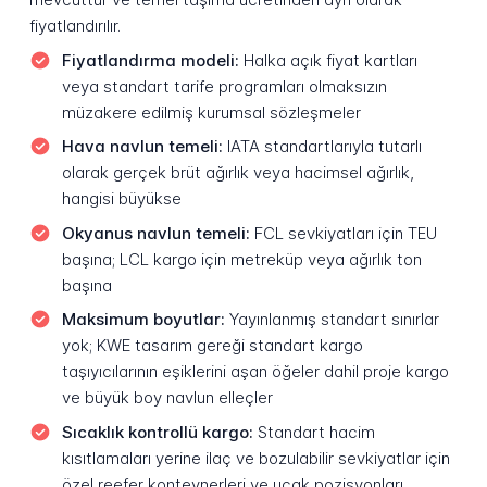
fiyatlandırılır.
Fiyatlandırma modeli:
Halka açık fiyat kartları
veya standart tarife programları olmaksızın
müzakere edilmiş kurumsal sözleşmeler
Hava navlun temeli:
IATA standartlarıyla tutarlı
olarak gerçek brüt ağırlık veya hacimsel ağırlık,
hangisi büyükse
Okyanus navlun temeli:
FCL sevkiyatları için TEU
başına; LCL kargo için metreküp veya ağırlık ton
başına
Maksimum boyutlar:
Yayınlanmış standart sınırlar
yok; KWE tasarım gereği standart kargo
taşıyıcılarının eşiklerini aşan öğeler dahil proje kargo
ve büyük boy navlun elleçler
Sıcaklık kontrollü kargo:
Standart hacim
kısıtlamaları yerine ilaç ve bozulabilir sevkiyatlar için
özel reefer konteynerleri ve uçak pozisyonları