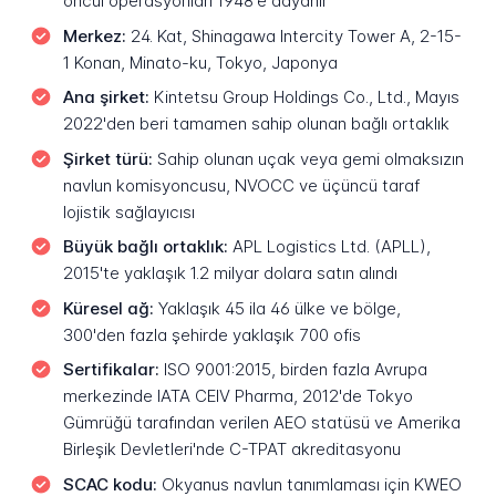
öncül operasyonları 1948'e dayanır
Merkez:
24. Kat, Shinagawa Intercity Tower A, 2-15-
1 Konan, Minato-ku, Tokyo, Japonya
Ana şirket:
Kintetsu Group Holdings Co., Ltd., Mayıs
2022'den beri tamamen sahip olunan bağlı ortaklık
Şirket türü:
Sahip olunan uçak veya gemi olmaksızın
navlun komisyoncusu, NVOCC ve üçüncü taraf
lojistik sağlayıcısı
Büyük bağlı ortaklık:
APL Logistics Ltd. (APLL),
2015'te yaklaşık 1.2 milyar dolara satın alındı
Küresel ağ:
Yaklaşık 45 ila 46 ülke ve bölge,
300'den fazla şehirde yaklaşık 700 ofis
Sertifikalar:
ISO 9001:2015, birden fazla Avrupa
merkezinde IATA CEIV Pharma, 2012'de Tokyo
Gümrüğü tarafından verilen AEO statüsü ve Amerika
Birleşik Devletleri'nde C-TPAT akreditasyonu
SCAC kodu:
Okyanus navlun tanımlaması için KWEO