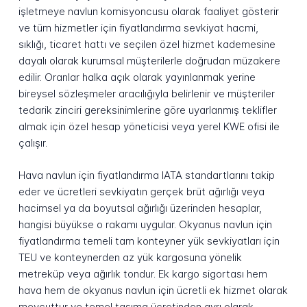
işletmeye navlun komisyoncusu olarak faaliyet gösterir
ve tüm hizmetler için fiyatlandırma sevkiyat hacmi,
sıklığı, ticaret hattı ve seçilen özel hizmet kademesine
dayalı olarak kurumsal müşterilerle doğrudan müzakere
edilir. Oranlar halka açık olarak yayınlanmak yerine
bireysel sözleşmeler aracılığıyla belirlenir ve müşteriler
tedarik zinciri gereksinimlerine göre uyarlanmış teklifler
almak için özel hesap yöneticisi veya yerel KWE ofisi ile
çalışır.
Hava navlun için fiyatlandırma IATA standartlarını takip
eder ve ücretleri sevkiyatın gerçek brüt ağırlığı veya
hacimsel ya da boyutsal ağırlığı üzerinden hesaplar,
hangisi büyükse o rakamı uygular. Okyanus navlun için
fiyatlandırma temeli tam konteyner yük sevkiyatları için
TEU ve konteynerden az yük kargosuna yönelik
metreküp veya ağırlık tondur. Ek kargo sigortası hem
hava hem de okyanus navlun için ücretli ek hizmet olarak
mevcuttur ve temel taşıma ücretinden ayrı olarak