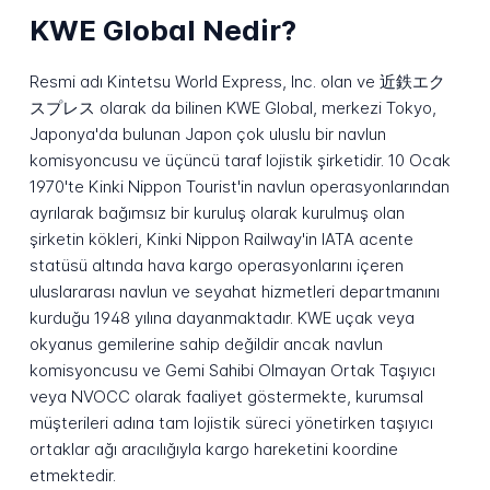
KWE Global Nedir?
Resmi adı Kintetsu World Express, Inc. olan ve 近鉄エク
スプレス olarak da bilinen KWE Global, merkezi Tokyo,
Japonya'da bulunan Japon çok uluslu bir navlun
komisyoncusu ve üçüncü taraf lojistik şirketidir. 10 Ocak
1970'te Kinki Nippon Tourist'in navlun operasyonlarından
ayrılarak bağımsız bir kuruluş olarak kurulmuş olan
şirketin kökleri, Kinki Nippon Railway'in IATA acente
statüsü altında hava kargo operasyonlarını içeren
uluslararası navlun ve seyahat hizmetleri departmanını
kurduğu 1948 yılına dayanmaktadır. KWE uçak veya
okyanus gemilerine sahip değildir ancak navlun
komisyoncusu ve Gemi Sahibi Olmayan Ortak Taşıyıcı
veya NVOCC olarak faaliyet göstermekte, kurumsal
müşterileri adına tam lojistik süreci yönetirken taşıyıcı
ortaklar ağı aracılığıyla kargo hareketini koordine
etmektedir.