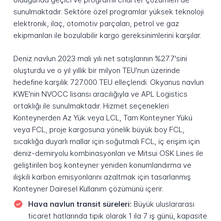
sunulmaktadır. Sektöre özel programlar yüksek teknoloji
elektronik, ilaç, otomotiv parçaları, petrol ve gaz
ekipmanları ile bozulabilir kargo gereksinimlerini karşılar.
Deniz navlun 2023 mali yılı net satışlarının %27.7'sini
oluşturdu ve o yıl yıllık bir milyon TEU'nun üzerinde
hedefine karşılık 727.000 TEU elleçlendi. Okyanus navlun
KWE'nin NVOCC lisansı aracılığıyla ve APL Logistics
ortaklığı ile sunulmaktadır. Hizmet seçenekleri
Konteynerden Az Yük veya LCL, Tam Konteyner Yükü
veya FCL, proje kargosuna yönelik büyük boy FCL,
sıcaklığa duyarlı mallar için soğutmalı FCL, iç erişim için
deniz-demiryolu kombinasyonları ve Mitsui OSK Lines ile
geliştirilen boş konteyner yeniden konumlandırma ve
ilişkili karbon emisyonlarını azaltmak için tasarlanmış
Konteyner Dairesel Kullanım çözümünü içerir.
Hava navlun transit süreleri:
Büyük uluslararası
ticaret hatlarında tipik olarak 1 ila 7 iş günü, kapasite