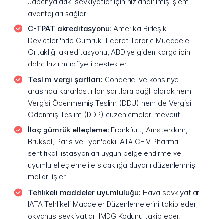
Japonya'daki sevkiyatlar için hızlandırılmış işlem
avantajları sağlar
C-TPAT akreditasyonu:
Amerika Birleşik
Devletleri'nde Gümrük-Ticaret Terörle Mücadele
Ortaklığı akreditasyonu, ABD'ye giden kargo için
daha hızlı muafiyeti destekler
Teslim vergi şartları:
Gönderici ve konsinye
arasında kararlaştırılan şartlara bağlı olarak hem
Vergisi Ödenmemiş Teslim (DDU) hem de Vergisi
Ödenmiş Teslim (DDP) düzenlemeleri mevcut
İlaç gümrük elleçleme:
Frankfurt, Amsterdam,
Brüksel, Paris ve Lyon'daki IATA CEIV Pharma
sertifikalı istasyonları uygun belgelendirme ve
uyumlu elleçleme ile sıcaklığa duyarlı düzenlenmiş
malları işler
Tehlikeli maddeler uyumluluğu:
Hava sevkiyatları
IATA Tehlikeli Maddeler Düzenlemelerini takip eder;
okyanus sevkiyatları IMDG Kodunu takip eder,