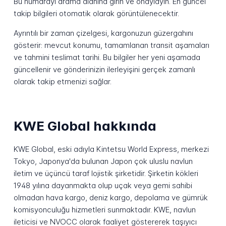
Bu numarayı arama alanına girin ve onaylayın. En güncel
takip bilgileri otomatik olarak görüntülenecektir.
Ayrıntılı bir zaman çizelgesi, kargonuzun güzergahını
gösterir: mevcut konumu, tamamlanan transit aşamaları
ve tahmini teslimat tarihi. Bu bilgiler her yeni aşamada
güncellenir ve gönderinizin ilerleyişini gerçek zamanlı
olarak takip etmenizi sağlar.
KWE Global hakkında
KWE Global, eski adıyla Kintetsu World Express, merkezi
Tokyo, Japonya'da bulunan Japon çok uluslu navlun
iletim ve üçüncü taraf lojistik şirketidir. Şirketin kökleri
1948 yılına dayanmakta olup uçak veya gemi sahibi
olmadan hava kargo, deniz kargo, depolama ve gümrük
komisyonculuğu hizmetleri sunmaktadır. KWE, navlun
ileticisi ve NVOCC olarak faaliyet göstererek taşıyıcı