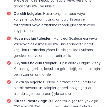
elleçleyen özel hesap yöneticisi veya yerel ofis
aracılığıyla KWE'ye ulaşın
Gerekli belgeler:
Hava konşimentosu veya
konşimento, ticari fatura, ambalaj listesi ve
fotoğraflar veya araştırma raporu gibi hasar veya
kayıp kanıtları
Hava navlun talepleri:
Montreal Sözleşmesi veya
Varşova Sözleşmesi ve KWE'nin standart ticaret
koşulları tarafından yönetilir, sıkı şekilde uyulması
gereken dosyalama son tarihleri ile
Okyanus navlun talepleri:
Tipik olarak Hague-Visby
Kuralları geçerlidir, koşullara göre değişen sunum için
belirli zaman sınırları ile
Ek kargo sigortası:
Navlun hizmetlerine ücretli ek
olarak mevcuttur, talepler geçerli poliçe şartları
altında sigortacı aracılığıyla sunulur
Küresel destek ağı:
300'den fazla şehirde yaklaşık
700 ofis, KWE'nin web sitesi dizini aracılığıyla ülkeye