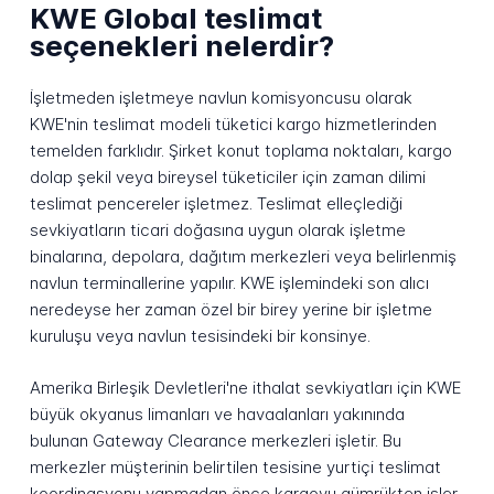
KWE Global teslimat
seçenekleri nelerdir?
İşletmeden işletmeye navlun komisyoncusu olarak
KWE'nin teslimat modeli tüketici kargo hizmetlerinden
temelden farklıdır. Şirket konut toplama noktaları, kargo
dolap şekil veya bireysel tüketiciler için zaman dilimi
teslimat pencereler işletmez. Teslimat elleçlediği
sevkiyatların ticari doğasına uygun olarak işletme
binalarına, depolara, dağıtım merkezleri veya belirlenmiş
navlun terminallerine yapılır. KWE işlemindeki son alıcı
neredeyse her zaman özel bir birey yerine bir işletme
kuruluşu veya navlun tesisindeki bir konsinye.
Amerika Birleşik Devletleri'ne ithalat sevkiyatları için KWE
büyük okyanus limanları ve havaalanları yakınında
bulunan Gateway Clearance merkezleri işletir. Bu
merkezler müşterinin belirtilen tesisine yurtiçi teslimat
koordinasyonu yapmadan önce kargoyu gümrükten işler.