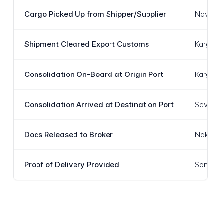
Cargo Picked Up from Shipper/Supplier
Navlun 
Shipment Cleared Export Customs
Kargo m
Consolidation On-Board at Origin Port
Kargo m
Consolidation Arrived at Destination Port
Sevkiya
Docs Released to Broker
Nakliye 
Proof of Delivery Provided
Son tes