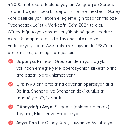
46.000 metrekarelik alana yayılan Waigaoqiao Serbest
Ticaret Bölgesi'ndeki bir depo hizmet vermektedir. Güney
Kore özellikle yarı iletken elleçleme için tasarlanmış özel
Pyeongtaek Lojistik Merkezi'ni Ekim 2024'te aldı.
Güneydoğu Asya kapsamı büyük bir bölgesel merkez
olarak Singapur ile birlikte Tayland, Filipinler ve
Endonezya'yı içerir. Avustralya ve Tayvan da 1987'den
beri kurulmuş olan ağın parçasıdır.
Japonya:
Kintetsu Group'un demiryolu ağıyla
yakından entegre yerel operasyonlar, şirketin birincil
ana pazarı olarak hizmet verir
Çin:
1990'ların ortalarına dayanan operasyonlarla
Beijing, Shanghai ve Shenzhen'deki kuruluşlar
aracılığıyla büyük varlık
Güneydoğu Asya:
Singapur (bölgesel merkez),
Tayland, Filipinler ve Endonezya
Asya-Pasifik:
Güney Kore, Tayvan ve Avustralya