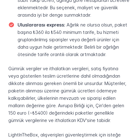
sabit takip ücreti, ağırlığa göre hesaplanan ücretlere
eklenmektedir. Bu seçenek, maliyet ve güvenlik
arasında iyi bir denge sunmaktadır.
Uluslararası express:
Ağırlık ne olursa olsun, paket
başına ₺360 ila ₺540 minimum tarife, bu hizmeti
gruplandırılmış siparişler veya değerli ürünler için
daha uygun hale getirmektedir. Belirli bir ağırlığın
ötesinde tarife orantılı olarak artmaktadır.
Gümrük vergiler ve ithalatkan vergileri, satış fiyatına
veya gösterilen teslim ücretlerine dahil olmadığından
dikkate alınması gereken önemli bir unsurdur. Müşteriler,
paketin alınması üzerine gümrük ücretleri ödemeye
kalkışabilirler, ülkelerinin mevzuatı ve siparişi edilen
malların değerine göre. Avrupa Birliği için, Çin'den gelen
150 euro (~₺5400) değerindeki paketler genellikle
gümrük vergilerine ve ithalatkan KDV'sine tabidir.
LightInTheBox, alışverişleri güvenleştirmek için isteğe