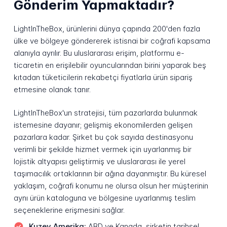
Gönderim Yapmaktadır?
LightInTheBox, ürünlerini dünya çapında 200'den fazla
ülke ve bölgeye göndererek istisnai bir coğrafi kapsama
alanıyla ayrılır. Bu uluslararası erişim, platformu e-
ticaretin en erişilebilir oyuncularından birini yaparak beş
kıtadan tüketicilerin rekabetçi fiyatlarla ürün sipariş
etmesine olanak tanır.
LightInTheBox'un stratejisi, tüm pazarlarda bulunmak
istemesine dayanır; gelişmiş ekonomilerden gelişen
pazarlara kadar. Şirket bu çok sayıda destinasyonu
verimli bir şekilde hizmet vermek için uyarlanmış bir
lojistik altyapısı geliştirmiş ve uluslararası ile yerel
taşımacılık ortaklarının bir ağına dayanmıştır. Bu küresel
yaklaşım, coğrafi konumu ne olursa olsun her müşterinin
aynı ürün kataloguna ve bölgesine uyarlanmış teslim
seçeneklerine erişmesini sağlar.
Kuzey Amerika:
ABD ve Kanada, şirketin tarihsel