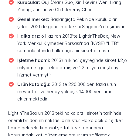
Kurucular:
Quji (Alan) Guo, Xin (Kevin) Wen, Liang
Zhang, Jun Liu ve Chit Jeremy Chau
Genel merkez:
Başlangıçta Pekin'de kurulu olan
şirket 2021'de genel merkezini Singapur'a taşımıştır
Halka arz:
6 Haziran 2013'te LightInTheBox, New
York Menkul Kıymetler Borsası'nda (NYSE) "LITB"
sembolü altında halka açık bir şirket olmuştur
İşletme hacmi:
2013'ün ikinci çeyreğinde şirket ₺2,6
milyar net gelir elde etmiş ve 1,2 milyon müşteriyi
hizmet vermiştir
Ürün kataloğu:
2013'te 220.000'den fazla ürün
mevcuttur ve her ay yaklaşık 14.000 yeni ürün
eklenmektedir
LightInTheBox'un 2013'teki halka arzı, şirketin tarihinde
önemli bir dönüm noktası olmuştur. Halka açık bir şirket
haline gelerek, finansal şeffaflık ve raporlama
konusundaki katı düzenlemelere uyum sağlamak