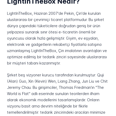
LightInTheBox Nedir?
LightInTheBox, Haziran 2007'de Pekin, Çin'de kurulan
uluslararası bir çevrimiçi ticaret platformudur. Bu şirket
dünya çapındaki tüketicilere doğrudan geniş bir ürün
yelpazesi sunarak sınır ötesi e-ticaretin önemli bir
oyuncusu olarak hızla gelişmiştir. Giyim, ev eşyaları,
elektronik ve gadgetlerin rekabetçi fiyatlarla satışına
uzmanlaşmış LightInTheBox, Çin imalatının avantajları ve
optimize edilmiş bir tedarik zinciri sayesinde uluslararası
bir müşteri tabanı kazanmıştır.
Şirket beş vizyoner kurucu tarafından kurulmuştur: Quji
(Alan) Guo, Xin (Kevin) Wen, Liang Zhang, Jun Liu ve Chit
Jeremy Chau. Bu girişimciler, Thomas Friedman'ın "The
World is Flat" adlı eserinde sunulan teorilerden ilham
alarak ekonomik modellerini tasarlamışlardır. Onların
vizyonu basit ama devrim niteliğinde bir fikirle
temellendirilmiştir: tedarik zincirindeki aracıları minimize