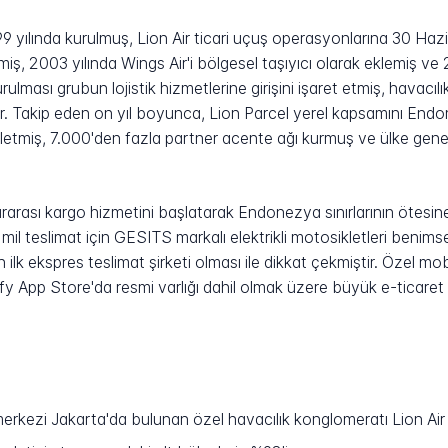
99 yılında kurulmuş, Lion Air ticari uçuş operasyonlarına 30 Haz
işlemiş, 2003 yılında Wings Air'i bölgesel taşıyıcı olarak eklemiş v
urulması grubun lojistik hizmetlerine girişini işaret etmiş, havacı
r. Takip eden on yıl boyunca, Lion Parcel yerel kapsamını Endo
şletmiş, 7.000'den fazla partner acente ağı kurmuş ve ülke gene
rarası kargo hizmetini başlatarak Endonezya sınırlarının ötesine
n mil teslimat için GESITS markalı elektrikli motosikletleri ben
an ilk ekspres teslimat şirketi olması ile dikkat çekmiştir. Özel 
pify App Store'da resmi varlığı dahil olmak üzere büyük e-ticaret 
merkezi Jakarta'da bulunan özel havacılık konglomeratı Lion Ai