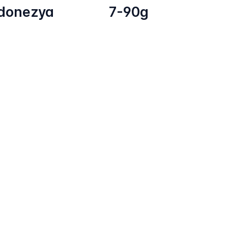
donezya
7-90g