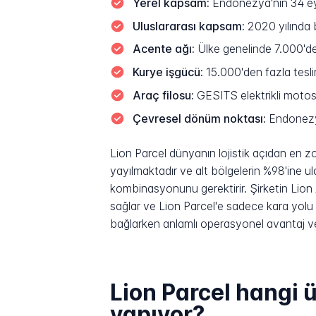
Yerel kapsam:
Endonezya'nın 34 eya
Uluslararası kapsam:
2020 yılında b
Acente ağı:
Ülke genelinde 7.000'd
Kurye işgücü:
15.000'den fazla tesli
Araç filosu:
GESITS elektrikli motosi
Çevresel dönüm noktası:
Endonezya'
Lion Parcel dünyanın lojistik açıdan en 
yayılmaktadır ve alt bölgelerin %98'ine u
kombinasyonunu gerektirir. Şirketin Lion 
sağlar ve Lion Parcel'e sadece kara yolu 
bağlarken anlamlı operasyonel avantaj ve
Lion Parcel hangi ü
yapıyor?