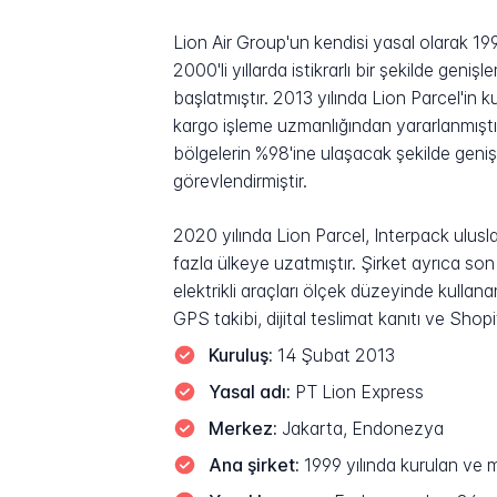
Lion Air Group'un kendisi yasal olarak 19
2000'li yıllarda istikrarlı bir şekilde gen
başlatmıştır. 2013 yılında Lion Parcel'in k
kargo işleme uzmanlığından yararlanmıştı
bölgelerin %98'ine ulaşacak şekilde geni
görevlendirmiştir.
2020 yılında Lion Parcel, Interpack ulusla
fazla ülkeye uzatmıştır. Şirket ayrıca so
elektrikli araçları ölçek düzeyinde kullan
GPS takibi, dijital teslimat kanıtı ve Sho
Kuruluş:
14 Şubat 2013
Yasal adı:
PT Lion Express
Merkez:
Jakarta, Endonezya
Ana şirket:
1999 yılında kurulan ve 