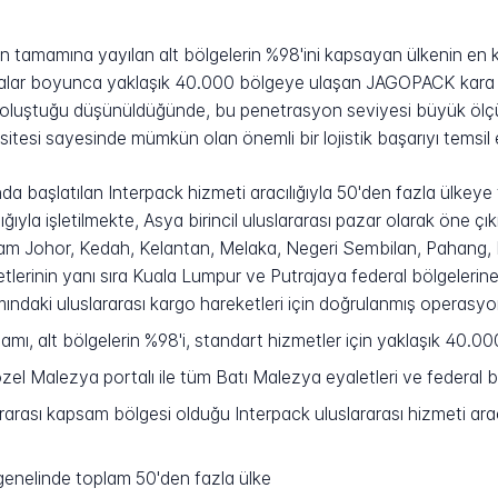
 tamamına yayılan alt bölgelerin %98'ini kapsayan ülkenin en ka
dalar boyunca yaklaşık 40.000 bölgeye ulaşan JAGOPACK kara tab
luştuğu düşünüldüğünde, bu penetrasyon seviyesi büyük ölçüde
itesi sayesinde mümkün olan önemli bir lojistik başarıyı temsil 
nda başlatılan Interpack hizmeti aracılığıyla 50'den fazla ülkey
lığıyla işletilmekte, Asya birincil uluslararası pazar olarak öne
sam Johor, Kedah, Kelantan, Melaka, Negeri Sembilan, Pahang, 
tlerinin yanı sıra Kuala Lumpur ve Putrajaya federal bölgeleri
ndaki uluslararası kargo hareketleri için doğrulanmış operasyo
mı, alt bölgelerin %98'i, standart hizmetler için yaklaşık 40.00
özel Malezya portalı ile tüm Batı Malezya eyaletleri ve federal b
ararası kapsam bölgesi olduğu Interpack uluslararası hizmeti arac
enelinde toplam 50'den fazla ülke