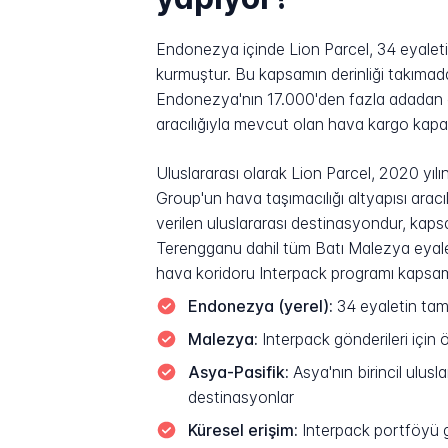
Endonezya içinde Lion Parcel, 34 eyaletin
kurmuştur. Bu kapsamın derinliği takıma
Endonezya'nın 17.000'den fazla adadan o
aracılığıyla mevcut olan hava kargo kapas
Uluslararası olarak Lion Parcel, 2020 yılı
Group'un hava taşımacılığı altyapısı aracı
verilen uluslararası destinasyondur, kap
Terengganu dahil tüm Batı Malezya eyale
hava koridoru Interpack programı kapsamı
Endonezya (yerel):
34 eyaletin tama
Malezya:
Interpack gönderileri için 
Asya-Pasifik:
Asya'nın birincil ulusl
destinasyonlar
Küresel erişim:
Interpack portföyü g