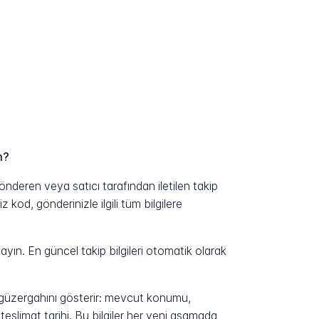
m?
nderen veya satıcı tarafından iletilen takip
kod, gönderinizle ilgili tüm bilgilere
yın. En güncel takip bilgileri otomatik olarak
n güzergahını gösterir: mevcut konumu,
eslimat tarihi. Bu bilgiler her yeni aşamada