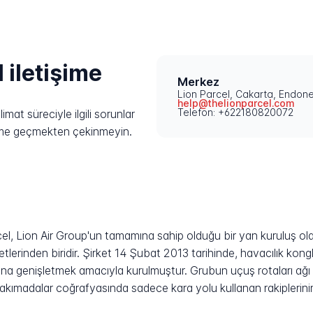
l iletişime
Merkez
Lion Parcel, Cakarta, Endon
help@thelionparcel.com
Telefon: +622180820072
mat süreciyle ilgili sorunlar
işime geçmekten çekinmeyin.
el, Lion Air Group'un tamamına sahip olduğu bir yan kuruluş o
rketlerinden biridir. Şirket 14 Şubat 2013 tarihinde, havacılık 
na genişletmek amacıyla kurulmuştur. Grubun uçuş rotaları ağı v
akımadalar coğrafyasında sadece kara yolu kullanan rakiplerinin