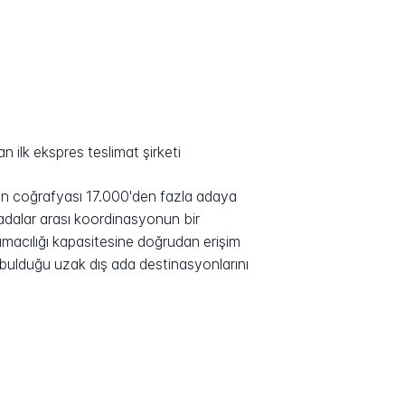
 ilk ekspres teslimat şirketi
nın coğrafyası 17.000'den fazla adaya
 adalar arası koordinasyonun bir
ımacılığı kapasitesine doğrudan erişim
i bulduğu uzak dış ada destinasyonlarını