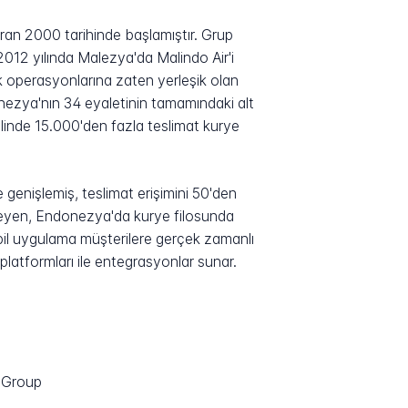
iran 2000 tarihinde başlamıştır. Grup
e 2012 yılında Malezya'da Malindo Air'i
lık operasyonlarına zaten yerleşik olan
nezya'nın 34 eyaletinin tamamındaki alt
linde 15.000'den fazla teslimat kurye
 genişlemiş, teslimat erişimini 50'den
imseyen, Endonezya'da kurye filosunda
mobil uygulama müşterilere gerçek zamanlı
platformları ile entegrasyonlar sunar.
r Group