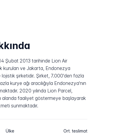
akkında
14 Şubat 2013 tarihinde Lion Air
ak kurulan ve Jakarta, Endonezya
ojistik şirketidir. Şirket, 7.000'den fazla
zla kurye ağı aracılığıyla Endonezya'nın
aktadır. 2020 yılında Lion Parcel,
ası alanda faaliyet göstermeye başlayarak
zmeti sunmaktadır.
Ülke
Ort. teslimat