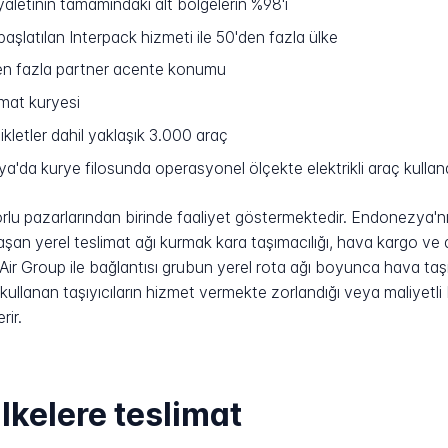
letinin tamamındaki alt bölgelerin %98'i
aşlatılan Interpack hizmeti ile 50'den fazla ülke
en fazla partner acente konumu
mat kuryesi
kletler dahil yaklaşık 3.000 araç
da kurye filosunda operasyonel ölçekte elektrikli araç kullanan
zorlu pazarlarından birinde faaliyet göstermektedir. Endonezya'
laşan yerel teslimat ağı kurmak kara taşımacılığı, hava kargo ve
Air Group ile bağlantısı grubun yerel rota ağı boyunca hava taş
kullanan taşıyıcıların hizmet vermekte zorlandığı veya maliyetl
rir.
lkelere teslimat