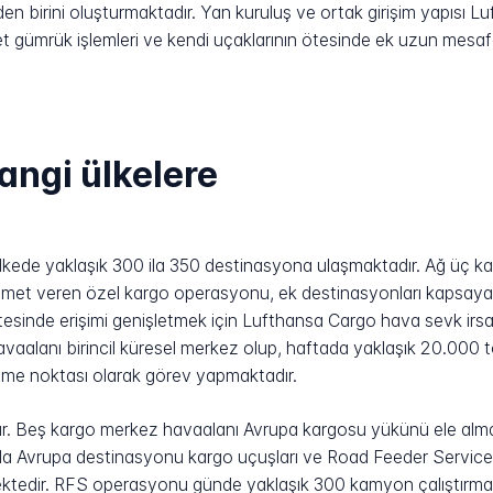
en birini oluşturmaktadır. Yan kuruluş ve ortak girişim yapısı Lu
icaret gümrük işlemleri ve kendi uçaklarının ötesinde ek uzun me
angi ülkelere
kede yaklaşık 300 ila 350 destinasyona ulaşmaktadır. Ağ üç kat
 hizmet veren özel kargo operasyonu, ek destinasyonları kapsay
sinde erişimi genişletmek için Lufthansa Cargo hava sevk irsaliy
aalanı birincil küresel merkez olup, haftada yaklaşık 20.000 t
işleme noktası olarak görev yapmaktadır.
r. Beş kargo merkez havaalanı Avrupa kargosu yükünü ele almak
zla Avrupa destinasyonu kargo uçuşları ve Road Feeder Servic
ktedir. RFS operasyonu günde yaklaşık 300 kamyon çalıştırmak