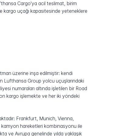
fthansa Cargo'ya acil teslimat, birim
safe kargo uçağı kapasitesinde yeteneklere
man üzerine inşa edilmiştir: kendi
an Lufthansa Group yolcu uçuşlarındaki
esi numaraları altında işletilen bir Road
on kargo işlemekte ve her iki yöndeki
tadır: Frankfurt, Munich, Vienna,
e kamyon hareketleri kombinasyonu ile
ta ve Avrupa genelinde yılda yaklaşık