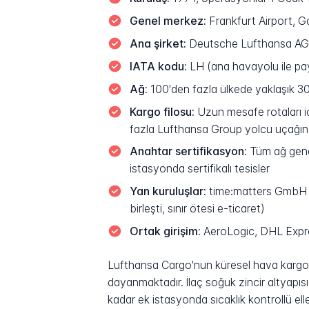
Genel merkez:
Frankfurt Airport, 
Ana şirket:
Deutsche Lufthansa AG, 
IATA kodu:
LH (ana havayolu ile pay
Ağ:
100'den fazla ülkede yaklaşık 3
Kargo filosu:
Uzun mesafe rotaları iç
fazla Lufthansa Group yolcu uçağın
Anahtar sertifikasyon:
Tüm ağ genel
istasyonda sertifikalı tesisler
Yan kuruluşlar:
time:matters GmbH (
birleşti, sınır ötesi e-ticaret)
Ortak girişim:
AeroLogic, DHL Expres
Lufthansa Cargo'nun küresel hava kargo p
dayanmaktadır. İlaç soğuk zincir altyapısı
kadar ek istasyonda sıcaklık kontrollü e