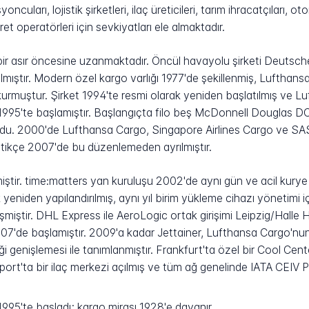
uları, lojistik şirketleri, ilaç üreticileri, tarım ihracatçıları, o
ret operatörleri için sevkiyatları ele almaktadır.
ir asır öncesine uzanmaktadır. Öncül havayolu şirketi Deutsc
atılmıştır. Modern özel kargo varlığı 1977'de şekillenmiş, Luft
urmuştur. Şirket 1994'te resmi olarak yeniden başlatılmış ve 
k 1995'te başlamıştır. Başlangıçta filo beş McDonnell Douglas
du. 2000'de Lufthansa Cargo, Singapore Airlines Cargo ve SAS 
ştikçe 2007'de bu düzenlemeden ayrılmıştır.
irmiştir. time:matters yan kuruluşu 2002'de aynı gün ve acil kurye 
 yeniden yapılandırılmış, aynı yıl birim yükleme cihazı yönetimi i
leşmiştir. DHL Express ile AeroLogic ortak girişimi Leipzig/Halle
07'de başlamıştır. 2009'a kadar Jettainer, Lufthansa Cargo'nu
stiği genişlemesi ile tanımlanmıştır. Frankfurt'ta özel bir Cool Cent
port'ta bir ilaç merkezi açılmış ve tüm ağ genelinde IATA CEIV 
995'te başladı; kargo mirası 1928'e dayanır