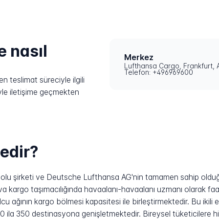
e nasıl
Merkez
Lufthansa Cargo, Frankfurt,
Telefon: +496969600
teslimat süreciyle ilgili
yle iletişime geçmekten
edir?
lu şirketi ve Deutsche Lufthansa AG'nin tamamen sahip olduğu
ava kargo taşımacılığında havaalanı-havaalanı uzmanı olarak faa
 ağının kargo bölmesi kapasitesi ile birleştirmektedir. Bu ikili
00 ila 350 destinasyona genişletmektedir. Bireysel tüketicilere h