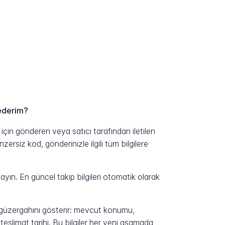
 ederim?
in gönderen veya satıcı tarafından iletilen
ersiz kod, gönderinizle ilgili tüm bilgilere
yın. En güncel takip bilgileri otomatik olarak
n güzergahını gösterir: mevcut konumu,
eslimat tarihi. Bu bilgiler her yeni aşamada