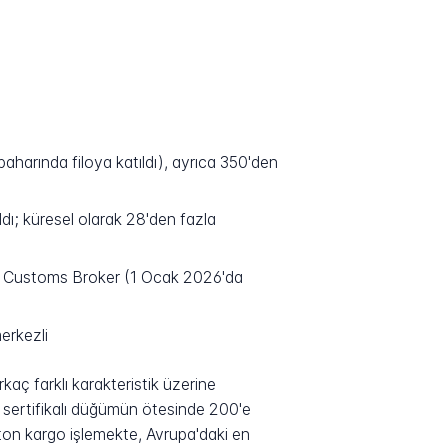
harında filoya katıldı), ayrıca 350'den
dı; küresel olarak 28'den fazla
CB Customs Broker (1 Ocak 2026'da
erkezli
aç farklı karakteristik üzerine
ma sertifikalı düğümün ötesinde 200'e
ton kargo işlemekte, Avrupa'daki en