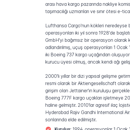
arası hava kargo pazarında nakliye komisyonc
taşımacılığı uzmanları ve sınır ötesi e-tica
Lufthansa Cargo'nun kökleri neredeyse b
operasyonları iki yıl sonra 1928'de başl
GmbH'yi bağımsız bir operasyon olarak k
adlandırılmış, uçuş operasyonları 1 Oca
iki Boeing 737 kargo uçağından oluşuyor
kurucu üyesi olmuş, ancak kendi ağı geli
2000'li yıllar bir dizi yapısal gelişme get
resmi olarak bir Aktiengesellschaft olarak
girişim olan Jettainer'ın kuruluşu gerçek
Boeing 777F kargo uçakları işletmeye 20
haline gelmiştir. 2010'lar agresif ilaç loji
Hyderabad Rajiv Gandhi International Air
sonlarında elde edilmiştir.
Kuruluş:
1994, operasyonlar 1 Ocak 1