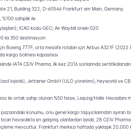
Gate 21, Building 322, D-60546 Frankfurt am Main, Germany
%100 sahiplik ile
laşılan); ICAO kodu GEC; Air Waybill öneki 020
00 ila 350 destinasyon
in Boeing 777F, orta mesafe rotaları için Airbus A321F (2022 ba
da kargo bölmesi kapasitesi
inde IATA CEIV Pharma, ilk kez 2016 sonlarında sertifikalandırıl
acil lojistik), Jettainer GmbH (ULD yönetimi), heyworld ve 
s ile ortak sahip olunan %50 hisse, Leipzig/Halle Havaalanı m
azarındaki konumu, onu genel kargo taşıyıcılarından ayıran birk
 ticari havacılıkta en gelişmiş olanlardan biridir, 28 CEIV Phar
lleçleme mevcuttur. Frankfurt merkezi haftada yaklaşık 20.000 