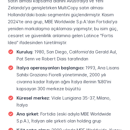
satın alması kapsama alanını Avustralya ve Yeni
Zelanda'ya genişletirken MultiCopy satın alması
Hollanda'daki baskı segmentini güçlendirmiştir. Kasım
2024'te ana grup, MBE Worldwide S.p.A.'dan Fortidia'ya
yeniden markalaşma açıklaması yapmıştır; bu isim güç,
cesaret ve güvenilirlik anlamına gelen Latince "Fortis
Idea" ifadesinden türetilmiştir.
Kuruluş:
1980, San Diego, California'da Gerald Aul,
Pat Senn ve Robert Diais tarafından
İtalya operasyonları başlangıcı:
1993, Ana Lisans
Sahibi Graziano Fiorelli yönetiminde, 2000 yılı
civarına kadar İtalyan ağını İtalya illerinin %80'ini
kapsayan 300 merkeze büyüttü
Küresel merkez:
Viale Lunigiana 35-37, Milano,
İtalya
Ana şirket:
Fortidia (eski adıyla MBE Worldwide
S.p.A.), İtalyan aile şirketi olan holding grup