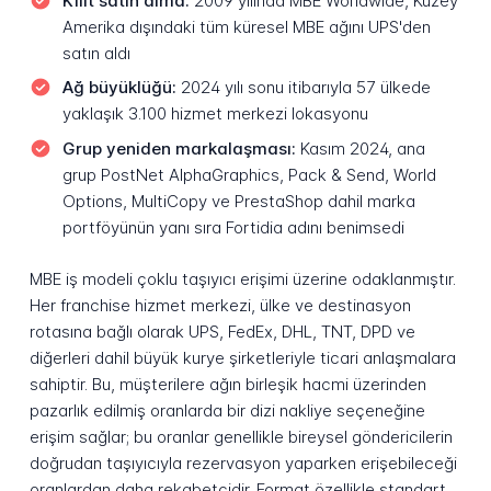
Kilit satın alma:
2009 yılında MBE Worldwide, Kuzey
Amerika dışındaki tüm küresel MBE ağını UPS'den
satın aldı
Ağ büyüklüğü:
2024 yılı sonu itibarıyla 57 ülkede
yaklaşık 3.100 hizmet merkezi lokasyonu
Grup yeniden markalaşması:
Kasım 2024, ana
grup PostNet AlphaGraphics, Pack & Send, World
Options, MultiCopy ve PrestaShop dahil marka
portföyünün yanı sıra Fortidia adını benimsedi
MBE iş modeli çoklu taşıyıcı erişimi üzerine odaklanmıştır.
Her franchise hizmet merkezi, ülke ve destinasyon
rotasına bağlı olarak UPS, FedEx, DHL, TNT, DPD ve
diğerleri dahil büyük kurye şirketleriyle ticari anlaşmalara
sahiptir. Bu, müşterilere ağın birleşik hacmi üzerinden
pazarlık edilmiş oranlarda bir dizi nakliye seçeneğine
erişim sağlar; bu oranlar genellikle bireysel göndericilerin
doğrudan taşıyıcıyla rezervasyon yaparken erişebileceği
oranlardan daha rekabetçidir. Format özellikle standart