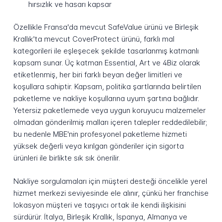
hırsızlık ve hasarı kapsar
Özellikle Fransa'da mevcut SafeValue ürünü ve Birleşik
Krallık'ta mevcut CoverProtect ürünü, farklı mal
kategorileri ile eşleşecek şekilde tasarlanmış katmanlı
kapsam sunar. Üç katman Essential, Art ve 4Biz olarak
etiketlenmiş, her biri farklı beyan değer limitleri ve
koşullara sahiptir. Kapsam, politika şartlarında belirtilen
paketleme ve nakliye koşullarına uyum şartına bağlıdır.
Yetersiz paketlemede veya uygun koruyucu malzemeler
olmadan gönderilmiş malları içeren talepler reddedilebilir;
bu nedenle MBE'nin profesyonel paketleme hizmeti
yüksek değerli veya kırılgan gönderiler için sigorta
ürünleri ile birlikte sık sık önerilir.
Nakliye sorgulamaları için müşteri desteği öncelikle yerel
hizmet merkezi seviyesinde ele alınır, çünkü her franchise
lokasyon müşteri ve taşıyıcı ortak ile kendi ilişkisini
sürdürür. İtalya, Birleşik Krallık, İspanya, Almanya ve