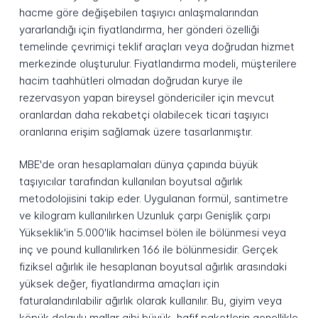
hacme göre değişebilen taşıyıcı anlaşmalarından
yararlandığı için fiyatlandırma, her gönderi özelliği
temelinde çevrimiçi teklif araçları veya doğrudan hizmet
merkezinde oluşturulur. Fiyatlandırma modeli, müşterilere
hacim taahhütleri olmadan doğrudan kurye ile
rezervasyon yapan bireysel göndericiler için mevcut
oranlardan daha rekabetçi olabilecek ticari taşıyıcı
oranlarına erişim sağlamak üzere tasarlanmıştır.
MBE'de oran hesaplamaları dünya çapında büyük
taşıyıcılar tarafından kullanılan boyutsal ağırlık
metodolojisini takip eder. Uygulanan formül, santimetre
ve kilogram kullanılırken Uzunluk çarpı Genişlik çarpı
Yükseklik'in 5.000'lik hacimsel bölen ile bölünmesi veya
inç ve pound kullanılırken 166 ile bölünmesidir. Gerçek
fiziksel ağırlık ile hesaplanan boyutsal ağırlık arasındaki
yüksek değer, fiyatlandırma amaçları için
faturalandırılabilir ağırlık olarak kullanılır. Bu, giyim veya
köpük dolgulu mallar gibi büyük, hafif paketlerin genellikle