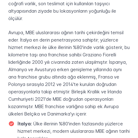
coğrafi varlık, son teslimat için kullanılan taşıyıcı
altyapısından ziyade bu lokasyonların yoğunluğu ile
ölçülür.
Avrupa, MBE uluslararası ağının tarihi çekirdeğini temsil
eder. İtalya en derin penetrasyona sahiptir; yüzlerce
hizmet merkezi ile ülke illerinin %80'inde varlık gösterir, bu
kilometre taşı ana franchise sahibi Graziano Fiorelli
liderliğinde 2000 yılı civarında zaten ulaşılmıştır. İspanya,
Almanya ve Avusturya erken genişleme yıllarında aynı
ana franchise grubu altında ağa eklenmiş, Fransa ve
Polonya sırasıyla 2012 ve 2014'te kurulan doğrudan
operasyonlarla takip etmiştir. Birleşik Krallık ve İrlanda
Cumhuriyeti 2021'de MBE doğrudan operasyonları
kazanmıştır. MBE franchise varlığına sahip ek Avrupa
ülkeleri Belçika ve Danimarka'yı içerir.
İtalya:
Ülke illerinin %80'inden fazlasında yüzlerce
hizmet merkezi, modern uluslararası MBE ağının tarihi