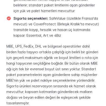
belirlenir; standart paket limitlerini aşan gönderiler
için yük ve palet hizmetleri mevcuttur
Sigorta seçenekleri:
SafeValue (özellikle Fransa'da
mevcut) ve CoverProtect (Birleşik Krallık'ta mevcut)
transitde kayıp, hırsızlık ve hasarı üç katmanda
kapsar: Essential, Art ve 4Biz
MBE, UPS, FedEx, DHL ve bölgesel operatörler dahil
birden fazla taşıyıcı ortakla çalıştığı için belirli bir gönderi
için geçerli maksimum ağırlık ve boyut limitleri o rota için
hangi taşıyıcının seçildiğine bağlıdır. Bir bütün olarak MBE
ağı için tek bir evrensel boyut üst sınırı yoktur. Standart
paket parametrelerini aşan gönderilere sahip müşteriler
MBE'nin yük ve palet nakliye seçeneklerine yönlendirilir.
Sigorta ürünleri rezervasyon sırasında ek hizmet olarak
mevcuttur; kapsam katmanları gönderilecek malların
doğası ve beyan edilen değeri ile eşleşecek şekilde
tasarlanmıştır.