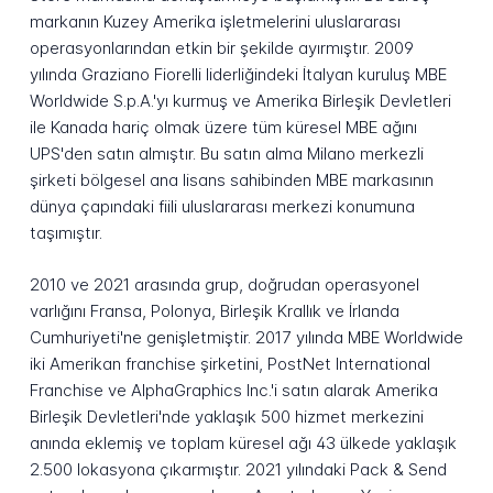
markanın Kuzey Amerika işletmelerini uluslararası
operasyonlarından etkin bir şekilde ayırmıştır. 2009
yılında Graziano Fiorelli liderliğindeki İtalyan kuruluş MBE
Worldwide S.p.A.'yı kurmuş ve Amerika Birleşik Devletleri
ile Kanada hariç olmak üzere tüm küresel MBE ağını
UPS'den satın almıştır. Bu satın alma Milano merkezli
şirketi bölgesel ana lisans sahibinden MBE markasının
dünya çapındaki fiili uluslararası merkezi konumuna
taşımıştır.
2010 ve 2021 arasında grup, doğrudan operasyonel
varlığını Fransa, Polonya, Birleşik Krallık ve İrlanda
Cumhuriyeti'ne genişletmiştir. 2017 yılında MBE Worldwide
iki Amerikan franchise şirketini, PostNet International
Franchise ve AlphaGraphics Inc.'i satın alarak Amerika
Birleşik Devletleri'nde yaklaşık 500 hizmet merkezini
anında eklemiş ve toplam küresel ağı 43 ülkede yaklaşık
2.500 lokasyona çıkarmıştır. 2021 yılındaki Pack & Send