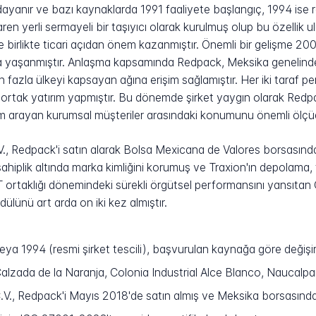
ayanır ve bazı kaynaklarda 1991 faaliyete başlangıç, 1994 ise res
ren yerli sermayeli bir taşıyıcı olarak kurulmuş olup bu özellik ul
e birlikte ticari açıdan önem kazanmıştır. Önemli bir gelişme 2008
yla yaşanmıştır. Anlaşma kapsamında Redpack, Meksika genelind
an fazla ülkeyi kapsayan ağına erişim sağlamıştır. Her iki taraf 
r ortak yatırım yapmıştır. Bu dönemde şirket yaygın olarak Redp
im arayan kurumsal müşteriler arasındaki konumunu önemli ölçüd
 Redpack'i satın alarak Bolsa Mexicana de Valores borsasında 
hiplik altında marka kimliğini korumuş ve Traxion'ın depolama, fi
TNT ortaklığı dönemindeki sürekli örgütsel performansını yansıt
lünü art arda on iki kez almıştır.
eya 1994 (resmi şirket tescili), başvurulan kaynağa göre değişi
lzada de la Naranja, Colonia Industrial Alce Blanco, Naucalp
V., Redpack'i Mayıs 2018'de satın almış ve Meksika borsasında