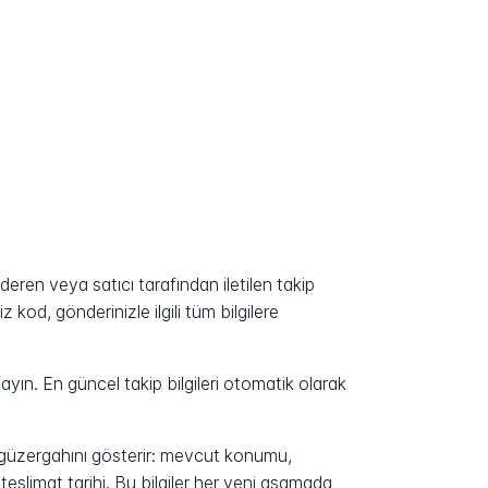
ren veya satıcı tarafından iletilen takip
kod, gönderinizle ilgili tüm bilgilere
yın. En güncel takip bilgileri otomatik olarak
n güzergahını gösterir: mevcut konumu,
eslimat tarihi. Bu bilgiler her yeni aşamada