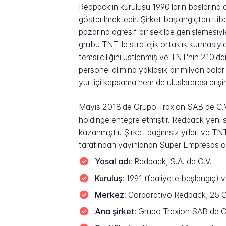
Redpack'in kuruluşu 1990'ların başlarına d
gösterilmektedir. Şirket başlangıçtan itiba
pazarına agresif bir şekilde genişlemesiyl
grubu TNT ile stratejik ortaklık kurması
temsilciliğini üstlenmiş ve TNT'nin 210'd
personel alımına yaklaşık bir milyon dola
yurtiçi kapsama hem de uluslararası eriş
Mayıs 2018'de Grupo Traxion SAB de C.V.,
holdinge entegre etmiştir. Redpack yeni sa
kazanmıştır. Şirket bağımsız yılları ve 
tarafından yayınlanan Super Empresas ödü
Yasal adı:
Redpack, S.A. de C.V.
Kuruluş:
1991 (faaliyete başlangıç) v
Merkez:
Corporativo Redpack, 25 Ca
Ana şirket:
Grupo Traxion SAB de C.