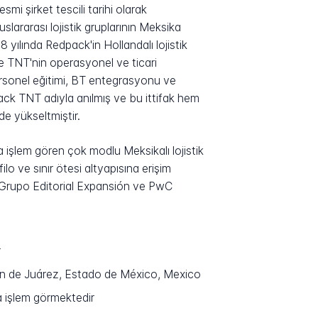
mi şirket tescili tarihi olarak
uslararası lojistik gruplarının Meksika
 yılında Redpack'in Hollandalı lojistik
e TNT'nin operasyonel ve ticari
personel eğitimi, BT entegrasyonu ve
ack TNT adıyla anılmış ve bu ittifak hem
e yükseltmiştir.
işlem gören çok modlu Meksikalı lojistik
lo ve sınır ötesi altyapısına erişim
an Grupo Editorial Expansión ve PwC
r
an de Juárez, Estado de México, Mexico
 işlem görmektedir