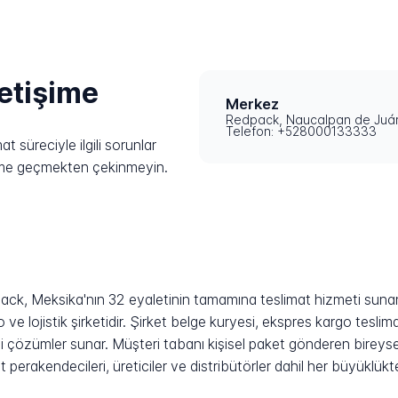
letişime
Merkez
Redpack, Naucalpan de Juár
Telefon: +528000133333
 süreciyle ilgili sorunlar
işime geçmekten çekinmeyin.
ack, Meksika'nın 32 eyaletinin tamamına teslimat hizmeti sunan
ve lojistik şirketidir. Şirket belge kuryesi, ekspres kargo teslim
tli çözümler sunar. Müşteri tabanı kişisel paket gönderen bireyse
et perakendecileri, üreticiler ve distribütörler dahil her büyüklü