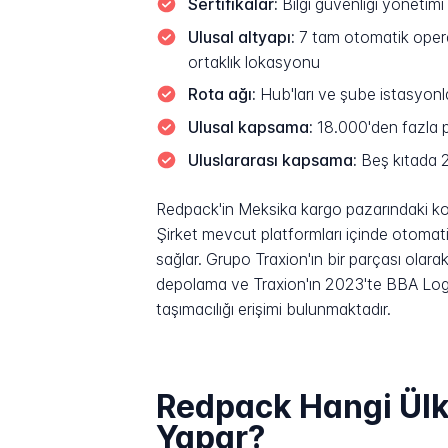
Sertifikalar:
Bilgi güvenliği yönetimi 
Ulusal altyapı:
7 tam otomatik opera
ortaklık lokasyonu
Rota ağı:
Hub'ları ve şube istasyonl
Ulusal kapsama:
18.000'den fazla p
Uluslararası kapsama:
Beş kıtada 2
Redpack'in Meksika kargo pazarındaki kon
Şirket mevcut platformları içinde otomati
sağlar. Grupo Traxion'ın bir parçası olar
depolama ve Traxion'ın 2023'te BBA Logis
taşımacılığı erişimi bulunmaktadır.
Redpack Hangi Ülk
Yapar?