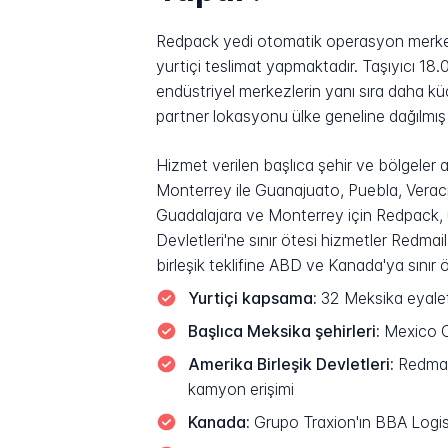
Redpack yedi otomatik operasyon merkez
yurtiçi teslimat yapmaktadır. Taşıyıcı 1
endüstriyel merkezlerin yanı sıra daha kü
partner lokasyonu ülke geneline dağılmış 
Hizmet verilen başlıca şehir ve bölgeler
Monterrey ile Guanajuato, Puebla, Verac
Guadalajara ve Monterrey için Redpack, uyg
Devletleri'ne sınır ötesi hizmetler Redm
birleşik teklifine ABD ve Kanada'ya sınır 
Yurtiçi kapsama:
32 Meksika eyalet
Başlıca Meksika şehirleri:
Mexico Ci
Amerika Birleşik Devletleri:
Redmail
kamyon erişimi
Kanada:
Grupo Traxion'ın BBA Logisti