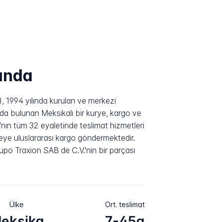
ında
, 1994 yılında kurulan ve merkezi
a bulunan Meksikalı bir kurye, kargo ve
ika'nın tüm 32 eyaletinde teslimat hizmetleri
ye uluslararası kargo göndermektedir.
o Traxion SAB de C.V.'nin bir parçası
Ülke
Ort. teslimat
eksika
7-45g