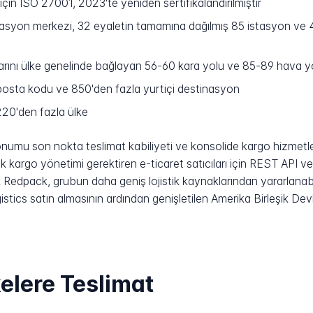
için ISO 27001, 2023'te yeniden sertifikalandırılmıştır
syon merkezi, 32 eyaletin tamamına dağılmış 85 istasyon ve 40
arını ülke genelinde bağlayan 56-60 kara yolu ve 85-89 hava yo
osta kodu ve 850'den fazla yurtiçi destinasyon
20'den fazla ülke
umu son nokta teslimat kabiliyeti ve konsolide kargo hizmetle
k kargo yönetimi gerektiren e-ticaret satıcıları için REST API 
ak Redpack, grubun daha geniş lojistik kaynaklarından yararlanab
tics satın almasının ardından genişletilen Amerika Birleşik Dev
elere Teslimat