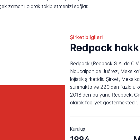
rçek zamanlı olarak takip etmenizi sağlar.
Şirket bilgileri
Redpack hakk
Redpack (Redpack S.A. de C.V.)
Naucalpan de Juárez, Meksika'd
lojistik şirketidir. Şirket, Meks
sunmakta ve 220'den fazla ülke
2018'den bu yana Redpack, Grup
olarak faaliyet göstermektedir.
Kuruluş
1994
M