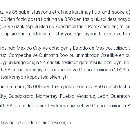
i ve 85 şube istasyonu etrafında kurulmuş hub-and-spoke ağı 
8.000'den fazla posta koduna ve 850'den fazla ulusal destinasy
çük ve uzak toplulukları da kapsamaktadır. Perakende erişim içi
olup şirketin kendi markalı istasyon ağını uygun bırakma ve top
 arasında Mexico City ve daha geniş Estado de México, Jalisco
ruz, Campeche ve Quintana Roo bulunmaktadır. Özellikle en bü
un kargolar için 24 saatlik teslimat garantisi ile özel aynı böl
ail USA ürünü aracılığıyla sunulmakta ve Grupo Traxion'ın 2023'
ötesi kamyon kapasitesi eklemiştir.
inin tamamı, 18.000'den fazla posta kodu ve 850 ulusal dest
ty, Guadalajara, Monterrey, Puebla, Veracruz, León, Querétaro,
 USA üzerinden sınır ötesi kargo hizmeti ve Grupo Traxion'ın B
cs ağı üzerinden sınır ötesi erişim