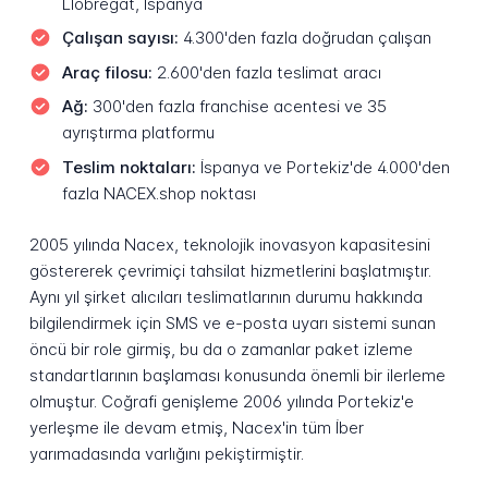
Llobregat, İspanya
Çalışan sayısı:
4.300'den fazla doğrudan çalışan
Araç filosu:
2.600'den fazla teslimat aracı
Ağ:
300'den fazla franchise acentesi ve 35
ayrıştırma platformu
Teslim noktaları:
İspanya ve Portekiz'de 4.000'den
fazla NACEX.shop noktası
2005 yılında Nacex, teknolojik inovasyon kapasitesini
göstererek çevrimiçi tahsilat hizmetlerini başlatmıştır.
Aynı yıl şirket alıcıları teslimatlarının durumu hakkında
bilgilendirmek için SMS ve e-posta uyarı sistemi sunan
öncü bir role girmiş, bu da o zamanlar paket izleme
standartlarının başlaması konusunda önemli bir ilerleme
olmuştur. Coğrafi genişleme 2006 yılında Portekiz'e
yerleşme ile devam etmiş, Nacex'in tüm İber
yarımadasında varlığını pekiştirmiştir.