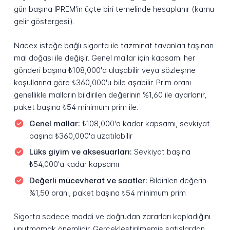
gün başına IPREM'in üçte biri temelinde hesaplanır (kamu
gelir göstergesi).
Nacex isteğe bağlı sigorta ile tazminat tavanları taşınan
mal doğası ile değişir. Genel mallar için kapsamı her
gönderi başına ₺108,000'a ulaşabilir veya sözleşme
koşullarına göre ₺360,000'u bile aşabilir. Prim oranı
genellikle malların bildirilen değerinin %1,60 ile ayarlanır,
paket başına ₺54 minimum prim ile.
Genel mallar:
₺108,000'a kadar kapsamı, sevkiyat
başına ₺360,000'a uzatılabilir
Lüks giyim ve aksesuarları:
Sevkiyat başına
₺54,000'a kadar kapsamı
Değerli mücevherat ve saatler:
Bildirilen değerin
%1,50 oranı, paket başına ₺54 minimum prim
Sigorta sadece maddi ve doğrudan zararları kapladığını
unutmamak önemlidir. Gerçekleştirilmemiş satışlardan