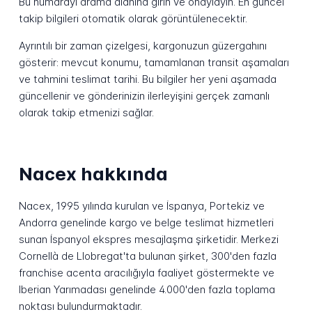
Bu numarayı arama alanına girin ve onaylayın. En güncel
takip bilgileri otomatik olarak görüntülenecektir.
Ayrıntılı bir zaman çizelgesi, kargonuzun güzergahını
gösterir: mevcut konumu, tamamlanan transit aşamaları
ve tahmini teslimat tarihi. Bu bilgiler her yeni aşamada
güncellenir ve gönderinizin ilerleyişini gerçek zamanlı
olarak takip etmenizi sağlar.
Nacex hakkında
Nacex, 1995 yılında kurulan ve İspanya, Portekiz ve
Andorra genelinde kargo ve belge teslimat hizmetleri
sunan İspanyol ekspres mesajlaşma şirketidir. Merkezi
Cornellà de Llobregat'ta bulunan şirket, 300'den fazla
franchise acenta aracılığıyla faaliyet göstermekte ve
Iberian Yarımadası genelinde 4.000'den fazla toplama
noktası bulundurmaktadır.