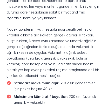
gönderenleri ile ticari sözleşmelerde tipik olarak
müzakere edilen veya münferit gönderimleri bireyler için
duruma göre hesaplanan sabit bir fiyatlandırma
ızgarasını kamuya yayınlamaz.
Nacex gönderim fiyat hesaplaması çeşitli belirleyici
kriterler dikkate alır. Paketin gerçek ağırlığı ilk faktörü
oluştururken, Nacex aynı zamanda volumetrik ağırlığın
gerçek ağırlığından fazla olduğu durumda volumetrik
ağırlık ilkesini de uygular. Volumetrik ağırlık paketin
boyutlarına (uzunluk x genişlik x yükseklik bölü bir
katsayı) göre hesaplanır ve bu da hafif ancak hacim
olarak yer kaplayan paketleri taşıma araçlarında adil bir
şekilde ücretlendirilmesini sağlar.
Standart maksimum ağırlık:
Klasik gönderimleri
için paket başına 40 kg
Maksimum kümülatif boyutlar:
200 cm (uzunluk +
genişlik + yükseklik)