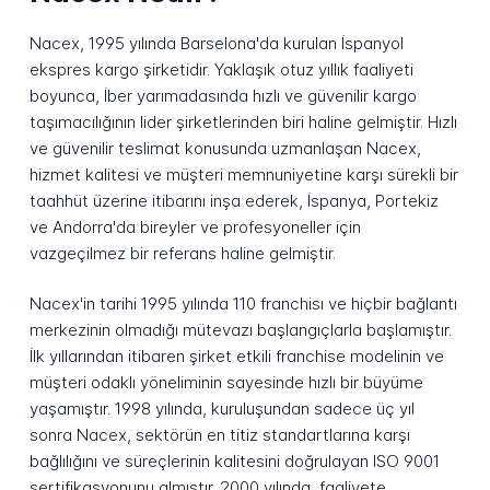
Nacex, 1995 yılında Barselona'da kurulan İspanyol
ekspres kargo şirketidir. Yaklaşık otuz yıllık faaliyeti
boyunca, İber yarımadasında hızlı ve güvenilir kargo
taşımacılığının lider şirketlerinden biri haline gelmiştir. Hızlı
ve güvenilir teslimat konusunda uzmanlaşan Nacex,
hizmet kalitesi ve müşteri memnuniyetine karşı sürekli bir
taahhüt üzerine itibarını inşa ederek, İspanya, Portekiz
ve Andorra'da bireyler ve profesyoneller için
vazgeçilmez bir referans haline gelmiştir.
Nacex'in tarihi 1995 yılında 110 franchisı ve hiçbir bağlantı
merkezinin olmadığı mütevazı başlangıçlarla başlamıştır.
İlk yıllarından itibaren şirket etkili franchise modelinin ve
müşteri odaklı yöneliminin sayesinde hızlı bir büyüme
yaşamıştır. 1998 yılında, kuruluşundan sadece üç yıl
sonra Nacex, sektörün en titiz standartlarına karşı
bağlılığını ve süreçlerinin kalitesini doğrulayan ISO 9001
sertifikasyonunu almıştır. 2000 yılında, faaliyete