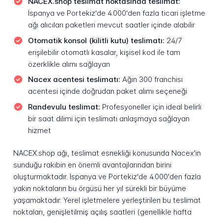
NACEX.shop teslimat noktasında teslimat:
İspanya ve Portekiz'de 4.000'den fazla ticari işletme
ağı alıcıları paketleri mevcut saatler içinde alabilir
Otomatik konsol (kilitli kutu) teslimatı:
24/7
erişilebilir otomatlı kasalar, kişisel kod ile tam
özerklikle alımı sağlayan
Nacex acentesi teslimatı:
Ağın 300 franchisı
acentesi içinde doğrudan paket alımı seçeneği
Randevulu teslimat:
Profesyoneller için ideal belirli
bir saat dilimi için teslimatı anlaşmaya sağlayan
hizmet
NACEX.shop ağı, teslimat esnekliği konusunda Nacex'in
sunduğu rakibin en önemli avantajlarından birini
oluşturmaktadır. İspanya ve Portekiz'de 4.000'den fazla
yakın noktaların bu örgüsü her yıl sürekli bir büyüme
yaşamaktadır. Yerel işletmelere yerleştirilen bu teslimat
noktaları, genişletilmiş açılış saatleri (genellikle hafta