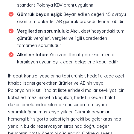
standart Polonya KDV oranı uygulanır
Gümrük beyan eşiği:
Beyan edilen değeri 45 avroyu
aşan tüm paketler AB gümrük prosedürlerine tabidir
Vergilerden sorumluluk:
Alıcı, destinasyondaki tüm
gümrük vergileri, vergiler ve ilgili ücretlerden
tamamen sorumludur
Alkol ve tütün:
Yalnızca ithalat gereksinimlerini
karşılayan uygun eşlik eden belgelerle kabul edilir
İhracat kontrol yasalarına tabi ürünler, hedef ülkede özel
ithalat lisansı gerektiren ürünler ve AB'nin veya
Polonya'nın kısıtlı ithalat listelerindeki mallar sevkiyat için
kabul edilmez. Şirketin koşulları, hedef ülkede ithalat
düzenlemelerini karşılama konusunda tam uyum
sorumluluğunu müşteriye yükler. Gümrük beyanları
herhangi bir sigorta talebi için gerekli belgeler arasında
yer alır, bu da rezervasyon sırasında doğru değer
beyanının pratik önemini güçlendirir. Online alışveriş