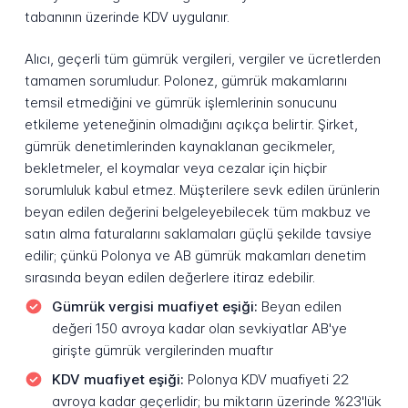
tabanının üzerinde KDV uygulanır.
Alıcı, geçerli tüm gümrük vergileri, vergiler ve ücretlerden
tamamen sorumludur. Polonez, gümrük makamlarını
temsil etmediğini ve gümrük işlemlerinin sonucunu
etkileme yeteneğinin olmadığını açıkça belirtir. Şirket,
gümrük denetimlerinden kaynaklanan gecikmeler,
bekletmeler, el koymalar veya cezalar için hiçbir
sorumluluk kabul etmez. Müşterilere sevk edilen ürünlerin
beyan edilen değerini belgeleyebilecek tüm makbuz ve
satın alma faturalarını saklamaları güçlü şekilde tavsiye
edilir; çünkü Polonya ve AB gümrük makamları denetim
sırasında beyan edilen değerlere itiraz edebilir.
Gümrük vergisi muafiyet eşiği:
Beyan edilen
değeri 150 avroya kadar olan sevkiyatlar AB'ye
girişte gümrük vergilerinden muaftır
KDV muafiyet eşiği:
Polonya KDV muafiyeti 22
avroya kadar geçerlidir; bu miktarın üzerinde %23'lük