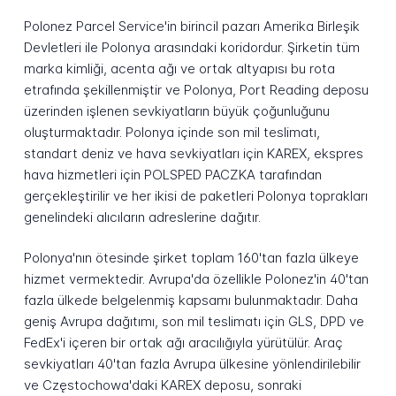
Polonez Parcel Service'in birincil pazarı Amerika Birleşik
Devletleri ile Polonya arasındaki koridordur. Şirketin tüm
marka kimliği, acenta ağı ve ortak altyapısı bu rota
etrafında şekillenmiştir ve Polonya, Port Reading deposu
üzerinden işlenen sevkiyatların büyük çoğunluğunu
oluşturmaktadır. Polonya içinde son mil teslimatı,
standart deniz ve hava sevkiyatları için KAREX, ekspres
hava hizmetleri için POLSPED PACZKA tarafından
gerçekleştirilir ve her ikisi de paketleri Polonya toprakları
genelindeki alıcıların adreslerine dağıtır.
Polonya'nın ötesinde şirket toplam 160'tan fazla ülkeye
hizmet vermektedir. Avrupa'da özellikle Polonez'in 40'tan
fazla ülkede belgelenmiş kapsamı bulunmaktadır. Daha
geniş Avrupa dağıtımı, son mil teslimatı için GLS, DPD ve
FedEx'i içeren bir ortak ağı aracılığıyla yürütülür. Araç
sevkiyatları 40'tan fazla Avrupa ülkesine yönlendirilebilir
ve Częstochowa'daki KAREX deposu, sonraki