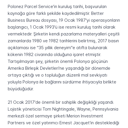
Polonez Parcel Service'in kuruluş tarihi, başvurulan
kaynağa göre farklı şekilde kaydedilmiştir. Better
Business Bureau dosyası, 19 Ocak 1987'yi operasyonların
başlangıcı, 1 Ocak 1993'ü ise resmi kuruluş tarihi olarak
vermektedir. Şirketin kendi pazarlama materyalleri çeşitli
zamanlarda 1980 ve 1982 tarihlerini belirtmiş, 2017 basın
açıklaması ise "35 yıllık deneyim"e atıfta bulunarak
kökenin 1982 civarında olduğuna işaret etmiştir.
Tartışılmayan şey, şirketin önemli Polonya göçünün
Amerika Birleşik Devletleri'ne yaşandığı bir dönemde
ortaya çıktığı ve o topluluğun düzenli mal sevkiyatı
yoluyla Polonya ile bağlarını sürdürme ihtiyacıyla birlikte
büyüdüğüdür.
21 Ocak 2017'de önemli bir sahiplik değişikliği yaşandı.
Lojistik yöneticisi Tom Nightingale, Wayne, Pennsylvania
merkezli özel sermaye şirketi Merion Investment
Partners ve özel yatırımcı Ernest Jacquet'in desteklediği