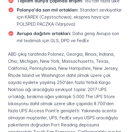
Toplam dünya çapında erişim:
160'tan fazla ülke
Polonya'da son mil ortakları:
Standart sevkiyatlar
için KAREX (Częstochowa); ekspres hava için
POLSPED PACZKA (Varşova)
Avrupa dağıtım ortakları:
Daha geniş Avrupa son
mil teslimatı için GLS, DPD ve FedEx
ABD çıkış tarafında Polonez, Georgia, Illinois, Indiana,
Ohio, Michigan, New York, Massachusetts, Texas,
California, Pennsylvania, New Hampshire, New Jersey,
Rhode Island ve Washington dahil olmak üzere çok
sayıda eyalete yayılmış 250'den fazla Yetkili Kargo
Noktası ağı aracılığıyla sevkiyat toplar. 2017 UPS
ortaklığı, bırakma ağını yaklaşık 5.000 The UPS Store
lokasyonu dahil olmak üzere ülke çapında 8.700'den
fazla UPS Access Point'e genişletti. Yakınında acenta
olmayan müşteriler, UPS, FedEx veya USPS aracılığıyla
paketlerini doğrudan Port Reading deposuna
gönderebilir. South San Francisco, California'daki ayrı bir