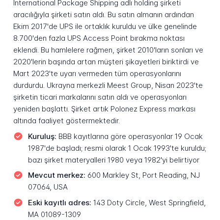
International Package Shipping adlı holding şirketi
aracılığıyla şirketi satın aldı. Bu satın almanın ardından
Ekim 2017'de UPS ile ortaklık kuruldu ve ülke genelinde
8.700'den fazla UPS Access Point bırakma noktası
eklendi. Bu hamlelere rağmen, şirket 2010'ların sonları ve
2020'lerin başında artan müşteri şikayetleri biriktirdi ve
Mart 2023'te uyarı vermeden tüm operasyonlarını
durdurdu. Ukrayna merkezli Meest Group, Nisan 2023'te
şirketin ticari markalarını satın aldı ve operasyonları
yeniden başlattı. Şirket artık Polonez Express markası
altında faaliyet göstermektedir.
Kuruluş:
BBB kayıtlarına göre operasyonlar 19 Ocak
1987'de başladı; resmi olarak 1 Ocak 1993'te kuruldu;
bazı şirket materyalleri 1980 veya 1982'yi belirtiyor
Mevcut merkez:
600 Markley St, Port Reading, NJ
07064, USA
Eski kayıtlı adres:
143 Doty Circle, West Springfield,
MA 01089-1309