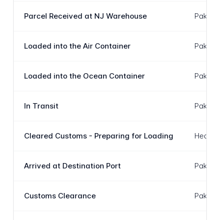
Parcel Received at NJ Warehouse
Paket a
Loaded into the Air Container
Paket b
Loaded into the Ocean Container
Paket a
In Transit
Paket s
Cleared Customs - Preparing for Loading
Hedef ü
Arrived at Destination Port
Paket A
Customs Clearance
Paket h