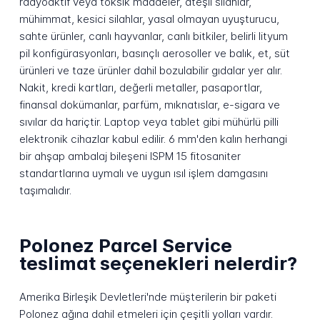
radyoaktif veya toksik maddeler, ateşli silahlar,
mühimmat, kesici silahlar, yasal olmayan uyuşturucu,
sahte ürünler, canlı hayvanlar, canlı bitkiler, belirli lityum
pil konfigürasyonları, basınçlı aerosoller ve balık, et, süt
ürünleri ve taze ürünler dahil bozulabilir gıdalar yer alır.
Nakit, kredi kartları, değerli metaller, pasaportlar,
finansal dokümanlar, parfüm, mıknatıslar, e-sigara ve
sıvılar da hariçtir. Laptop veya tablet gibi mühürlü pilli
elektronik cihazlar kabul edilir. 6 mm'den kalın herhangi
bir ahşap ambalaj bileşeni ISPM 15 fitosaniter
standartlarına uymalı ve uygun ısıl işlem damgasını
taşımalıdır.
Polonez Parcel Service
teslimat seçenekleri nelerdir?
Amerika Birleşik Devletleri'nde müşterilerin bir paketi
Polonez ağına dahil etmeleri için çeşitli yolları vardır.