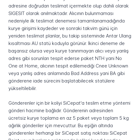
adresine doğrudan teslimat içermekte olup dahili olarak
SIGESIT olarak anılmaktadır. Alıcının bulunmaması
nedeniyle ilk teslimat denemesi tamamlanamadığında
kurye girişimi kaydeder ve sonraki takvim günü için
yeniden teslimat planlar, bu takip sisteminde Antar Ulang
kısaltması AU statü koduyla görünür. İkinci deneme de
başarısız olursa veya kurye tanınmayan alıcı veya yanlış
adres gibi sorunları tespit ederse paket NTH yani No
One at Home, alıcının tespit edilemediği Cnee Unknown
veya yanlış adres anlamında Bad Address yani BA gibi
gönderene iade sürecini başlatabilecek statülere
yükseltilebilir.
Gönderenler için bir koliyi SiCepat'a teslim etme yöntemi
gönderi hacmine bağlıdır. Gönderenin adresinden
ücretsiz kurye toplama en az 5 paket veya toplam 5 kg
ağırlık gönderiler için mevcuttur. Bu eşiğin altında
gönderenler herhangi bir SiCepat satış noktası SiCepat