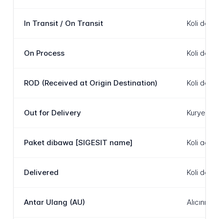
In Transit / On Transit
Koli dest
On Process
Koli dest
ROD (Received at Origin Destination)
Koli dest
Out for Delivery
Kurye şub
Paket dibawa [SIGESIT name]
Koli adı v
Delivered
Koli dest
Antar Ulang (AU)
Alıcının 