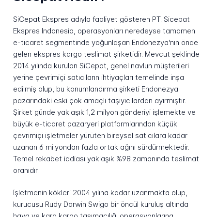
SiCepat Ekspres adıyla faaliyet gösteren PT. Sicepat
Ekspres Indonesia, operasyonları neredeyse tamamen
e-ticaret segmentinde yoğunlaşan Endonezya'nın önde
gelen ekspres kargo teslimat şirketidir. Mevcut şeklinde
2014 yılında kurulan SiCepat, genel navlun müşterileri
yerine çevrimiçi satıcıların ihtiyaçları temelinde inşa
edilmiş olup, bu konumlandırma şirketi Endonezya
pazarındaki eski çok amaçlı taşıyıcılardan ayırmıştır.
Şirket günde yaklaşık 1,2 milyon gönderiyi işlemekte ve
büyük e-ticaret pazaryeri platformlarından küçük
çevrimiçi işletmeler yürüten bireysel satıcılara kadar
uzanan 6 milyondan fazla ortak ağını sürdürmektedir.
Temel rekabet iddiası yaklaşık %98 zamanında teslimat
oranıdır.
İşletmenin kökleri 2004 yılına kadar uzanmakta olup,
kurucusu Rudy Darwin Swigo bir öncül kuruluş altında
hava ve kara kargo taşımacılığı operasyonlarına