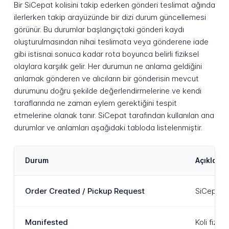
Bir SiCepat kolisini takip ederken gönderi teslimat ağında
ilerlerken takip arayüzünde bir dizi durum güncellemesi
görünür. Bu durumlar başlangıçtaki gönderi kaydı
oluşturulmasından nihai teslimata veya gönderene iade
gibi istisnai sonuca kadar rota boyunca belirli fiziksel
olaylara karşılık gelir. Her durumun ne anlama geldiğini
anlamak gönderen ve alıcıların bir gönderisin mevcut
durumunu doğru şekilde değerlendirmelerine ve kendi
taraflarında ne zaman eylem gerektiğini tespit
etmelerine olanak tanır. SiCepat tarafından kullanılan ana
durumlar ve anlamları aşağıdaki tabloda listelenmiştir.
Durum
Açıklama
Order Created / Pickup Request
SiCepat s
Manifested
Koli fizik