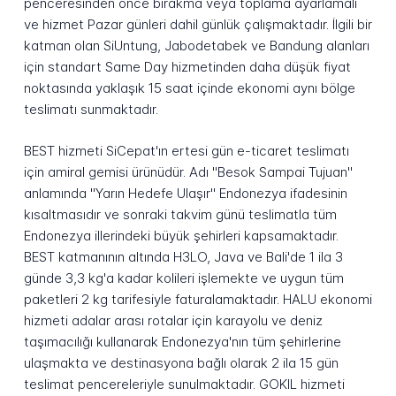
penceresinden önce bırakma veya toplama ayarlamalı
ve hizmet Pazar günleri dahil günlük çalışmaktadır. İlgili bir
katman olan SiUntung, Jabodetabek ve Bandung alanları
için standart Same Day hizmetinden daha düşük fiyat
noktasında yaklaşık 15 saat içinde ekonomi aynı bölge
teslimatı sunmaktadır.
BEST hizmeti SiCepat'ın ertesi gün e-ticaret teslimatı
için amiral gemisi ürünüdür. Adı "Besok Sampai Tujuan"
anlamında "Yarın Hedefe Ulaşır" Endonezya ifadesinin
kısaltmasıdır ve sonraki takvim günü teslimatla tüm
Endonezya illerindeki büyük şehirleri kapsamaktadır.
BEST katmanının altında H3LO, Java ve Bali'de 1 ila 3
günde 3,3 kg'a kadar kolileri işlemekte ve uygun tüm
paketleri 2 kg tarifesiyle faturalamaktadır. HALU ekonomi
hizmeti adalar arası rotalar için karayolu ve deniz
taşımacılığı kullanarak Endonezya'nın tüm şehirlerine
ulaşmakta ve destinasyona bağlı olarak 2 ila 15 gün
teslimat pencereleriyle sunulmaktadır. GOKIL hizmeti