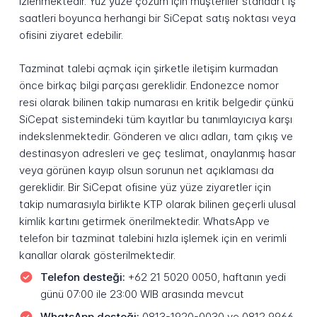
izlenmektedir. Yüz yüze çözüm için müşteriler standart iş
saatleri boyunca herhangi bir SiCepat satış noktası veya
ofisini ziyaret edebilir.
Tazminat talebi açmak için şirketle iletişim kurmadan
önce birkaç bilgi parçası gereklidir. Endonezce nomor
resi olarak bilinen takip numarası en kritik belgedir çünkü
SiCepat sistemindeki tüm kayıtlar bu tanımlayıcıya karşı
indekslenmektedir. Gönderen ve alıcı adları, tam çıkış ve
destinasyon adresleri ve geç teslimat, onaylanmış hasar
veya görünen kayıp olsun sorunun net açıklaması da
gereklidir. Bir SiCepat ofisine yüz yüze ziyaretler için
takip numarasıyla birlikte KTP olarak bilinen geçerli ulusal
kimlik kartını getirmek önerilmektedir. WhatsApp ve
telefon bir tazminat talebini hızla işlemek için en verimli
kanallar olarak gösterilmektedir.
Telefon desteği:
+62 21 5020 0050, haftanın yedi
günü 07:00 ile 23:00 WIB arasında mevcut
WhatsApp desteği:
0813-1920-0030 ve 0812 9966