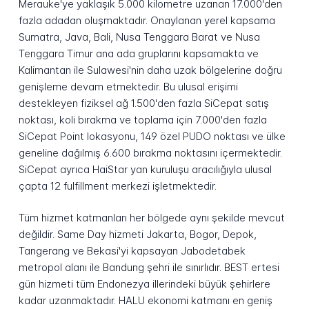
Merauke'ye yaklaşık 5.000 kilometre uzanan 17.000'den
fazla adadan oluşmaktadır. Onaylanan yerel kapsama
Sumatra, Java, Bali, Nusa Tenggara Barat ve Nusa
Tenggara Timur ana ada gruplarını kapsamakta ve
Kalimantan ile Sulawesi'nin daha uzak bölgelerine doğru
genişleme devam etmektedir. Bu ulusal erişimi
destekleyen fiziksel ağ 1.500'den fazla SiCepat satış
noktası, koli bırakma ve toplama için 7.000'den fazla
SiCepat Point lokasyonu, 149 özel PUDO noktası ve ülke
geneline dağılmış 6.600 bırakma noktasını içermektedir.
SiCepat ayrıca HaiStar yan kuruluşu aracılığıyla ulusal
çapta 12 fulfillment merkezi işletmektedir.
Tüm hizmet katmanları her bölgede aynı şekilde mevcut
değildir. Same Day hizmeti Jakarta, Bogor, Depok,
Tangerang ve Bekasi'yi kapsayan Jabodetabek
metropol alanı ile Bandung şehri ile sınırlıdır. BEST ertesi
gün hizmeti tüm Endonezya illerindeki büyük şehirlere
kadar uzanmaktadır. HALU ekonomi katmanı en geniş