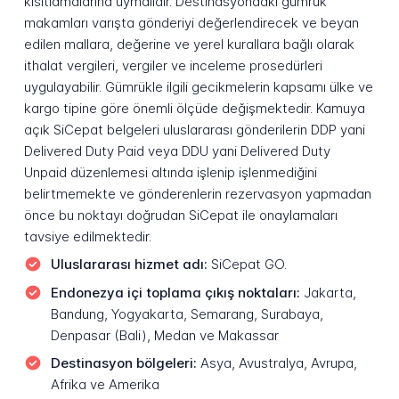
kısıtlamalarına uymalıdır. Destinasyondaki gümrük
makamları varışta gönderiyi değerlendirecek ve beyan
edilen mallara, değerine ve yerel kurallara bağlı olarak
ithalat vergileri, vergiler ve inceleme prosedürleri
uygulayabilir. Gümrükle ilgili gecikmelerin kapsamı ülke ve
kargo tipine göre önemli ölçüde değişmektedir. Kamuya
açık SiCepat belgeleri uluslararası gönderilerin DDP yani
Delivered Duty Paid veya DDU yani Delivered Duty
Unpaid düzenlemesi altında işlenip işlenmediğini
belirtmemekte ve gönderenlerin rezervasyon yapmadan
önce bu noktayı doğrudan SiCepat ile onaylamaları
tavsiye edilmektedir.
Uluslararası hizmet adı:
SiCepat GO.
Endonezya içi toplama çıkış noktaları:
Jakarta,
Bandung, Yogyakarta, Semarang, Surabaya,
Denpasar (Bali), Medan ve Makassar
Destinasyon bölgeleri:
Asya, Avustralya, Avrupa,
Afrika ve Amerika