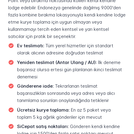
Point veya bırakma noktasında kolileri kendi kendine
lodge edebilir. Endonezya genelinde dağılmış 9.000'den
fazla kombine bırakma lokasyonuyla kendi kendine lodge
etme kurye toplama için uygun olmayan veya
kullanmamayı tercih eden kentsel ve yarı kentsel
satıcılar için pratik bir seçenektir.
Ev teslimatı:
Tüm yerel hizmetler için standart
olarak alıcının adresine doğrudan teslimat
Yeniden teslimat (Antar Ulang / AU):
İlk deneme
başarısız olursa ertesi gün planlanan ikinci teslimat
denemesi
Gönderene iade:
Tekrarlanan teslimat
başarısızlıkları sonrasında veya adres veya alıcı
tanımlama sorunları onaylandığında tetiklenir
Ücretsiz kurye toplama:
En az 5 paket veya
toplam 5 kg ağırlık gönderiler için mevcut
SiCepat satış noktaları:
Gönderen kendi kendine
lodge için 1.500'den fazla satış noktası mevcut