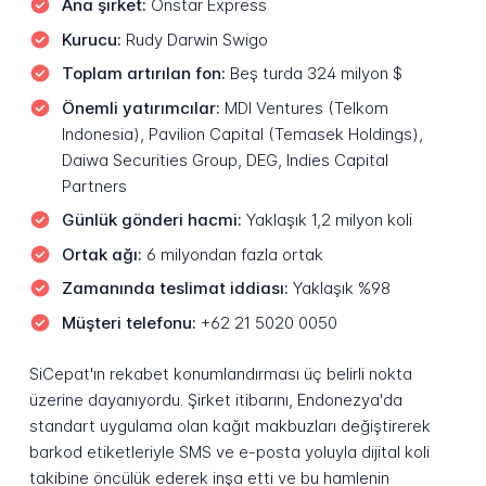
Ana şirket:
Onstar Express
Kurucu:
Rudy Darwin Swigo
Toplam artırılan fon:
Beş turda 324 milyon $
Önemli yatırımcılar:
MDI Ventures (Telkom
Indonesia), Pavilion Capital (Temasek Holdings),
Daiwa Securities Group, DEG, Indies Capital
Partners
Günlük gönderi hacmi:
Yaklaşık 1,2 milyon koli
Ortak ağı:
6 milyondan fazla ortak
Zamanında teslimat iddiası:
Yaklaşık %98
Müşteri telefonu:
+62 21 5020 0050
SiCepat'ın rekabet konumlandırması üç belirli nokta
üzerine dayanıyordu. Şirket itibarını, Endonezya'da
standart uygulama olan kağıt makbuzları değiştirerek
barkod etiketleriyle SMS ve e-posta yoluyla dijital koli
takibine öncülük ederek inşa etti ve bu hamlenin