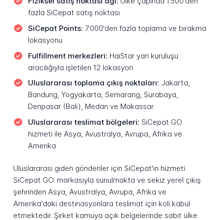
Fiziksel satış noktası ağı:
Ülke çapında 1.500'den
fazla SiCepat satış noktası
SiCepat Points:
7.000'den fazla toplama ve bırakma
lokasyonu
Fulfillment merkezleri:
HaiStar yan kuruluşu
aracılığıyla işletilen 12 lokasyon
Uluslararası toplama çıkış noktaları:
Jakarta,
Bandung, Yogyakarta, Semarang, Surabaya,
Denpasar (Bali), Medan ve Makassar
Uluslararası teslimat bölgeleri:
SiCepat GO.
hizmeti ile Asya, Avustralya, Avrupa, Afrika ve
Amerika
Uluslararası giden gönderiler için SiCepat'ın hizmeti
SiCepat GO. markasıyla sunulmakta ve sekiz yerel çıkış
şehrinden Asya, Avustralya, Avrupa, Afrika ve
Amerika'daki destinasyonlara teslimat için koli kabul
etmektedir. Şirket kamuya açık belgelerinde sabit ülke