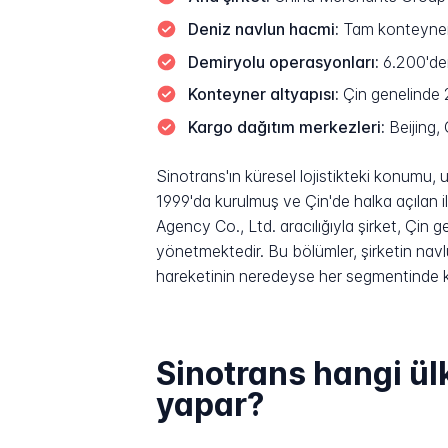
Deniz navlun hacmi:
Tam konteyner y
Demiryolu operasyonları:
6.200'den
Konteyner altyapısı:
Çin genelinde 
Kargo dağıtım merkezleri:
Beijing
Sinotrans'ın küresel lojistikteki konumu, 
1999'da kurulmuş ve Çin'de halka açılan 
Agency Co., Ltd. aracılığıyla şirket, Çi
yönetmektedir. Bu bölümler, şirketin navlu
hareketinin neredeyse her segmentinde 
Sinotrans hangi ül
yapar?