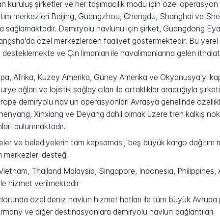
n kuruluş şirketler ve her taşımacılık modu için özel operasyon 
ıtım merkezleri Beijing, Guangzhou, Chengdu, Shanghai ve She
ma sağlamaktadır. Demiryolu navlunu için şirket, Guangdong E
ngsha'da özel merkezlerden faaliyet göstermektedir. Bu yere
steklemekte ve Çin limanları ile havalimanlarına gelen ithalatl
rupa, Afrika, Kuzey Amerika, Güney Amerika ve Okyanusya'yı k
ye ağları ve lojistik sağlayıcıları ile ortaklıklar aracılığıyla şirk
rope demiryolu navlun operasyonları Avrasya genelinde özellikl
nyang, Xinxiang ve Deyang dahil olmak üzere tren kalkış nokta
nları bulunmaktadır.
eler ve belediyelerin tam kapsaması, beş büyük kargo dağıtım
n merkezleri desteği
etnam, Thailand Malaysia, Singapore, Indonesia, Philippines, A
le hizmet verilmektedir
runda özel deniz navlun hizmet hatları ile tüm büyük Avrupa pa
Germany ve diğer destinasyonlara demiryolu navlun bağlantıları