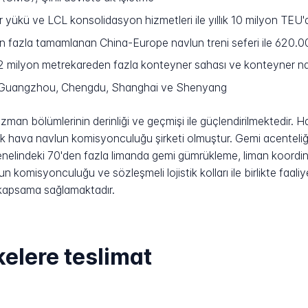
ükü ve LCL konsolidasyon hizmetleri ile yıllık 10 milyon TEU'
 fazla tamamlanan China-Europe navlun treni seferi ile 620.0
2 milyon metrekareden fazla konteyner sahası ve konteyner na
, Guangzhou, Chengdu, Shanghai ve Shenyang
uzman bölümlerinin derinliği ve geçmişi ile güçlendirilmektedir.
ilk hava navlun komisyonculuğu şirketi olmuştur. Gemi acenteli
n genelindeki 70'den fazla limanda gemi gümrükleme, liman koor
n komisyonculuğu ve sözleşmeli lojistik kolları ile birlikte faali
kapsama sağlamaktadır.
kelere teslimat