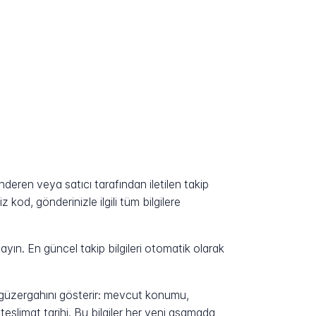
?
eren veya satıcı tarafından iletilen takip
kod, gönderinizle ilgili tüm bilgilere
yın. En güncel takip bilgileri otomatik olarak
n güzergahını gösterir: mevcut konumu,
eslimat tarihi. Bu bilgiler her yeni aşamada