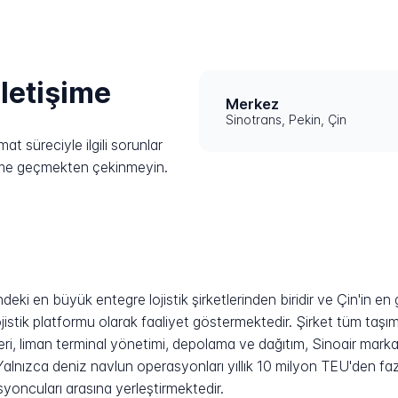
iletişime
Merkez
Sinotrans, Pekin, Çin
t süreciyle ilgili sorunlar
işime geçmekten çekinmeyin.
eki en büyük entegre lojistik şirketlerinden biridir ve Çin'in en
stik platformu olarak faaliyet göstermektedir. Şirket tüm taşım
i, liman terminal yönetimi, depolama ve dağıtım, Sinoair markas
r. Yalnızca deniz navlun operasyonları yıllık 10 milyon TEU'den fa
yoncuları arasına yerleştirmektedir.