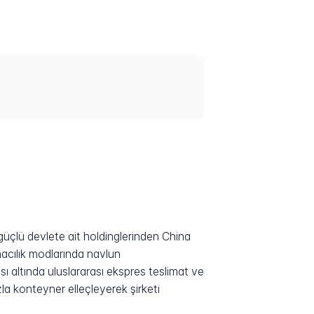
 güçlü devlete ait holdinglerinden China
acılık modlarında navlun
ı altında uluslararası ekspres teslimat ve
zla konteyner elleçleyerek şirketi