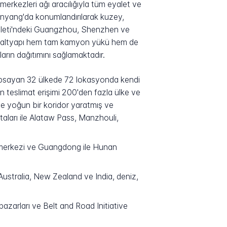
merkezleri ağı aracılığıyla tüm eyalet ve
nyang'da konumlandırılarak kuzey,
yaleti'ndeki Guangzhou, Shenzhen ve
l altyapı hem tam kamyon yükü hem de
arın dağıtımını sağlamaktadır.
apsayan 32 ülkede 72 lokasyonda kendi
etin teslimat erişimi 200'den fazla ülke ve
e yoğun bir koridor yaratmış ve
ları ile Alataw Pass, Manzhouli,
 merkezi ve Guangdong ile Hunan
ustralia, New Zealand ve India, deniz,
zarları ve Belt and Road Initiative