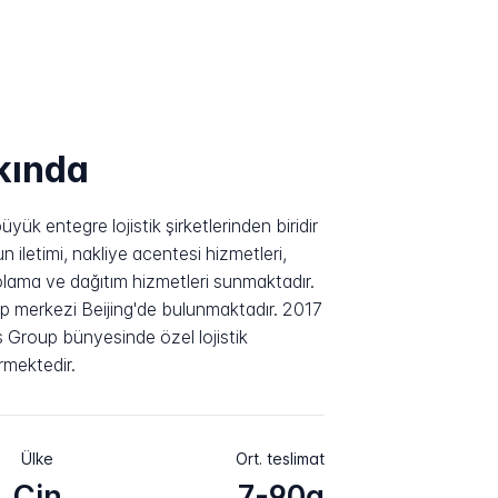
kında
yük entegre lojistik şirketlerinden biridir
iletimi, nakliye acentesi hizmetleri,
polama ve dağıtım hizmetleri sunmaktadır.
up merkezi Beijing'de bulunmaktadır. 2017
 Group bünyesinde özel lojistik
rmektedir.
Ülke
Ort. teslimat
Çin
7-90g