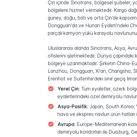
Çin içinde Sinotrans, bölgesel şubeler, ya
bölgelere hizmet vermektedir. Kargo dağ
güney, doğu, batı ve orta Çin'de kapsa
Dongguan'da ve Hunan Eyaleti'ndeki Cha
parçalı kamyon yükü karayolu navlununu de
Uluslararası alanda Sinotrans, Asya, Av
ofislerini işletmektedir. Dünya çapındaki kur
bölgeye uzanmaktadır. Şirketin China-Eu
Lanzhou, Dongguan, Xi'an, Changsha, She
Erenhot ve Suifenhe'deki sınır geçiş lima
Yerel Çin:
Tüm eyaletler, özerk bölg
eyaletlerindeki özel demiryolu navlu
Asya-Pasifik:
Japan, South Korea, Vi
hava ve ekspres navlun ürün hatları i
Avrupa:
Europe-Mediterranean korido
demiryolu koridorları ile Duisburg, 