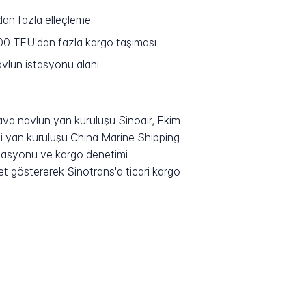
dan fazla elleçleme
00 TEU'dan fazla kargo taşıması
vlun istasyonu alanı
 Hava navlun yan kuruluşu Sinoair, Ekim
ği yan kuruluşu China Marine Shipping
dinasyonu ve kargo denetimi
yet göstererek Sinotrans'a ticari kargo