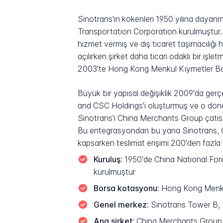
Sinotrans'ın kökenleri 1950 yılına dayan
Transportation Corporation kurulmuştur. B
hizmet vermiş ve dış ticaret taşımacılığı 
açılırken şirket daha ticari odaklı bir 
2003'te Hong Kong Menkul Kıymetler Bor
Büyük bir yapısal değişiklik 2009'da ger
and CSC Holdings'i oluşturmuş ve o dönemd
Sinotrans'ı China Merchants Group çatısı
Bu entegrasyondan bu yana Sinotrans, CM
kapsarken teslimat erişimi 200'den fazla
Kuruluş:
1950'de China National Fore
kurulmuştur
Borsa kotasyonu:
Hong Kong Menku
Genel merkez:
Sinotrans Tower B, N
Ana şirket:
China Merchants Group (