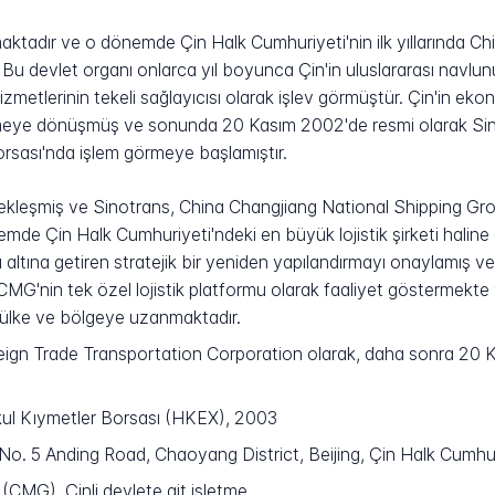
maktadır ve o dönemde Çin Halk Cumhuriyeti'nin ilk yıllarında C
u devlet organı onlarca yıl boyunca Çin'in uluslararası navlunun
hizmetlerinin tekeli sağlayıcısı olarak işlev görmüştür. Çin'in e
işletmeye dönüşmüş ve sonunda 20 Kasım 2002'de resmi olarak Si
sası'nda işlem görmeye başlamıştır.
çekleşmiş ve Sinotrans, China Changjiang National Shipping Gro
e Çin Halk Cumhuriyeti'ndeki en büyük lojistik şirketi haline g
 altına getiren stratejik bir yeniden yapılandırmayı onaylamış 
G'nin tek özel lojistik platformu olarak faaliyet göstermekte 
 ülke ve bölgeye uzanmaktadır.
ign Trade Transportation Corporation olarak, daha sonra 20 
l Kıymetler Borsası (HKEX), 2003
o. 5 Anding Road, Chaoyang District, Beijing, Çin Halk Cumhur
CMG), Çinli devlete ait işletme