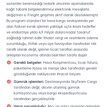
sistemler benimsediği tedarik zincirinin aşamalarında
kağıt tabanlı belgelendirmeyi elektronik mesajlarla
değiştiren e-Freight girişimini aktif olarak desteklemiştir.
Bu program standart bir hava kargo sevkiyatında yer
alan fiziksel evrak işlerinin yaklaşık üçte ikisini hedefler
ve endüstriye yılda 4,9 milyar dolara kadar tasarruf
sağladığı tahmin edilir. İthalat vergi ve resimlerini ödeme
sorumluluğu, ittifak veya üye havayolları tarafından tek
taraflı olarak değil, işlemin ticari tarafları arasında
anlaşılan Incoterms altında belirtilen tarafa düşer.
Gerekli belgeler:
Hava Konşimentosu, ticari fatura,
paketleme listesi ve menşe ülke tarafından gerekli
görüldüğünde nakliyecinin ihracat beyanı
Gümrük işlemleri:
Destinasyonda SkyTeam Cargo
tarafından değil, alıcının atanmış gümrük
komisyoncusu veya kargo ekspedisyoncusu
tarafından gerçekleştirilir
Vergi sorumluluğu:
Alıcı ve satıcı arasında anlaşılan