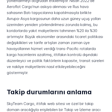
yönlendirmeyi doğrudan etkilemiştir. Nisan 2022'de
Aeroflot Cargo'nun askıya alınması ve Rus hava
sahasının Batı taşıyıcılarına kapatılmasıyla birlikte
Avrupa-Asya kargosunun daha uzun güney uçuş yolları
üzerinden yeniden yönlendirilmesi zorunda kalmış, bu
koridorlarda yakıt maliyetlerini tahminen %20 ila %30
artırmıştır. Büyük ekonomiler arasındaki ticaret politikası
değişiklikleri ve tarife artışları zaman zaman üye
havayollarının hizmet verdiği trans-Pacific rotalarda
kargo hacimlerini azaltmış, ittifakın kontrolü dışındaki
düzenleyici ve politik faktörlerin kapasite, transit süreleri
ve nakliye maliyetlerini nasıl etkileyebileceğini
göstermiştir.
Takip durumlarını anlama
SkyTeam Cargo, ittifak web sitesi ve özel bir takip
domain aracılığıyla erişilebilen bir Takip ve İzleme aracı