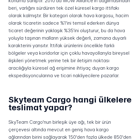
konuma sahiptir. 2010'da WOW Alliance'ın dağılmasından
beri, varlığını sürdüren tek özel küresel kargo ittifakı
olarak kalmıştır. Bir kategori olarak hava kargosu, hacim
olarak ticaretin sadece %1'ini temsil ederken dünya
ticaret değerinin yaklaşık %35'ini oluşturur, bu da hava
yoluyla taşınan malların yüksek değerli, zamana duyarlı
karakterini yansıtır. İttifak ürünlerini öncelikle farklı
bölgeler veya koridorlar için çoklu havayollarıyla bireysel
ilişkileri yönetmek yerine tek bir iletişim noktası
aracılığıyla küresel ağ erişimine ihtiyaç duyan kargo
ekspedisyoncularına ve ticari nakliyecilere pazarlar.
Skyteam Cargo hangi ülkelere
teslimat yapar?
SkyTeam Cargo'nun birleşik üye ağı, tek bir ürün
çerçevesi altında mevcut en geniş hava kargo
ağlarından birini sağlayarak 150'den fazla ülkede 850'den