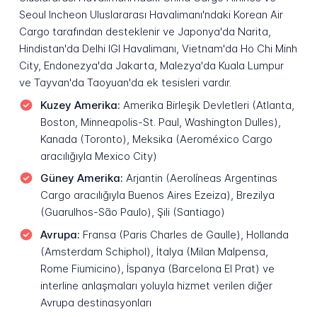
Seoul Incheon Uluslararası Havalimanı'ndaki Korean Air
Cargo tarafından desteklenir ve Japonya'da Narita,
Hindistan'da Delhi IGI Havalimanı, Vietnam'da Ho Chi Minh
City, Endonezya'da Jakarta, Malezya'da Kuala Lumpur
ve Tayvan'da Taoyuan'da ek tesisleri vardır.
Kuzey Amerika:
Amerika Birleşik Devletleri (Atlanta,
Boston, Minneapolis-St. Paul, Washington Dulles),
Kanada (Toronto), Meksika (Aeroméxico Cargo
aracılığıyla Mexico City)
Güney Amerika:
Arjantin (Aerolíneas Argentinas
Cargo aracılığıyla Buenos Aires Ezeiza), Brezilya
(Guarulhos-São Paulo), Şili (Santiago)
Avrupa:
Fransa (Paris Charles de Gaulle), Hollanda
(Amsterdam Schiphol), İtalya (Milan Malpensa,
Rome Fiumicino), İspanya (Barcelona El Prat) ve
interline anlaşmaları yoluyla hizmet verilen diğer
Avrupa destinasyonları