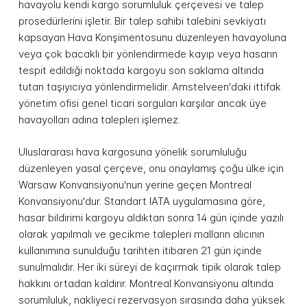
havayolu kendi kargo sorumluluk çerçevesi ve talep
prosedürlerini işletir. Bir talep sahibi talebini sevkiyatı
kapsayan Hava Konşimentosunu düzenleyen havayoluna
veya çok bacaklı bir yönlendirmede kayıp veya hasarın
tespit edildiği noktada kargoyu son saklama altında
tutan taşıyıcıya yönlendirmelidir. Amstelveen'daki ittifak
yönetim ofisi genel ticari sorguları karşılar ancak üye
havayolları adına talepleri işlemez.
Uluslararası hava kargosuna yönelik sorumluluğu
düzenleyen yasal çerçeve, onu onaylamış çoğu ülke için
Warsaw Konvansiyonu'nun yerine geçen Montreal
Konvansiyonu'dur. Standart IATA uygulamasına göre,
hasar bildirimi kargoyu aldıktan sonra 14 gün içinde yazılı
olarak yapılmalı ve gecikme talepleri malların alıcının
kullanımına sunulduğu tarihten itibaren 21 gün içinde
sunulmalıdır. Her iki süreyi de kaçırmak tipik olarak talep
hakkını ortadan kaldırır. Montreal Konvansiyonu altında
sorumluluk, nakliyeci rezervasyon sırasında daha yüksek