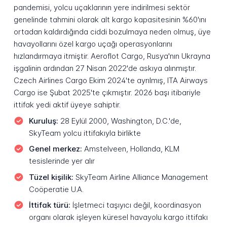
pandemisi, yolcu uçaklarının yere indirilmesi sektör
genelinde tahmini olarak alt kargo kapasitesinin %60'ını
ortadan kaldırdığında ciddi bozulmaya neden olmuş, üye
havayollarını özel kargo uçağı operasyonlarını
hızlandırmaya itmiştir. Aeroflot Cargo, Rusya'nın Ukrayna
işgalinin ardından 27 Nisan 2022'de askıya alınmıştır.
Czech Airlines Cargo Ekim 2024'te ayrılmış, ITA Airways
Cargo ise Şubat 2025'te çıkmıştır. 2026 başı itibariyle
ittifak yedi aktif üyeye sahiptir.
Kuruluş:
28 Eylül 2000, Washington, D.C.'de,
SkyTeam yolcu ittifakıyla birlikte
Genel merkez:
Amstelveen, Hollanda, KLM
tesislerinde yer alır
Tüzel kişilik:
SkyTeam Airline Alliance Management
Coöperatie U.A.
İttifak türü:
İşletmeci taşıyıcı değil, koordinasyon
organı olarak işleyen küresel havayolu kargo ittifakı