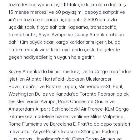
fazla destinasyona ulaşır. İttifak çoklu kıtalara dağılmış
15 menşe merkezi ve 60 paylaşımlı depoya sahiptir ve
45'ten fazla özel kargo uçağı dahil 2.500'den fazla
uçaklık toplu filoya sahiptir. Kapsama, transpacific,
transatlantik, Asya-Avrupa ve Güney Amerika rotaları
dahil tüm büyük ticari kargo koridorlarını içerir, bu da
ittifakı tedarik zincirlerini aynı anda çoklu bölgelerde
geçen nakliyeciler için uygun hale getirir.
Kuzey Amerika'da birincil merkez, Delta Cargo tarafından
işletilen Atlanta Hartsfield-Jackson Uluslararası
Havalimanı'dır ve Boston Logan, Minneapolis-St. Paul,
Washington Dulles ve Kanada'da Toronto Pearson'da ek
tesisleri vardır. Avrupa, Paris Charles de Gaulle ve
Amsterdam Airport Schiphol'daki Air France-KLM Cargo
ikili merkez modeliyle hizmet verilir ve Milan Malpensa,
Rome Fiumicino ve Barcelona El Prat'ta da depo tesisleri
mevcuttur. Asya-Pasifik kapsamı Shanghai Pudong
Uluslararası Havalimanı'ndaki China Cargo Airlines ve