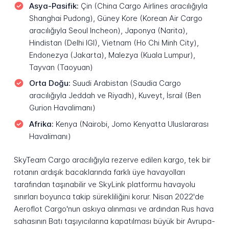
Asya-Pasifik:
Çin (China Cargo Airlines aracılığıyla
Shanghai Pudong), Güney Kore (Korean Air Cargo
aracılığıyla Seoul Incheon), Japonya (Narita),
Hindistan (Delhi IGI), Vietnam (Ho Chi Minh City),
Endonezya (Jakarta), Malezya (Kuala Lumpur),
Tayvan (Taoyuan)
Orta Doğu:
Suudi Arabistan (Saudia Cargo
aracılığıyla Jeddah ve Riyadh), Kuveyt, İsrail (Ben
Gurion Havalimanı)
Afrika:
Kenya (Nairobi, Jomo Kenyatta Uluslararası
Havalimanı)
SkyTeam Cargo aracılığıyla rezerve edilen kargo, tek bir
rotanın ardışık bacaklarında farklı üye havayolları
tarafından taşınabilir ve SkyLink platformu havayolu
sınırları boyunca takip sürekliliğini korur. Nisan 2022'de
Aeroflot Cargo'nun askıya alınması ve ardından Rus hava
sahasının Batı taşıyıcılarına kapatılması büyük bir Avrupa-