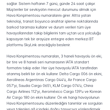
sağlar. Sistem haftanın 7 günü, günde 24 saat çalışır.
Müşteriler bir sevkiyatın mevcut durumunu almak için
Hava Konşimentosu numaralarını girer. Altta yatan
teknoloji, transit boyunca anahtar işleme noktalarında
barkod taraması kullanır ve durum verileri tüm üye
havayollarından takip bilgilerini tam uçtan uca yolculuğu
kapsayan tek bir arayüze entegre eden merkezi BT
platformu SkyLink aracılığıyla beslenir.
Hava Konşimentosu numaraları, 3 haneli havayolu ön eki,
bir tire ve 8 haneli seri numarasının IATA standart
formatını takip eder. Her üye havayolu IATA tarafından
atanmış belirli bir ön ek kullanır. Delta Cargo 006 ön ekini,
Aerolíneas Argentinas Cargo 044'ü, Air France Cargo
057'yi, Saudia Cargo 065'i, KLM Cargo 074'ü, China
Cargo Airlines 112'yi, Aeroméxico Cargo 139'u ve Korean
Air Cargo 180 ön ekini kullanır. Ön ek hangi havayolunun
Hava Konşimentosunu düzenlediğini tanımlar ve sorguları
veya talepleri ağ içindeki doğru taşıyıcıya yönlendirmek