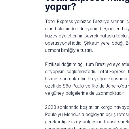
yapar?
Total Express yalnızca Brezilya sınırları 
alan bakımından dünyanın beşinci en büy
kuzey eyaletlerinin seyrek nüfuslu toplul
operasyonel iddia. Şirketin yerel odağı, Bre
uzmanı kimliğiyle tutarlı.
Fiziksel dağıtım ağı, tüm Brezilya eyalet
altyapısını sağlamaktadır. Total Express,
hizmet sunmaktadır. En yoğun kapsama ve
özellikle São Paulo ve Rio de Janeiro'da 
ve güney bölgelerine de uzanmaktadır.
2023 sonlarında başlatılan kargo havayolu,
Paulo'yu Manaus'a bağlayan açılış rotası,
gerektirdiği kuzey bölgesine transit süre
çerçevesinde hizmet veremeyeceği destin