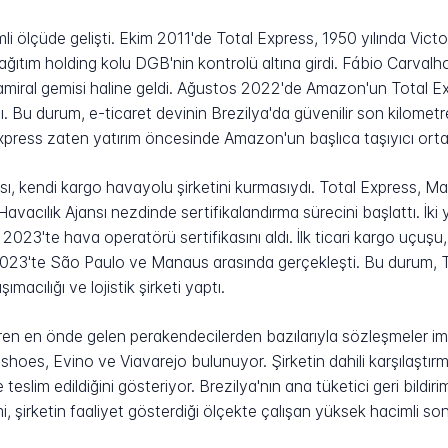
li ölçüde gelişti. Ekim 2011'de Total Express, 1950 yılında Victor
dağıtım holding kolu DGB'nin kontrolü altına girdi. Fábio Carvalh
k amiral gemisi haline geldi. Ağustos 2022'de Amazon'un Total Exp
ı. Bu durum, e-ticaret devinin Brezilya'da güvenilir son kilomet
Express zaten yatırım öncesinde Amazon'un başlıca taşıyıcı ortak
ası, kendi kargo havayolu şirketini kurmasıydı. Total Express, 
Havacılık Ajansı nezdinde sertifikalandırma sürecini başlattı. İki
023'te hava operatörü sertifikasını aldı. İlk ticari kargo uçuşu,
2023'te São Paulo ve Manaus arasında gerçekleşti. Bu durum, T
macılığı ve lojistik şirketi yaptı.
eren en önde gelen perakendecilerden bazılarıyla sözleşmeler i
es, Evino ve Viavarejo bulunuyor. Şirketin dahili karşılaştırma
e teslim edildiğini gösteriyor. Brezilya'nın ana tüketici geri bild
, şirketin faaliyet gösterdiği ölçekte çalışan yüksek hacimli son 