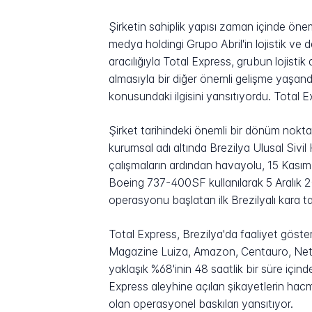
Şirketin sahiplik yapısı zaman içinde önem
medya holdingi Grupo Abril'in lojistik ve 
aracılığıyla Total Express, grubun lojisti
almasıyla bir diğer önemli gelişme yaşand
konusundaki ilgisini yansıtıyordu. Total 
Şirket tarihindeki önemli bir dönüm nokt
kurumsal adı altında Brezilya Ulusal Sivil 
çalışmaların ardından havayolu, 15 Kasım 2
Boeing 737-400SF kullanılarak 5 Aralık 
operasyonu başlatan ilk Brezilyalı kara taşı
Total Express, Brezilya'da faaliyet göst
Magazine Luiza, Amazon, Centauro, Netsho
yaklaşık %68'inin 48 saatlik bir süre içind
Express aleyhine açılan şikayetlerin hacmi
olan operasyonel baskıları yansıtıyor.