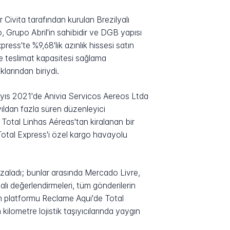
 Civita tarafından kurulan Brezilyalı
o, Grupo Abril'in sahibidir ve DGB yapısı
ress'te %9,68'lik azınlık hissesi satın
re teslimat kapasitesi sağlama
larından biriydi.
Mayıs 2021'de Anivia Servicos Aereos Ltda
 yıldan fazla süren düzenleyici
 Total Linhas Aéreas'tan kiralanan bir
otal Express'i özel kargo havayolu
mzaladı; bunlar arasında Mercado Livre,
lı değerlendirmeleri, tüm gönderilerin
irim platformu Reclame Aqui'de Total
kilometre lojistik taşıyıcılarında yaygın