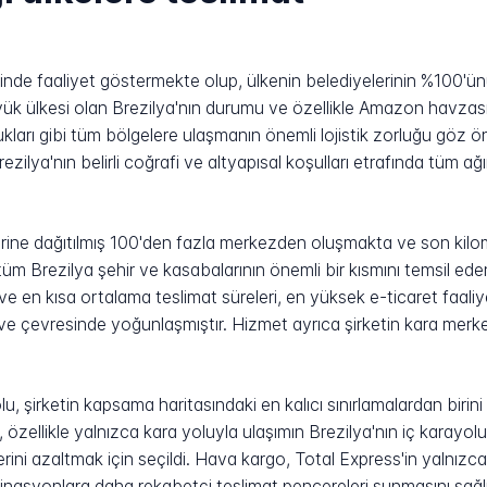
içinde faaliyet göstermekte olup, ülkenin belediyelerinin %100'ün
ük ülkesi olan Brezilya'nın durumu ve özellikle Amazon havzas
ukları gibi tüm bölgelere ulaşmanın önemli lojistik zorluğu göz 
zilya'nın belirli coğrafi ve altyapısal koşulları etrafında tüm ağın
lerine dağıtılmış 100'den fazla merkezden oluşmakta ve son kilom
 tüm Brezilya şehir ve kasabalarının önemli bir kısmını temsil 
 en kısa ortalama teslimat süreleri, en yüksek e-ticaret faal
ve çevresinde yoğunlaşmıştır. Hizmet ayrıca şirketin kara merke
 şirketin kapsama haritasındaki en kalıcı sınırlamalardan birini 
 özellikle yalnızca kara yoluyla ulaşımın Brezilya'nın iç karayo
lerini azaltmak için seçildi. Hava kargo, Total Express'in yalnı
asyonlara daha rekabetçi teslimat pencereleri sunmasını sağlı