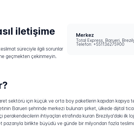
sıl iletişime
Merkez
Total Express, Barueri, Brezil
Telefon: +551136275900
slimat süreciyle ilgili sorunlar
işime geçmekten çekinmeyin.
r?
caret sektörü için küçük ve orta boy paketlerin kapıdan kapıya t
aletinin Barueri şehrinde merkezi bulunan şirket, ülkede dijital 
rakendecilerin ihtiyaçları etrafında kuran Brezilya'daki ilk lojis
 pazarıyla birlikte büyüdü ve günde bir milyondan fazla teslima