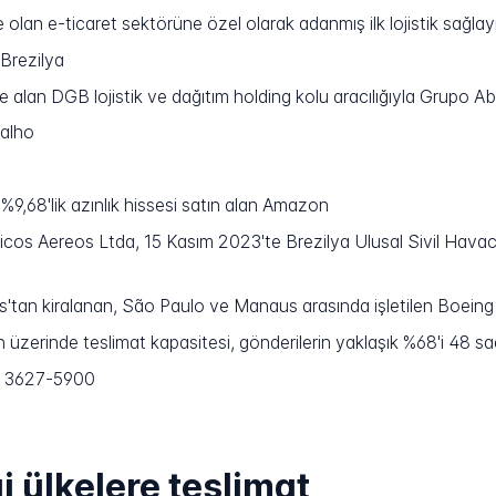
olan e-ticaret sektörüne özel olarak adanmış ilk lojistik sağlayı
 Brezilya
 alan DGB lojistik ve dağıtım holding kolu aracılığıyla Grupo Abr
valho
,68'lik azınlık hissesi satın alan Amazon
cos Aereos Ltda, 15 Kasım 2023'te Brezilya Ulusal Sivil Havacılık 
s'tan kiralanan, São Paulo ve Manaus arasında işletilen Boei
üzerinde teslimat kapasitesi, gönderilerin yaklaşık %68'i 48 saat
1 3627-5900
i ülkelere teslimat