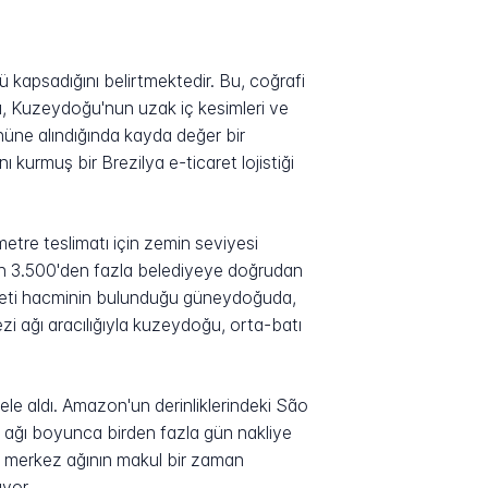
ü kapsadığını belirtmektedir. Bu, coğrafi
ı, Kuzeydoğu'nun uzak iç kesimleri ve
önüne alındığında kayda değer bir
ı kurmuş bir Brezilya e-ticaret lojistiği
etre teslimatı için zemin seviyesi
eden 3.500'den fazla belediyeye doğrudan
iyeti hacminin bulunduğu güneydoğuda,
zi ağı aracılığıyla kuzeydoğu, orta-batı
ele aldı. Amazon'un derinliklerindeki São
lu ağı boyunca birden fazla gün nakliye
zca merkez ağının makul bir zaman
yor.