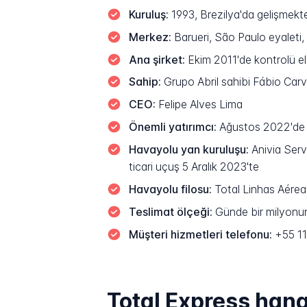
Kuruluş:
1993, Brezilya'da gelişmekte 
Merkez:
Barueri, São Paulo eyaleti,
Ana şirket:
Ekim 2011'de kontrolü ele
Sahip:
Grupo Abril sahibi Fábio Car
CEO:
Felipe Alves Lima
Önemli yatırımcı:
Ağustos 2022'de %9
Havayolu yan kuruluşu:
Anivia Servi
ticari uçuş 5 Aralık 2023'te
Havayolu filosu:
Total Linhas Aérea
Teslimat ölçeği:
Günde bir milyonun 
Müşteri hizmetleri telefonu:
+55 1
Total Express hang