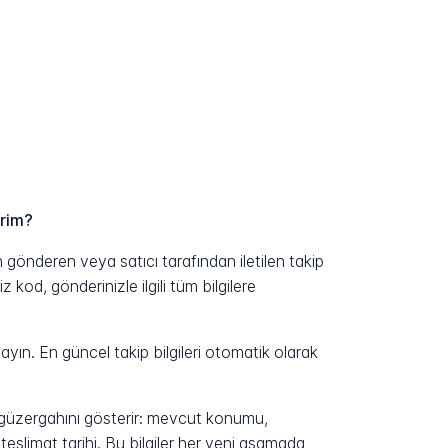
erim?
gönderen veya satıcı tarafından iletilen takip
kod, gönderinizle ilgili tüm bilgilere
yın. En güncel takip bilgileri otomatik olarak
n güzergahını gösterir: mevcut konumu,
eslimat tarihi. Bu bilgiler her yeni aşamada