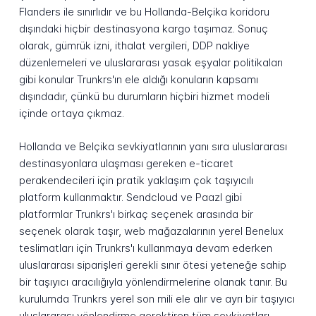
Flanders ile sınırlıdır ve bu Hollanda-Belçika koridoru
dışındaki hiçbir destinasyona kargo taşımaz. Sonuç
olarak, gümrük izni, ithalat vergileri, DDP nakliye
düzenlemeleri ve uluslararası yasak eşyalar politikaları
gibi konular Trunkrs'ın ele aldığı konuların kapsamı
dışındadır, çünkü bu durumların hiçbiri hizmet modeli
içinde ortaya çıkmaz.
Hollanda ve Belçika sevkiyatlarının yanı sıra uluslararası
destinasyonlara ulaşması gereken e-ticaret
perakendecileri için pratik yaklaşım çok taşıyıcılı
platform kullanmaktır. Sendcloud ve Paazl gibi
platformlar Trunkrs'ı birkaç seçenek arasında bir
seçenek olarak taşır, web mağazalarının yerel Benelux
teslimatları için Trunkrs'ı kullanmaya devam ederken
uluslararası siparişleri gerekli sınır ötesi yeteneğe sahip
bir taşıyıcı aracılığıyla yönlendirmelerine olanak tanır. Bu
kurulumda Trunkrs yerel son mili ele alır ve ayrı bir taşıyıcı
uluslararası yönlendirme gerektiren tüm sevkiyatları