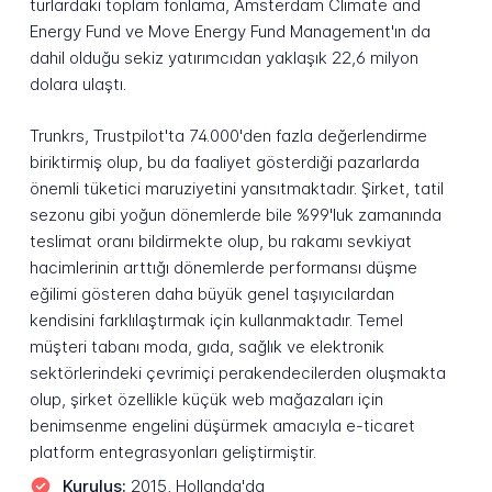
turlardaki toplam fonlama, Amsterdam Climate and
Energy Fund ve Move Energy Fund Management'ın da
dahil olduğu sekiz yatırımcıdan yaklaşık 22,6 milyon
dolara ulaştı.
Trunkrs, Trustpilot'ta 74.000'den fazla değerlendirme
biriktirmiş olup, bu da faaliyet gösterdiği pazarlarda
önemli tüketici maruziyetini yansıtmaktadır. Şirket, tatil
sezonu gibi yoğun dönemlerde bile %99'luk zamanında
teslimat oranı bildirmekte olup, bu rakamı sevkiyat
hacimlerinin arttığı dönemlerde performansı düşme
eğilimi gösteren daha büyük genel taşıyıcılardan
kendisini farklılaştırmak için kullanmaktadır. Temel
müşteri tabanı moda, gıda, sağlık ve elektronik
sektörlerindeki çevrimiçi perakendecilerden oluşmakta
olup, şirket özellikle küçük web mağazaları için
benimsenme engelini düşürmek amacıyla e-ticaret
platform entegrasyonları geliştirmiştir.
Kuruluş:
2015, Hollanda'da