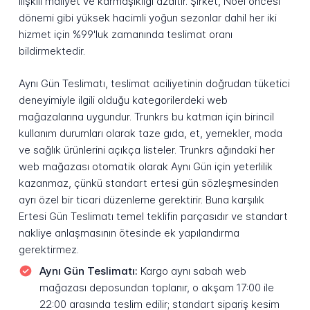
ilişkili maliyet ve karmaşıklığı azaltır. Şirket, Noel öncesi
dönemi gibi yüksek hacimli yoğun sezonlar dahil her iki
hizmet için %99'luk zamanında teslimat oranı
bildirmektedir.
Aynı Gün Teslimatı, teslimat aciliyetinin doğrudan tüketici
deneyimiyle ilgili olduğu kategorilerdeki web
mağazalarına uygundur. Trunkrs bu katman için birincil
kullanım durumları olarak taze gıda, et, yemekler, moda
ve sağlık ürünlerini açıkça listeler. Trunkrs ağındaki her
web mağazası otomatik olarak Aynı Gün için yeterlilik
kazanmaz, çünkü standart ertesi gün sözleşmesinden
ayrı özel bir ticari düzenleme gerektirir. Buna karşılık
Ertesi Gün Teslimatı temel teklifin parçasıdır ve standart
nakliye anlaşmasının ötesinde ek yapılandırma
gerektirmez.
Aynı Gün Teslimatı:
Kargo aynı sabah web
mağazası deposundan toplanır, o akşam 17:00 ile
22:00 arasında teslim edilir; standart sipariş kesim