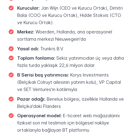
Kurucular:
Jan Wijn (CEO ve Kurucu Ortak), Dimitri
Balai (COO ve Kurucu Ortak), Hidde Stokvis (CTO
ve Kurucu Ortak)
Merkez:
Woerden, Hollanda, ana operasyonel
sortlama merkezi Nieuwegein'da
Yasal adı:
Trunkrs B.V.
Toplam fonlama:
Sekiz yatırımcıdan üç veya daha
fazla turda yaklaşık 22,6 milyon dolar
B Serisi baş yatırımcısı:
Korys Investments
(Belçikalı Colruyt ailesinin yatırım kolu), VP Capital
ve SET Ventures'ın katılımıyla
Pazar odağı:
Benelux bölgesi, özellikle Hollanda ve
Belçika'daki Flanders
Operasyonel model:
E-ticaret web mağazalarını
fiziksel son mil teslimatı için bölgesel nakliye
ortaklarıyla bağlayan BT platformu