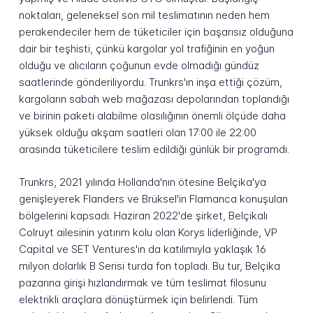
noktaları, geleneksel son mil teslimatının neden hem
perakendeciler hem de tüketiciler için başarısız olduğuna
dair bir teşhisti, çünkü kargolar yol trafiğinin en yoğun
olduğu ve alıcıların çoğunun evde olmadığı gündüz
saatlerinde gönderiliyordu. Trunkrs'ın inşa ettiği çözüm,
kargoların sabah web mağazası depolarından toplandığı
ve birinin paketi alabilme olasılığının önemli ölçüde daha
yüksek olduğu akşam saatleri olan 17:00 ile 22:00
arasında tüketicilere teslim edildiği günlük bir programdı.
Trunkrs, 2021 yılında Hollanda'nın ötesine Belçika'ya
genişleyerek Flanders ve Brüksel'in Flamanca konuşulan
bölgelerini kapsadı. Haziran 2022'de şirket, Belçikalı
Colruyt ailesinin yatırım kolu olan Korys liderliğinde, VP
Capital ve SET Ventures'ın da katılımıyla yaklaşık 16
milyon dolarlık B Serisi turda fon topladı. Bu tur, Belçika
pazarına girişi hızlandırmak ve tüm teslimat filosunu
elektrikli araçlara dönüştürmek için belirlendi. Tüm