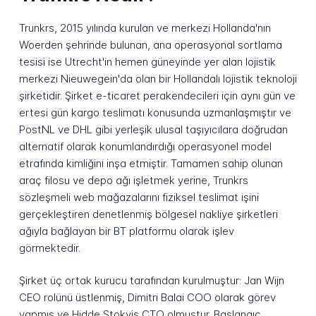
Trunkrs, 2015 yılında kurulan ve merkezi Hollanda'nın
Woerden şehrinde bulunan, ana operasyonal sortlama
tesisi ise Utrecht'in hemen güneyinde yer alan lojistik
merkezi Nieuwegein'da olan bir Hollandalı lojistik teknoloji
şirketidir. Şirket e-ticaret perakendecileri için aynı gün ve
ertesi gün kargo teslimatı konusunda uzmanlaşmıştır ve
PostNL ve DHL gibi yerleşik ulusal taşıyıcılara doğrudan
alternatif olarak konumlandırdığı operasyonel model
etrafında kimliğini inşa etmiştir. Tamamen sahip olunan
araç filosu ve depo ağı işletmek yerine, Trunkrs
sözleşmeli web mağazalarını fiziksel teslimat işini
gerçekleştiren denetlenmiş bölgesel nakliye şirketleri
ağıyla bağlayan bir BT platformu olarak işlev
görmektedir.
Şirket üç ortak kurucu tarafından kurulmuştur: Jan Wijn
CEO rolünü üstlenmiş, Dimitri Balai COO olarak görev
yapmış ve Hidde Stokvis CTO olmuştur. Başlangıç