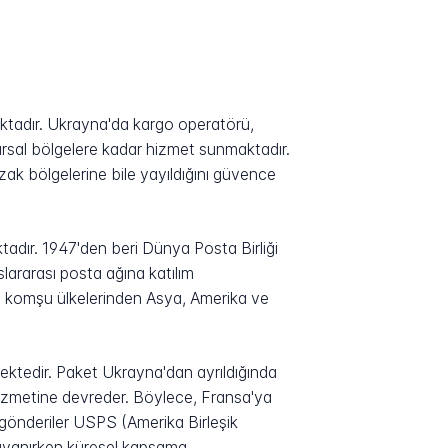
aktadır. Ukrayna'da kargo operatörü,
ırsal bölgelere kadar hizmet sunmaktadır.
zak bölgelerine bile yayıldığını güvence
dır. 1947'den beri Dünya Posta Birliği
lararası posta ağına katılım
n komşu ülkelerinden Asya, Amerika ve
emektedir. Paket Ukrayna'dan ayrıldığında
 hizmetine devreder. Böylece, Fransa'ya
n gönderiler USPS (Amerika Birleşik
dayanırken küresel kapsama