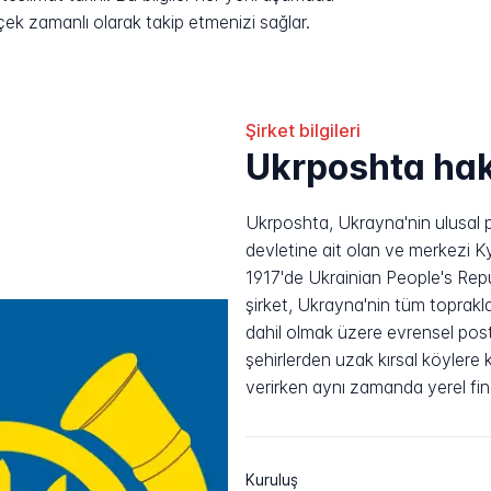
rçek zamanlı olarak takip etmenizi sağlar.
Şirket bilgileri
Ukrposhta ha
Ukrposhta, Ukrayna'nin ulusal
devletine ait olan ve merkezi Ky
1917'de Ukrainian People's Repub
şirket, Ukrayna'nin tüm toprakl
dahil olmak üzere evrensel post
şehirlerden uzak kırsal köylere
verirken aynı zamanda yerel fin
Kuruluş