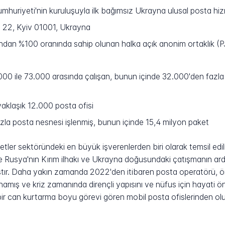
huriyeti'nin kuruluşuyla ilk bağımsız Ukrayna ulusal posta hiz
22, Kyiv 01001, Ukrayna
ından %100 oranında sahip olunan halka açık anonim ortaklık (
0 ile 73.000 arasında çalışan, bunun içinde 32.000'den fazla
yaklaşık 12.000 posta ofisi
la posta nesnesi işlenmiş, bunun içinde 15,4 milyon paket
r sektöründeki en büyük işverenlerden biri olarak temsil edilm
'te Rusya'nın Kırım ilhakı ve Ukrayna doğusundaki çatışmanın ard
ıştır. Daha yakın zamanda 2022'den itibaren posta operatörü, ö
oynamış ve kriz zamanında dirençli yapısını ve nüfus için hayati ö
bir can kurtarma boyu görevi gören mobil posta ofislerinden oluşa