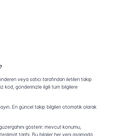
?
deren veya satıcı tarafından iletilen takip
kod, gönderinizle ilgili tüm bilgilere
yın. En güncel takip bilgileri otomatik olarak
n güzergahını gösterir: mevcut konumu,
eslimat tarihi. Bu bilgiler her yeni aşamada