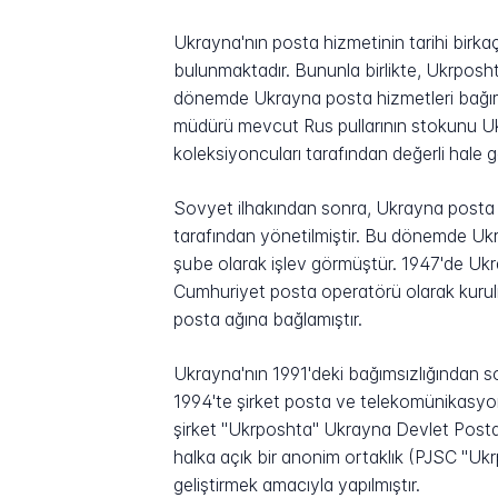
Ukrayna'nın posta hizmetinin tarihi birkaç
bulunmaktadır. Bununla birlikte, Ukrposh
dönemde Ukrayna posta hizmetleri bağımsı
müdürü mevcut Rus pullarının stokunu Ukr
koleksiyoncuları tarafından değerli hale ge
Sovyet ilhakından sonra, Ukrayna posta hi
tarafından yönetilmiştir. Bu dönemde Ukr
şube olarak işlev görmüştür. 1947'de Uk
Cumhuriyet posta operatörü olarak kurulm
posta ağına bağlamıştır.
Ukrayna'nın 1991'deki bağımsızlığından s
1994'te şirket posta ve telekomünikasyon
şirket "Ukrposhta" Ukrayna Devlet Posta 
halka açık bir anonim ortaklık (PJSC "Uk
geliştirmek amacıyla yapılmıştır.