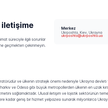
 iletişime
Merkez
Ukrposhta, Kiev, Ukrayna
ukrposhta@ukrposhta.ua
at süreciyle ilgili sorunlar
işime geçmekten çekinmeyin.
ratörüdür ve ülkenin stratejik önemi nedeniyle Ukrayna devleti
 Kharkiv ve Odesa gibi büyük metropollerden ülkenin en uzak kır
etini sağlamaktadır. Ulusal iletişim ve lojistik sektörünün tem
ere kadar geniş bir hizmet yelpazesi sunarak milyonlarca Ukrayn