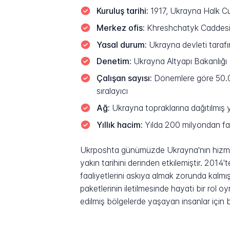
Kuruluş tarihi:
1917, Ukrayna Halk Cum
Merkez ofis:
Khreshchatyk Caddesi 
Yasal durum:
Ukrayna devleti taraf
Denetim:
Ukrayna Altyapı Bakanlığı
Çalışan sayısı:
Dönemlere göre 50.00
sıralayıcı
Ağ:
Ukrayna topraklarına dağıtılmış 
Yıllık hacim:
Yılda 200 milyondan faz
Ukrposhta günümüzde Ukrayna'nın hizmetle
yakın tarihini derinden etkilemiştir. 2014
faaliyetlerini askıya almak zorunda kalm
paketlerinin iletilmesinde hayati bir rol 
edilmiş bölgelerde yaşayan insanlar için 