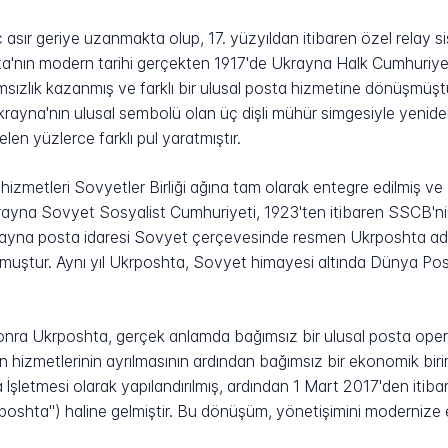
 asır geriye uzanmakta olup, 17. yüzyıldan itibaren özel relay si
ta'nın modern tarihi gerçekten 1917'de Ukrayna Halk Cumhuriyeti
zlık kazanmış ve farklı bir ulusal posta hizmetine dönüşmüştü
ayna'nın ulusal sembolü olan üç dişli mühür simgesiyle yeniden 
len yüzlerce farklı pul yaratmıştır.
zmetleri Sovyetler Birliği ağına tam olarak entegre edilmiş ve H
ayna Sovyet Sosyalist Cumhuriyeti, 1923'ten itibaren SSCB'nin 
rayna posta idaresi Sovyet çerçevesinde resmen Ukrposhta adı
uştur. Aynı yıl Ukrposhta, Sovyet himayesi altında Dünya Posta
onra Ukrposhta, gerçek anlamda bağımsız bir ulusal posta opera
 hizmetlerinin ayrılmasının ardından bağımsız bir ekonomik biri
İşletmesi olarak yapılandırılmış, ardından 1 Mart 2017'den iti
rposhta") haline gelmiştir. Bu dönüşüm, yönetişimini modernize