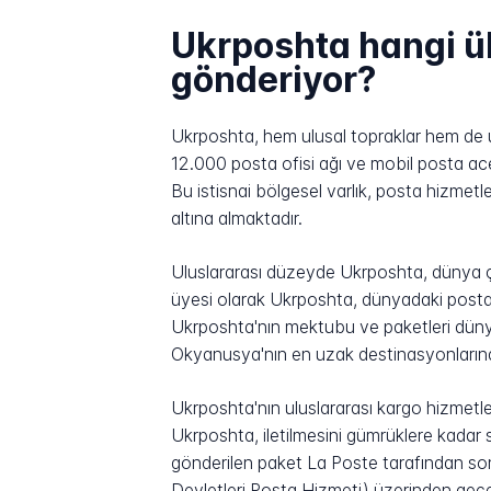
Ukrposhta hangi ü
gönderiyor?
Ukrposhta, hem ulusal topraklar hem de u
12.000 posta ofisi ağı ve mobil posta ace
Bu istisnai bölgesel varlık, posta hizmet
altına almaktadır.
Uluslararası düzeyde Ukrposhta, dünya ç
üyesi olarak Ukrposhta, dünyadaki posta i
Ukrposhta'nın mektubu ve paketleri düny
Okyanusya'nın en uzak destinasyonların
Ukrposhta'nın uluslararası kargo hizmetler
Ukrposhta, iletilmesini gümrüklere kadar 
gönderilen paket La Poste tarafından son d
Devletleri Posta Hizmeti) üzerinden geç