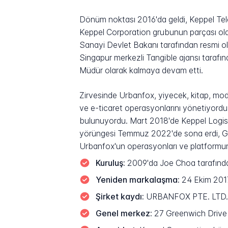
Dönüm noktası 2016'da geldi, Keppel Te
Keppel Corporation grubunun parçası olan
Sanayi Devlet Bakanı tarafından resmi ol
Singapur merkezli Tangible ajansı tarafında
Müdür olarak kalmaya devam etti.
Zirvesinde Urbanfox, yiyecek, kitap, moda
ve e-ticaret operasyonlarını yönetiyordu
bulunuyordu. Mart 2018'de Keppel Logisti
yörüngesi Temmuz 2022'de sona erdi, GEO
Urbanfox'un operasyonları ve platformun
Kuruluş:
2009'da Joe Choa tarafında
Yeniden markalaşma:
24 Ekim 2017,
Şirket kaydı:
URBANFOX PTE. LTD., 
Genel merkez:
27 Greenwich Drive 