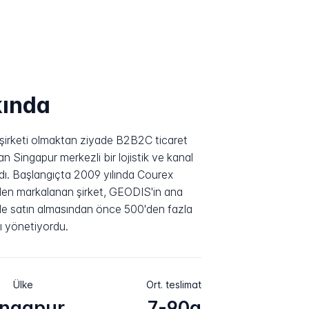
kında
 şirketi olmaktan ziyade B2B2C ticaret
an Singapur merkezli bir lojistik ve kanal
dı. Başlangıçta 2009 yılında Courex
den markalanan şirket, GEODIS'in ana
'de satın almasından önce 500'den fazla
nı yönetiyordu.
Ülke
Ort. teslimat
ingapur
7-90g