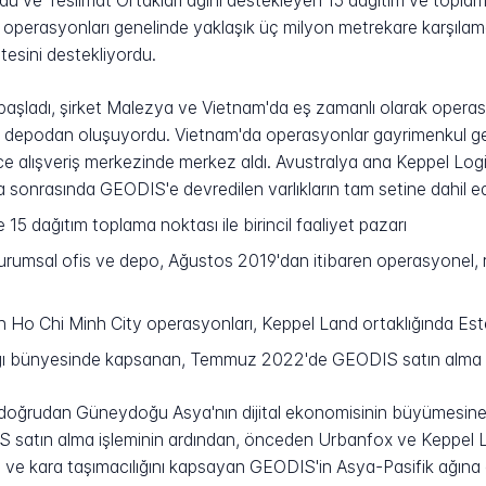
ordu ve Teslimat Ortakları ağını destekleyen 15 dağıtım ve topl
p operasyonları genelinde yaklaşık üç milyon metrekare karşılam
esini destekliyordu.
başladı, şirket Malezya ve Vietnam'da eş zamanlı olarak operas
 depodan oluşuyordu. Vietnam'da operasyonlar gayrimenkul geliş
ace alışveriş merkezinde merkez aldı. Avustralya ana Keppel Lo
nrasında GEODIS'e devredilen varlıkların tam setine dahil edi
15 dağıtım toplama noktası ile birincil faaliyet pazarı
urumsal ofis ve depo, Ağustos 2019'dan itibaren operasyone
 Ho Chi Minh City operasyonları, Keppel Land ortaklığında Est
ğı bünyesinde kapsanan, Temmuz 2022'de GEODIS satın alma i
 doğrudan Güneydoğu Asya'nın dijital ekonomisinin büyümesine 
satın alma işleminin ardından, önceden Urbanfox ve Keppel Logis
z ve kara taşımacılığını kapsayan GEODIS'in Asya-Pasifik ağına