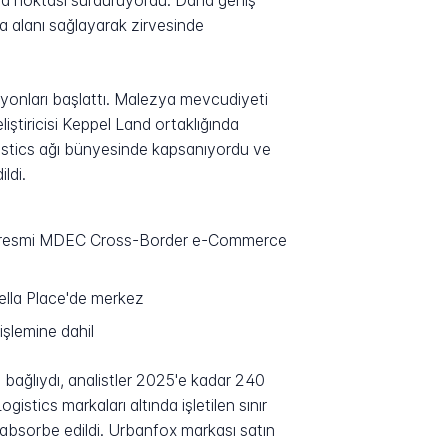
ama noktası sürdürüyordu. Daha geniş
a alanı sağlayarak zirvesinde
yonları başlattı. Malezya mevcudiyeti
tiricisi Keppel Land ortaklığında
gistics ağı bünyesinde kapsanıyordu ve
ldi.
l, resmi MDEC Cross-Border e-Commerce
ella Place'de merkez
şlemine dahil
bağlıydı, analistler 2025'e kadar 240
tics markaları altında işletilen sınır
 absorbe edildi. Urbanfox markası satın