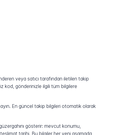
eren veya satıcı tarafından iletilen takip
kod, gönderinizle ilgili tüm bilgilere
yın. En güncel takip bilgileri otomatik olarak
n güzergahını gösterir: mevcut konumu,
eslimat tarihi. Bu bilgiler her yeni aşamada