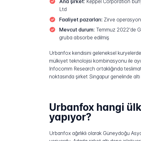
Ana şirket:
Keppel Corporation büny
Ltd
Faaliyet pazarları:
Zirve operasyon
Mevcut durum:
Temmuz 2022'de GEODI
gruba absorbe edilmiş
Urbanfox kendisini geleneksel kuryelerden 
mülkiyet teknolojisi kombinasyonu ile ay
Infocomm Research ortaklığında teslimat 
noktasında şirket Singapur genelinde alt
Urbanfox hangi ülk
yapıyor?
Urbanfox ağırlıklı olarak Güneydoğu Asya