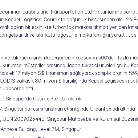
lecommunications and Transportation Ltd'nin tamamına sahip o
 Keppel Logistics, Courex'te çoğunluk hissesi satın aldı. 24 E
arak açılan bir etkinlikte Urbanfox markası altında yeniden lan
n geliştirildi ve tilki-kutu logosu ile marka kimliğini yarattı. J
 ve tüketici ürünleri kategorilerini kapsayan 500'den fazla mark
. Kurumsal müşteriler arasında Japon tüketici ürünleri grubu K
cs ek 17 milyon S$ finansman sağlayarak sahiplik oranını %59,6
DIS yaklaşık 80 milyon $ karşılığında Keppel Logistics'in sat
u absorbe etti.
n Singapur'da Courex Pte Ltd olarak
 Singapur'da resmi lansman etkinliğinde Urbanfox adı altında
UEN 200902644E, Singapur Muhasebe ve Kurumsal Düzenleyici
Annexe Building, Level 2M, Singapur