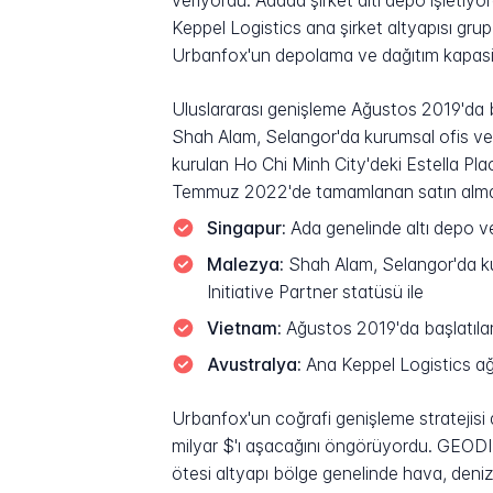
veriyordu. Adada şirket altı depo işletiy
Keppel Logistics ana şirket altyapısı gru
Urbanfox'un depolama ve dağıtım kapasit
Uluslararası genişleme Ağustos 2019'da 
Shah Alam, Selangor'da kurumsal ofis ve
kurulan Ho Chi Minh City'deki Estella Pl
Temmuz 2022'de tamamlanan satın alma so
Singapur:
Ada genelinde altı depo ve 
Malezya:
Shah Alam, Selangor'da k
Initiative Partner statüsü ile
Vietnam:
Ağustos 2019'da başlatılan
Avustralya:
Ana Keppel Logistics a
Urbanfox'un coğrafi genişleme stratejisi
milyar $'ı aşacağını öngörüyordu. GEODIS 
ötesi altyapı bölge genelinde hava, deni