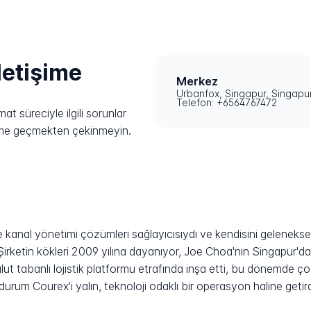
iletişime
Merkez
Urbanfox, Singapur, Singapu
Telefon: +6564767472
t süreciyle ilgili sorunlar
işime geçmekten çekinmeyin.
e kanal yönetimi çözümleri sağlayıcısıydı ve kendisini gelenekse
. Şirketin kökleri 2009 yılına dayanıyor, Joe Choa'nın Singapur'd
 bulut tabanlı lojistik platformu etrafında inşa etti, bu dönem
 durum Courex'i yalın, teknoloji odaklı bir operasyon haline geti