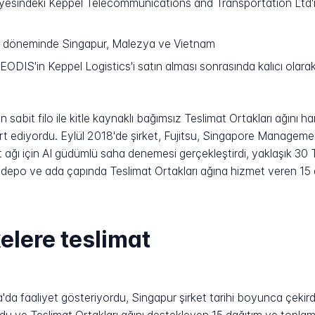
esindeki Keppel Telecommunications and Transportation Ltd'n
 döneminde Singapur, Malezya ve Vietnam
S'in Keppel Logistics'i satın alması sonrasında kalıcı olarak 
sabit filo ile kitle kaynaklı bağımsız Teslimat Ortakları ağını h
ırt ediyordu. Eylül 2018'de şirket, Fujitsu, Singapore Manageme
ağı için AI güdümlü saha denemesi gerçekleştirdi, yaklaşık 30 
ı depo ve ada çapında Teslimat Ortakları ağına hizmet veren 15 
elere teslimat
'da faaliyet gösteriyordu, Singapur şirket tarihi boyunca çekir