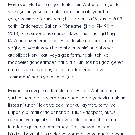
Hava yoluyla taşınan gönderiler için Wahana'nın şartlar
ve koşulları yasaklı ürünler konusunda iki yönetim
çerçevesine referans verir; bunlardan ilki 19 Kasım 2013
tarihli Endonezya Bakanlık Yönetmeliği No. PM 90 Yıl
2013, ikincisi ise Uluslararası Hava Taşımacılığı Birliği
IATA'nın düzenlemeleridir. Bu birleşik kurallar altında
sağlık, güvenlik veya havacılık güvenliğini tehlikeye
atabilecek sıvı, katı veya gaz formundaki tehlikeli
maddeler gönderimden hariç tutulur. Basınçlı gaz içeren
ürünler ve kolayca aşındırıcı maddeler de hava
taşımacılığından yasaklanmıştır.
Havacılığa özgü kısıtlamaların ötesinde Wahana hem
yurt içi hem de uluslararası gönderilerde yasaklı ürünlerin
listesini tutar. Nakit ve çek, menkul kıymet, tahvil ve
kupon gibi mali araçlar hariç tutulur. Pasaport, nüfus
cüzdanı ve orijinal sertifika ve diplomalar dahil resmi
kimlik belgeleri gönderilemez. Canlı hayvanlar, canlı
bitkiler, bozulabilir gıdalar ve korumalı veya nadir hayvan