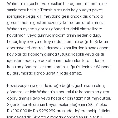
Wahana'nın şartlar ve koşulları birkaç önemli sorumluluk
sınırlaması belirtir. Transit sırasında kayıp veya paket
içeriğinde değişiklik meydana gelir ancak dış ambalaj
görünür hasar göstermezse şirket sorumlu tutulamaz.
Wahana ayrıca sigortalı gönderiler dahil olmak üzere
havalimanı veya gümrük makamlarının neden olduğu
hasar, kayıp veya el koymadan sorumlu değildir. Şirketin
operasyonel kontrolü dışındaki koşullardan kaynaklanan
kayıplar da kapsam dışında tutulur. Yasaklı veya kısıtlı
içerikler nedeniyle paketlerine makamlar tarafından el
konulan gönderenler tam sorumluluğu üstlenir ve Wahana
bu durumlarda kargo ücretini iade etmez.
Rezervasyon sırasında isteğe bağlı sigorta satın almış
gönderenler için Wahana'nın sorumluluk kapsamına giren
doğrulanmış kayıp veya hasarlar için tazminat mevcuttur.
Sigorta ücreti ürünün beyan edilen değerinin %0,5'i olup
Rp 100.000 ile Rp 9.999.999 arasında değere sahip ürünler
için geçerlidir. Sigorta olmadan gönderilen ürünler bu