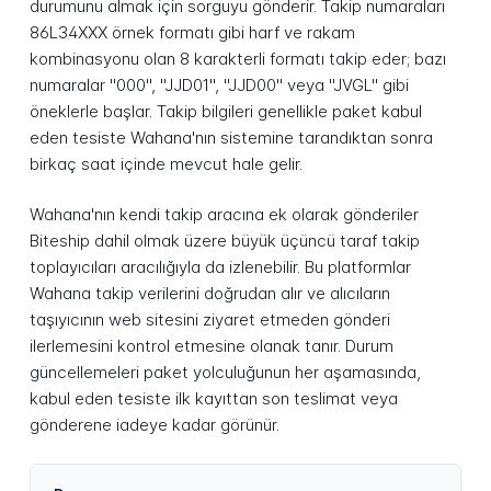
durumunu almak için sorguyu gönderir. Takip numaraları
86L34XXX örnek formatı gibi harf ve rakam
kombinasyonu olan 8 karakterli formatı takip eder; bazı
numaralar "000", "JJD01", "JJD00" veya "JVGL" gibi
öneklerle başlar. Takip bilgileri genellikle paket kabul
eden tesiste Wahana'nın sistemine tarandıktan sonra
birkaç saat içinde mevcut hale gelir.
Wahana'nın kendi takip aracına ek olarak gönderiler
Biteship dahil olmak üzere büyük üçüncü taraf takip
toplayıcıları aracılığıyla da izlenebilir. Bu platformlar
Wahana takip verilerini doğrudan alır ve alıcıların
taşıyıcının web sitesini ziyaret etmeden gönderi
ilerlemesini kontrol etmesine olanak tanır. Durum
güncellemeleri paket yolculuğunun her aşamasında,
kabul eden tesiste ilk kayıttan son teslimat veya
gönderene iadeye kadar görünür.