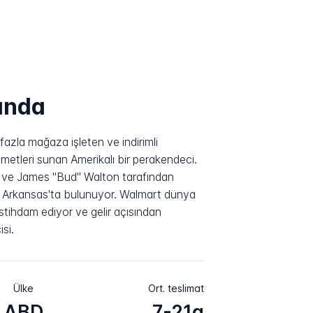
ında
azla mağaza işleten ve indirimli
zmetleri sunan Amerikalı bir perakendeci.
n ve James "Bud" Walton tarafından
, Arkansas'ta bulunuyor. Walmart dünya
stihdam ediyor ve gelir açısından
si.
Ülke
Ort. teslimat
ABD
7-21g