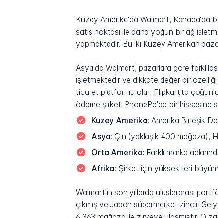
Kuzey Amerika'da Walmart, Kanada'da bir
satış noktası ile daha yoğun bir ağ işletm
yapmaktadır. Bu iki Kuzey Amerikan pazarı
Asya'da Walmart, pazarlara göre farklılaş
işletmektedir ve dikkate değer bir özelliği
ticaret platformu olan Flipkart'ta çoğunlu
ödeme şirketi PhonePe'de bir hissesine sa
Kuzey Amerika:
Amerika Birleşik D
Asya:
Çin (yaklaşık 400 mağaza), Hin
Orta Amerika:
Farklı marka adlarınd
Afrika:
Şirket için yüksek ileri büyü
Walmart'ın son yıllarda uluslararası portfö
çıkmış ve Japon süpermarket zinciri Seiyu'
6.363 mağaza ile zirveye ulaşmıştır. O 