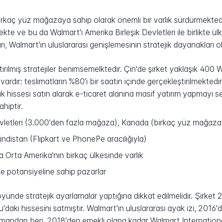
kaç yüz mağazaya sahip olarak önemli bir varlık sürdürmektedi
ekte ve bu da Walmart'ı Amerika Birleşik Devletleri ile birlikte ü
, Walmart'ın uluslararası genişlemesinin stratejik dayanakları o
tırılmış stratejiler benimsemelktedir. Çin'de şirket yaklaşık 4
 vardır: teslimatların %80'i bir saatin içinde gerçekleştirilmekte
k hissesi satın alarak e-ticaret alanına masif yatırım yapmayı seç
hiptir.
evletleri (3.000'den fazla mağaza), Kanada (birkaç yüz mağaz
distan (Flipkart ve PhonePe aracılığıyla)
a Orta Amerika'nın birkaç ülkesinde varlık
me potansiyeline sahip pazarlar
yünde stratejik ayarlamalar yaptığına dikkat edilmelidir. Şirket 2
daki hissesini satmıştır. Walmart'ın uluslararası ayak izi, 2016'd
zamandan beri, 2018'den emekli olana kadar Walmart Internation