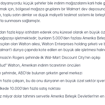
ayanıyordu: küçük şehirler bile indirim mağazalarını karlı hale get
ı olmak için, bölgesel mağaza gruplarını bir Walmart dev deposu
şım, toplu satın alımlar ve düşük maliyetli teslimat sistemi ile birl
arla sunmasını sağlamıştır.
n fazla kişiyi istihdam ederek onu küresel olarak en büyük öz
azayı işletmektedir; bunların 5.000'den fazlası Amerika Birleşi
ları olan Walton ailesi, Walton Enterprises holding şirketi ve bir
lmart'ı dünya çapında kote edilen en büyük aile işletmesi halin
as'ın Rogers şehrinde ilk Wal-Mart Discount City'nin açılışı
" Walton, Amerikan indirim ticaretinin öncüleri
e şehrinde, ABD'de bulunan şirketin genel merkezi
n fazla çalışan, bu da onu dünyanın en büyük özel sektör işve
kede 10.000'den fazla satış noktası
 milyar dolar tahmini servetle Amerika Birleşik Devletleri'nin en 