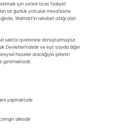
irmek için yeterli ticari faaliyet
ndan bir günlük yolculuk mesafesine
eştiğinde, Walmart'ın rekabet azlığı olan
el sektör işverenine dönüştürmüştür.
k Devletleri'ndedir ve eşit sayıda diğer
eysel hisseler aracılığıyla şirketin
e getirmektedir.
reni yapmaktadır
zengin ailesidir