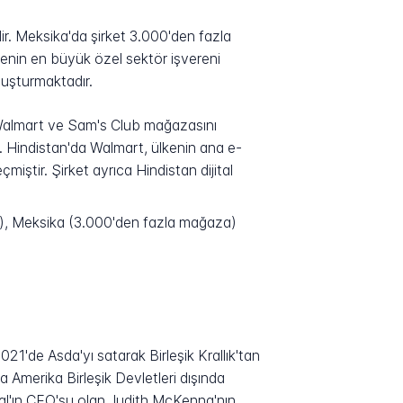
r. Meksika'da şirket 3.000'den fazla
lkenin en büyük özel sektör işvereni
luşturmaktadır.
00 Walmart ve Sam's Club mağazasını
dir. Hindistan'da Walmart, ülkenin ana e-
miştir. Şirket ayrıca Hindistan dijital
a), Meksika (3.000'den fazla mağaza)
021'de Asda'yı satarak Birleşik Krallık'tan
a Amerika Birleşik Devletleri dışında
al'ın CEO'su olan Judith McKenna'nın