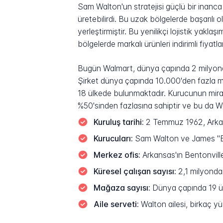
Sam Walton'un stratejisi güçlü bir inanca d
üretebilirdi. Bu uzak bölgelerde başarıl
yerleştirmiştir. Bu yenilikçi lojistik yakla
bölgelerde markalı ürünleri indirimli fiyatl
Bugün Walmart, dünya çapında 2 milyonda
Şirket dünya çapında 10.000'den fazla mağ
18 ülkede bulunmaktadır. Kurucunun mirasçı
%50'sinden fazlasına sahiptir ve bu da Wa
Kuruluş tarihi:
2 Temmuz 1962, Arkans
Kurucuları:
Sam Walton ve James "Bud
Merkez ofis:
Arkansas'ın Bentonvill
Küresel çalışan sayısı:
2,1 milyonda
Mağaza sayısı:
Dünya çapında 19 ül
Aile serveti:
Walton ailesi, birkaç yüz