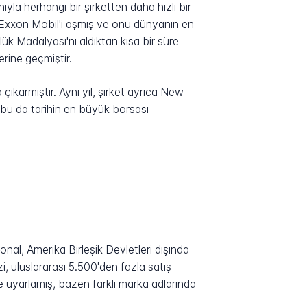
ıyla herhangi bir şirketten daha hızlı bir
ri Exxon Mobil'i aşmış ve onu dünyanın en
k Madalyası'nı aldıktan kısa bir süre
erine geçmiştir.
ıkarmıştır. Aynı yıl, şirket ayrıca New
u da tarihin en büyük borsası
onal, Amerika Birleşik Devletleri dışında
, uluslararası 5.500'den fazla satış
ne uyarlamış, bazen farklı marka adlarında