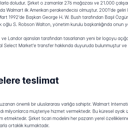
arılarla doludur. Şirket o zamanlar 276 mağazası ve 21.000 çalışan
1990'da Walmart ilk Amerikan perakendecisi olmuştur. 2001'de geli
 Mart 1992'de Başkan George H. W. Bush tarafından Başıl Özgürlü
. İlk oğlu S. Robson Walton, yönetim kurulu başkanlığında onun y
 Landor ajansları tarafından tasarlanan yeni bir logoyu açığa ç
 Select Market'e transfer hakkında duyuruda bulunmuştur ve b
lere teslimat
uzanan önemli bir uluslararası varlığa sahiptir. Walmart Internati
ı milyonlarca müşteriye hizmet vermektedir. Bu küresel ayak izi
 etmektedir. Şirket ticari modelini her pazarın yerel özellikleri
rla ortaklık kurmaktadır.