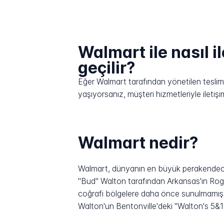
Walmart ile nasıl i
geçilir?
Eğer Walmart tarafından yönetilen teslimat
yaşıyorsanız, müşteri hizmetleriyle ilet
Walmart nedir?
Walmart, dünyanın en büyük perakendeci
"Bud" Walton tarafından Arkansas'ın Roger
coğrafi bölgelere daha önce sunulmamış ma
Walton'un Bentonville'deki "Walton's 5&10"