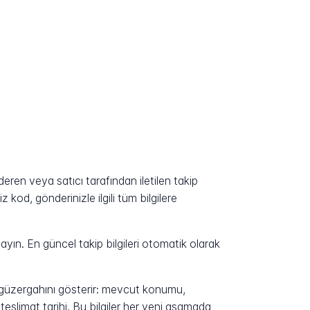
ren veya satıcı tarafından iletilen takip
kod, gönderinizle ilgili tüm bilgilere
yın. En güncel takip bilgileri otomatik olarak
n güzergahını gösterir: mevcut konumu,
eslimat tarihi. Bu bilgiler her yeni aşamada