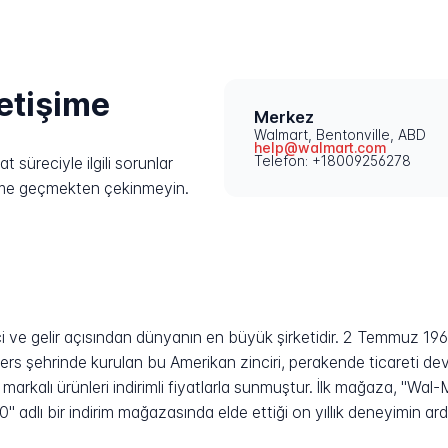
letişime
Merkez
Walmart, Bentonville, ABD
help@walmart.com
Telefon: +18009256278
 süreciyle ilgili sorunlar
işime geçmekten çekinmeyin.
 ve gelir açısından dünyanın en büyük şirketidir. 2 Temmuz 1
s şehrinde kurulan bu Amerikan zinciri, perakende ticareti devr
rkalı ürünleri indirimli fiyatlarla sunmuştur. İlk mağaza, "Wal-
 adlı bir indirim mağazasında elde ettiği on yıllık deneyimin ardı