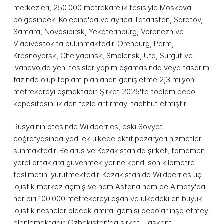
merkezleri, 250.000 metrekarelik tesisiyle Moskova
bölgesindeki Koledino'da ve ayrıca Tataristan, Saratov,
Samara, Novosibirsk, Yekaterinburg, Voronezh ve
Vladivostok'ta bulunmaktadır. Orenburg, Perm,
Krasnoyarsk, Chelyabinsk, Smolensk, Ufa, Surgut ve
Ivanovo'da yeni tesisler yapım aşamasında veya tasarım
fazında olup toplam planlanan genişletme 2,3 milyon
metrekareyi aşmaktadır. Şirket 2025'te toplam depo
kapasitesini ikiden fazla artırmayı taahhüt etmiştir.
Rusya'nın ötesinde Wildberries, eski Sovyet
coğrafyasında yedi ek ülkede aktif pazaryeri hizmetleri
sunmaktadır. Belarus ve Kazakistan'da şirket, tamamen
yerel ortaklara güvenmek yerine kendi son kilometre
teslimatını yürütmektedir. Kazakistan'da Wildberries üç
lojistik merkez açmış ve hem Astana hem de Almaty'da
her biri 100.000 metrekareyi aşan ve ülkedeki en büyük
lojistik nesneler olacak amiral gemisi depolar inşa etmeyi
planlamaktadır. Özbekistan'da şirket, Taşkent