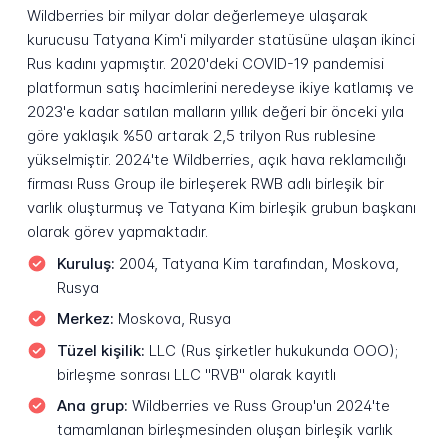
Wildberries bir milyar dolar değerlemeye ulaşarak
kurucusu Tatyana Kim'i milyarder statüsüne ulaşan ikinci
Rus kadını yapmıştır. 2020'deki COVID-19 pandemisi
platformun satış hacimlerini neredeyse ikiye katlamış ve
2023'e kadar satılan malların yıllık değeri bir önceki yıla
göre yaklaşık %50 artarak 2,5 trilyon Rus rublesine
yükselmiştir. 2024'te Wildberries, açık hava reklamcılığı
firması Russ Group ile birleşerek RWB adlı birleşik bir
varlık oluşturmuş ve Tatyana Kim birleşik grubun başkanı
olarak görev yapmaktadır.
Kuruluş:
2004, Tatyana Kim tarafından, Moskova,
Rusya
Merkez:
Moskova, Rusya
Tüzel kişilik:
LLC (Rus şirketler hukukunda OOO);
birleşme sonrası LLC "RVB" olarak kayıtlı
Ana grup:
Wildberries ve Russ Group'un 2024'te
tamamlanan birleşmesinden oluşan birleşik varlık