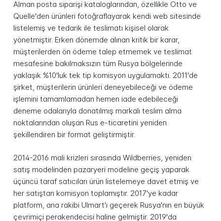
Alman posta siparişi kataloglarından, özellikle Otto ve
Quelle'den ürünleri fotoğraflayarak kendi web sitesinde
listelemiş ve tedarik ile teslimatı kişisel olarak
yönetmiştir. Erken dönemde alınan kritik bir karar,
müşterilerden ön ödeme talep etmemek ve teslimat
mesafesine bakılmaksızın tüm Rusya bölgelerinde
yaklaşık %10'luk tek tip komisyon uygulamaktı. 2011'de
şirket, müşterilerin ürünleri deneyebileceği ve ödeme
işlemini tamamlamadan hemen iade edebileceği
deneme odalarıyla donatılmış markalı teslim alma
noktalarından oluşan Rus e-ticaretini yeniden
şekillendiren bir format geliştirmiştir.
2014-2016 mali krizleri sırasında Wildberries, yeniden
satış modelinden pazaryeri modeline geçiş yaparak
üçüncü taraf satıcıları ürün listelemeye davet etmiş ve
her satıştan komisyon toplamıştır. 2017'ye kadar
platform, ana rakibi Ulmart'ı geçerek Rusya'nın en büyük
çevrimiçi perakendecisi haline gelmiştir. 2019'da