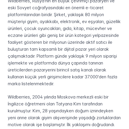
Wildberries, Rusya'nın en büyük çevrimiçi pazaryeri ve
eski Sovyet coğrafyasındaki en önemli e-ticaret
platformlarından biridir. Şirket, yaklaşık 80 milyon
müşteriyi giyim, ayakkabı, elektronik, ev eşyaları, güzellik
ürünleri, çocuk oyuncakları, gıda, kitap, mücevher ve
eczane ürünleri gibi geniş bir ürün kategori yelpazesinde
faaliyet gösteren bir milyonun üzerinde aktif satıcı ile
buluşturan tam kapsamlı bir dijital pazar yeri olarak
çalışmaktadır. Platform günde yaklaşık 9 milyon siparişi
işlemekte ve platformda dünya çapında tanınan
üreticilerden pazaryerini birincil satış kanalı olarak
kullanan küçük yerli girişimcilere kadar 37.000'den fazla
marka listelenmektedir.
Wildberries, 2004 yılında Moskova merkezli eski bir
İngilizce öğretmeni olan Tatyana Kim tarafından
kurulmuştur. Kim, 28 yaşındayken doğum iznindeyken
yeni anne olarak giyim alışverişinde yaşadığı zorluklardan
motive olarak işe başlamıştır. İlk yaklaşımı doğrudandı.