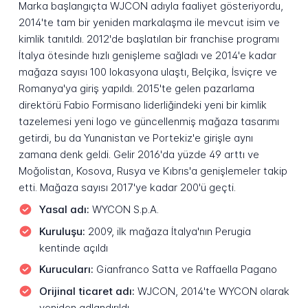
Marka başlangıçta WJCON adıyla faaliyet gösteriyordu,
2014'te tam bir yeniden markalaşma ile mevcut isim ve
kimlik tanıtıldı. 2012'de başlatılan bir franchise programı
İtalya ötesinde hızlı genişleme sağladı ve 2014'e kadar
mağaza sayısı 100 lokasyona ulaştı, Belçika, İsviçre ve
Romanya'ya giriş yapıldı. 2015'te gelen pazarlama
direktörü Fabio Formisano liderliğindeki yeni bir kimlik
tazelemesi yeni logo ve güncellenmiş mağaza tasarımı
getirdi, bu da Yunanistan ve Portekiz'e girişle aynı
zamana denk geldi. Gelir 2016'da yüzde 49 arttı ve
Moğolistan, Kosova, Rusya ve Kıbrıs'a genişlemeler takip
etti. Mağaza sayısı 2017'ye kadar 200'ü geçti.
Yasal adı:
WYCON S.p.A.
Kuruluşu:
2009, ilk mağaza İtalya'nın Perugia
kentinde açıldı
Kurucuları:
Gianfranco Satta ve Raffaella Pagano
Orijinal ticaret adı:
WJCON, 2014'te WYCON olarak
yeniden adlandırıldı