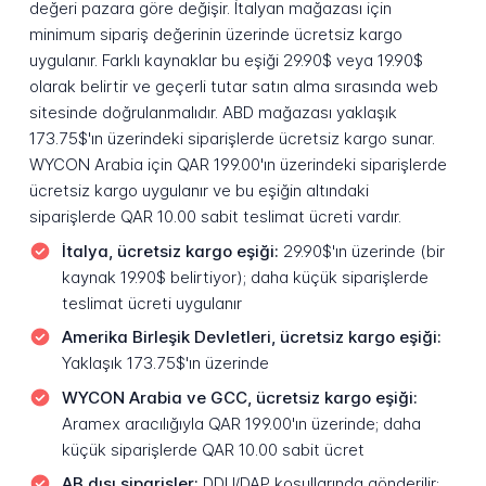
değeri pazara göre değişir. İtalyan mağazası için
minimum sipariş değerinin üzerinde ücretsiz kargo
uygulanır. Farklı kaynaklar bu eşiği 29.90$ veya 19.90$
olarak belirtir ve geçerli tutar satın alma sırasında web
sitesinde doğrulanmalıdır. ABD mağazası yaklaşık
173.75$'ın üzerindeki siparişlerde ücretsiz kargo sunar.
WYCON Arabia için QAR 199.00'ın üzerindeki siparişlerde
ücretsiz kargo uygulanır ve bu eşiğin altındaki
siparişlerde QAR 10.00 sabit teslimat ücreti vardır.
İtalya, ücretsiz kargo eşiği:
29.90$'ın üzerinde (bir
kaynak 19.90$ belirtiyor); daha küçük siparişlerde
teslimat ücreti uygulanır
Amerika Birleşik Devletleri, ücretsiz kargo eşiği:
Yaklaşık 173.75$'ın üzerinde
WYCON Arabia ve GCC, ücretsiz kargo eşiği:
Aramex aracılığıyla QAR 199.00'ın üzerinde; daha
küçük siparişlerde QAR 10.00 sabit ücret
AB dışı siparişler:
DDU/DAP koşullarında gönderilir;