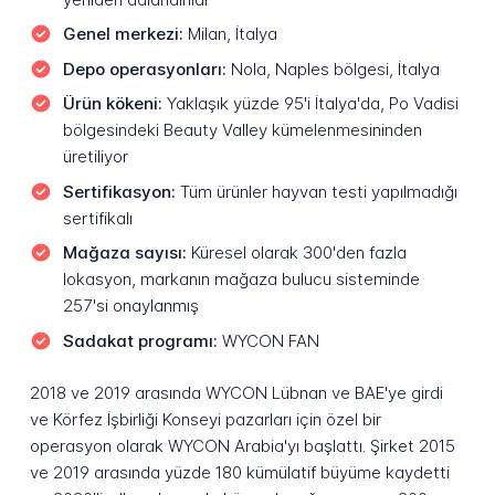
Genel merkezi:
Milan, İtalya
Depo operasyonları:
Nola, Naples bölgesi, İtalya
Ürün kökeni:
Yaklaşık yüzde 95'i İtalya'da, Po Vadisi
bölgesindeki Beauty Valley kümelenmesininden
üretiliyor
Sertifikasyon:
Tüm ürünler hayvan testi yapılmadığı
sertifikalı
Mağaza sayısı:
Küresel olarak 300'den fazla
lokasyon, markanın mağaza bulucu sisteminde
257'si onaylanmış
Sadakat programı:
WYCON FAN
2018 ve 2019 arasında WYCON Lübnan ve BAE'ye girdi
ve Körfez İşbirliği Konseyi pazarları için özel bir
operasyon olarak WYCON Arabia'yı başlattı. Şirket 2015
ve 2019 arasında yüzde 180 kümülatif büyüme kaydetti