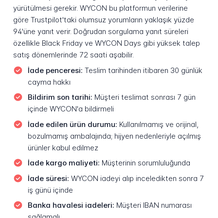
yürütülmesi gerekir. WYCON bu platformun verilerine
göre Trustpilot'taki olumsuz yorumların yaklaşık yüzde
94'üne yanıt verir. Doğrudan sorgulama yanıt süreleri
özellikle Black Friday ve WYCON Days gibi yüksek talep
satış dönemlerinde 72 saati aşabilir.
İade penceresi:
Teslim tarihinden itibaren 30 günlük
cayma hakkı
Bildirim son tarihi:
Müşteri teslimat sonrası 7 gün
içinde WYCON'a bildirmeli
İade edilen ürün durumu:
Kullanılmamış ve orijinal,
bozulmamış ambalajında; hijyen nedenleriyle açılmış
ürünler kabul edilmez
İade kargo maliyeti:
Müşterinin sorumluluğunda
İade süresi:
WYCON iadeyi alıp inceledikten sonra 7
iş günü içinde
Banka havalesi iadeleri:
Müşteri IBAN numarası
sağlamalı