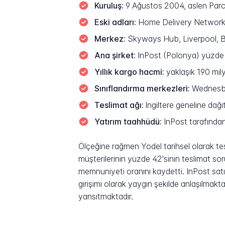
Kuruluş:
9 Ağustos 2004, aslen Parc
Eski adları:
Home Delivery Network L
Merkez:
Skyways Hub, Liverpool, Bir
Ana şirket:
InPost (Polonya) yüzde 95
Yıllık kargo hacmi:
yaklaşık 190 mily
Sınıflandırma merkezleri:
Wednesbur
Teslimat ağı:
İngiltere geneline dağı
Yatırım taahhüdü:
InPost tarafından 
Ölçeğine rağmen Yodel tarihsel olarak tesl
müşterilerinin yüzde 42'sinin teslimat so
memnuniyeti oranını kaydetti. InPost satı
girişimi olarak yaygın şekilde anlaşılmak
yansıtmaktadır.