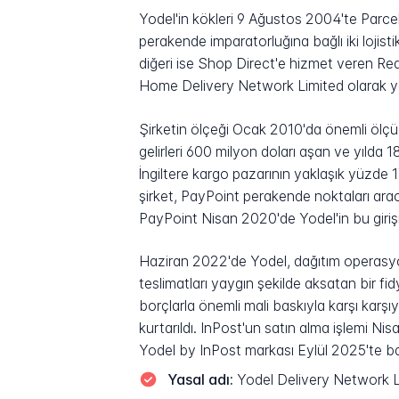
Yodel'in kökleri 9 Ağustos 2004'te Parce
perakende imparatorluğına bağlı iki lojis
diğeri ise Shop Direct'e hizmet veren Real
Home Delivery Network Limited olarak yeni
Şirketin ölçeği Ocak 2010'da önemli ölçüde
gelirleri 600 milyon doları aşan ve yılda
İngiltere kargo pazarının yaklaşık yüzde 
şirket, PayPoint perakende noktaları ara
PayPoint Nisan 2020'de Yodel'in bu girişim
Haziran 2022'de Yodel, dağıtım operasyo
teslimatları yaygın şekilde aksatan bir fid
borçlarla önemli mali baskıyla karşı karş
kurtarıldı. InPost'un satın alma işlemi Ni
Yodel by InPost markası Eylül 2025'te b
Yasal adı:
Yodel Delivery Network Li