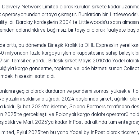
l Delivery Network Limited olarak kurulan şirkete kadar uzanmak
tik operasyonundan ortaya çıkmıştır. Bunlardan biri Littlewoods
ity idi. Barclay kardeşlerin 2004'te Littlewoods'u satın almasını
den adlandırıldı ve bağımsız bir taşıyıcı olarak faaliyete başla
 arttı, bu dönemde Birleşik Krallık'ta DHL Express'in yerel karg
 180 milyondan fazla kargoyu işleme kapasitesine sahip birleşik 
17'sini temsil ediyordu. Birleşik şirket Mayıs 2010'da Yodel ola
cılığıyla kargo gönderme, toplama ve iade hizmeti sunan Collect
deki hissesini satın aldı.
nlarını geçici olarak durduran ve pandemi sonrası yüksek e-ti
ye yazılımı saldırısına uğradı. 2024 başlarında şirket, ağırlıklı 
ıya kaldı. Şubat 2024'te işletme, Solano Partners tarafından des
san 2025'te gerçekleşti ve Polonyalı kargo dolabı operatörü holdin
aşlatıldı ve Mart 2026'ya kadar InPost adı altında tam entegr
mited, Eylül 2025'ten bu yana Yodel by InPost olarak ticaret 