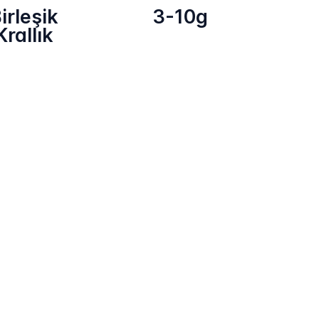
irleşik
3-10g
Krallık