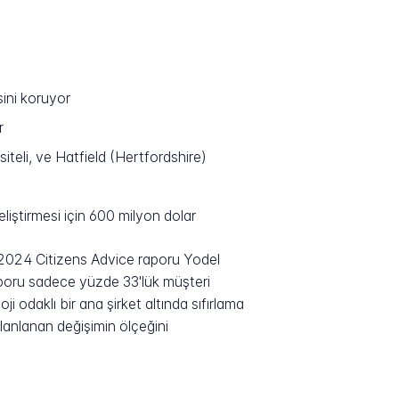
sini koruyor
r
eli, ve Hatfield (Hertfordshire)
liştirmesi için 600 milyon dolar
r. 2024 Citizens Advice raporu Yodel
raporu sadece yüzde 33'lük müşteri
 odaklı bir ana şirket altında sıfırlama
planlanan değişimin ölçeğini