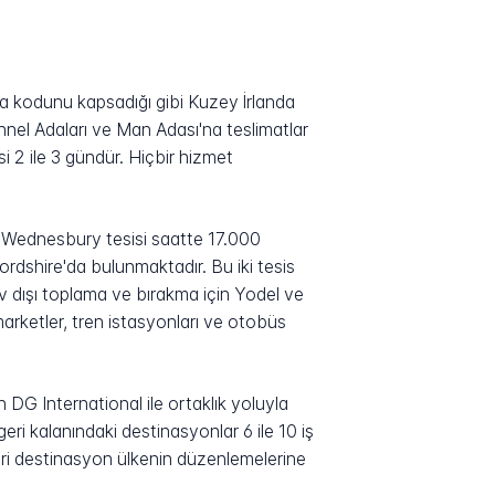
posta kodunu kapsadığı gibi Kuzey İrlanda
nel Adaları ve Man Adası'na teslimatlar
esi 2 ile 3 gündür. Hiçbir hizmet
ki Wednesbury tesisi saatte 17.000
rdshire'da bulunmaktadır. Bu iki tesis
v dışı toplama ve bırakma için Yodel ve
arketler, tren istasyonları ve otobüs
 DG International ile ortaklık yoluyla
eri kalanındaki destinasyonlar 6 ile 10 iş
eri destinasyon ülkenin düzenlemelerine