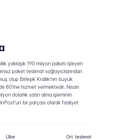
a
lık yaklaşık 190 milyon paketi işleyen
ğımsız paket teslimat sağlayıcılarından
lmuş olup Birleşik Krallık'nin büyük
zde 80'ine hizmet vermektedir. Nisan
yon dolarlık satın alma işleminin
InPost'un bir parçası olarak faaliyet
Ülke
Ort. teslimat