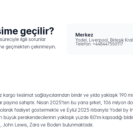
işime geçilir?
Merkez
reciyle ilgili sorunlar
Yodel, Liverpool, Birleşik Krall
Telefon: +448447550117
işime geçmekten çekinmeyin.
z kargo teslimat sağlayıcılarından biridir ve yılda yaklaşık 190 m
r payına sahiptir. Nisan 2025'ten bu yana şirket, 106 milyon dol
 olarak faaliyet göstermekte ve Eylül 2025 itibarıyla Yodel by In
in büyük perakendecilerinin yaklaşık yüzde 80'ini kapsadığı bildir
, John Lewis, Zara ve Boden bulunmaktadır.