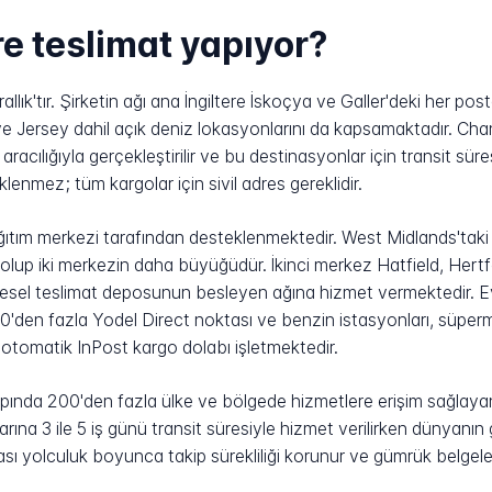
re teslimat yapıyor?
Krallık'tır. Şirketin ağı ana İngiltere İskoçya ve Galler'deki her 
e Jersey dahil açık deniz lokasyonlarını da kapsamaktadır. Chan
r aracılığıyla gerçekleştirilir ve bu destinasyonlar için transit sür
enmez; tüm kargolar için sivil adres gereklidir.
 dağıtım merkezi tarafından desteklenmektedir. West Midlands'ta
lup iki merkezin daha büyüğüdür. İkinci merkez Hatfield, Hertfo
ölgesel teslimat deposunun besleyen ağına hizmet vermektedir. E
0'den fazla Yodel Direct noktası ve benzin istasyonları, süperm
 otomatik InPost kargo dolabı işletmektedir.
apında 200'den fazla ülke ve bölgede hizmetlere erişim sağlayan
ına 3 ile 5 iş günü transit süresiyle hizmet verilirken dünyanın g
ası yolculuk boyunca takip sürekliliği korunur ve gümrük belgel