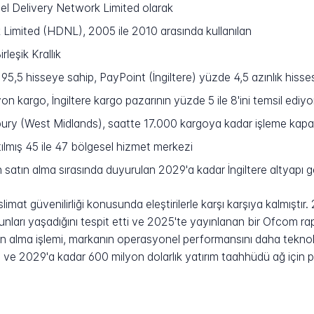
el Delivery Network Limited olarak
imited (HDNL), 2005 ile 2010 arasında kullanılan
leşik Krallık
,5 hisseye sahip, PayPoint (İngiltere) yüzde 4,5 azınlık hisse
on kargo, İngiltere kargo pazarının yüzde 5 ile 8'ini temsil ediyo
y (West Midlands), saatte 17.000 kargoya kadar işleme kapasit
tılmış 45 ile 47 bölgesel hizmet merkezi
satın alma sırasında duyurulan 2029'a kadar İngiltere altyapı ge
imat güvenilirliği konusunda eleştirilerle karşı karşıya kalmıştı
runları yaşadığını tespit etti ve 2025'te yayınlanan bir Ofcom 
n alma işlemi, markanın operasyonel performansını daha teknoloji
ta ve 2029'a kadar 600 milyon dolarlık yatırım taahhüdü ağ için 