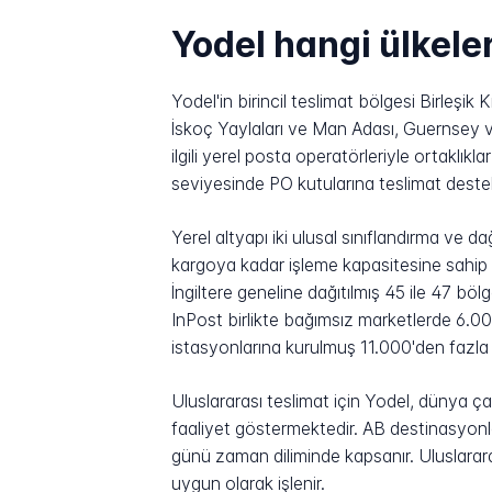
Yodel hangi ülkele
Yodel'in birincil teslimat bölgesi Birleşik 
İskoç Yaylaları ve Man Adası, Guernsey v
ilgili yerel posta operatörleriyle ortaklıkla
seviyesinde PO kutularına teslimat destekl
Yerel altyapı iki ulusal sınıflandırma ve
kargoya kadar işleme kapasitesine sahip o
İngiltere geneline dağıtılmış 45 ile 47 b
InPost birlikte bağımsız marketlerde 6.00
istasyonlarına kurulmuş 11.000'den fazla
Uluslararası teslimat için Yodel, dünya ç
faaliyet göstermektedir. AB destinasyonlar
günü zaman diliminde kapsanır. Uluslarar
uygun olarak işlenir.