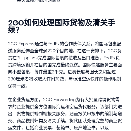
丢失或损坏情况的调查
2GO如何处理国际货物及清关手
续？
2GO Express通过与FedEx的合作伙伴关系，将国际包裹配
送服务延伸至全球逾220个目的地。在这一安排下，2GO负
责在Philippines完成国际包裹的揽收及出口准备，FedEx负
责跨境运输并在目的国完成最终派送。国际快递服务主要面
向小型包裹，每件最重2千克。包裹长度与围长之和超过
330厘米者将收取大件附加费，与标准空运快件的操作限制
保持一致。
在企业货运方面，2GO Forwarding为有大批量跨境货物需
求的企业提供全方位国际海运和空运货代服务。该部门为进
出口货物提供端到端报关服务，涵盖报关申报书的编制与递
交、商品税则归类及清关手续。货代团队处理完整的商业货
运文件，包括商业发票、装箱单、原产地证书，以及