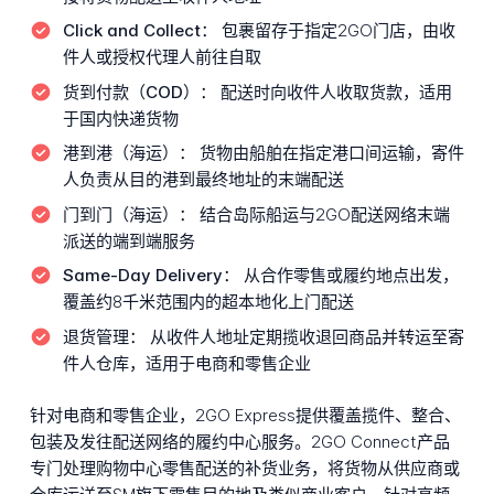
Click and Collect：
包裹留存于指定2GO门店，由收
件人或授权代理人前往自取
货到付款（COD）：
配送时向收件人收取货款，适用
于国内快递货物
港到港（海运）：
货物由船舶在指定港口间运输，寄件
人负责从目的港到最终地址的末端配送
门到门（海运）：
结合岛际船运与2GO配送网络末端
派送的端到端服务
Same-Day Delivery：
从合作零售或履约地点出发，
覆盖约8千米范围内的超本地化上门配送
退货管理：
从收件人地址定期揽收退回商品并转运至寄
件人仓库，适用于电商和零售企业
针对电商和零售企业，2GO Express提供覆盖揽件、整合、
包装及发往配送网络的履约中心服务。2GO Connect产品
专门处理购物中心零售配送的补货业务，将货物从供应商或