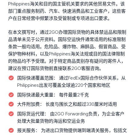
Philippines海关和目的国主管机关要求的其他贸易文件。该
部门重点服务制药、汽车、快速消费品和工业客户，这些客
户在日常经营中频繁涉及受管制或专项进出口要求。
在本文撰写时，通过2GO办理国际货物的具体禁运品和限制
品清单未见于公开资料。国际空运快件通常适用的标准限制
条款一般均适用。危险品、爆炸物、麻醉品、假冒商品、受
保护物种材料，以及Philippines海关法规或目的国法律限制
的物品均不予受理。对于特定商品类别存有疑问的寄件人，
建议在预订国际货物前直接联系2GO客服咨询。
国际快递覆盖范围：
通过FedEx国际合作伙伴关系，从
Philippines出发可覆盖全球逾220个国家和地区
国际快递最大重量：
每件最重2千克
大件附加费：
长度与围长之和超过330厘米时适用
国际货运代理：
由2GO Forwarding负责，为企业客户
处理大批量货物的海运和空运业务
报关服务：
为进出口货物提供端到端清关服务，包括文