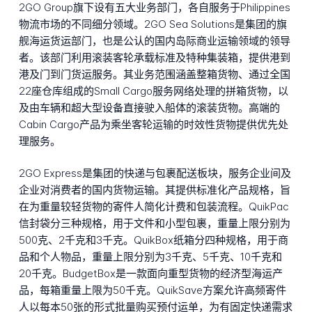
2GO Group旗下设有五大业务部门，各自服务于Philippines
物流市场的不同细分领域。2GO Sea Solutions是集团的旗
舰海运货运部门，也是公认的国内岛际商业运输领域的领导
者。该部门利用滚装客轮承载标准及特种集装箱，提供港到
港及门到门货运服务。其业务范围涵盖整箱货物、通过全国
22座仓库组成的Small Cargo服务网络处理的拼箱货物，以
及由车辆和超大型设备直接驶入船体的滚装货物。高端的
Cabin Cargo产品为乘坐客轮运输的时效性货物提供优先处
理服务。
2GO Express是集团的快递与包裹配送板块，服务企业间及
企业对消费者的国内货物运输。其提供标准化产品规格，旨
在为重量较轻货物的寄件人简化计费和包装流程。QuikPac
信封袋分三种规格，用于文件和小型包裹，重量上限分别为
500克、2千克和3千克。QuikBox纸箱分四种规格，用于商
品和个人物品，重量上限分别为3千克、5千克、10千克和
20千克。BudgetBox是一款面向重型货物的经济型海运产
品，每箱重量上限为50千克。QuikSave方案允许高频寄件
人以每本50张的形式批量购买预付运单，为有固定快递需求