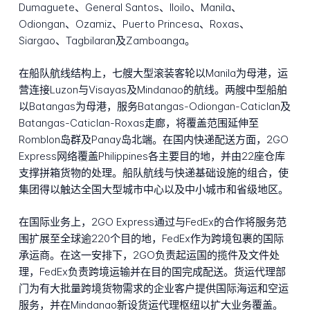
Dumaguete、General Santos、Iloilo、Manila、
Odiongan、Ozamiz、Puerto Princesa、Roxas、
Siargao、Tagbilaran及Zamboanga。
在船队航线结构上，七艘大型滚装客轮以Manila为母港，运
营连接Luzon与Visayas及Mindanao的航线。两艘中型船舶
以Batangas为母港，服务Batangas-Odiongan-Caticlan及
Batangas-Caticlan-Roxas走廊，将覆盖范围延伸至
Romblon岛群及Panay岛北端。在国内快递配送方面，2GO
Express网络覆盖Philippines各主要目的地，并由22座仓库
支撑拼箱货物的处理。船队航线与快递基础设施的组合，使
集团得以触达全国大型城市中心以及中小城市和省级地区。
在国际业务上，2GO Express通过与FedEx的合作将服务范
围扩展至全球逾220个目的地，FedEx作为跨境包裹的国际
承运商。在这一安排下，2GO负责起运国的揽件及文件处
理，FedEx负责跨境运输并在目的国完成配送。货运代理部
门为有大批量跨境货物需求的企业客户提供国际海运和空运
服务，并在Mindanao新设货运代理枢纽以扩大业务覆盖。