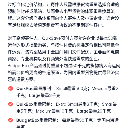
过标准化定价结构，让寄件人只需根据货物重量选择合适的
预制信封袋或纸箱，从而免去小型货物的体积重量换算流
程。这套分级产品体系面向个人寄件人及小微企业，适合没
有足够规模去洽谈定制费率协议的不定期寄件客户。
对于高频寄件人，QuikSave预付方案允许企业以每本50张
运单的形式批量购买，与按件付费的标准定价相比可降低单
件运费。该方案适用于全国门到门文件配送，主要面向电商
商家、专业机构以及有频繁外发快递需求的企业。
BudgetBox产品通过将重量不超过50千克的货物纳入海运网
络而非价格更高的空运渠道，为国内重型货物提供最经济实
惠的运费方案。
QuikPac重量限制：
Small最重500克；Medium最重2
千克；Large最重3千克
QuikBox重量限制：
Extra Small最重3千克；Small最
重5千克；Medium最重10千克；Large最重20千克
BudgetBox重量限制：
每箱最重50千克，走国内海运
渠道