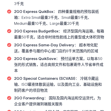
3千克
2GO Express QuikBox：
四种重量规格的预包装纸
箱：Extra Small最重3千克、Small最重5千克、
Medium最重10千克、Large最重20千克
2GO Express BudgetBox：
经济型国内海运箱，每箱
最重50千克，适合非时效性航线上的重型或大体积货物
2GO Express Same-Day Delivery：
超本地化配
送，覆盖参与履约中心或门店约8千米范围内的区域
2GO Express QuikSave：
预付运单方案，以每本50
张的形式销售，适合高频文件和包裹寄件人节省单件成
本
2GO Special Containers (SCVASI)：
冷链冷藏运
输、ISO罐液体散装运输，以及面向工业、基础设施和
制药客户的项目物流
2GO Forwarding：
国际及国内海运和空运货代，为
企业客户提供端到端报关服务