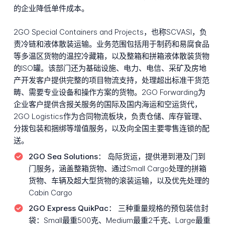
的企业降低单件成本。
2GO Special Containers and Projects，也称SCVASI，负
责冷链和液体散装运输。业务范围包括用于制药和易腐食品
等多温区货物的温控冷藏箱，以及整箱和拼箱液体散装货物
的ISO罐。该部门还为基础设施、电力、电信、采矿及房地
产开发客户提供完整的项目物流支持，处理超出标准干货范
畴、需要专业设备和操作方案的货物。2GO Forwarding为
企业客户提供含报关服务的国际及国内海运和空运货代，
2GO Logistics作为合同物流板块，负责仓储、库存管理、
分拨包装和捆绑等增值服务，以及向全国主要零售连锁的配
送。
2GO Sea Solutions：
岛际货运，提供港到港及门到
门服务，涵盖整箱货物、通过Small Cargo处理的拼箱
货物、车辆及超大型货物的滚装运输，以及优先处理的
Cabin Cargo
2GO Express QuikPac：
三种重量规格的预包装信封
袋：Small最重500克、Medium最重2千克、Large最重