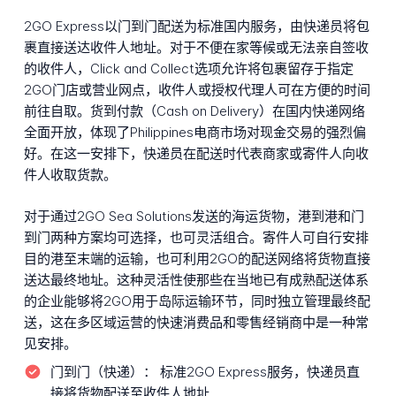
2GO Express以门到门配送为标准国内服务，由快递员将包
裹直接送达收件人地址。对于不便在家等候或无法亲自签收
的收件人，Click and Collect选项允许将包裹留存于指定
2GO门店或营业网点，收件人或授权代理人可在方便的时间
前往自取。货到付款（Cash on Delivery）在国内快递网络
全面开放，体现了Philippines电商市场对现金交易的强烈偏
好。在这一安排下，快递员在配送时代表商家或寄件人向收
件人收取货款。
对于通过2GO Sea Solutions发送的海运货物，港到港和门
到门两种方案均可选择，也可灵活组合。寄件人可自行安排
目的港至末端的运输，也可利用2GO的配送网络将货物直接
送达最终地址。这种灵活性使那些在当地已有成熟配送体系
的企业能够将2GO用于岛际运输环节，同时独立管理最终配
送，这在多区域运营的快速消费品和零售经销商中是一种常
见安排。
门到门（快递）：
标准2GO Express服务，快递员直
接将货物配送至收件人地址