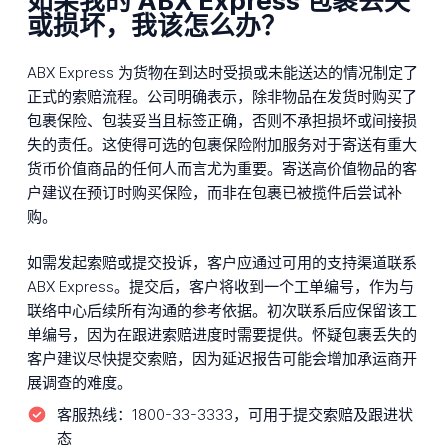
如果我的 ABX Express 包裹丢失
或损坏，我该怎么办？
ABX Express 为货物在到达时受损或未能送达的情况制定了
正式的索赔流程。公司明确表示，除非物品在发货时购买了
包裹保险、包装妥当且标签正确，否则不承担损坏或间接损
失的责任。这使得可选的包裹保险附加服务对于寄送有重大
货币价值商品的任何人而言尤为重要。寄送高价值物品的客
户建议在预订时购买保险，而非在包裹已被揽件后尝试补
购。
如需发起索赔或提交投诉，客户应通过可用的支持渠道联系
ABX Express。提交后，客户将收到一个工单编号，作为与
联络中心后续所有沟通的参考依据。初次联系后应保留该工
单编号，因为在跟进索赔进度时需要提供。怀疑包裹丢失的
客户建议尽快提交索赔，因为延迟报告可能会增加承运商开
展调查的难度。
客服热线：
1800-33-3333，可用于提交索赔及跟进状
态