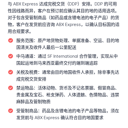
与 ABX Express 达成完税交货（DDP）安排。DDP 的可用
性因线路而异，客户在预订前应确认其目的地的适用选项。
对于包含受管制商品（如药品或含锂电池的电子产品）的货
物，客户在发货前应咨询 ABX Express，以确认目标国的适
用合规要求。
服务范围：
原产地货物处理、单据准备、空运、目的地
国清关及收件人最后一公里配送
中马通道：
通过 SF International 合作管理，实现从中
国起运地到马来西亚最终交付的端到端追踪
关税及税费：
通常由目的地国收件人承担，除非事先达
成完税交货安排
禁运物品：
活体动物、货币及不记名票据、假冒商品、
贵金属及宝石、枪支弹药、人体遗骸、色情物品、违禁
麻醉品及管制物质
受管制商品：
药品及含锂电池的电子产品等物品，须在
发货前与 ABX Express 确认符合目的地国要求