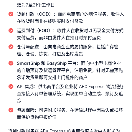
效为7至21个工作日
货到付款（COD）：
面向电商商户的增值服务，收件人
在收货时而非在线购买时支付货款
运费到付（FOD）：
收件人在收货时以无现金支付方式
支付运费，而非由发件人在预订时预付运费
仓储与配送：
面向电商企业的履约服务，包括库存管
理、仓储、拣货、打包及出库发货
SmartShip 和 EasyShip 平台：
面向中小型电商企业
的自助预订及货运管理平台，注册免费，针对无需预先
承诺发货量即可安排上门揽件的商户
API 集成：
供电商平台及企业将 ABX Express 物流服务
直接接入订单管理系统，实现面单自动生成、预订及追
踪
包裹保险：
可选附加服务，在运输过程中因丢失或损坏
而保护货物申报价值
货到付款服务在 ABX Express 的电商价值主张中占据尤为