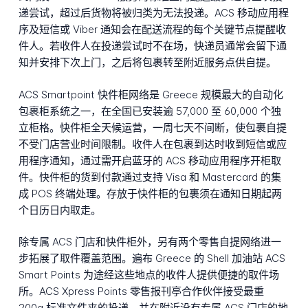
递尝试，超过后货物将被归类为无法投递。ACS 移动应用程
序及短信或 Viber 通知会在配送流程的每个关键节点提醒收
件人。若收件人在投递尝试时不在场，快递员通常会留下通
知并安排下次上门，之后将包裹转至附近服务点供自提。
ACS Smartpoint 快件柜网络是 Greece 规模最大的自动化
包裹柜系统之一，在全国已安装逾 57,000 至 60,000 个独
立柜格。快件柜全天候运营，一周七天不间断，使包裹自提
不受门店营业时间限制。收件人在包裹到达时收到短信或应
用程序通知，通过需开启蓝牙的 ACS 移动应用程序开柜取
件。快件柜的货到付款通过支持 Visa 和 Mastercard 的集
成 POS 终端处理。存放于快件柜的包裹须在通知日期起两
个日历日内取走。
除专属 ACS 门店和快件柜外，另有两个零售自提网络进一
步拓展了取件覆盖范围。遍布 Greece 的 Shell 加油站 ACS
Smart Points 为途经这些地点的收件人提供便捷的取件场
所。ACS Xpress Points 零售报刊亭合作伙伴接受最重
200g 标准文件夹的投递，并在附近没有专属 ACS 门店的地