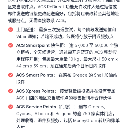
区充当取件点。ACS ReDirect 功能允许收件人通过短信或
邮件发送的链接更改配送偏好，包括将包裹改转至其他地址
或服务点，无需直接联系 ACS。
上门配送：
最多三次投递尝试，每个阶段发送短信和
Viber 通知；若均不成功，包裹将存放于附近服务点
ACS Smartpoint 快件柜：
逾 57,000 至 60,000 个独
立柜格，全天候运营，通过需开启蓝牙的 ACS 移动应
用程序开柜；包裹最大重量 10 kg，最大尺寸 50 cm x
44 cm x 59 cm；须在通知后两个日历日内取件
ACS Smart Points：
在遍布 Greece 的 Shell 加油站
取件
ACS Xpress Points：
接受轻量级投递并在没有专属
ACS 门店的地区充当取件点的零售报刊亭合作伙伴
ACS Service Points（门店）：
遍布 Greece、
Cyprus、Albania 和 Bulgaria 的逾 750 家实体门店，
处理收寄、退件及服务，包括 MoneyGram 转账和账单
支付